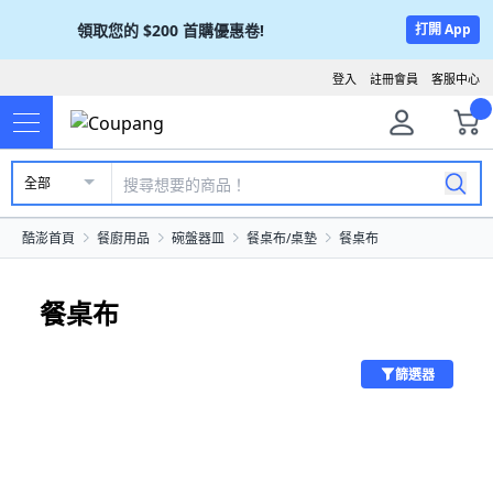
領取您的
$200
首購優惠卷!
打開 App
登入
註冊會員
客服中心
全部
酷澎首頁
餐廚用品
碗盤器皿
餐桌布/桌墊
餐桌布
餐桌布
篩選器