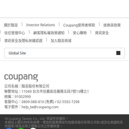
Investor Relations
關於酷澎
Coupang使用者條款
退換貨政策
信任管理中心
顧客隱私權政策通知
安心購物
資訊安全
資訊安全及隱私保護認證
加入酷澎商城
Global Site
公司名稱：酷澎股份有限公司
聯繫地址：11049 台北市信義區信義路五段7號13樓之1
統編：91002999
客服中心：0809-088-810 (免費) / 02-5592-7298
電子郵件：help_tw@coupang.com
©Coupang Taiwan Co., Ltd. 保留所有權利。
本網站上顯示的所有商標、標誌和服務標誌均為酷澎股份有限公司和/或其在美國和其
他國家/地區註冊之關聯公司之所屬財產。