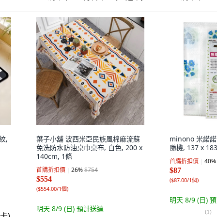
紋,
葉子小舖 波西米亞民族風棉麻流蘇
minono 米諾
免洗防水防油桌巾桌布, 白色, 200 x
隨機, 137 x 18
140cm, 1條
首購折扣價
40
%
首購折扣價
26
%
$754
$87
$554
(
$87.00/1個
)
(
$554.00/1個
)
明天 8/9 (日)
預
明天 8/9 (日)
預計送達
(
1
)