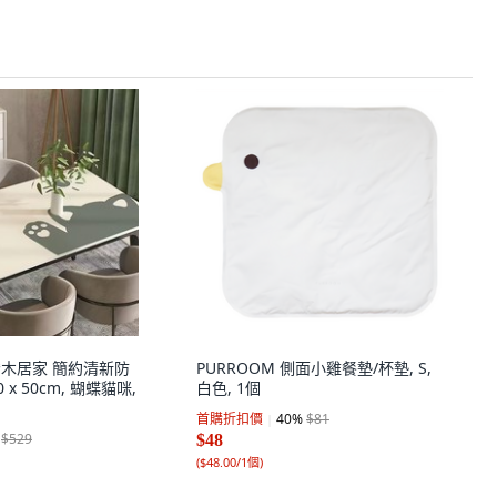
e 喬木居家 簡約清新防
PURROOM 側面小雞餐墊/杯墊, S,
 x 50cm, 蝴蝶貓咪,
白色, 1個
首購折扣價
40
%
$81
$529
$48
(
$48.00/1個
)