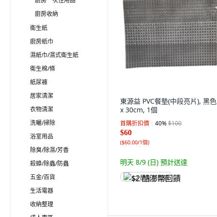
廚房一次性用品
廚房收納
衛生紙
廚房紙巾
濕紙巾/濕式衛生紙
衛生棉/條
紙尿褲
居家清潔
東源益 PVC餐墊(中段亮片), 黑色,
衣物清潔
x 30cm, 1個
洗曬/掃除
首購折扣價
40
%
$100
$60
浴室用品
(
$60.00/1個
)
除臭/除濕/芳香
明天 8/9 (日)
預計送達
殺蟑/除蟲/防蟲
五金/百貨
$2 酷澎幣回饋
生活電器
收納整理