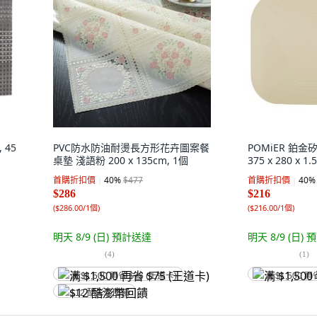
 45
PVC防水防油耐燙長方形花卉圖案餐
POMiER 鉑金
桌墊 淺語粉 200 x 135cm, 1個
375 x 280 x 1
首購折扣價
40
%
$477
首購折扣價
40
%
$286
$216
(
$286.00/1個
)
(
$216.00/1個
)
明天 8/9 (日)
預計送達
明天 8/9 (日)
預
(
4
)
(
1
)
满 $1,500 再省 $75 (王道卡)
满 $1,500 再
$12 酷澎幣回饋