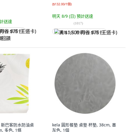
(
$132.00/1個
)
明天 8/9 (日)
預計送達
計送達
(
1017
)
省 $75 (王道卡)
满 $1,500 再省 $75 (王道卡)
回饋
諾諾 新巴客防水防油桌
kela 圓形餐墊 桌墊 杯墊, 38cm, 墨
cm, 多色, 1條
灰色, 1個