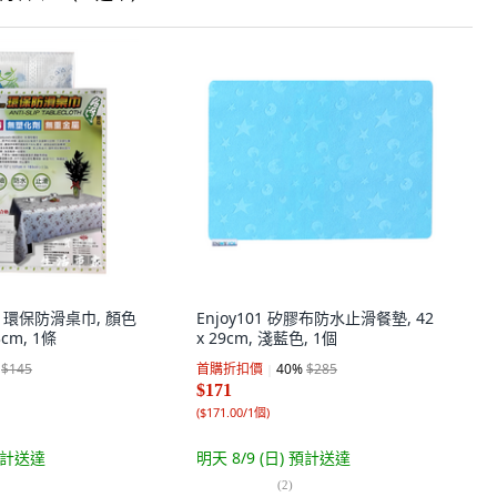
諾 環保防滑桌巾, 顏色
Enjoy101 矽膠布防水止滑餐墊, 42
3cm, 1條
x 29cm, 淺藍色, 1個
$145
首購折扣價
40
%
$285
$171
(
$171.00/1個
)
計送達
明天 8/9 (日)
預計送達
(
2
)