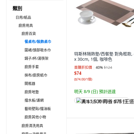
類別
日用/紙品
廚房用具
廚房百貨
餐桌布/裝飾桌巾
圍裙/頭部吸水巾
特斯林隔熱墊/西餐墊 對角框款, 
鍋子/杯/湯筷架
x 30cm, 1個, 咖啡色
廚房手套
首購折扣價
40
%
$124
$74
抹布/廚房紙巾
(
$74.00/1個
)
開瓶器
明天 8/9 (日)
預計送達
廚房地墊
擋水板/濾網
满 $1,500 再省 $75 (王道卡)
藝術壁貼/擋油板
廚房其他小物
廚房清洗用具