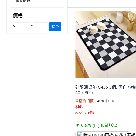
家電數位
價格
$
~
搜尋
硅藻泥桌墊 G435 3個, 黑白方格
40 x 30cm
首購折扣價
40
%
$114
$68
(
$22.67/1個
)
明天 8/9 (日)
預計送達
满 $1,500 再省 $75 (王道卡)