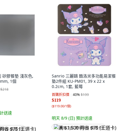
系列 矽膠餐墊 淺灰色,
Sanrio 三麗鷗 酷洛米多功能易潔餐
.8mm, 1個
塾2件組 KU-PM01, 39 x 22 x
0.2cm, 1套, 藍莓
$218
首購折扣價
40
%
$199
$119
(
$119.00/1個
)
計送達
明天 8/9 (日)
預計送達
)
满 $1,500 再省 $75 (王道卡)
省 $75 (王道卡)