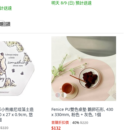
明天 8/9 (日)
預計送達
計送達
回饋
形小熊維尼珪藻土造
Fenice PU雙色桌墊 鵝卵石形, 430
x 27 x 0.9cm, 悠
x 330mm, 粉色 + 灰色, 1個
個
首購折扣價
40
%
$220
$339
$132