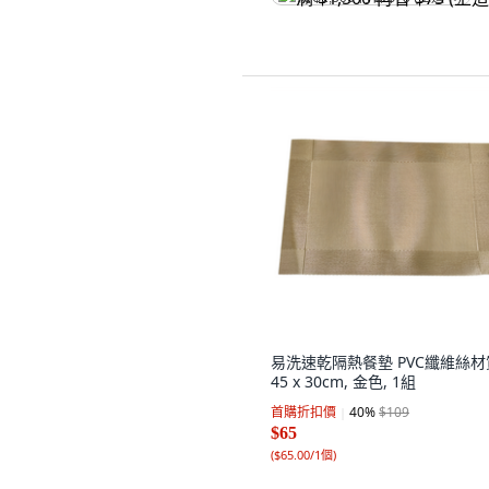
易洗速乾隔熱餐墊 PVC纖維絲材
45 x 30cm, 金色, 1組
首購折扣價
40
%
$109
$65
(
$65.00/1個
)