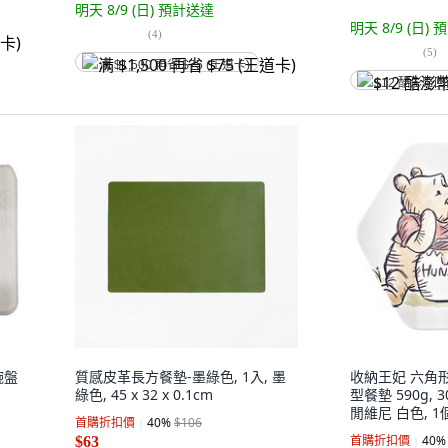
明天 8/9 (日)
預計送達
明天 8/9 (日)
預
(
4
)
(
5
)
满 $1,500 再省 $75 (王道卡)
$12 酷澎幣
碗盤
質感皮革長方餐墊-墨綠色, 1入, 墨
收納王妃 六角
綠色, 45 x 32 x 0.1cm
型餐墊 590g, 30 
閒維尼 白色, 1
首購折扣價
40
%
$106
首購折扣價
40
%
$63