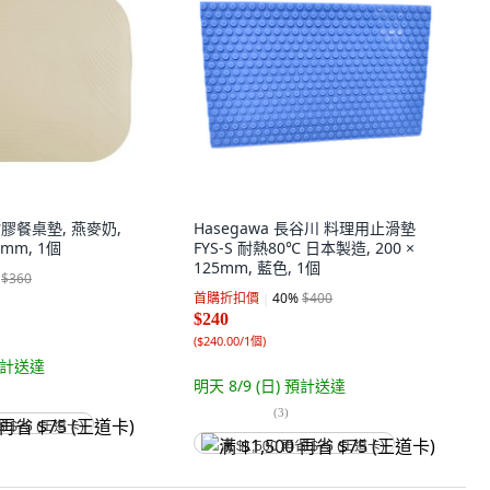
矽膠餐桌墊, 燕麥奶,
Hasegawa 長谷川 料理用止滑墊
.5mm, 1個
FYS-S 耐熱80℃ 日本製造, 200 ×
125mm, 藍色, 1個
$360
首購折扣價
40
%
$400
$240
(
$240.00/1個
)
計送達
明天 8/9 (日)
預計送達
(
3
)
省 $75 (王道卡)
满 $1,500 再省 $75 (王道卡)