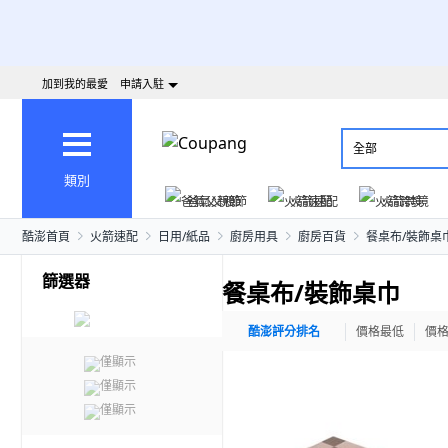
加到我的最愛
申請入駐
全部
類別
爸氣父親節
火箭速配
火箭跨境
酷澎首頁
火箭速配
日用/紙品
廚房用具
廚房百貨
餐桌布/裝飾桌
篩選器
餐桌布/裝飾桌巾
酷澎評分排名
價格最低
價
僅顯示
僅顯示
僅顯示