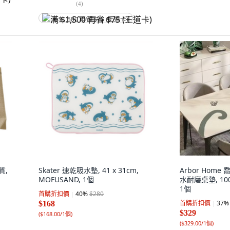
(
4
)
满 $1,500 再省 $75 (王道卡)
質,
Skater 速乾吸水墊, 41 x 31cm,
Arbor Hom
MOFUSAND, 1個
水耐磨桌墊, 100
1個
首購折扣價
40
%
$280
首購折扣價
37
%
$168
$329
(
$168.00/1個
)
(
$329.00/1個
)