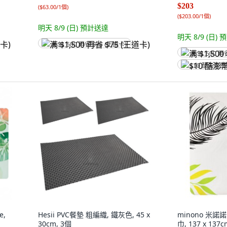
$203
(
$63.00/1個
)
(
$203.00/1個
)
明天 8/9 (日)
預計送達
明天 8/9 (日)
預
满 $1,500 再省 $75 (王道卡)
满 $1,500 再
$10 酷澎幣
e,
Hesii PVC餐墊 粗編織, 鐵灰色, 45 x
minono 米
30cm, 3個
巾, 137 x 137