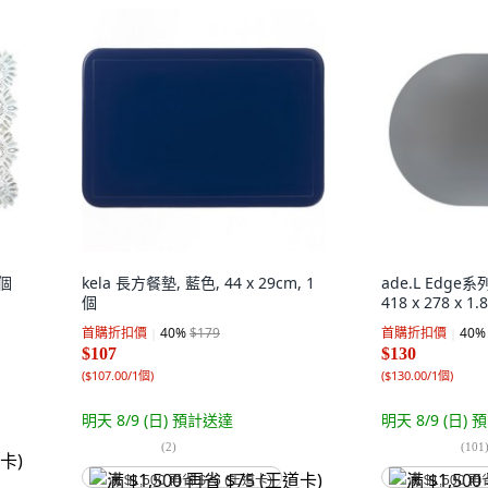
1個
kela 長方餐墊, 藍色, 44 x 29cm, 1
ade.L Edge
個
418 x 278 x 1
首購折扣價
40
%
$179
首購折扣價
40
%
$107
$130
(
$107.00/1個
)
(
$130.00/1個
)
明天 8/9 (日)
預計送達
明天 8/9 (日)
預
(
2
)
(
101
满 $1,500 再省 $75 (王道卡)
满 $1,500 再