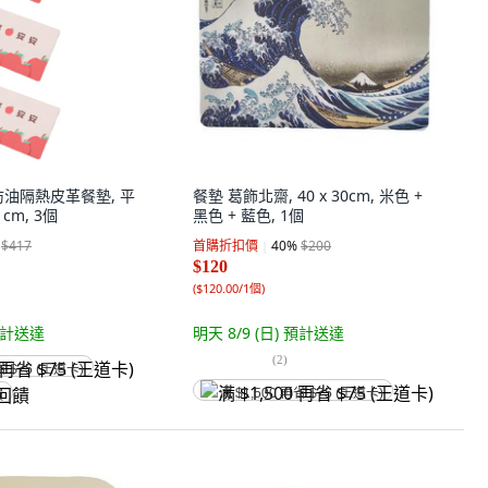
防油隔熱皮革餐墊, 平
餐墊 葛飾北齋, 40 x 30cm, 米色 +
 cm, 3個
黑色 + 藍色, 1個
$417
首購折扣價
40
%
$200
$120
(
$120.00/1個
)
計送達
明天 8/9 (日)
預計送達
(
2
)
省 $75 (王道卡)
满 $1,500 再省 $75 (王道卡)
饋