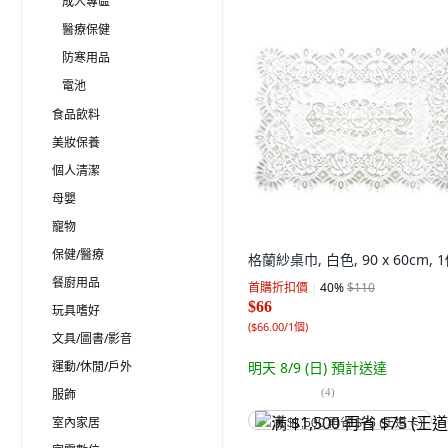
成人專區
醫療保健
防寒用品
電池
食品飲料
美妝保養
個人清潔
母嬰
寵物
保健/醫療
格蘭紗桌巾, 白色, 90 x 60cm, 
餐廚用品
首購折扣價
40
%
$110
$66
玩具嗜好
(
$66.00/1個
)
文具/圖書/影音
運動/休閒/戶外
明天 8/9 (日)
預計送達
(
4
)
服飾
室內家居
满 $1,500 再省 $75 (王道卡)