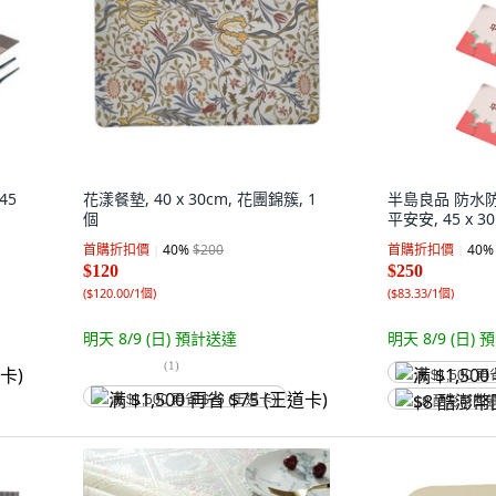
45
花漾餐墊, 40 x 30cm, 花團錦簇, 1
半島良品 防水
個
平安安, 45 x 30
首購折扣價
40
%
$200
首購折扣價
40
%
$120
$250
(
$120.00/1個
)
(
$83.33/1個
)
明天 8/9 (日)
預計送達
明天 8/9 (日)
預
(
1
)
满 $1,500 再
满 $1,500 再省 $75 (王道卡)
$8 酷澎幣回