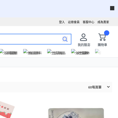
登入
註冊會員
客服中心
成為賣家
我的酷澎
購物車
文具圖書
食品飲料
生活用品
女性服飾
運動戶外
60
每頁筆