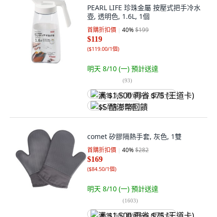
PEARL LIFE 珍珠金屬 按壓式把手冷水
壺, 透明色, 1.6L, 1個
首購折扣價
40
%
$199
$119
(
$119.00/1個
)
明天 8/10 (一)
預計送達
(
93
)
满 $1,500 再省 $75 (王道卡)
$5 酷澎幣回饋
comet 矽膠隔熱手套, 灰色, 1雙
首購折扣價
40
%
$282
$169
(
$84.50/1個
)
明天 8/10 (一)
預計送達
(
1603
)
满 $1,500 再省 $75 (王道卡)