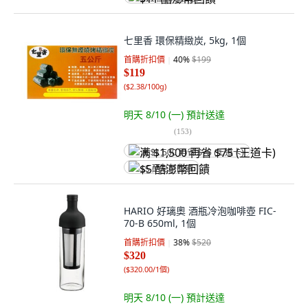
七里香 環保精緻炭, 5kg, 1個
首購折扣價
40
%
$199
$119
(
$2.38/100g
)
明天 8/10 (一)
預計送達
(
153
)
满 $1,500 再省 $75 (王道卡)
$5 酷澎幣回饋
HARIO 好璃奧 酒瓶冷泡咖啡壺 FIC-
70-B 650ml, 1個
首購折扣價
38
%
$520
$320
(
$320.00/1個
)
明天 8/10 (一)
預計送達