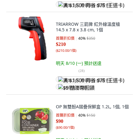
满 $1,500 再省 $75 (王道卡)
TRIARROW 三箭牌 紅外線溫度槍
14.5 x 7.8 x 3.8 cm, 1個
首購折扣價
40
%
$350
$210
(
$210.00/1個
)
明天 8/10 (一)
預計送達
(
28
)
满 $1,500 再省 $75 (王道卡)
$9 酷澎幣回饋
OP 無雙酚A摺疊保鮮盒 1.2L, 1個, 1個
首購折扣價
40
%
$150
$90
(
$90.00/1個
)