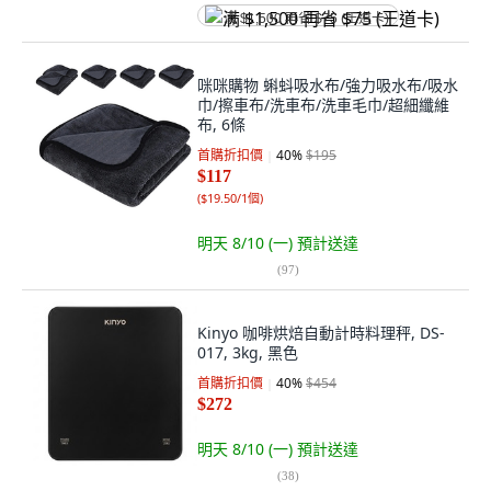
满 $1,500 再省 $75 (王道卡)
咪咪購物 蝌蚪吸水布/強力吸水布/吸水
巾/擦車布/洗車布/洗車毛巾/超細纖維
布, 6條
首購折扣價
40
%
$195
$117
(
$19.50/1個
)
明天 8/10 (一)
預計送達
(
97
)
Kinyo 咖啡烘焙自動計時料理秤, DS-
017, 3kg, 黑色
首購折扣價
40
%
$454
$272
明天 8/10 (一)
預計送達
(
38
)