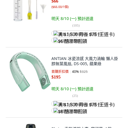
$66
(
$66.00/1個
)
明天 8/10 (一)
預計送達
(
105
)
满 $1,500 再省 $75 (王道卡)
$6 酷澎幣回饋
ANTIAN 冰瓷涼感 大風力渦輪 懶人掛
脖無葉風扇, DS-005, 蘋果綠
首購折扣價
40
%
$325
$195
明天 8/10 (一)
預計送達
(
25
)
满 $1,500 再省 $75 (王道卡)
$8 酷澎幣回饋