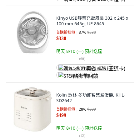
Kinyo USB靜音充電風扇 302 x 245 x
100 mm 645g, UF-8645
首購折扣價
37
%
$530
$330
明天 8/10 (一)
預計送達
(
60
)
满 $1,500 再省 $75 (王道卡)
$13 酷澎幣回饋
Kolin 歌林 多功能智慧煮蛋機, KHL-
SD2642
首購折扣價
28
%
$699
$499
明天 8/10 (一)
預計送達
(
12
)