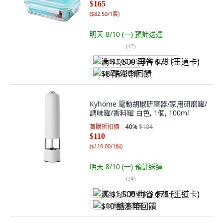
$165
(
$82.50/1套
)
明天 8/10 (一)
預計送達
(
47
)
满 $1,500 再省 $75 (王道卡)
$8 酷澎幣回饋
Kyhome 電動胡椒研磨器/家用研磨罐/
調味罐/香料罐 白色, 1個, 100ml
首購折扣價
40
%
$184
$110
(
$110.00/1個
)
明天 8/10 (一)
預計送達
(
34
)
满 $1,500 再省 $75 (王道卡)
$10 酷澎幣回饋