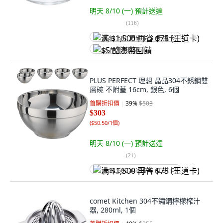
明天 8/10 (一)
預計送達
(
116
)
满 $1,500 再省 $75 (王道卡)
$5 酷澎幣回饋
PLUS PERFECT 理想 晶品304不銹鋼雙
層碗 不附蓋 16cm, 銀色, 6個
首購折扣價
39
%
$503
$303
(
$50.50/1個
)
明天 8/10 (一)
預計送達
(
21
)
满 $1,500 再省 $75 (王道卡)
comet Kitchen 304不鏽鋼檸檬榨汁
器, 280ml, 1個