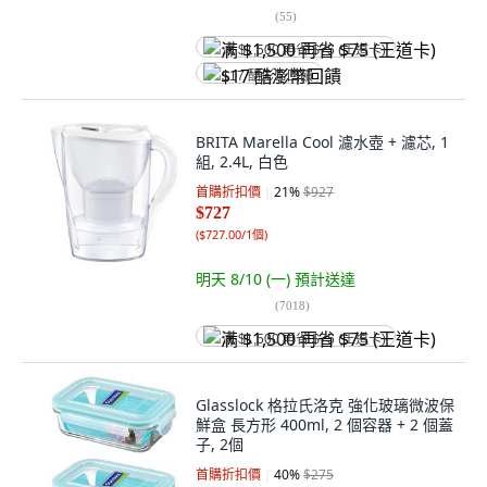
(
55
)
满 $1,500 再省 $75 (王道卡)
$17 酷澎幣回饋
BRITA Marella Cool 濾水壺 + 濾芯, 1
組, 2.4L, 白色
首購折扣價
21
%
$927
$727
(
$727.00/1個
)
明天 8/10 (一)
預計送達
(
7018
)
满 $1,500 再省 $75 (王道卡)
Glasslock 格拉氏洛克 強化玻璃微波保
鮮盒 長方形 400ml, 2 個容器 + 2 個蓋
子, 2個
首購折扣價
40
%
$275