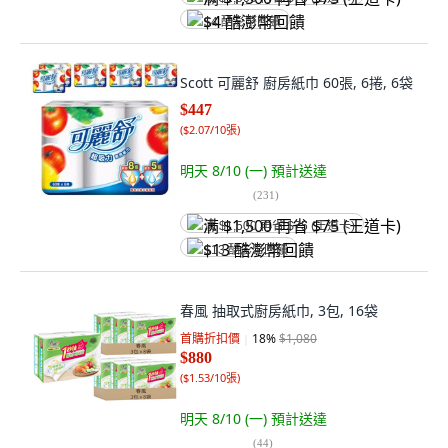
$4 酷澎幣回饋
Scott 可麗舒 廚房紙巾 60張, 6捲, 6袋
$447
(
$2.07/10張
)
明天 8/10 (一)
預計送達
(
231
)
满 $1,500 再省 $75 (王道卡)
$13 酷澎幣回饋
春風 抽取式廚房紙巾, 3包, 16袋
首購折扣價
18
%
$1,080
$880
(
$1.53/10張
)
明天 8/10 (一)
預計送達
(
44
)