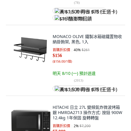
(
78
)
满 $1,500 再省 $75 (王道卡)
$16 酷澎幣回饋
MONACO OLIVE 鐵製冰箱磁鐵置物收
納掛鉤架, 黑色, 1入
首購折扣價
40
%
$261
$156
(
$156.00/1個
)
明天 8/10 (一)
預計送達
(
2013
)
满 $1,500 再省 $75 (王道卡)
HITACHI 日立 27L 變頻氣炸微波烤箱
銀 HMRDA2713 操作方式: 按鈕 900W
12.4kg 1年保固 旋轉轉盤
首購折扣價
2
%
$7,200