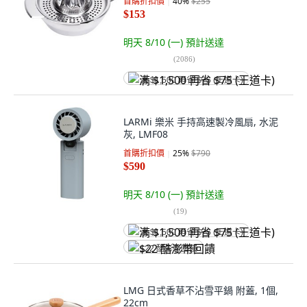
首購折扣價
40
%
$255
$153
明天 8/10 (一)
預計送達
(
2086
)
满 $1,500 再省 $75 (王道卡)
LARMi 樂米 手持高速製冷風扇, 水泥
灰, LMF08
首購折扣價
25
%
$790
$590
明天 8/10 (一)
預計送達
(
19
)
满 $1,500 再省 $75 (王道卡)
$22 酷澎幣回饋
LMG 日式香草不沾雪平鍋 附蓋, 1個,
22cm