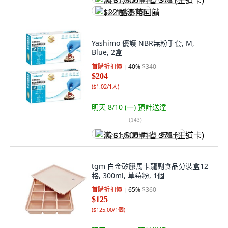
满 $1,500 再省 $75 (王道卡)
$22 酷澎幣回饋
Yashimo 優護 NBR無粉手套, M,
Blue, 2盒
首購折扣價
40
%
$340
$204
(
$1.02/1入
)
明天 8/10 (一)
預計送達
(
143
)
满 $1,500 再省 $75 (王道卡)
tgm 白金矽膠馬卡龍副食品分裝盒12
格, 300ml, 草莓粉, 1個
首購折扣價
65
%
$360
$125
(
$125.00/1個
)