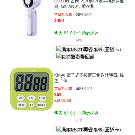
GUXON 古尚 巧冰扇/冰敷手持高速風
扇, GXFAN01, 薰衣紫
首購折扣價
28
%
$690
$490
明天 8/10 (一)
預計送達
(
49
)
满 $1,500 再省 $75 (王道卡)
$20 酷澎幣回饋
Kinyo 電子式多按鍵正倒數計時器, 綠
色, 1個
首購折扣價
40
%
$105
$63
(
$63.00/1個
)
明天 8/10 (一)
預計送達
(
53
)
满 $1,500 再省 $75 (王道卡)