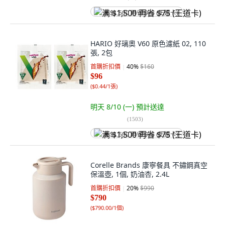
满 $1,500 再省 $75 (王道卡)
HARIO 好璃奧 V60 原色濾紙 02, 110
張, 2包
首購折扣價
40
%
$160
$96
(
$0.44/1張
)
明天 8/10 (一)
預計送達
(
1503
)
满 $1,500 再省 $75 (王道卡)
Corelle Brands 康寧餐具 不鏽鋼真空
保溫壺, 1個, 奶油杏, 2.4L
首購折扣價
20
%
$990
$790
(
$790.00/1個
)