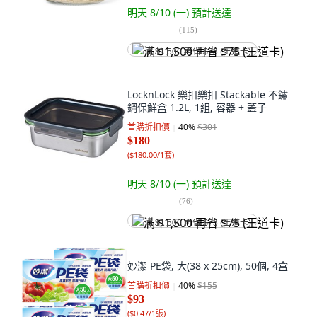
明天 8/10 (一)
預計送達
(
115
)
满 $1,500 再省 $75 (王道卡)
LocknLock 樂扣樂扣 Stackable 不鏽
鋼保鮮盒 1.2L, 1組, 容器 + 蓋子
首購折扣價
40
%
$301
$180
(
$180.00/1套
)
明天 8/10 (一)
預計送達
(
76
)
满 $1,500 再省 $75 (王道卡)
妙潔 PE袋, 大(38 x 25cm), 50個, 4盒
首購折扣價
40
%
$155
$93
(
$0.47/1張
)