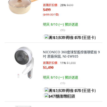
首購折扣價
28
%
$699
$499
(
$499.00/1個
)
明天 8/10 (一)
預計送達
(
95
)
满 $1,500 再省 $75 (王道卡)
NICONICO 360度球型遙控循環壁扇 9
吋 原廠保固, NI-EW935
首購折扣價
11
%
$1,690
$1,490
明天 8/10 (一)
預計送達
(
15
)
满 $1,500 再省 $75 (王道卡)
$47 酷澎幣回饋