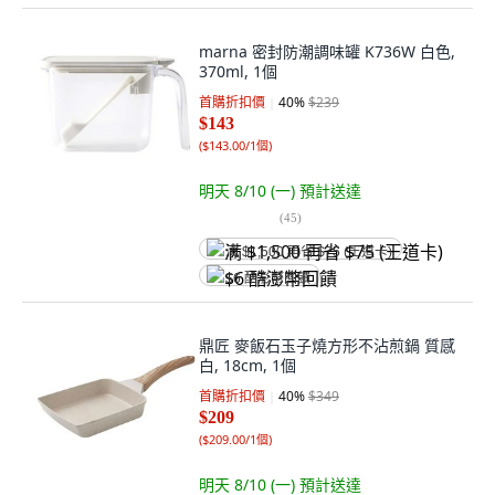
marna 密封防潮調味罐 K736W 白色,
370ml, 1個
首購折扣價
40
%
$239
$143
(
$143.00/1個
)
明天 8/10 (一)
預計送達
(
45
)
满 $1,500 再省 $75 (王道卡)
$6 酷澎幣回饋
鼎匠 麥飯石玉子燒方形不沾煎鍋 質感
白, 18cm, 1個
首購折扣價
40
%
$349
$209
(
$209.00/1個
)
明天 8/10 (一)
預計送達