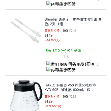
$4 酷澎幣回饋
Blender Bottle 可調整彈性吸管組 白
色, 2支, 1組
首購折扣價
40
%
$249
$149
(
$74.50/1入
)
明天 8/10 (一)
預計送達
(
314
)
满 $1,500 再省 $75 (王道卡)
$6 酷澎幣回饋
HARIO 好璃奧 V60 經典60咖啡壺
XVD-60B, 咖啡壺, 600ml, 1個
首購折扣價
40
%
$215
$129
(
$129.00/1個
)