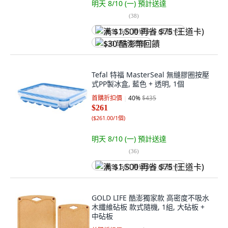
明天 8/10 (一)
預計送達
(
38
)
满 $1,500 再省 $75 (王道卡)
$30 酷澎幣回饋
Tefal 特福 MasterSeal 無縫膠圈按壓
式PP製冰盒, 藍色 + 透明, 1個
首購折扣價
40
%
$435
$261
(
$261.00/1個
)
明天 8/10 (一)
預計送達
(
36
)
满 $1,500 再省 $75 (王道卡)
GOLD LIFE 酷澎獨家款 高密度不吸水
木纖維砧板 款式隨機, 1組, 大砧板 +
中砧板