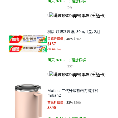
明天 8/10 (一)
預計送達
(
84
)
满 $1,500 再省 $75 (王道卡)
楓康 烘焙料理紙, 30m, 1盒, 2組
首購折扣價
40
%
$262
$157
(
$2.62/1m
)
明天 8/10 (一)
預計送達
(
156
)
满 $1,500 再省 $75 (王道卡)
Mufasa 二代升級款磁力攪拌杯
miban2
首購折扣價
33
%
$590
$390