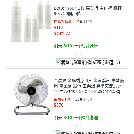
Better Your Life 嘉美行 空白杯 紙杯
9oz, 50個, 5條
首購折扣價
40
%
$195
$117
(
$0.47/1入
)
明天 8/10 (一)
預計送達
(
89
)
满 $1,500 再省 $75 (王道卡)
金展輝 金屬機身 3片 金屬葉片 桌壁兩
用 電風扇 銀色 工業級 標準交流馬達
14吋 A-1401 51 x 44 x 28cm 4.5kg
首購折扣價
25
%
$770
$570
明天 8/10 (一)
預計送達
(
60
)