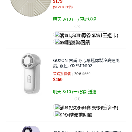
$179
(
$179.00/1個
)
明天 8/10 (一)
預計送達
(
87
)
满 $1,500 再省 $75 (王道卡)
$8 酷澎幣回饋
GUXON 古尚 冰心扇迷你製冷高速風
扇, 銀色, GXFMINI02
首購折扣價
30
%
$660
$460
明天 8/10 (一)
預計送達
(
24
)
满 $1,500 再省 $75 (王道卡)
$19 酷澎幣回饋