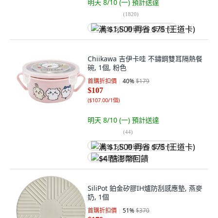
明天 8/10 (一)
預計送達
(
1820
)
满 $1,500 再省 $75 (王道卡)
Chiikawa 吉伊卡哇 不鏽鋼雙耳隔熱餐
碗, 1個, 粉色
首購折扣價
40
%
$179
$107
(
$107.00/1個
)
明天 8/10 (一)
預計送達
(
44
)
满 $1,500 再省 $75 (王道卡)
$4 酷澎幣回饋
SiliPot 鉑金矽膠IH爐防刮感應墊, 燕麥
奶, 1個
首購折扣價
51
%
$370