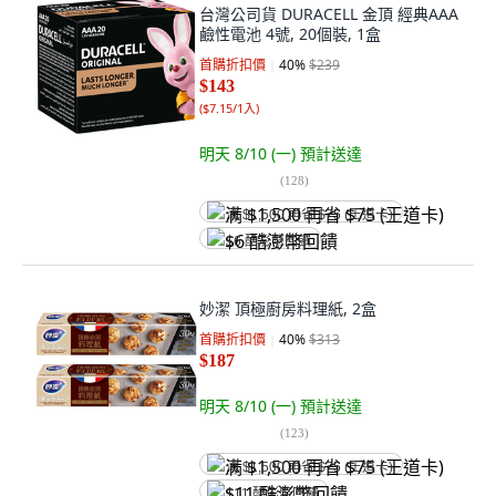
台灣公司貨 DURACELL 金頂 經典AAA
鹼性電池 4號, 20個裝, 1盒
首購折扣價
40
%
$239
$143
(
$7.15/1入
)
明天 8/10 (一)
預計送達
(
128
)
满 $1,500 再省 $75 (王道卡)
$6 酷澎幣回饋
妙潔 頂極廚房料理紙, 2盒
首購折扣價
40
%
$313
$187
明天 8/10 (一)
預計送達
(
123
)
满 $1,500 再省 $75 (王道卡)
$11 酷澎幣回饋