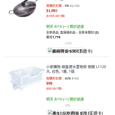
首購折扣價
9
%
$2,105
$1,905
(
$1905.00/1個
)
明天 8/10 (一)
預計送達
全新商品
,
盒損福利品 – 全新未開封
(2)
最低
1,718
(
120
)
最高再省 $96 (王道卡)
小麥購物 碗盤瀝水置物架 側開 L1120
大, 白色, 1層, 1個
首購折扣價
40
%
$150
$90
(
$90.00/1個
)
明天 8/10 (一)
預計送達
(
29
)
满 $1,500 再省 $75 (王道卡)