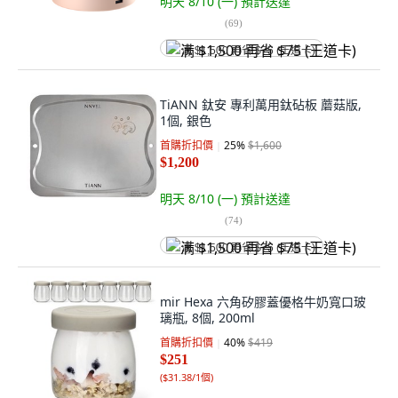
明天 8/10 (一)
預計送達
(
69
)
满 $1,500 再省 $75 (王道卡)
TiANN 鈦安 專利萬用鈦砧板 蘑菇版,
1個, 銀色
首購折扣價
25
%
$1,600
$1,200
明天 8/10 (一)
預計送達
(
74
)
满 $1,500 再省 $75 (王道卡)
mir Hexa 六角矽膠蓋優格牛奶寬口玻
璃瓶, 8個, 200ml
首購折扣價
40
%
$419
$251
(
$31.38/1個
)