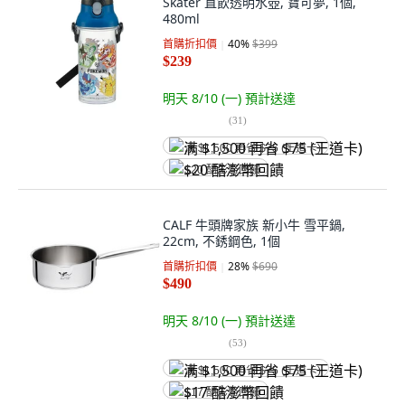
Skater 直飲透明水壺, 寶可夢, 1個,
480ml
首購折扣價
40
%
$399
$239
明天 8/10 (一)
預計送達
(
31
)
满 $1,500 再省 $75 (王道卡)
$20 酷澎幣回饋
CALF 牛頭牌家族 新小牛 雪平鍋,
22cm, 不銹鋼色, 1個
首購折扣價
28
%
$690
$490
明天 8/10 (一)
預計送達
(
53
)
满 $1,500 再省 $75 (王道卡)
$17 酷澎幣回饋