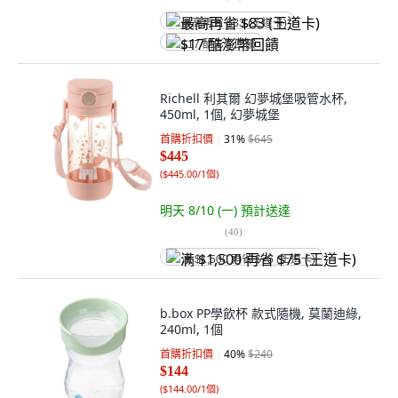
最高再省 $83 (王道卡)
$17 酷澎幣回饋
Richell 利其爾 幻夢城堡吸管水杯,
450ml, 1個, 幻夢城堡
首購折扣價
31
%
$645
$445
(
$445.00/1個
)
明天 8/10 (一)
預計送達
(
40
)
满 $1,500 再省 $75 (王道卡)
b.box PP學飲杯 款式隨機, 莫蘭迪綠,
240ml, 1個
首購折扣價
40
%
$240
$144
(
$144.00/1個
)