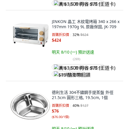
满 $1,500 再省 $75 (王道卡)
JINKON 晶工 木紋電烤箱 340 x 266 x
197mm 1970g 9L 原廠保固, JK-709
首購折扣價
32
%
$624
$424
明天 8/10 (一)
預計送達
(
269
)
满 $1,500 再省 $75 (王道卡)
$19 酷澎幣回饋
德利生活 304不鏽鋼手提蒸盤 外徑
21.5cm 圓形三格, 19.5cm, 1個
首購折扣價
40
%
$127
$76
(
$76.00/1個
)
明天 8/10 (一)
預計送達