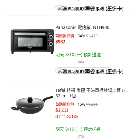
满 $1,500 再省 $75 (王道卡)
Panasonic 電烤箱, NTH900
首購折扣價
34
%
$1,479
$962
明天 8/10 (一)
預計送達
(
86
)
满 $1,500 再省 $75 (王道卡)
Tefal 特福 陽極 不沾單柄炒鍋加蓋 IH,
32cm, 1個
首購折扣價
15
%
$1,311
$1,111
(
$1111.00/1個
)
明天 8/10 (一)
預計送達
(
73
)