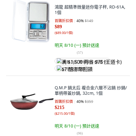
鴻龍 超精準微量迷你電子秤, RD-61A,
1個
首購折扣價
40
%
$149
$89
(
$89.00/1個
)
明天 8/10 (一)
預計送達
(
57
)
满 $1,500 再省 $75 (王道卡)
$7 酷澎幣回饋
Q.M.P 鍋太后 複合金六層不沾鍋 炒鍋/
單柄帶蓋炒鍋, 32cm, 1個
首購折扣價
40
%
$359
$215
(
$215.00/1個
)
明天 8/10 (一)
預計送達
(
96
)