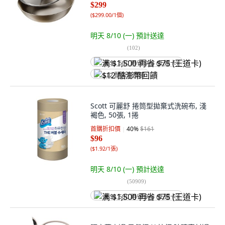
$299
(
$299.00/1個
)
明天 8/10 (一)
預計送達
(
102
)
满 $1,500 再省 $75 (王道卡)
$12 酷澎幣回饋
Scott 可麗舒 捲筒型拋棄式洗碗布, 淺
褐色, 50張, 1捲
首購折扣價
40
%
$161
$96
(
$1.92/1張
)
明天 8/10 (一)
預計送達
(
50909
)
满 $1,500 再省 $75 (王道卡)