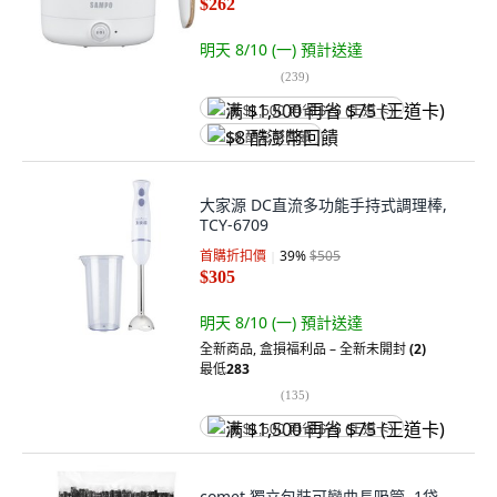
$262
明天 8/10 (一)
預計送達
(
239
)
满 $1,500 再省 $75 (王道卡)
$8 酷澎幣回饋
大家源 DC直流多功能手持式調理棒,
TCY-6709
首購折扣價
39
%
$505
$305
明天 8/10 (一)
預計送達
全新商品
,
盒損福利品 – 全新未開封
(2)
最低
283
(
135
)
满 $1,500 再省 $75 (王道卡)
comet 獨立包裝可彎曲長吸管, 1袋,