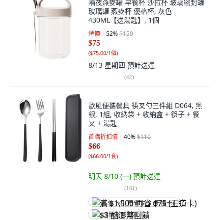
隔夜燕麥罐 早餐杯 沙拉杯 玻璃密封罐
玻璃罐 燕麥杯 優格杯, 灰色
430ML【送湯匙】, 1個
特價
52
%
$159
$75
(
$75.00/1個
)
8/13 星期四
預計送達
(
42
)
歐風便攜餐具 筷叉勺三件組 D064, 黑
銀, 1組, 收納袋 + 收納盒 + 筷子 + 餐
叉 + 湯匙
首購折扣價
40
%
$110
$66
(
$66.00/1套
)
明天 8/10 (一)
預計送達
(
161
)
满 $1,500 再省 $75 (王道卡)
$3 酷澎幣回饋