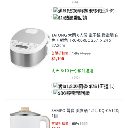
(
56
)
满 $1,500 再省 $75 (王道卡)
$1 酷澎幣回饋
TATUNG 大同 6人份 電子鍋 微電腦 白
色 + 銀色 TRC-06REC 25.1 x 24 x
27.2cm
首購折扣價
14
%
$1,390
$1,190
明天 8/10 (一)
預計送達
(
142
)
满 $1,500 再省 $75 (王道卡)
$36 酷澎幣回饋
SAMPO 聲寶 美食鍋 1.2L, KQ-CA12D,
1個
首購折扣價
60
%
$665