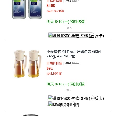
首購折扣價
29
%
$668
$468
(
$234.00/1個
)
明天 8/10 (一)
預計送達
(
167
)
满 $1,500 再省 $75 (王道卡)
小麥購物 倒噴兩用玻璃油壺 G864
245g, 470ml, 2個
首購折扣價
40
%
$153
$91
(
$45.50/1個
)
明天 8/10 (一)
預計送達
(
90
)
满 $1,500 再省 $75 (王道卡)
$8 酷澎幣回饋