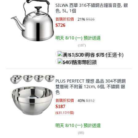
SILWA 西華 316不鏽鋼古鐘笛音壺, 銀
色, 5L, 1個
首購折扣價
21
%
$926
$726
明天 8/10 (一)
預計送達
(
187
)
满 $1,500 再省 $75 (王道卡)
$46 酷澎幣回饋
PLUS PERFECT 理想 晶品 304不銹鋼
雙層碗 不附蓋 12cm, 6個, 不鏽鋼 銀
色
首購折扣價
40
%
$312
$187
(
$31.17/1個
)
明天 8/10 (一)
預計送達
(
88
)