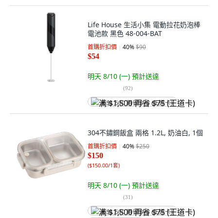
Life House 生活小集 電動拉花奶泡棒
電池款 黑色 48-004-BAT
首購折扣價
40
%
$90
$54
明天 8/10 (一)
預計送達
(
92
)
满 $1,500 再省 $75 (王道卡)
304不鏽鋼飯盒 兩格 1.2L, 奶油白, 1個
首購折扣價
40
%
$250
$150
(
$150.00/1套
)
明天 8/10 (一)
預計送達
(
31
)
满 $1,500 再省 $75 (王道卡)