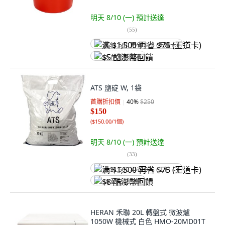
明天 8/10 (一)
預計送達
(
55
)
满 $1,500 再省 $75 (王道卡)
$5 酷澎幣回饋
ATS 鹽碇 W, 1袋
首購折扣價
40
%
$250
$150
(
$150.00/1個
)
明天 8/10 (一)
預計送達
(
33
)
满 $1,500 再省 $75 (王道卡)
$8 酷澎幣回饋
HERAN 禾聯 20L 轉盤式 微波爐
1050W 機械式 白色 HMO-20MD01T