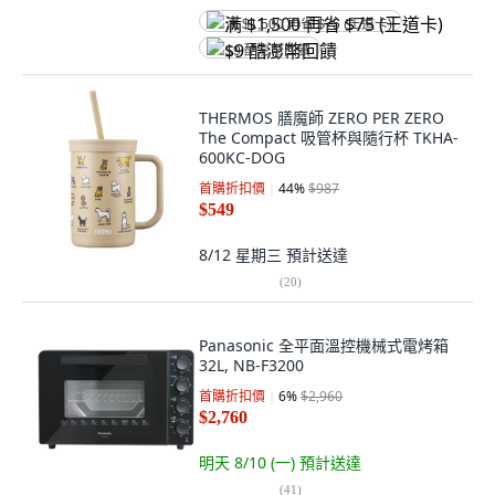
满 $1,500 再省 $75 (王道卡)
$9 酷澎幣回饋
THERMOS 膳魔師 ZERO PER ZERO
The Compact 吸管杯與隨行杯 TKHA-
600KC-DOG
首購折扣價
44
%
$987
$549
8/12 星期三
預計送達
(
20
)
Panasonic 全平面溫控機械式電烤箱
32L, NB-F3200
首購折扣價
6
%
$2,960
$2,760
明天 8/10 (一)
預計送達
(
41
)