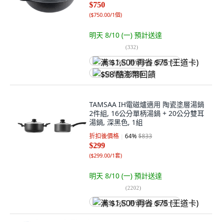
$750
(
$750.00/1個
)
明天 8/10 (一)
預計送達
(
332
)
满 $1,500 再省 $75 (王道卡)
$58 酷澎幣回饋
TAMSAA IH電磁爐適用 陶瓷塗層湯鍋
2件組, 16公分單柄湯鍋 + 20公分雙耳
湯鍋, 深黑色, 1組
折扣後價格
64
%
$833
$299
(
$299.00/1套
)
明天 8/10 (一)
預計送達
(
2202
)
满 $1,500 再省 $75 (王道卡)