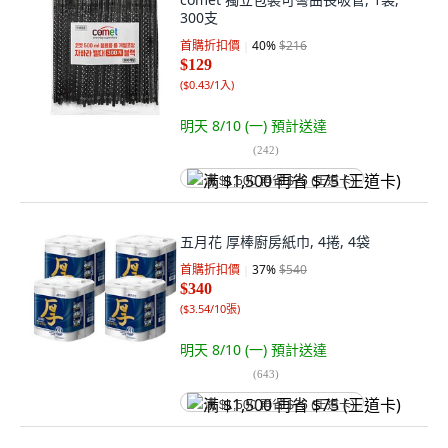
300支
首購折扣價
40
%
$216
$129
(
$0.43/1入
)
明天 8/10 (一)
預計送達
(
242
)
满 $1,500 再省 $75 (王道卡)
五月花 厚棒廚房紙巾, 4捲, 4袋
首購折扣價
37
%
$540
$340
(
$3.54/10張
)
明天 8/10 (一)
預計送達
(
643
)
满 $1,500 再省 $75 (王道卡)