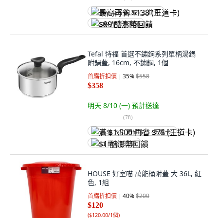
最高再省 $138 (王道卡)
$89 酷澎幣回饋
Tefal 特福 首選不鏽鋼系列單柄湯鍋
附鍋蓋, 16cm, 不鏽鋼, 1個
首購折扣價
35
%
$558
$358
明天 8/10 (一)
預計送達
(
78
)
满 $1,500 再省 $75 (王道卡)
$1 酷澎幣回饋
HOUSE 好室喵 萬能桶附蓋 大 36L, 紅
色, 1組
首購折扣價
40
%
$200
$120
(
$120.00/1個
)