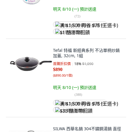
明天 8/10 (一)
預計送達
(
72
)
满 $1,500 再省 $75 (王道卡)
$1 酷澎幣回饋
Tefal 特福 新經典系列 不沾單柄炒鍋
加蓋, 32cm, 1組
首購折扣價
18
%
$1,090
$890
(
$890.00/1個
)
明天 8/10 (一)
預計送達
(
388
)
满 $1,500 再省 $75 (王道卡)
$33 酷澎幣回饋
SILWA 西華名鍋 304不鏽鋼湯鍋 直徑