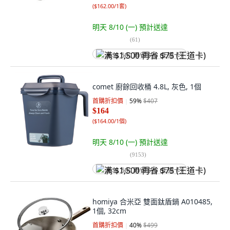
(
$162.00/1套
)
明天 8/10 (一)
預計送達
(
61
)
满 $1,500 再省 $75 (王道卡)
comet 廚餘回收桶 4.8L, 灰色, 1個
首購折扣價
59
%
$407
$164
(
$164.00/1個
)
明天 8/10 (一)
預計送達
(
9153
)
满 $1,500 再省 $75 (王道卡)
homiya 合米亞 雙面鈦盾鍋 A010485,
1個, 32cm
首購折扣價
40
%
$499