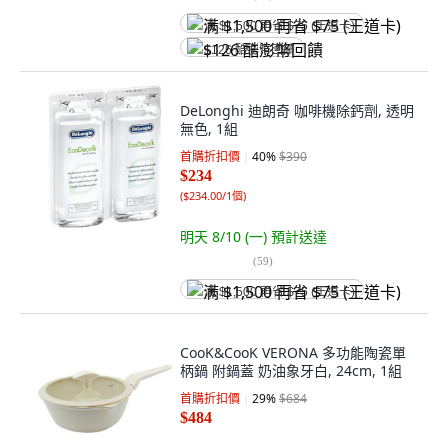
满 $1,500 再省 $75 (王道卡)
$126 酷澎幣回饋
DeLonghi 迪朗奇 咖啡機除鈣劑, 透明
無色, 1組
首購折扣價
40
%
$390
$234
(
$234.00/1個
)
明天 8/10 (一)
預計送達
(
59
)
满 $1,500 再省 $75 (王道卡)
CooK&CooK VERONA 多功能陶瓷單
柄鍋 附鍋蓋 奶油象牙白, 24cm, 1組
首購折扣價
29
%
$684
$484