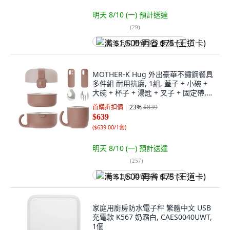
明天 8/10 (一)
預計送達
(
29
)
满 $1,500 再省 $75 (王道卡)
MOTHER-K Hug 外出豪華不鏽鋼餐具
多件組 耐用抗腐, 1組, 蓋子 + 小碗 +
大碗 + 杯子 + 湯匙 + 叉子 + 固定帶,
乾燥玫瑰
首購折扣價
23
%
$839
$639
(
$639.00/1套
)
明天 8/10 (一)
預計送達
(
257
)
满 $1,500 再省 $75 (王道卡)
家庭用廚房防水電子秤 繁體中文 USB
充電款 K567 奶霜白, CAES0040UWT,
1個