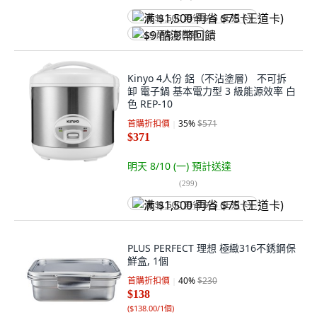
满 $1,500 再省 $75 (王道卡)
$9 酷澎幣回饋
Kinyo 4人份 鋁（不沾塗層） 不可拆
卸 電子鍋 基本電力型 3 級能源效率 白
色 REP-10
首購折扣價
35
%
$571
$371
明天 8/10 (一)
預計送達
(
299
)
满 $1,500 再省 $75 (王道卡)
PLUS PERFECT 理想 極緻316不銹鋼保
鮮盒, 1個
首購折扣價
40
%
$230
$138
(
$138.00/1個
)