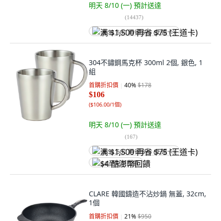
明天 8/10 (一)
預計送達
(
14437
)
满 $1,500 再省 $75 (王道卡)
304不鏽鋼馬克杯 300ml 2個, 銀色, 1
組
首購折扣價
40
%
$178
$106
(
$106.00/1個
)
明天 8/10 (一)
預計送達
(
167
)
满 $1,500 再省 $75 (王道卡)
$4 酷澎幣回饋
CLARE 韓國鑄造不沾炒鍋 無蓋, 32cm,
1個
首購折扣價
21
%
$950