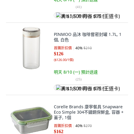
(
41
)
满 $1,500 再省 $75 (王道卡)
PINMOO 品沐 咖啡嘗密封罐 1.7L, 1
個, 白色
首購折扣價
40
%
$210
$126
(
$126.00/1個
)
明天 8/10 (一)
預計送達
(
25
)
满 $1,500 再省 $75 (王道卡)
Corelle Brands 康寧餐具 Snapware
Eco Simple 304不鏽鋼保鮮盒, 容器 +
蓋子, 1個
首購折扣價
40
%
$270
$162