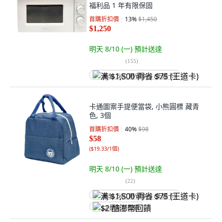
福利品 1 年有限保固
首購折扣價
13
%
$1,450
$1,250
明天 8/10 (一)
預計送達
(
155
)
满 $1,500 再省 $75 (王道卡)
卡通圖案手提便當袋, 小熊圓標 藏青
色, 3個
首購折扣價
40
%
$98
$58
(
$19.33/1個
)
明天 8/10 (一)
預計送達
(
22
)
满 $1,500 再省 $75 (王道卡)
$2 酷澎幣回饋