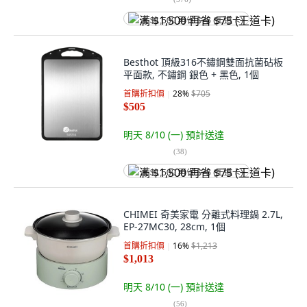
满 $1,500 再省 $75 (王道卡)
Besthot 頂級316不鏽鋼雙面抗菌砧板
平面款, 不鏽鋼 銀色 + 黑色, 1個
首購折扣價
28
%
$705
$505
明天 8/10 (一)
預計送達
(
38
)
满 $1,500 再省 $75 (王道卡)
CHIMEI 奇美家電 分離式料理鍋 2.7L,
EP-27MC30, 28cm, 1個
首購折扣價
16
%
$1,213
$1,013
明天 8/10 (一)
預計送達
(
56
)