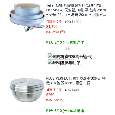
Tefal 特福 巧變精靈系列 鍋具4件組
L8274S04, 天空藍, 1組, 平底鍋 28cm
+ 炒鍋 26cm + 湯鍋 20cm + 可拆式把
手
首購折扣價
10
%
$1,999
$1,799
(
$1799.00/1套
)
明天 8/10 (一)
預計送達
(
16
)
最高再省 $90 (王道卡)
$95 酷澎幣回饋
PLUS PERFECT 理想 雙層不銹鋼碗 極
緻316 附蓋18cm, 銀色, 1個
首購折扣價
40
%
$449
$269
(
$269.00/1個
)
明天 8/10 (一)
預計送達