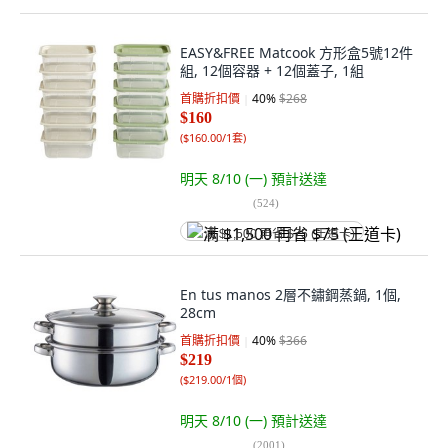
EASY&FREE Matcook 方形盒5號12件
組, 12個容器 + 12個蓋子, 1組
首購折扣價
40
%
$268
$160
(
$160.00/1套
)
明天 8/10 (一)
預計送達
(
524
)
满 $1,500 再省 $75 (王道卡)
En tus manos 2層不鏽鋼蒸鍋, 1個,
28cm
首購折扣價
40
%
$366
$219
(
$219.00/1個
)
明天 8/10 (一)
預計送達
(
2001
)