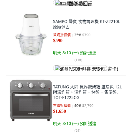
$12 酷澎幣回饋
SAMPO 聲寶 食物調理機 KT-Z2210L
原廠保固
首購折扣價
25
%
$790
$590
明天 8/10 (一)
預計送達
(
110
)
满 $1,500 再省 $75 (王道卡)
TATUNG 大同 氣炸電烤箱 鐵灰色 12L
附深炸籃 + 淺炸籃 + 烤盤 + 集屑盤,
TOT-F1225CG
首購折扣價
40
%
$2,790
$1,650
明天 8/10 (一)
預計送達
(
28
)