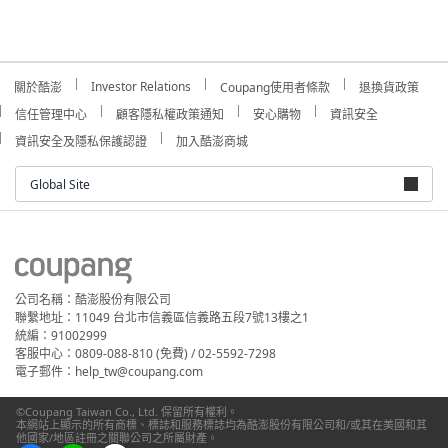
Investor Relations
關於酷澎
Coupang使用者條款
退換貨政策
信任管理中心
顧客隱私權政策通知
安心購物
資訊安全
資訊安全及隱私保護認證
加入酷澎商城
Global Site
公司名稱：酷澎股份有限公司
聯繫地址：11049 台北市信義區信義路五段7號13樓之1
統編：91002999
客服中心：0809-088-810 (免費) / 02-5592-7298
電子郵件：help_tw@coupang.com
©Coupang Taiwan Co., Ltd. 保留所有權利。
本網站上顯示的所有商標、標誌和服務標誌均為酷澎股份有限公司和/或其在美國和其
他國家/地區註冊之關聯公司之所屬財產。