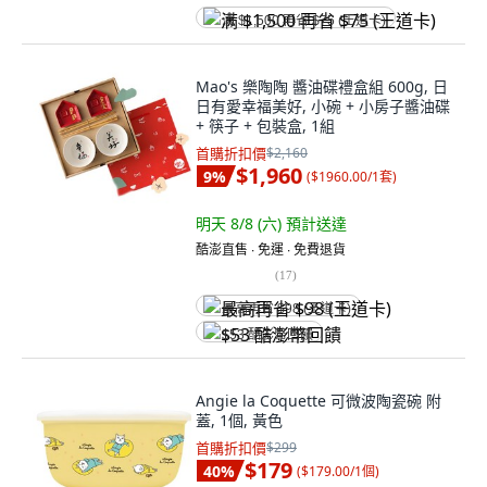
满 $1,500 再省 $75 (王道卡)
Mao's 樂陶陶 醬油碟禮盒組 600g, 日
日有愛幸福美好, 小碗 + 小房子醬油碟
+ 筷子 + 包裝盒, 1組
首購折扣價
$2,160
$1,960
9
%
(
$1960.00/1套
)
明天 8/8 (六)
預計送達
酷澎直售 ∙ 免運 ∙ 免費退貨
(
17
)
最高再省 $98 (王道卡)
$53 酷澎幣回饋
Angie la Coquette 可微波陶瓷碗 附
蓋, 1個, 黃色
首購折扣價
$299
$179
40
%
(
$179.00/1個
)