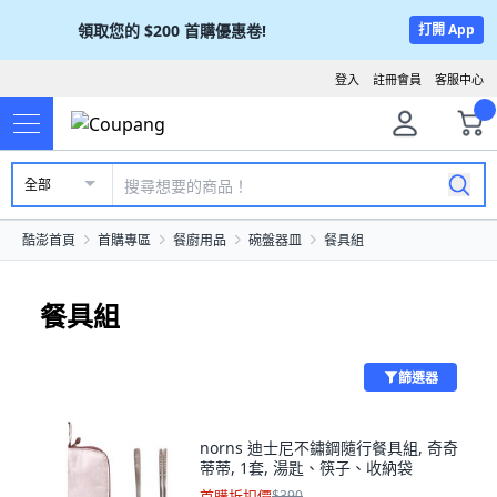
領取您的
$200
首購優惠卷!
打開 App
登入
註冊會員
客服中心
全部
酷澎首頁
首購專區
餐廚用品
碗盤器皿
餐具組
餐具組
篩選器
norns 迪士尼不鏽鋼隨行餐具組, 奇奇
蒂蒂, 1套, 湯匙、筷子、收納袋
首購折扣價
$390