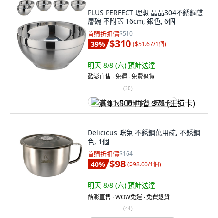
PLUS PERFECT 理想 晶品304不銹鋼雙
層碗 不附蓋 16cm, 銀色, 6個
首購折扣價
$510
$310
39
%
(
$51.67/1個
)
明天 8/8 (六)
預計送達
酷澎直售 ∙ 免運 ∙ 免費退貨
(
20
)
满 $1,500 再省 $75 (王道卡)
Delicious 咪兔 不銹鋼萬用碗, 不銹鋼
色, 1個
首購折扣價
$164
$98
40
%
(
$98.00/1個
)
明天 8/8 (六)
預計送達
酷澎直售 ∙ WOW免運 ∙ 免費退貨
(
44
)