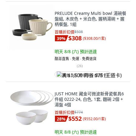
PRELUDE Creamy Multi bowl 湯碗餐
盤組, 木炭色 + 米白色, 握柄湯碗 + 握
柄餐盤, 1組
首購折扣價
$508
$308
39
%
(
$308.00/1套
)
明天 8/8 (六)
預計送達
酷澎直售 ∙ 免運 ∙ 免費退貨
(
26
)
满 $1,500 再省 $75 (王道卡)
JUST HOME 藏金可微波新骨瓷餐具6
件組 0222-24, 白色, 1套, 麵碗 2個 +
湯盤 4個
首購折扣價
$774
$552
28
%
(
$552.00/1套
)
明天 8/8 (六)
預計送達