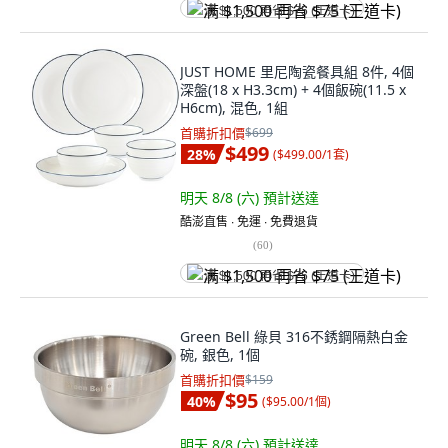
满 $1,500 再省 $75 (王道卡)
JUST HOME 里尼陶瓷餐具組 8件, 4個
深盤(18 x H3.3cm) + 4個飯碗(11.5 x
H6cm), 混色, 1組
首購折扣價
$699
$499
28
%
(
$499.00/1套
)
明天 8/8 (六)
預計送達
酷澎直售 ∙ 免運 ∙ 免費退貨
(
60
)
满 $1,500 再省 $75 (王道卡)
Green Bell 綠貝 316不銹鋼隔熱白金
碗, 銀色, 1個
首購折扣價
$159
$95
40
%
(
$95.00/1個
)
明天 8/8 (六)
預計送達