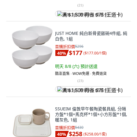
(
21
)
满 $1,500 再省 $75 (王道卡)
JUST HOME 純白新骨瓷飯碗4件組, 純
白色, 1組
首購折扣價
$296
$177
40
%
(
$177.00/1個
)
明天 8/8 (六)
預計送達
酷澎直售 ∙ WOW免運 ∙ 免費退貨
(
23
)
满 $1,500 再省 $75 (王道卡)
SSUEIM 倫敦早午餐陶瓷餐具組, 分隔
方盤*1個+馬克杯*1個+小方形盤*1個,
暖灰色, 1組
首購折扣價
$430
$258
40
%
(
$258.00/1套
)