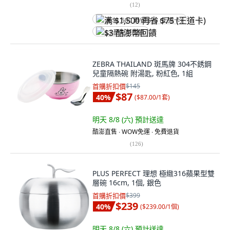
(
12
)
满 $1,500 再省 $75 (王道卡)
$3 酷澎幣回饋
ZEBRA THAILAND 斑馬牌 304不銹鋼
兒童隔熱碗 附湯匙, 粉紅色, 1組
首購折扣價
$145
$87
40
%
(
$87.00/1套
)
明天 8/8 (六)
預計送達
酷澎直售 ∙ WOW免運 ∙ 免費退貨
(
126
)
PLUS PERFECT 理想 極緻316蘋果型雙
層碗 16cm, 1個, 銀色
首購折扣價
$399
$239
40
%
(
$239.00/1個
)
明天 8/8 (六)
預計送達