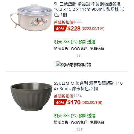
SL 三榮塑膠 柴語錄 不鏽鋼隔熱餐碗
16.2 x 15.2 x 11cm 900ml, 柴語錄 米
色, 1個
首購折扣價
$380
$228
40
%
(
$228.00/1個
)
明天 8/8 (六)
預計送達
酷澎直售 ∙ WOW免運 ∙ 免費退貨
(
11
)
$9 酷澎幣回饋
SSUEIM Mild系列 霧面陶瓷飯碗 110
x 63mm, 摩卡棕色, 2個
首購折扣價
$284
$170
40
%
(
$85.00/1個
)
明天 8/8 (六)
預計送達
酷澎直售 ∙ WOW免運 ∙ 免費退貨
(
334
)