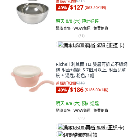
首購折扣價
$213
$127
40
%
(
$63.50/1個
)
明天 8/8 (六)
預計送達
酷澎直售 ∙ WOW免運 ∙ 免費退貨
(
31
)
满 $1,500 再省 $75 (王道卡)
Richell 利其爾 TLI 雙層可拆式不鏽鋼
碗 附蓋+湯匙 S 7個月以上, 附蓋兒童
碗 + 湯匙, 粉色, 1組
首購折扣價
$310
$186
40
%
(
$186.00/1套
)
明天 8/8 (六)
預計送達
酷澎直售 ∙ WOW免運 ∙ 免費退貨
(
55
)
满 $1,500 再省 $75 (王道卡)
$18 酷澎幣回饋