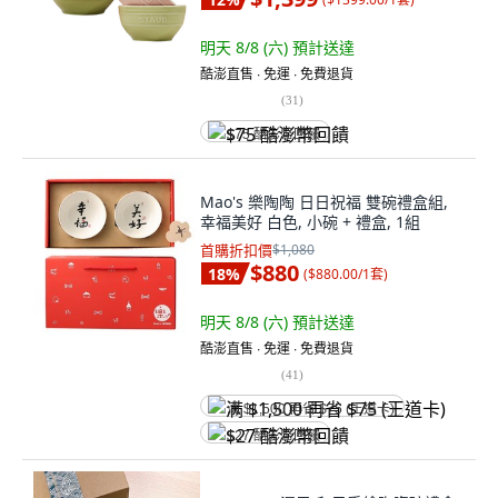
明天 8/8 (六)
預計送達
酷澎直售 ∙ 免運 ∙ 免費退貨
(
31
)
$75 酷澎幣回饋
Mao's 樂陶陶 日日祝福 雙碗禮盒組,
幸福美好 白色, 小碗 + 禮盒, 1組
首購折扣價
$1,080
$880
18
%
(
$880.00/1套
)
明天 8/8 (六)
預計送達
酷澎直售 ∙ 免運 ∙ 免費退貨
(
41
)
满 $1,500 再省 $75 (王道卡)
$27 酷澎幣回饋