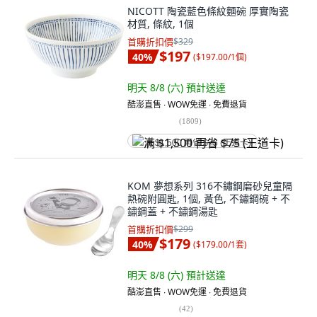
NICOTT 陶瓷藍色條紋麵碗 厚實陶瓷
材質, 條紋, 1個
首購折扣價
$329
$197
40
%
(
$197.00/1個
)
明天 8/8 (六)
預計送達
酷澎直售 ∙ WOW免運 ∙ 免費退貨
(
1809
)
满 $1,500 再省 $75 (王道卡)
KOM 夢想系列 316不鏽鋼磨砂兒童隔
熱碗附圓匙, 1個, 黃色, 不鏽鋼碗 + 不
鏽鋼蓋 + 不鏽鋼湯匙
首購折扣價
$299
$179
40
%
(
$179.00/1套
)
明天 8/8 (六)
預計送達
酷澎直售 ∙ WOW免運 ∙ 免費退貨
(
42
)