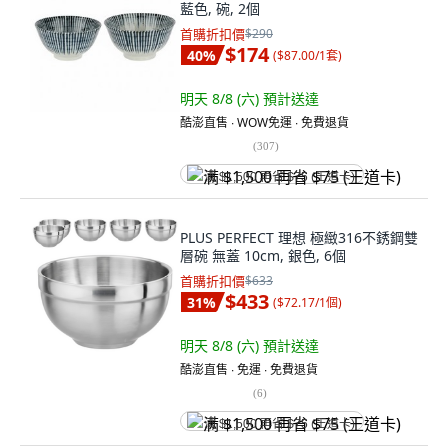
藍色, 碗, 2個
首購折扣價
$290
$174
40
%
(
$87.00/1套
)
明天 8/8 (六)
預計送達
酷澎直售 ∙ WOW免運 ∙ 免費退貨
(
307
)
满 $1,500 再省 $75 (王道卡)
PLUS PERFECT 理想 極緻316不銹鋼雙
層碗 無蓋 10cm, 銀色, 6個
首購折扣價
$633
$433
31
%
(
$72.17/1個
)
明天 8/8 (六)
預計送達
酷澎直售 ∙ 免運 ∙ 免費退貨
(
6
)
满 $1,500 再省 $75 (王道卡)