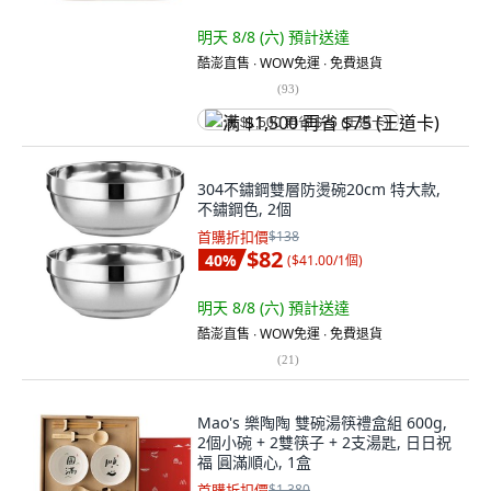
明天 8/8 (六)
預計送達
酷澎直售 ∙ WOW免運 ∙ 免費退貨
(
93
)
满 $1,500 再省 $75 (王道卡)
304不鏽鋼雙層防燙碗20cm 特大款,
不鏽鋼色, 2個
首購折扣價
$138
$82
40
%
(
$41.00/1個
)
明天 8/8 (六)
預計送達
酷澎直售 ∙ WOW免運 ∙ 免費退貨
(
21
)
Mao's 樂陶陶 雙碗湯筷禮盒組 600g,
2個小碗 + 2雙筷子 + 2支湯匙, 日日祝
福 圓滿順心, 1盒
首購折扣價
$1,380