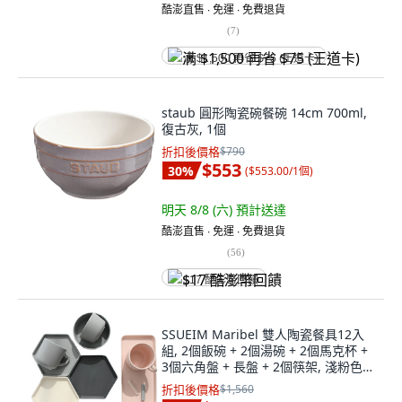
酷澎直售 ∙ 免運 ∙ 免費退貨
(
7
)
满 $1,500 再省 $75 (王道卡)
staub 圓形陶瓷碗餐碗 14cm 700ml,
復古灰, 1個
折扣後價格
$790
$553
30
%
(
$553.00/1個
)
明天 8/8 (六)
預計送達
酷澎直售 ∙ 免運 ∙ 免費退貨
(
56
)
$17 酷澎幣回饋
SSUEIM Maribel 雙人陶瓷餐具12入
組, 2個飯碗 + 2個湯碗 + 2個馬克杯 +
3個六角盤 + 長盤 + 2個筷架, 淺粉色 +
藍灰色, 1組
折扣後價格
$1,560