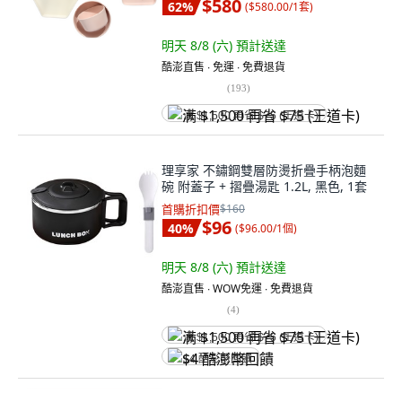
$580
62
%
(
$580.00/1套
)
明天 8/8 (六)
預計送達
酷澎直售 ∙ 免運 ∙ 免費退貨
(
193
)
满 $1,500 再省 $75 (王道卡)
理享家 不鏽鋼雙層防燙折疊手柄泡麵
碗 附蓋子 + 摺疊湯匙 1.2L, 黑色, 1套
首購折扣價
$160
$96
40
%
(
$96.00/1個
)
明天 8/8 (六)
預計送達
酷澎直售 ∙ WOW免運 ∙ 免費退貨
(
4
)
满 $1,500 再省 $75 (王道卡)
$4 酷澎幣回饋