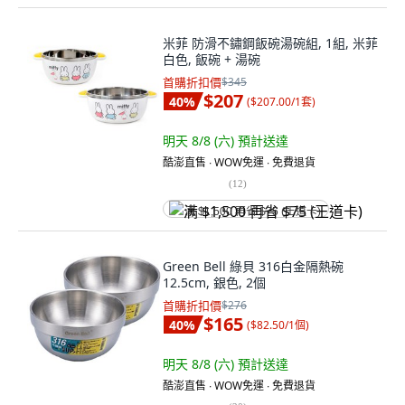
米菲 防滑不鏽鋼飯碗湯碗組, 1組, 米菲
白色, 飯碗 + 湯碗
首購折扣價
$345
$207
40
%
(
$207.00/1套
)
明天 8/8 (六)
預計送達
酷澎直售 ∙ WOW免運 ∙ 免費退貨
(
12
)
满 $1,500 再省 $75 (王道卡)
Green Bell 綠貝 316白金隔熱碗
12.5cm, 銀色, 2個
首購折扣價
$276
$165
40
%
(
$82.50/1個
)
明天 8/8 (六)
預計送達
酷澎直售 ∙ WOW免運 ∙ 免費退貨