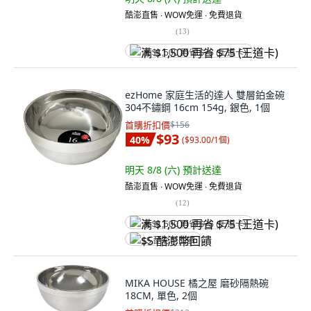
酷澎直售 ∙ WOW免運 ∙ 免費退貨
(
13
)
满 $1,500 再省 $75 (王道卡)
ezHome 家庭生活的達人 雙層鉑金碗
304不鏽鋼 16cm 154g, 銀色, 1個
首購折扣價
$156
$93
40
%
(
$93.00/1個
)
明天 8/8 (六)
預計送達
酷澎直售 ∙ WOW免運 ∙ 免費退貨
(
12
)
满 $1,500 再省 $75 (王道卡)
$5 酷澎幣回饋
MIKA HOUSE 橘之屋 磨砂隔熱碗
18CM, 單色, 2個