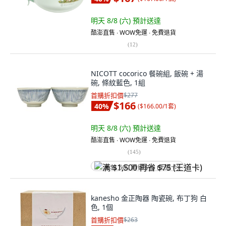
明天 8/8 (六)
預計送達
酷澎直售 ∙ WOW免運 ∙ 免費退貨
(
12
)
NICOTT cocorico 餐碗組, 飯碗 + 湯
碗, 條紋藍色, 1組
首購折扣價
$277
$166
40
%
(
$166.00/1套
)
明天 8/8 (六)
預計送達
酷澎直售 ∙ WOW免運 ∙ 免費退貨
(
145
)
满 $1,500 再省 $75 (王道卡)
kanesho 金正陶器 陶瓷碗, 布丁狗 白
色, 1個
首購折扣價
$263