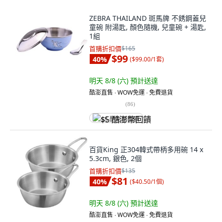
ZEBRA THAILAND 斑馬牌 不銹鋼蓋兒
童碗 附湯匙, 顏色隨機, 兒童碗 + 湯匙,
1組
首購折扣價
$165
$99
40
%
(
$99.00/1套
)
明天 8/8 (六)
預計送達
酷澎直售 ∙ WOW免運 ∙ 免費退貨
(
86
)
$5 酷澎幣回饋
百貨King 正304韓式帶柄多用碗 14 x
5.3cm, 銀色, 2個
首購折扣價
$135
$81
40
%
(
$40.50/1個
)
明天 8/8 (六)
預計送達
酷澎直售 ∙ WOW免運 ∙ 免費退貨