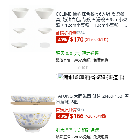
CCLIME 簡約綜合餐具6入組 陶瓷餐
具, 奶油白色, 飯碗 + 湯碗 + 9cm小菜
盤 + 12cm小菜盤 + 13cm小菜盤 + 匙
筷架, 1套
首購折扣價
$284
$170
40
%
(
$170.00/1套
)
明天 8/8 (六)
預計送達
酷澎直售 ∙ WOW免運 ∙ 免費退貨
(
4194
)
满 $1,500 再省 $75 (王道卡)
TATUNG 大同磁器 飯碗 ZN89-153, 春
戀繡球, 8個
首購折扣價
$278
$166
40
%
(
$20.75/1個
)
明天 8/8 (六)
預計送達
酷澎直售 ∙ WOW免運 ∙ 免費退貨