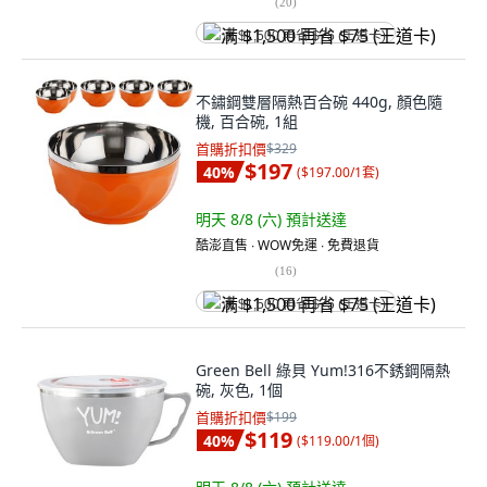
(
20
)
满 $1,500 再省 $75 (王道卡)
不鏽鋼雙層隔熱百合碗 440g, 顏色隨
機, 百合碗, 1組
首購折扣價
$329
$197
40
%
(
$197.00/1套
)
明天 8/8 (六)
預計送達
酷澎直售 ∙ WOW免運 ∙ 免費退貨
(
16
)
满 $1,500 再省 $75 (王道卡)
Green Bell 綠貝 Yum!316不銹鋼隔熱
碗, 灰色, 1個
首購折扣價
$199
$119
40
%
(
$119.00/1個
)