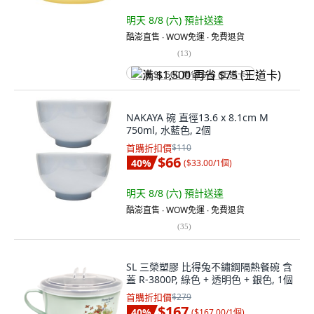
明天 8/8 (六)
預計送達
酷澎直售 ∙ WOW免運 ∙ 免費退貨
(
13
)
满 $1,500 再省 $75 (王道卡)
NAKAYA 碗 直徑13.6 x 8.1cm M
750ml, 水藍色, 2個
首購折扣價
$110
$66
40
%
(
$33.00/1個
)
明天 8/8 (六)
預計送達
酷澎直售 ∙ WOW免運 ∙ 免費退貨
(
35
)
SL 三榮塑膠 比得兔不鏽鋼隔熱餐碗 含
蓋 R-3800P, 綠色 + 透明色 + 銀色, 1個
首購折扣價
$279
$167
40
%
(
$167.00/1個
)