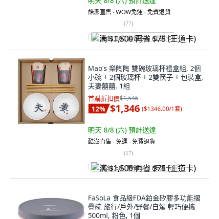
明天 8/8 (六)
預計送達
酷澎直售 ∙ WOW免運 ∙ 免費退貨
(
77
)
满 $1,500 再省 $75 (王道卡)
Mao's 樂陶陶 雙碗玻璃杯禮盒組, 2個
小碗 + 2個玻璃杯 + 2雙筷子 + 包裝盒,
夫妻囍囍, 1組
首購折扣價
$1,546
$1,346
12
%
(
$1346.00/1套
)
明天 8/8 (六)
預計送達
酷澎直售 ∙ 免運 ∙ 免費退貨
(
17
)
满 $1,500 再省 $75 (王道卡)
FaSoLa 食品級FDA鉑金矽膠多功能摺
疊碗 旅行/戶外/野餐/自駕 輕巧便攜
500ml, 粉色, 1個