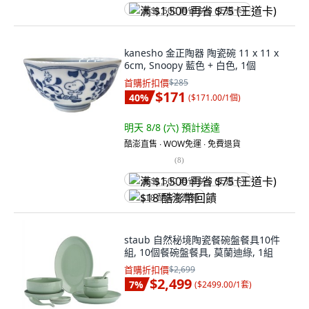
满 $1,500 再省 $75 (王道卡)
kanesho 金正陶器 陶瓷碗 11 x 11 x
6cm, Snoopy 藍色 + 白色, 1個
首購折扣價
$285
$171
40
%
(
$171.00/1個
)
明天 8/8 (六)
預計送達
酷澎直售 ∙ WOW免運 ∙ 免費退貨
(
8
)
满 $1,500 再省 $75 (王道卡)
$18 酷澎幣回饋
staub 自然秘境陶瓷餐碗盤餐具10件
組, 10個餐碗盤餐具, 莫蘭迪綠, 1組
首購折扣價
$2,699
$2,499
7
%
(
$2499.00/1套
)