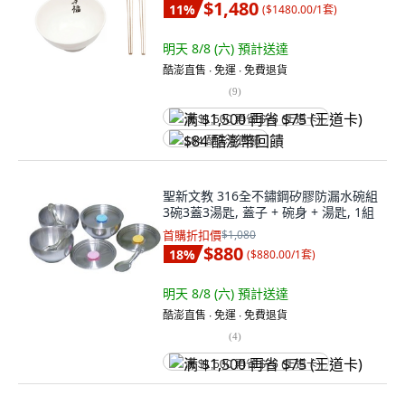
$1,480
11
%
(
$1480.00/1套
)
明天 8/8 (六)
預計送達
酷澎直售 ∙ 免運 ∙ 免費退貨
(
9
)
满 $1,500 再省 $75 (王道卡)
$84 酷澎幣回饋
聖新文教 316全不鏽鋼矽膠防漏水碗組
3碗3蓋3湯匙, 蓋子 + 碗身 + 湯匙, 1組
首購折扣價
$1,080
$880
18
%
(
$880.00/1套
)
明天 8/8 (六)
預計送達
酷澎直售 ∙ 免運 ∙ 免費退貨
(
4
)
满 $1,500 再省 $75 (王道卡)