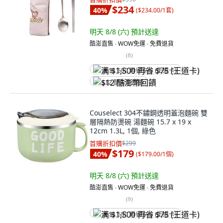
$234
40
%
(
$234.00/1套
)
明天 8/8 (六)
預計送達
酷澎直售 ∙ WOW免運 ∙ 免費退貨
(
8
)
满 $1,500 再省 $75 (王道卡)
$12 酷澎幣回饋
Couselect 304不鏽鋼透明蓋泡麵碗 雙
層隔熱防燙碗 湯麵碗 15.7 x 19 x
12cm 1.3L, 1個, 綠色
首購折扣價
$299
$179
40
%
(
$179.00/1個
)
明天 8/8 (六)
預計送達
酷澎直售 ∙ WOW免運 ∙ 免費退貨
(
9
)
满 $1,500 再省 $75 (王道卡)