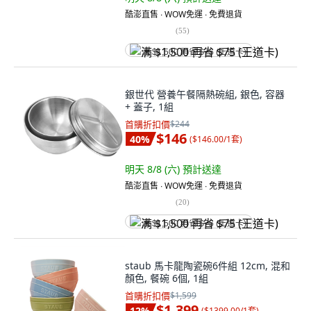
酷澎直售 ∙ WOW免運 ∙ 免費退貨
(
55
)
满 $1,500 再省 $75 (王道卡)
銀世代 營養午餐隔熱碗組, 銀色, 容器
+ 蓋子, 1組
首購折扣價
$244
$146
40
%
(
$146.00/1套
)
明天 8/8 (六)
預計送達
酷澎直售 ∙ WOW免運 ∙ 免費退貨
(
20
)
满 $1,500 再省 $75 (王道卡)
staub 馬卡龍陶瓷碗6件組 12cm, 混和
顏色, 餐碗 6個, 1組
首購折扣價
$1,599
$1,399
12
%
(
$1399.00/1套
)