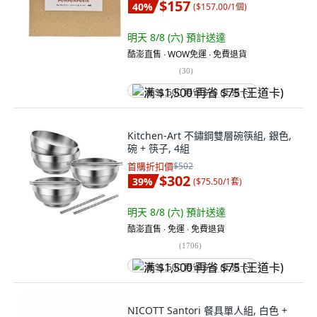
$157
40
%
(
$157.00/1個
)
明天 8/8 (六)
預計送達
酷澎直售 ∙ WOW免運 ∙ 免費退貨
(
30
)
满 $1,500 再省 $75 (王道卡)
Kitchen-Art 不鏽鋼雙層碗筷組, 銀色,
碗 + 筷子, 4組
首購折扣價
$502
$302
39
%
(
$75.50/1套
)
明天 8/8 (六)
預計送達
酷澎直售 ∙ 免運 ∙ 免費退貨
(
1706
)
满 $1,500 再省 $75 (王道卡)
NICOTT Santori 餐具單人組, 白色 +