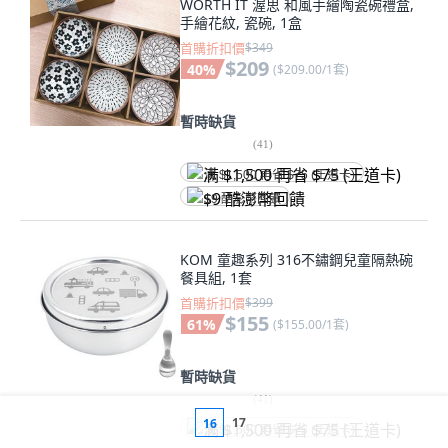
WORTH IT 渥思 和風手繪陶瓷碗禮盒,
手繪花紋, 瓷碗, 1盒
首購折扣價
$349
$209
40
%
(
$209.00/1套
)
暫時缺貨
(
41
)
满 $1,500 再省 $75 (王道卡)
$9 酷澎幣回饋
KOM 童趣系列 316不鏽鋼兒童隔熱碗
餐具組, 1套
首購折扣價
$399
$155
61
%
(
$155.00/1套
)
暫時缺貨
(
41
)
17
16
满 $1,500 再省 $75 (王道卡)