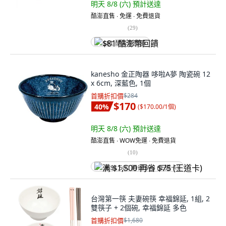
明天 8/8 (六)
預計送達
酷澎直售 ∙ 免運 ∙ 免費退貨
(
29
)
$81 酷澎幣回饋
kanesho 金正陶器 哆啦A夢 陶瓷碗 12
x 6cm, 深藍色, 1個
首購折扣價
$284
$170
40
%
(
$170.00/1個
)
明天 8/8 (六)
預計送達
酷澎直售 ∙ WOW免運 ∙ 免費退貨
(
10
)
满 $1,500 再省 $75 (王道卡)
台灣第一筷 夫妻碗筷 幸福錦延, 1組, 2
雙筷子 + 2個碗, 幸福錦延 多色
首購折扣價
$1,680