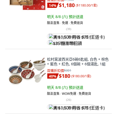
$1,180
14
%
(
$1180.00/1套
)
明天 8/8 (六)
預計送達
酷澎直售 ∙ 免運 ∙ 免費退貨
(
39
)
满 $1,500 再省 $75 (王道卡)
$35 酷澎幣回饋
松村窯波西米亞6碗6匙組, 白色 + 棕色
+ 藍色 + 紅色, 6個碗 + 6個湯匙, 1組
首購折扣價
$301
$180
40
%
(
$180.00/1套
)
明天 8/8 (六)
預計送達
酷澎直售 ∙ WOW免運 ∙ 免費退貨
(
26
)
满 $1,500 再省 $75 (王道卡)