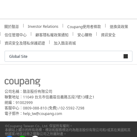
Investor Relations
關於酷澎
Coupang使用者條款
退換貨政策
信任管理中心
顧客隱私權政策通知
安心購物
資訊安全
資訊安全及隱私保護認證
加入酷澎商城
Global Site
公司名稱：酷澎股份有限公司
聯繫地址：11049 台北市信義區信義路五段7號13樓之1
統編：91002999
客服中心：0809-088-810 (免費) / 02-5592-7298
電子郵件：help_tw@coupang.com
©Coupang Taiwan Co., Ltd. 保留所有權利。
本網站上顯示的所有商標、標誌和服務標誌均為酷澎股份有限公司和/或其在美國和其
他國家/地區註冊之關聯公司之所屬財產。