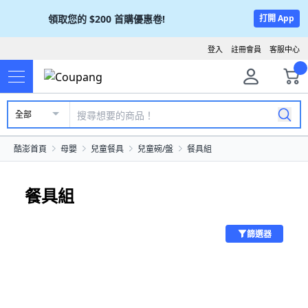
領取您的
$200
首購優惠卷!
打開 App
登入
註冊會員
客服中心
全部
酷澎首頁
母嬰
兒童餐具
兒童碗/盤
餐具組
餐具組
篩選器