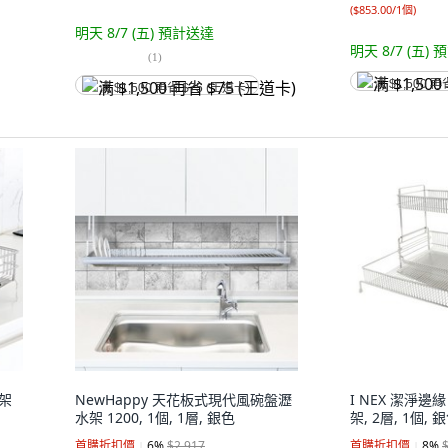
(
$853.00/1個
)
明天 8/7 (五)
預計送達
明天 8/7 (五)
預
(
1
)
满 $1,500 再
满 $1,500 再省 $75 (王道卡)
水架
NewHappy 天花板式現代風碗盤瀝
I NEX 潔淨邊
水架 1200, 1個, 1層, 銀色
架, 2層, 1個, 
首購折扣價
6
%
$2,917
首購折扣價
8
%