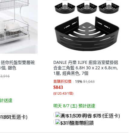
ica 迷你托盤型雙層碗
DANLE 丹樂 ILIFE 廚房浴室壁掛鋁
1個, 銀色
合金三角籃 6.8H 30 x 22 x 6.8cm,
1層, 經典黑色, 7個
$3,916
首購折扣價
19
%
$1,043
$843
(
$120.43/1個
)
計送達
明天 8/7 (五)
預計送達
满 $1,500 再省 $75 (王道卡)
6 (王道卡)
$31 酷澎幣回饋