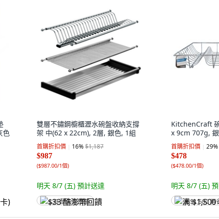
墊
雙層不鏽鋼櫥櫃瀝水碗盤收納支撐
KitchenCraft
 灰色
架 中(62 x 22cm), 2層, 銀色, 1組
x 9cm 707g, 銀
首購折扣價
16
%
$1,187
首購折扣價
29
%
$987
$478
(
$987.00/1個
)
(
$478.00/1個
)
明天 8/7 (五)
預計送達
明天 8/7 (五)
預
$33 酷澎幣回饋
满 $1,500 再