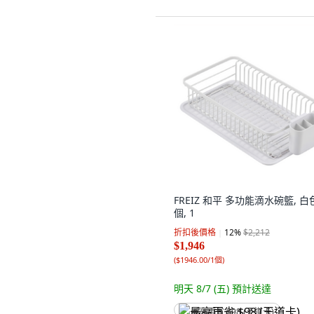
FREIZ 和平 多功能滴水碗籃, 白色
個, 1
折扣後價格
12
%
$2,212
$1,946
(
$1946.00/1個
)
明天 8/7 (五)
預計送達
最高再省 $98 (王道卡)