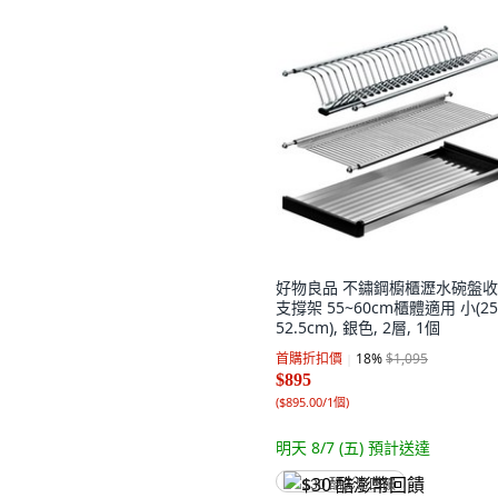
好物良品 不鏽鋼櫥櫃瀝水碗盤
支撐架 55~60cm櫃體適用 小(25
52.5cm), 銀色, 2層, 1個
首購折扣價
18
%
$1,095
$895
(
$895.00/1個
)
明天 8/7 (五)
預計送達
$30 酷澎幣回饋