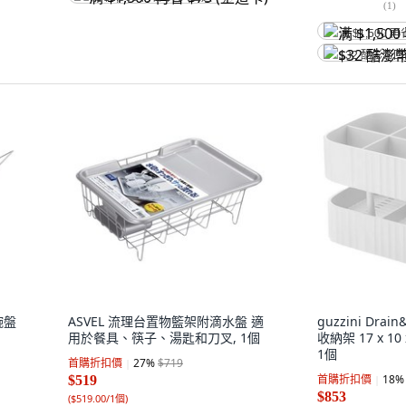
(
1
)
满 $1,500 再
$32 酷澎幣
碗盤
ASVEL 流理台置物籃架附滴水盤 適
guzzini Dra
用於餐具、筷子、湯匙和刀叉, 1個
收納架 17 x 10 
1個
首購折扣價
27
%
$719
首購折扣價
18
%
$519
$853
(
$519.00/1個
)