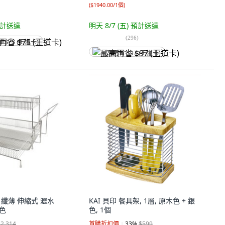
(
$1940.00/1個
)
計送達
明天 8/7 (五)
預計送達
(
296
)
省 $75 (王道卡)
最高再省 $97 (王道卡)
緣 纖薄 伸縮式 瀝水
KAI 貝印 餐具架, 1層, 原木色 + 銀
銀色
色, 1個
$2,314
首購折扣價
33
%
$599