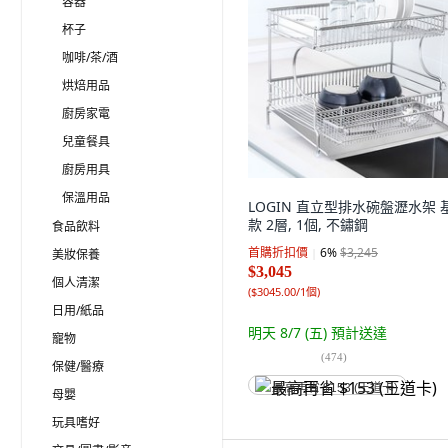
容器
杯子
咖啡/茶/酒
烘焙用品
廚房家電
兒童餐具
廚房用具
保溫用品
LOGIN 直立型排水碗盤瀝水架 
款 2層, 1個, 不鏽鋼
食品飲料
首購折扣價
6
%
$3,245
美妝保養
$3,045
個人清潔
(
$3045.00/1個
)
日用/紙品
明天 8/7 (五)
預計送達
寵物
(
474
)
保健/醫療
最高再省 $153 (王道卡)
母嬰
玩具嗜好