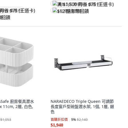
满 $1,500 再省 $75 (王道卡)
省 $75 (王道卡)
$12 酷澎幣回饋
回饋
in&Safe 廚房餐具瀝水
NARAEDECO Triple Queen 可調節
x 11cm, 2層, 白色,
長度窗戶型碗盤瀝水架, 1個, 1層, 銀
色
$1,053
首購折扣價
9
%
$2,140
$1,940