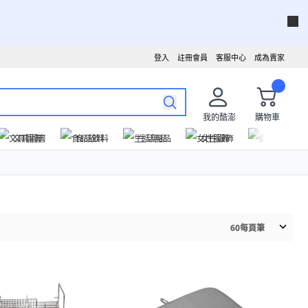
登入
註冊會員
客服中心
成為賣家
我的酷澎
購物車
文具圖書
食品飲料
生活用品
女性服飾
運動戶外
60
每頁筆