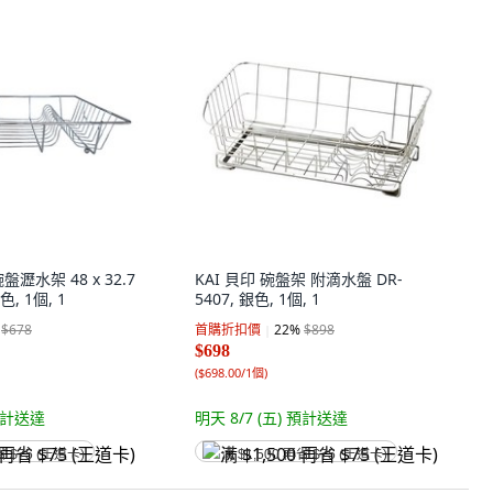
 碗盤瀝水架 48 x 32.7
KAI 貝印 碗盤架 附滴水盤 DR-
色, 1個, 1
5407, 銀色, 1個, 1
$678
首購折扣價
22
%
$898
$698
(
$698.00/1個
)
計送達
明天 8/7 (五)
預計送達
省 $75 (王道卡)
满 $1,500 再省 $75 (王道卡)