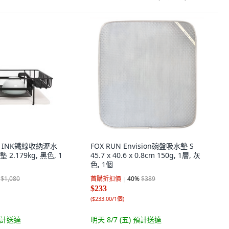
居 INK鐵線收納瀝水
FOX RUN Envision碗盤吸水墊 S
.179kg, 黑色, 1
45.7 x 40.6 x 0.8cm 150g, 1層, 灰
色, 1個
$1,080
首購折扣價
40
%
$389
$233
(
$233.00/1個
)
計送達
明天 8/7 (五)
預計送達