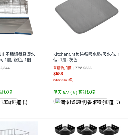
 吉川 不鏽鋼餐具瀝水
KitchenCraft 碗盤吸水墊/吸水布, 1
, 1層, 銀色, 1個
個, 1層, 灰色
$2,844
首購折扣價
22
%
$888
$688
(
$688.00/1個
)
計送達
明天 8/7 (五)
預計送達
3 (王道卡)
满 $1,500 再省 $75 (王道卡)