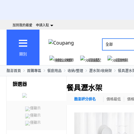
加到我的最愛
申請入駐
全部
類別
爸氣父親節
火箭速配
火箭跨境
酷澎首頁
首購專區
餐廚用品
收納/整理
瀝水架/收納架
餐具瀝水
篩選器
餐具瀝水架
酷澎評分排名
價格最低
價
僅顯示
僅顯示
僅顯示