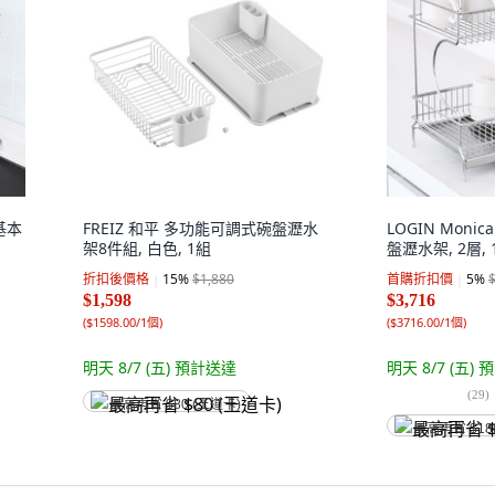
基本
FREIZ 和平 多功能可調式碗盤瀝水
LOGIN Mon
架8件組, 白色, 1組
盤瀝水架, 2層, 
折扣後價格
15
%
$1,880
首購折扣價
5
%
$1,598
$3,716
(
$1598.00/1個
)
(
$3716.00/1個
)
明天 8/7 (五)
預計送達
明天 8/7 (五)
預
(
29
)
最高再省 $80 (王道卡)
最高再省 $18