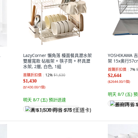
,
LazyCorner 懶角落 檯面餐具瀝水架
YOSHIKAWA
雙層寬款 砧板架 + 筷子筒 + 杯具瀝
架 15x奥行57cm
水架, 2層, 白色, 1組
首購折扣價
7
%
首購折扣價
12
%
$1,630
$2,644
$1,430
(
$2644.00/1個
)
(
$1430.00/1個
)
明天 8/7 (五)
預
明天 8/7 (五)
預計送達
最高再省 $13
满 $1,500 再省 $75 (王道卡)