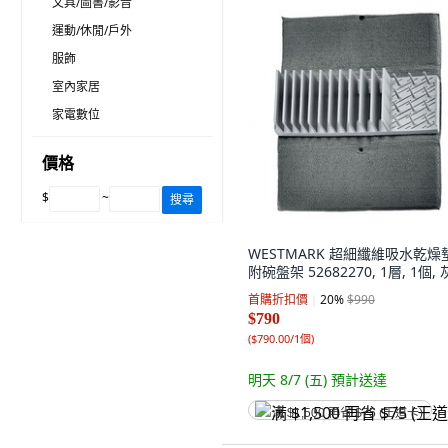
文具/圖書/影音
運動/休閒/戶外
服飾
室內家居
家電數位
價格
$
~
搜尋
WESTMARK 超細纖維吸水乾燥
附碗盤架 52682270, 1層, 1個,
首購折扣價
20
%
$990
$790
(
$790.00/1個
)
明天 8/7 (五)
預計送達
满 $1,500 再省 $75 (王道卡)