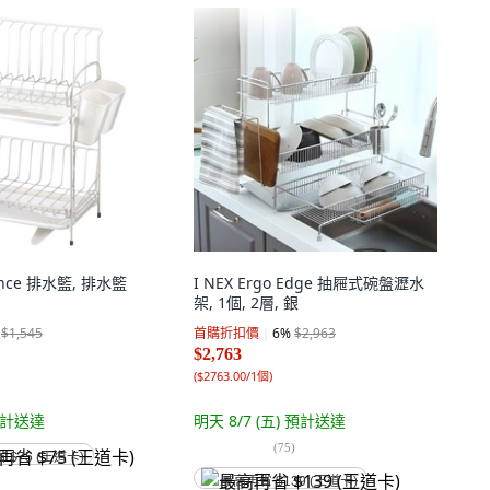
lance 排水籃, 排水籃
I NEX Ergo Edge 抽屜式碗盤瀝水
架, 1個, 2層, 銀
$1,545
首購折扣價
6
%
$2,963
$2,763
(
$2763.00/1個
)
計送達
明天 8/7 (五)
預計送達
(
75
)
省 $75 (王道卡)
最高再省 $139 (王道卡)