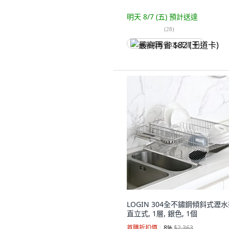
明天 8/7 (五)
預計送達
(
28
)
最高再省 $82 (王道卡)
LOGIN 304全不鏽鋼傾斜式瀝
直立式, 1層, 銀色, 1個
首購折扣價
8
%
$2,363