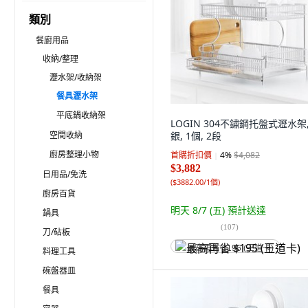
類別
餐廚用品
收納/整理
瀝水架/收納架
餐具瀝水架
平底鍋收納架
LOGIN 304不鏽鋼托盤式瀝水架
空間收納
銀, 1個, 2段
廚房整理小物
首購折扣價
4
%
$4,082
$3,882
日用品/免洗
(
$3882.00/1個
)
廚房百貨
明天 8/7 (五)
預計送達
鍋具
(
107
)
刀/砧板
最高再省 $195 (王道卡)
料理工具
碗盤器皿
餐具