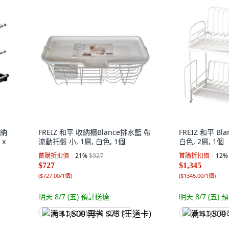
收納
FREIZ 和平 收納櫃Blance排水籃 帶
FREIZ 和平 B
 x
流動托盤 小, 1層, 白色, 1個
白色, 2層, 1個
首購折扣價
21
%
$927
首購折扣價
12
%
$727
$1,345
(
$727.00/1個
)
(
$1345.00/1個
)
明天 8/7 (五)
預計送達
明天 8/7 (五)
預
满 $1,500 再省 $75 (王道卡)
满 $1,500 再