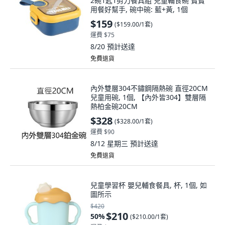
2碗1匙1剪刀餐具組 兒童輔食碗 寶寶
用餐好幫手, 碗中碗: 藍+黃, 1個
$159
(
$159.00/1套
)
運費 $75
8/20
預計送達
免費退貨
內外雙層304不鏽鋼隔熱碗 直徑20CM
兒童用碗, 1個, 【內外皆304】雙層隔
熱柏金碗20CM
$328
(
$328.00/1套
)
運費 $90
8/12 星期三
預計送達
免費退貨
兒童學習杯 嬰兒輔食餐具, 杯, 1個, 如
圖所示
$420
$210
50
%
(
$210.00/1套
)