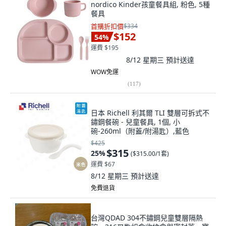
nordico Kinder孩童餐具組, 粉色, 5種
餐具
首購折扣價
$334
$152
54
%
運費 $195
8/12 星期三
預計送達
WOW免運
(
117
)
日本 Richell 利其爾 TLI 雙層可拆式不
鏽鋼餐碗 - 兒童餐具, 1個, 小
碗-260ml（附蓋/附湯匙）,藍色
$425
$315
25
%
(
$315.00/1套
)
運費 $67
8/12 星期三
預計送達
免費退貨
台灣QDAD 304不鏽鋼兒童雙層隔熱