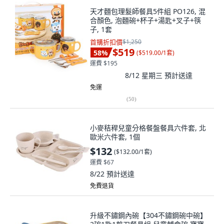
天才麵包理髮師餐具5件組 PO126, 混
合顏色, 泡麵碗+杯子+湯匙+叉子+筷
子, 1套
首購折扣價
$1,250
$519
58
%
(
$519.00/1套
)
運費 $195
8/12 星期三
預計送達
免運
(
50
)
小麥秸稈兒童分格餐盤餐具六件套, 北
歐米六件套, 1個
$132
(
$132.00/1套
)
運費 $67
8/22
預計送達
免費退貨
升級不鏽鋼內碗【304不鏽鋼碗中碗】