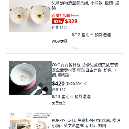
兒童動物造型餐具組, 小熊款, 飯碗+湯
碗
首購折扣價
$707
$328
53
%
運費 $195
8/12 星期三
預計送達
WOW免運
(
22
)
OXO寶寶餐具組 防滑兒童碗叉匙套裝
安全無毒材質 輔助自主進食, 粉色, 1
個, 吸盤碗
$420
(
$420.00/1套
)
運費 $67
8/13 星期四
預計送達
免費退貨
PUPPY-FU-FU 兒童掛杯吹氣風扇, 吹涼
小貓 - 英文彩盒90g, 1個, 如圖