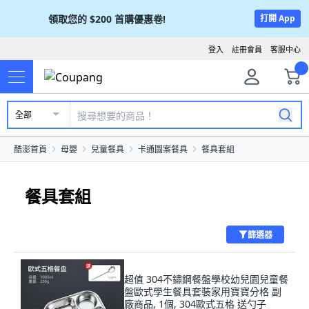
領取您的
$200
首購優惠卷!
打開 App
登入
註冊會員
客服中心
全部
酷澎首頁
母嬰
兒童餐具
卡通圖案餐具
餐具套組
餐具套組
篩選器
超值 304不鏽鋼餐盤學校幼兒園兒童餐
盤歐式學生餐具套裝家用寶寶分格 副
廠商品, 1個, 304歐式五格 送勺子