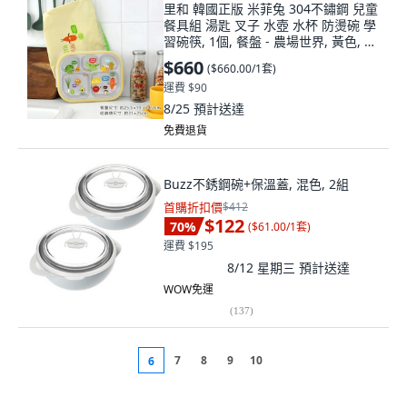
里和 韓國正版 米菲兔 304不鏽鋼 兒童
餐具組 湯匙 叉子 水壺 水杯 防燙碗 學
習碗筷, 1個, 餐盤 - 農場世界, 黃色, 餐
盤
$660
(
$660.00/1套
)
運費 $90
8/25
預計送達
免費退貨
Buzz不銹鋼碗+保溫蓋, 混色, 2組
首購折扣價
$412
$122
70
%
(
$61.00/1套
)
運費 $195
8/12 星期三
預計送達
WOW免運
(
137
)
7
8
9
10
6