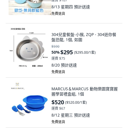
運費 $107
8/13 星期四
預計送達
免費退貨
304兒童餐盤-小猴, ZQP - 304迷你餐
盤恐龍, 1個, 如圖
$590
$295
50
%
(
$295.00/1套
)
運費 $75
8/20
預計送達
免費退貨
MARCUS＆MARCUS 動物樂園寶寶握
握學習禮盒組, 1個
$520
(
$520.00/1套
)
運費 $67
8/12 星期三
預計送達
免費退貨