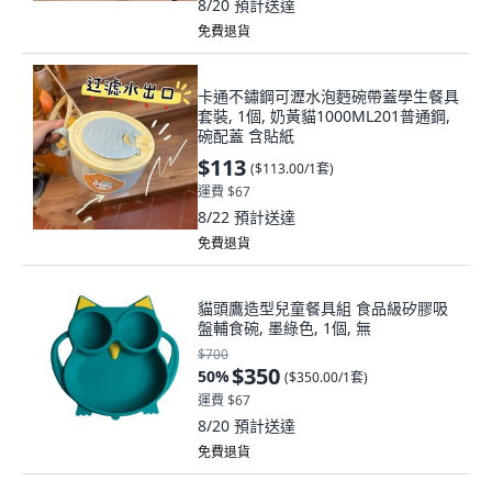
8/20
預計送達
免費退貨
卡通不鏽鋼可瀝水泡麪碗帶蓋學生餐具
套裝, 1個, 奶黃貓1000ML201普通鋼,
碗配蓋 含貼紙
$113
(
$113.00/1套
)
運費 $67
8/22
預計送達
免費退貨
貓頭鷹造型兒童餐具組 食品級矽膠吸
盤輔食碗, 墨綠色, 1個, 無
$700
$350
50
%
(
$350.00/1套
)
運費 $67
8/20
預計送達
免費退貨