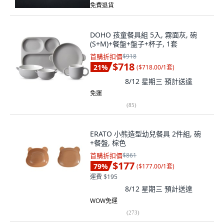
免費退貨
DOHO 孩童餐具組 5入, 霧面灰, 碗
(S+M)+餐盤+盤子+杯子, 1套
首購折扣價
$918
$718
21
%
(
$718.00/1套
)
8/12 星期三
預計送達
免運
(
85
)
ERATO 小熊造型幼兒餐具 2件組, 碗
+餐盤, 棕色
首購折扣價
$861
$177
79
%
(
$177.00/1套
)
運費 $195
8/12 星期三
預計送達
WOW免運
(
273
)