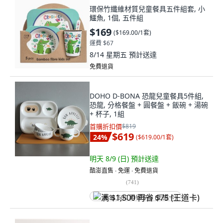
環保竹纖維材質兒童餐具五件組套, 小
鱷魚, 1個, 五件組
$169
(
$169.00/1套
)
運費 $67
8/14 星期五
預計送達
免費退貨
DOHO D-BONA 恐龍兒童餐具5件組,
恐龍, 分格餐盤 + 圓餐盤 + 飯碗 + 湯碗
+ 杯子, 1組
首購折扣價
$819
$619
24
%
(
$619.00/1套
)
明天 8/9 (日)
預計送達
酷澎直售 ∙ 免運 ∙ 免費退貨
(
741
)
满 $1,500 再省 $75 (王道卡)