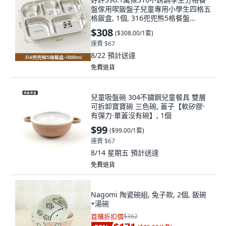
盤傢用喫飯盤子兒童專用小學生四格五
格飯盒, 1個, 316兜兜熊5格餐盤
1000ml, N/A, 5格餐盤, 兜兜熊
$308
(
$308.00/1套
)
運費 $67
8/22
預計送達
免費退貨
兒童吸盤碗 304不鏽鋼兒童餐具 雙層
可拆卸寶寶碗 三色碗, 蓋子【軟矽膠·
有彈力·單蓋沒有碗】, 1個
$99
(
$99.00/1套
)
運費 $67
8/14 星期五
預計送達
免費退貨
Nagomi 陶瓷碗組, 兔子款, 2個, 飯碗
+湯碗
首購折扣價
$362