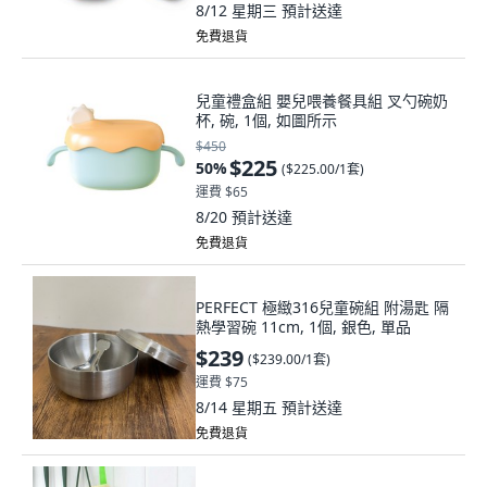
8/12 星期三
預計送達
免費退貨
兒童禮盒組 嬰兒喂養餐具組 叉勺碗奶
杯, 碗, 1個, 如圖所示
$450
$225
50
%
(
$225.00/1套
)
運費 $65
8/20
預計送達
免費退貨
PERFECT 極緻316兒童碗組 附湯匙 隔
熱學習碗 11cm, 1個, 銀色, 單品
$239
(
$239.00/1套
)
運費 $75
8/14 星期五
預計送達
免費退貨