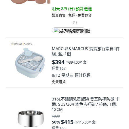
明天 8/9 (日)
預計送達
酷澎直售 ∙ 免運 ∙ 免費退貨
(
1
)
$27 酷澎幣回饋
MARCUS&MARCUS 寶寶旅行餵食4件
組, 藍, 1個
$394
(
$394.00/1套
)
運費 $67
8/12 星期三
預計送達
免費退貨
316L不鏽鋼兒童飯碗 雙耳防摔防燙 卡
通, SUS•304 本色吉祥碗 / 拉絲, 1個,
12CM
$830
$415
50
%
(
$415.00/1套
)
運費 $65