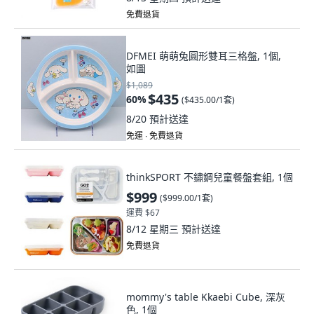
免費退貨
DFMEI 萌萌兔圓形雙耳三格盤, 1個,
如圖
$1,089
$435
60
%
(
$435.00/1套
)
8/20
預計送達
免運 ∙ 免費退貨
thinkSPORT 不鏽鋼兒童餐盤套組, 1個
$999
(
$999.00/1套
)
運費 $67
8/12 星期三
預計送達
免費退貨
mommy's table Kkaebi Cube, 深灰
色, 1個