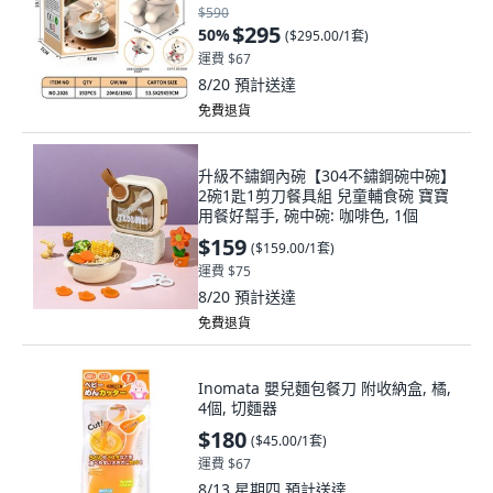
$590
$295
50
%
(
$295.00/1套
)
運費 $67
8/20
預計送達
免費退貨
升級不鏽鋼內碗【304不鏽鋼碗中碗】
2碗1匙1剪刀餐具組 兒童輔食碗 寶寶
用餐好幫手, 碗中碗: 咖啡色, 1個
$159
(
$159.00/1套
)
運費 $75
8/20
預計送達
免費退貨
Inomata 嬰兒麵包餐刀 附收納盒, 橘,
4個, 切麵器
$180
(
$45.00/1套
)
運費 $67
8/13 星期四
預計送達