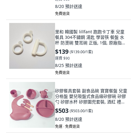
8/20
預計送達
免費退貨
里和 韓國製 lillfant 跑跑卡丁車 兒童
餐具 304不鏽鋼 湯匙 學習筷 餐盤 水
杯 防燙碗 雙耳碗 正版, 1個, 原廠指環
大白1 小白2
$139
(
$139.00/1套
)
運費 $90
8/25
預計送達
免費退貨
矽膠餐具套裝 副食品碗 寶寶餐盤 兒童
分格盤 嬰兒吸盤式食品級矽膠碗 矽膠
勺 矽膠水杯 矽膠圍兜套裝, 酒紅 禮盒
裝, 1個
$503
(
$503.00/1套
)
8/20
預計送達
免運 ∙ 免費退貨