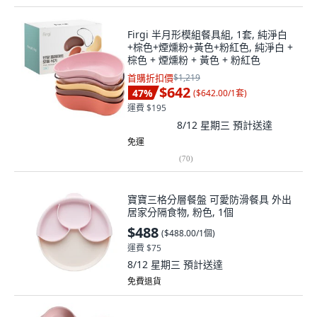
Firgi 半月形模組餐具組, 1套, 純淨白
+棕色+煙燻粉+黃色+粉紅色, 純淨白 +
棕色 + 煙燻粉 + 黃色 + 粉紅色
首購折扣價
$1,219
$642
47
%
(
$642.00/1套
)
運費 $195
8/12 星期三
預計送達
免運
(
70
)
寶寶三格分層餐盤 可愛防滑餐具 外出
居家分隔食物, 粉色, 1個
$488
(
$488.00/1個
)
運費 $75
8/12 星期三
預計送達
免費退貨