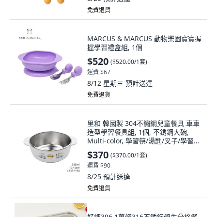
免費退貨
MARCUS & MARCUS 動物樂園寶寶握
握學習禮盒組, 1個
$520
(
$520.00/1套
)
運費 $67
8/12 星期三
預計送達
免費退貨
里和 韓國製 304不鏽鋼兒童餐具 車車
造型學習餐具組, 1個, 不銹鋼大碗,
Multi-color, 學習筷/湯匙/叉子/學習
杯/學習碗/餐盤/便當盒
$370
(
$370.00/1套
)
運費 $90
8/25
預計送達
免費退貨
好評396.1萬條316不銹鋼學生分格餐