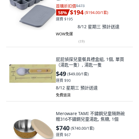
首購折扣價
$473
$194
58
%
(
$194.00/1套
)
運費 $195
8/12 星期三
預計送達
WOW免運
(
19
)
屁屁偵探兒童餐具禮盒組, 1個, 單買
（湯匙一隻）, 湯匙一隻
$49
(
$49.00/1套
)
運費 $90
8/12 星期三
預計送達
免費退貨
Meroware TAMI 不鏽鋼兒童隔熱碗
贈316不鏽鋼兒童湯匙, 焦糖, 1個
$740
(
$740.00/1套
)
運費 $67