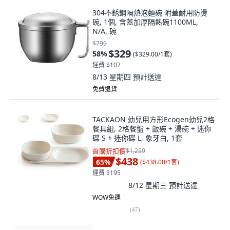
304不銹鋼隔熱泡麵碗 附蓋耐用防燙
碗, 1個, 含蓋加厚隔熱碗1100ML,
N/A, 碗
$799
$329
58
%
(
$329.00/1套
)
運費 $107
8/13 星期四
預計送達
免費退貨
TACKAON 幼兒用方形Ecogen幼兒2格
餐具組, 2格餐盤 + 飯碗 + 湯碗 + 迷你
碟 S + 迷你碟 L, 象牙白, 1套
首購折扣價
$1,259
$438
65
%
(
$438.00/1套
)
運費 $195
8/12 星期三
預計送達
WOW免運
(
47
)