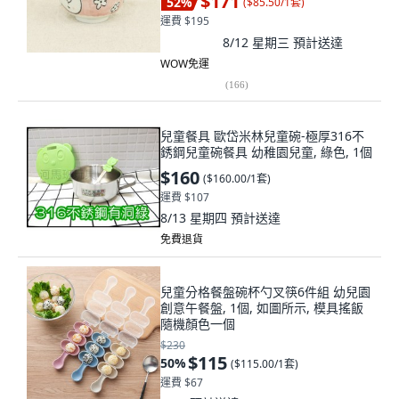
$171
52
%
(
$85.50/1套
)
運費 $195
8/12 星期三
預計送達
WOW免運
(
166
)
兒童餐具 歐岱米林兒童碗-極厚316不
銹鋼兒童碗餐具 幼稚園兒童, 綠色, 1個
$160
(
$160.00/1套
)
運費 $107
8/13 星期四
預計送達
免費退貨
兒童分格餐盤碗杯勺叉筷6件組 幼兒園
創意午餐盤, 1個, 如圖所示, 模具搖飯
隨機顏色一個
$230
$115
50
%
(
$115.00/1套
)
運費 $67