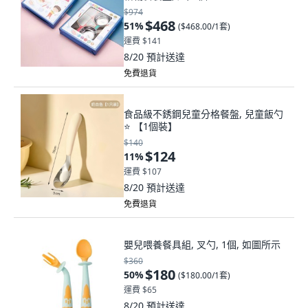
$974
$468
51
%
(
$468.00/1套
)
運費 $141
8/20
預計送達
免費退貨
食品級不銹鋼兒童分格餐盤, 兒童飯勺
⭐ 【1個裝】
$140
$124
11
%
運費 $107
8/20
預計送達
免費退貨
嬰兒喂養餐具組, 叉勺, 1個, 如圖所示
$360
$180
50
%
(
$180.00/1套
)
運費 $65
8/20
預計送達