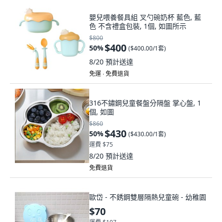
嬰兒喂養餐具組 叉勺碗奶杯 藍色, 藍
色 不含禮盒包裝, 1個, 如圖所示
$800
$400
50
%
(
$400.00/1套
)
8/20
預計送達
免運 ∙ 免費退貨
316不鏽鋼兒童餐盤分隔盤 掌心盤, 1
個, 如圖
$860
$430
50
%
(
$430.00/1套
)
運費 $75
8/20
預計送達
免費退貨
歐岱 - 不銹鋼雙層隔熱兒童碗 - 幼稚園
$70