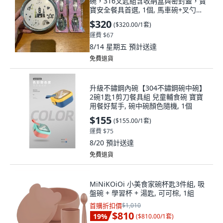
碗，316叉匙組含收納盒與密封蓋，寶
寶安全餐具首選, 1個, 馬車碗+叉勺組
合（叉勺圖案隨機）
$320
(
$320.00/1套
)
運費 $67
8/14 星期五
預計送達
免費退貨
升級不鏽鋼內碗【304不鏽鋼碗中碗】
2碗1匙1剪刀餐具組 兒童輔食碗 寶寶
用餐好幫手, 碗中碗顏色隨機, 1個
$155
(
$155.00/1套
)
運費 $75
8/20
預計送達
免費退貨
MiNiKOiOi 小美食家碗杯匙3件組, 吸
盤碗 + 學習杯 + 湯匙, 可可棕, 1組
首購折扣價
$1,010
$810
19
%
(
$810.00/1套
)