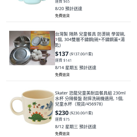
運費 $65
8/20
預計送達
免費退貨
台灣製 隔熱 兒童餐具 防燙碗 學習碗,
1個, 304雙層不鏽鋼(碗+不鏽鋼蓋+湯
匙)
$137
(
$137.00/1套
)
運費 $141
8/14 星期五
預計送達
免費退貨
Skater 恐龍兒童美耐皿餐具組 230ml
水杯 分隔餐盤 耐摔洗碗機適用, 1個,
兒童水杯（現貨/456978）
$230
(
$230.00/1套
)
運費 $75
8/12 星期三
預計送達
免費退貨