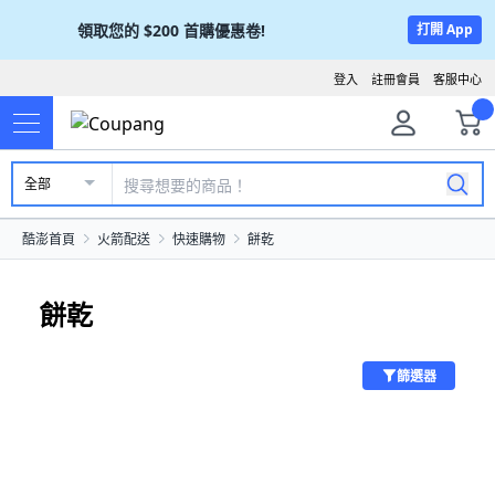
領取您的
$200
首購優惠卷!
打開 App
登入
註冊會員
客服中心
全部
酷澎首頁
火箭配送
快速購物
餅乾
餅乾
篩選器