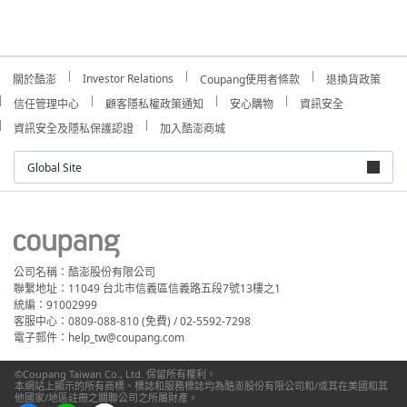
Investor Relations
關於酷澎
Coupang使用者條款
退換貨政策
信任管理中心
顧客隱私權政策通知
安心購物
資訊安全
資訊安全及隱私保護認證
加入酷澎商城
Global Site
公司名稱：酷澎股份有限公司
聯繫地址：11049 台北市信義區信義路五段7號13樓之1
統編：91002999
客服中心：0809-088-810 (免費) / 02-5592-7298
電子郵件：help_tw@coupang.com
©Coupang Taiwan Co., Ltd. 保留所有權利。
本網站上顯示的所有商標、標誌和服務標誌均為酷澎股份有限公司和/或其在美國和其
他國家/地區註冊之關聯公司之所屬財產。