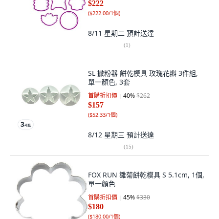
$222
(
$222.00/1個
)
8/11 星期二
預計送達
(
1
)
SL 撒粉器 餅乾模具 玫瑰花瓣 3件組,
單一顏色, 3套
首購折扣價
40
%
$262
$157
(
$52.33/1個
)
8/12 星期三
預計送達
(
15
)
FOX RUN 雛菊餅乾模具 S 5.1cm, 1個,
單一顏色
首購折扣價
45
%
$330
$180
(
$180.00/1個
)