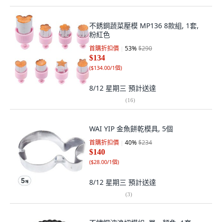
不銹鋼蔬菜壓模 MP136 8款組, 1套,
粉紅色
首購折扣價
53
%
$290
$134
(
$134.00/1個
)
8/12 星期三
預計送達
(
16
)
WAI YIP 金魚餅乾模具, 5個
首購折扣價
40
%
$234
$140
(
$28.00/1個
)
8/12 星期三
預計送達
(
3
)