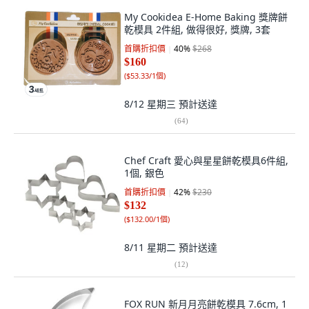
My Cookidea E-Home Baking 獎牌餅
乾模具 2件組, 做得很好, 獎牌, 3套
首購折扣價
40
%
$268
$160
(
$53.33/1個
)
8/12 星期三
預計送達
(
64
)
Chef Craft 愛心與星星餅乾模具6件組,
1個, 銀色
首購折扣價
42
%
$230
$132
(
$132.00/1個
)
8/11 星期二
預計送達
(
12
)
FOX RUN 新月月亮餅乾模具 7.6cm, 1