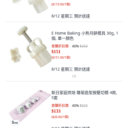
(
$173.00/1個
)
8/12 星期三
預計送達
E Home Baking 小熊月餅模具 30g, 1
個, 單一顏色
首購折扣價
40
%
$253
$151
(
$151.00/1個
)
8/12 星期三
預計送達
(
3
)
新日家庭烘焙 雛菊造型按壓切模 4款,
5套
首購折扣價
40
%
$222
$133
(
$26.60/1個
)