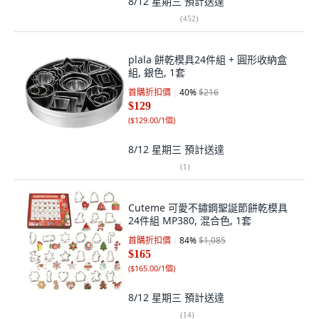
8/12 星期三
預計送達
(
452
)
plala 餅乾模具24件組 + 圓形收納盒
組, 銀色, 1套
首購折扣價
40
%
$216
$129
(
$129.00/1個
)
8/12 星期三
預計送達
(
1
)
Cuteme 可愛不鏽鋼聖誕節餅乾模具
24件組 MP380, 混合色, 1套
首購折扣價
84
%
$1,085
$165
(
$165.00/1個
)
8/12 星期三
預計送達
(
14
)