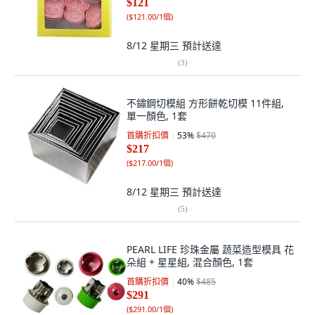
$121
(
$121.00/1個
)
8/12 星期三
預計送達
(
3
)
不鏽鋼切模組 方形餅乾切模 11件組,
單一顏色, 1套
首購折扣價
53
%
$470
$217
(
$217.00/1個
)
8/12 星期三
預計送達
(
5
)
PEARL LIFE 珍珠金屬 蔬菜造型模具 花
朵組 + 星星組, 混合顏色, 1套
首購折扣價
40
%
$485
$291
(
$291.00/1個
)