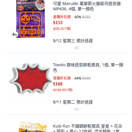
可愛 Marukki 萬聖節火腿起司造型器
MP436, 4個, 單一顏色
首購折扣價
40
%
$255
$153
(
$38.25/1個
)
8/12 星期三
預計送達
(
5
)
Tovolo 趣味造型餅乾模具, 1個, 單一顏
色
首購折扣價
44
%
$300
$168
(
$168.00/1個
)
8/11 星期二
預計送達
(
2
)
Kuki-fun 不鏽鋼餅乾模具 星星 + 花朵
+ 圓形 + 愛心 12件組, 混合顏色, 1套