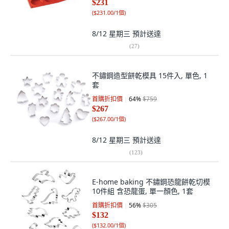
$231
(
$231.00/1個
)
8/12 星期三
預計送達
(
27
)
不鏽鋼造型餅乾模具 15件入, 單色, 1
套
首購折扣價
64
%
$759
$267
(
$267.00/1個
)
8/12 星期三
預計送達
(
123
)
E-home baking 不鏽鋼恐龍餅乾切模
10件組 含恐龍蛋, 單一顏色, 1套
首購折扣價
56
%
$305
$132
(
$132.00/1個
)