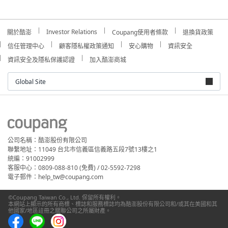
Investor Relations
關於酷澎
Coupang使用者條款
退換貨政策
信任管理中心
顧客隱私權政策通知
安心購物
資訊安全
資訊安全及隱私保護認證
加入酷澎商城
Global Site
公司名稱：酷澎股份有限公司
聯繫地址：11049 台北市信義區信義路五段7號13樓之1
統編：91002999
客服中心：0809-088-810 (免費) / 02-5592-7298
電子郵件：help_tw@coupang.com
©Coupang Taiwan Co., Ltd. 保留所有權利。
本網站上顯示的所有商標、標誌和服務標誌均為酷澎股份有限公司和/或其在美國和其
他國家/地區註冊之關聯公司之所屬財產。