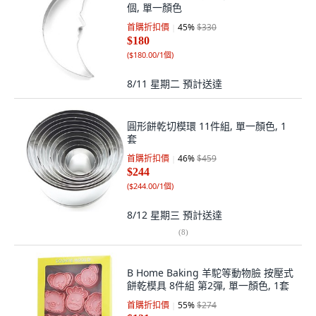
個, 單一顏色
首購折扣價
45
%
$330
$180
(
$180.00/1個
)
8/11 星期二
預計送達
圓形餅乾切模環 11件組, 單一顏色, 1
套
首購折扣價
46
%
$459
$244
(
$244.00/1個
)
8/12 星期三
預計送達
(
8
)
B Home Baking 羊駝等動物臉 按壓式
餅乾模具 8件組 第2彈, 單一顏色, 1套
首購折扣價
55
%
$274