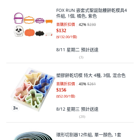
FOX RUN 嵌套式聖誕骷髏餅乾模具4
件組, 1個, 橘色, 紫色
首購折扣價
42
%
$230
$132
(
$132.00/1個
)
8/11 星期二
預計送達
(
3
)
塑膠餅乾切模 特大 4種, 3個, 混合色
首購折扣價
40
%
$261
$156
(
$52.00/1個
)
8/12 星期三
預計送達
(
20
)
環形切割器12件組, 單一顏色, 1套