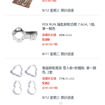
(
$33.80/1個
)
8/12 星期三
預計送達
FOX RUN 鑰匙餅乾切模 7.6cm, 1個,
單一顏色
首購折扣價
45
%
$330
$180
(
$180.00/1個
)
8/11 星期二
預計送達
聖誕餅乾模具 雪人款+鈴鐺款, 單一顏
色, 2套
首購折扣價
71
%
$1,250
$362
(
$181.00/1個
)
8/12 星期三
預計送達
(
2
)