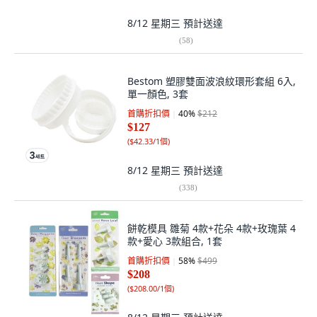
8/12 星期三
預計送達
(
58
)
Bestom 塑膠雙面波浪紋環形套組 6入,
單一顏色, 3套
首購折扣價
40
%
$212
$127
(
$42.33/1個
)
8/12 星期三
預計送達
(
338
)
餅乾模具 雛菊 4款+花朵 4款+玫瑰葉 4
款+愛心 3款組合, 1套
首購折扣價
58
%
$499
$208
(
$208.00/1個
)