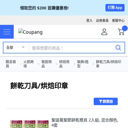
領取您的
$200
首購優惠卷!
打開 App
登入
註冊會員
客服中心
全部
酷澎首
火箭跨
餐廚用
烘焙用
裝飾/造
餅乾刀具/烘焙印
頁
境
品
品
型
章
餅乾刀具/烘焙印章
篩選器
聖誕萬聖節餅乾模具 2入組, 混合顏色,
4套