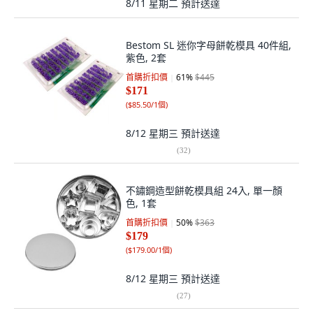
8/11 星期二
預計送達
Bestom SL 迷你字母餅乾模具 40件組,
紫色, 2套
首購折扣價
61
%
$445
$171
(
$85.50/1個
)
8/12 星期三
預計送達
(
32
)
不鏽鋼造型餅乾模具組 24入, 單一顏
色, 1套
首購折扣價
50
%
$363
$179
(
$179.00/1個
)
8/12 星期三
預計送達
(
27
)