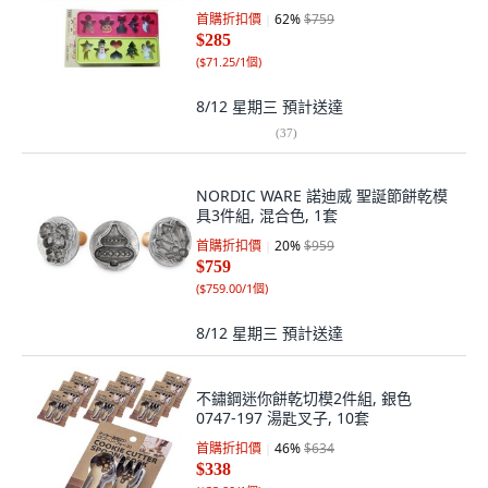
首購折扣價
62
%
$759
$285
(
$71.25/1個
)
8/12 星期三
預計送達
(
37
)
NORDIC WARE 諾迪威 聖誕節餅乾模
具3件組, 混合色, 1套
首購折扣價
20
%
$959
$759
(
$759.00/1個
)
8/12 星期三
預計送達
不鏽鋼迷你餅乾切模2件組, 銀色
0747-197 湯匙叉子, 10套
首購折扣價
46
%
$634
$338