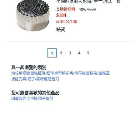
不鏽鋼波浪切模組, 單一顏色, 1套
首購折扣價
40
%
$308
$184
(
$184.00/1個
)
缺貨
2
3
4
5
1
與一起瀏覽的類別
烘培用模版
蛋糕插旗/插件
造型擠花嘴/擠花袋
蛋糕架/蛋糕罩
披薩刀具/鏟子/蛋糕鏟
麵包刀
您可能會喜歡的其他產品
印章製作
手拉胚
粽子造型