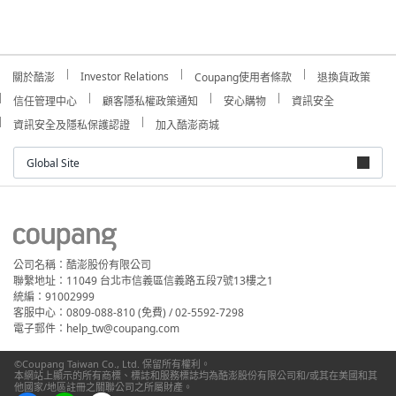
Investor Relations
關於酷澎
Coupang使用者條款
退換貨政策
信任管理中心
顧客隱私權政策通知
安心購物
資訊安全
資訊安全及隱私保護認證
加入酷澎商城
Global Site
公司名稱：酷澎股份有限公司
聯繫地址：11049 台北市信義區信義路五段7號13樓之1
統編：91002999
客服中心：0809-088-810 (免費) / 02-5592-7298
電子郵件：help_tw@coupang.com
©Coupang Taiwan Co., Ltd. 保留所有權利。
本網站上顯示的所有商標、標誌和服務標誌均為酷澎股份有限公司和/或其在美國和其
他國家/地區註冊之關聯公司之所屬財產。