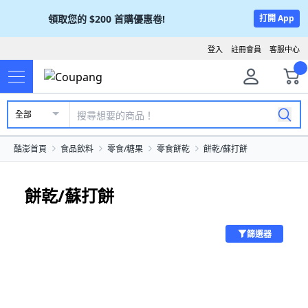
領取您的
$200
首購優惠卷!
打開 App
登入
註冊會員
客服中心
全部
酷澎首頁
食品飲料
零食/糖果
零食餅乾
餅乾/蘇打餅
餅乾/蘇打餅
篩選器