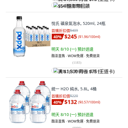
$54 酷澎幣回饋
悅氏 礦泉氣泡水, 520ml, 24瓶
首購折扣價
$409
$245
40
%
(
$1.96/100ml
)
明天 8/10 (一)
預計送達
酷澎直售 ∙ WOW免運 ∙ 免費退貨
(
1183
)
满 $1,500 再省 $75 (王道卡)
統一 H2O 純水, 5.8L, 4桶
首購折扣價
$220
$132
40
%
(
$0.57/100ml
)
明天 8/10 (一)
預計送達
酷澎直售 ∙ WOW免運 ∙ 免費退貨
(
9099
)