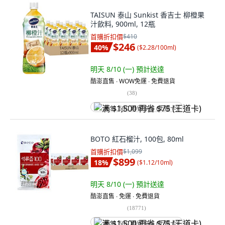
TAISUN 泰山 Sunkist 香吉士 柳橙果
汁飲料, 900ml, 12瓶
首購折扣價
$410
$246
40
%
(
$2.28/100ml
)
明天 8/10 (一)
預計送達
酷澎直售 ∙ WOW免運 ∙ 免費退貨
(
38
)
满 $1,500 再省 $75 (王道卡)
BOTO 紅石榴汁, 100包, 80ml
首購折扣價
$1,099
$899
18
%
(
$1.12/10ml
)
明天 8/10 (一)
預計送達
酷澎直售 ∙ 免運 ∙ 免費退貨
(
18771
)
满 $1,500 再省 $75 (王道卡)