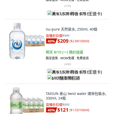
(
133
)
满 $1,500 再省 $75 (王道卡)
nu-pure 天然泉水, 250ml, 40個
首購折扣價
$349
$209
40
%
(
$2.09/100ml
)
明天 8/10 (一)
預計送達
酷澎直售 ∙ WOW免運 ∙ 免費退貨
(
458
)
满 $1,500 再省 $75 (王道卡)
$10 酷澎幣回饋
TAISUN 泰山 twist water 環保包裝水,
330ml, 24瓶
首購折扣價
$202
$121
40
%
(
$1.53/100ml
)