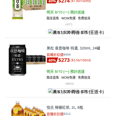
$274
40
%
(
$1.90/100ml
)
明天 8/10 (一)
預計送達
酷澎直售 ∙ WOW免運 ∙ 免費退貨
(
437
)
满 $1,500 再省 $75 (王道卡)
黑松 韋恩咖啡 特濃, 320ml, 24罐
首購折扣價
$456
$273
40
%
(
$3.56/100ml
)
明天 8/10 (一)
預計送達
酷澎直售 ∙ WOW免運 ∙ 免費退貨
(
8843
)
满 $1,500 再省 $75 (王道卡)
悅氏 檸檬紅茶, 2L, 8瓶
首購折扣價
$312