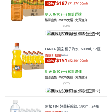
$187
40
%
(
$1.17/100ml
)
明天 8/10 (一)
預計送達
酷澎直售 ∙ WOW免運 ∙ 免費退貨
(
519
)
满 $1,500 再省 $75 (王道卡)
FANTA 芬達 橘子汽水, 600ml, 12瓶
首購折扣價
$252
$151
40
%
(
$2.10/100ml
)
明天 8/10 (一)
預計送達
酷澎直售 ∙ WOW免運 ∙ 免費退貨
(
587
)
满 $1,500 再省 $75 (王道卡)
黑松 FIN 好菌補給飲, 580ml, 24瓶