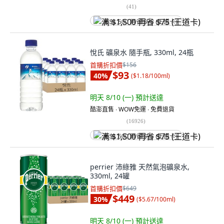
(
41
)
满 $1,500 再省 $75 (王道卡)
悅氏 礦泉水 隨手瓶, 330ml, 24瓶
首購折扣價
$156
$93
40
%
(
$1.18/100ml
)
明天 8/10 (一)
預計送達
酷澎直售 ∙ WOW免運 ∙ 免費退貨
(
16926
)
满 $1,500 再省 $75 (王道卡)
perrier 沛綠雅 天然氣泡礦泉水,
330ml, 24罐
首購折扣價
$649
$449
30
%
(
$5.67/100ml
)
明天 8/10 (一)
預計送達