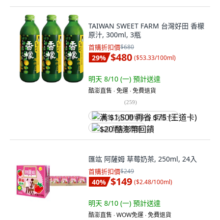
TAIWAN SWEET FARM 台灣好田 香檬
原汁, 300ml, 3瓶
首購折扣價
$680
$480
29
%
(
$53.33/100ml
)
明天 8/10 (一)
預計送達
酷澎直售 ∙ 免運 ∙ 免費退貨
(
259
)
满 $1,500 再省 $75 (王道卡)
$20 酷澎幣回饋
匯竑 阿薩姆 草莓奶茶, 250ml, 24入
首購折扣價
$249
$149
40
%
(
$2.48/100ml
)
明天 8/10 (一)
預計送達
酷澎直售 ∙ WOW免運 ∙ 免費退貨