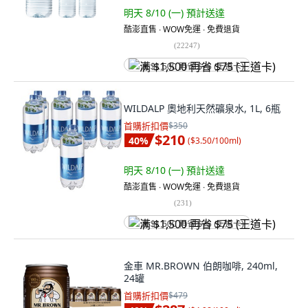
明天 8/10 (一)
預計送達
酷澎直售 ∙ WOW免運 ∙ 免費退貨
(
22247
)
满 $1,500 再省 $75 (王道卡)
WILDALP 奧地利天然礦泉水, 1L, 6瓶
首購折扣價
$350
$210
40
%
(
$3.50/100ml
)
明天 8/10 (一)
預計送達
酷澎直售 ∙ WOW免運 ∙ 免費退貨
(
231
)
满 $1,500 再省 $75 (王道卡)
金車 MR.BROWN 伯朗咖啡, 240ml,
24罐
首購折扣價
$479