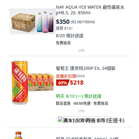
NAY AQUA YOI WATER 鹼性礦泉水
pH8.5, 20, 850ml
$350
(
$2.06/100ml
)
運費 $141
8/20
預計送達
免費退貨
(
28
)
葡萄王 康貝特200P EX, 24個裝
首購折扣價
$364
$218
40
%
明天 8/10 (一)
預計送達
酷澎直售 ∙ WOW免運 ∙ 免費退貨
(
16
)
满 $1,500 再省 $75 (王道卡)