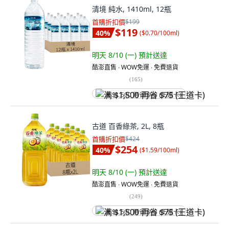
清境 純水, 1410ml, 12瓶
首購折扣價
$199
$119
40
%
(
$0.70/100ml
)
明天 8/10 (一)
預計送達
酷澎直售 ∙ WOW免運 ∙ 免費退貨
(
165
)
满 $1,500 再省 $75 (王道卡)
古道 百香綠茶, 2L, 8瓶
首購折扣價
$424
$254
40
%
(
$1.59/100ml
)
明天 8/10 (一)
預計送達
酷澎直售 ∙ WOW免運 ∙ 免費退貨
(
249
)
满 $1,500 再省 $75 (王道卡)