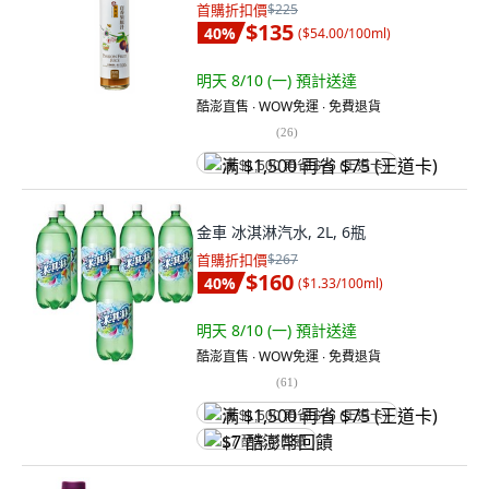
首購折扣價
$225
$135
40
%
(
$54.00/100ml
)
明天 8/10 (一)
預計送達
酷澎直售 ∙ WOW免運 ∙ 免費退貨
(
26
)
满 $1,500 再省 $75 (王道卡)
金車 冰淇淋汽水, 2L, 6瓶
首購折扣價
$267
$160
40
%
(
$1.33/100ml
)
明天 8/10 (一)
預計送達
酷澎直售 ∙ WOW免運 ∙ 免費退貨
(
61
)
满 $1,500 再省 $75 (王道卡)
$7 酷澎幣回饋