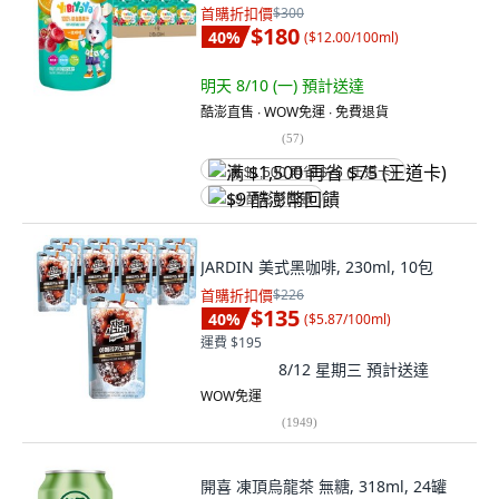
首購折扣價
$300
$180
40
%
(
$12.00/100ml
)
明天 8/10 (一)
預計送達
酷澎直售 ∙ WOW免運 ∙ 免費退貨
(
57
)
满 $1,500 再省 $75 (王道卡)
$9 酷澎幣回饋
JARDIN 美式黑咖啡, 230ml, 10包
首購折扣價
$226
$135
40
%
(
$5.87/100ml
)
運費 $195
8/12 星期三
預計送達
WOW免運
(
1949
)
開喜 凍頂烏龍茶 無糖, 318ml, 24罐