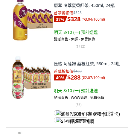
原萃 冷萃蜜香紅茶, 450ml, 24瓶
首購折扣價
$528
$328
37
%
(
$3.04/100ml
)
明天 8/10 (一)
預計送達
酷澎直售 ∙ 免運 ∙ 免費退貨
(
1712
)
匯竑 阿薩姆 荔枝紅茶, 580ml, 24瓶
首購折扣價
$480
$288
40
%
(
$2.07/100ml
)
明天 8/10 (一)
預計送達
酷澎直售 ∙ WOW免運 ∙ 免費退貨
(
56
)
满 $1,500 再省 $75 (王道卡)
$14 酷澎幣回饋