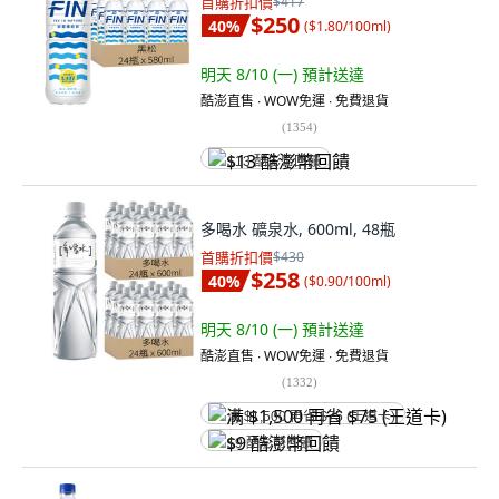
首購折扣價
$417
$250
40
%
(
$1.80/100ml
)
明天 8/10 (一)
預計送達
酷澎直售 ∙ WOW免運 ∙ 免費退貨
(
1354
)
$13 酷澎幣回饋
多喝水 礦泉水, 600ml, 48瓶
首購折扣價
$430
$258
40
%
(
$0.90/100ml
)
明天 8/10 (一)
預計送達
酷澎直售 ∙ WOW免運 ∙ 免費退貨
(
1332
)
满 $1,500 再省 $75 (王道卡)
$9 酷澎幣回饋