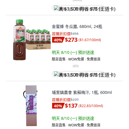
满 $1,500 再省 $75 (王道卡)
金蜜蜂 冬瓜露, 680ml, 24瓶
首購折扣價
$456
$273
40
%
(
$1.67/100ml
)
明天 8/10 (一)
預計送達
酷澎直售 ∙ WOW免運 ∙ 免費退貨
(
63
)
满 $1,500 再省 $75 (王道卡)
埔里鎮農會 紫蘇梅汁, 1瓶, 600ml
首購折扣價
$229
$137
40
%
(
$22.83/100ml
)
明天 8/10 (一)
預計送達
酷澎直售 ∙ WOW免運 ∙ 免費退貨