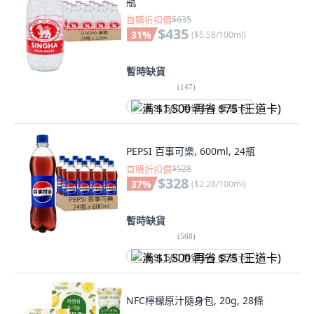
瓶
首購折扣價
$635
$435
31
%
(
$5.58/100ml
)
暫時缺貨
(
147
)
满 $1,500 再省 $75 (王道卡)
PEPSI 百事可樂, 600ml, 24瓶
首購折扣價
$528
$328
37
%
(
$2.28/100ml
)
暫時缺貨
(
568
)
满 $1,500 再省 $75 (王道卡)
NFC檸檬原汁隨身包, 20g, 28條