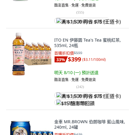
酷澎直售 ∙ 免運 ∙ 免費退貨
(
555
)
满 $1,500 再省 $75 (王道卡)
ITO EN 伊藤園 Tea's Tea 蜜桃紅茶,
535ml, 24瓶
首購折扣價
$599
$399
33
%
(
$3.11/100ml
)
明天 8/10 (一)
預計送達
酷澎直售 ∙ 免運 ∙ 免費退貨
(
242
)
满 $1,500 再省 $75 (王道卡)
$15 酷澎幣回饋
金車 MR.BROWN 伯朗咖啡 藍山風味,
240ml, 24罐
首購折扣價
$479