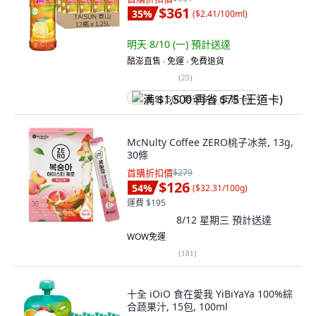
$361
35
%
(
$2.41/100ml
)
明天 8/10 (一)
預計送達
酷澎直售 ∙ 免運 ∙ 免費退貨
(
25
)
满 $1,500 再省 $75 (王道卡)
McNulty Coffee ZERO桃子冰茶, 13g,
30條
首購折扣價
$279
$126
54
%
(
$32.31/100g
)
運費 $195
8/12 星期三
預計送達
WOW免運
(
181
)
十全 iOiO 食在愛我 YiBiYaYa 100%綜
合蔬果汁, 15包, 100ml