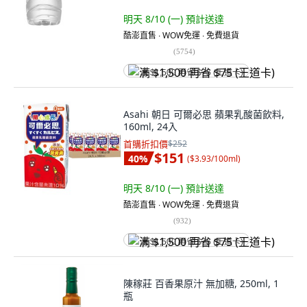
明天 8/10 (一)
預計送達
酷澎直售 ∙ WOW免運 ∙ 免費退貨
(
5754
)
满 $1,500 再省 $75 (王道卡)
Asahi 朝日 可爾必思 蘋果乳酸菌飲料,
160ml, 24入
首購折扣價
$252
$151
40
%
(
$3.93/100ml
)
明天 8/10 (一)
預計送達
酷澎直售 ∙ WOW免運 ∙ 免費退貨
(
932
)
满 $1,500 再省 $75 (王道卡)
陳稼莊 百香果原汁 無加糖, 250ml, 1
瓶