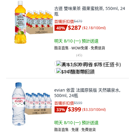
古道 雙味果茶 蘋果蜜桃茶, 550ml, 24
瓶
首購折扣價
$479
$287
40
%
(
$2.18/100ml
)
明天 8/10 (一)
預計送達
酷澎直售 ∙ WOW免運 ∙ 免費退貨
(
45
)
满 $1,500 再省 $75 (王道卡)
$14 酷澎幣回饋
evian 依雲 法國原裝版 天然礦泉水,
500ml, 24瓶
首購折扣價
$599
$399
33
%
(
$3.33/100ml
)
明天 8/10 (一)
預計送達
酷澎直售 ∙ 免運 ∙ 免費退貨