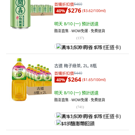
首購折扣價
$460
$276
40
%
(
$3.62/100ml
)
明天 8/10 (一)
預計送達
酷澎直售 ∙ WOW免運 ∙ 免費退貨
(
137
)
满 $1,500 再省 $75 (王道卡)
古道 梅子綠茶, 2L, 8瓶
首購折扣價
$440
$264
40
%
(
$1.65/100ml
)
明天 8/10 (一)
預計送達
酷澎直售 ∙ WOW免運 ∙ 免費退貨
(
741
)
满 $1,500 再省 $75 (王道卡)
$13 酷澎幣回饋