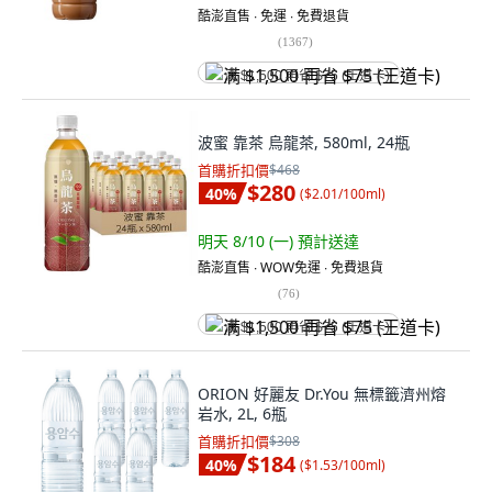
酷澎直售 ∙ 免運 ∙ 免費退貨
(
1367
)
满 $1,500 再省 $75 (王道卡)
波蜜 靠茶 烏龍茶, 580ml, 24瓶
首購折扣價
$468
$280
40
%
(
$2.01/100ml
)
明天 8/10 (一)
預計送達
酷澎直售 ∙ WOW免運 ∙ 免費退貨
(
76
)
满 $1,500 再省 $75 (王道卡)
ORION 好麗友 Dr.You 無標籤濟州熔
岩水, 2L, 6瓶
首購折扣價
$308
$184
40
%
(
$1.53/100ml
)