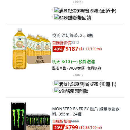
(
1648
)
满 $1,500 再省 $75 (王道卡)
$18 酷澎幣回饋
悅氏 油切綠茶, 2L, 8瓶
首購折扣價
$312
$187
40
%
(
$1.17/100ml
)
明天 8/10 (一)
預計送達
酷澎直售 ∙ WOW免運 ∙ 免費退貨
(
1060
)
满 $1,500 再省 $75 (王道卡)
$9 酷澎幣回饋
MONSTER ENERGY 魔爪 能量碳酸飲
料, 355ml, 24罐
首購折扣價
$999
$799
20
%
(
$9.38/100ml
)