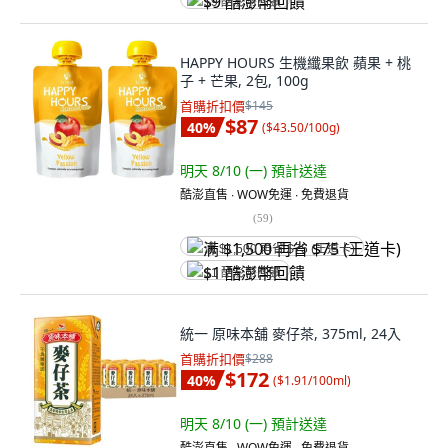
$9 酷澎幣回饋
HAPPY HOURS 生機纖果飲 蘋果 + 桃
子 + 芒果, 2包, 100g
首購折扣價
$145
$87
40
%
(
$43.50/100g
)
明天 8/10 (一)
預計送達
酷澎直售 ∙ WOW免運 ∙ 免費退貨
(
59
)
满 $1,500 再省 $75 (王道卡)
$1 酷澎幣回饋
統一 原味本舖 麥仔茶, 375ml, 24入
首購折扣價
$288
$172
40
%
(
$1.91/100ml
)
明天 8/10 (一)
預計送達
酷澎直售 ∙ WOW免運 ∙ 免費退貨