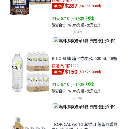
$287
40
%
(
$4.98/100ml
)
明天 8/10 (一)
預計送達
酷澎直售 ∙ WOW免運 ∙ 免費退貨
(
8942
)
满 $1,500 再省 $75 (王道卡)
RICO 紅牌 埔里竹炭水, 600ml, 48瓶
首購折扣價
$250
$150
40
%
(
$0.52/100ml
)
明天 8/10 (一)
預計送達
酷澎直售 ∙ WOW免運 ∙ 免費退貨
(
2086
)
满 $1,500 再省 $75 (王道卡)
TROPICAL world 萃樂口 蘆薈百香鮮