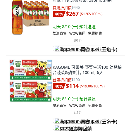
原萃 日式焙香煎茶, 580ml, 24瓶
首購折扣價
$445
$267
40
%
(
$1.92/100ml
)
明天 8/10 (一)
預計送達
酷澎直售 ∙ WOW免運 ∙ 免費退貨
(
919
)
满 $1,500 再省 $75 (王道卡)
KAGOME 可果美 野菜生活100 幼兒綜
合蔬菜&蘋果汁, 100ml, 6入
首購折扣價
$190
$114
40
%
(
$19.00/100ml
)
明天 8/10 (一)
預計送達
酷澎直售 ∙ WOW免運 ∙ 免費退貨
(
152
)
满 $1,500 再省 $75 (王道卡)
$12 酷澎幣回饋