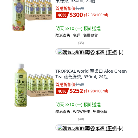
果綠茶, 530ml, 24瓶
首購折扣價
$500
$300
40
%
(
$2.36/100ml
)
明天 8/10 (一)
預計送達
酷澎直售 ∙ 免運 ∙ 免費退貨
(
35
)
满 $1,500 再省 $75 (王道卡)
TROPICAL world 萃樂口 Aloe Green
Tea 蘆薈綠茶, 530ml, 24瓶
首購折扣價
$420
$252
40
%
(
$1.98/100ml
)
明天 8/10 (一)
預計送達
酷澎直售 ∙ WOW免運 ∙ 免費退貨
(
40
)
满 $1,500 再省 $75 (王道卡)