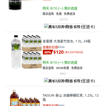
明天 8/10 (一)
預計送達
酷澎直售 ∙ 免運 ∙ 免費退貨
(
1573
)
满 $1,500 再省 $75 (王道卡)
金蜜蜂 大海星竹炭水, 1.5L, 24瓶
首購折扣價
$200
$120
40
%
(
$0.33/100ml
)
明天 8/10 (一)
預計送達
酷澎直售 ∙ WOW免運 ∙ 免費退貨
(
601
)
满 $1,500 再省 $75 (王道卡)
TAISUN 泰山 冰鎮檸檬紅茶, 1.25L, 12
瓶
首購折扣價
$561