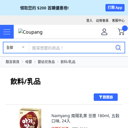
領取您的
$200
首購優惠卷!
打開 App
登入
註冊會員
客服中心
全部
酷澎首頁
母嬰
嬰幼兒食品
飲料/乳品
飲料/乳品
篩選器
Namyang 南陽乳業 豆漿 180ml, 五穀
口味, 24入