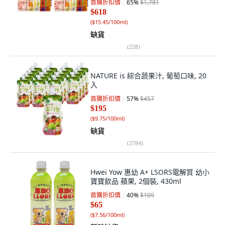
首購折扣價
65
%
$1,781
4L, 1組
$618
(
$15.45/100ml
)
缺貨
(
228
)
NATURE is 綜合蔬果汁, 葡萄口味, 20
入
首購折扣價
57
%
$457
$195
(
$9.75/100ml
)
缺貨
(
3784
)
Hwei Yow 惠幼 A+ LSORS電解質 幼小
寶寶飲品 蘋果, 2個裝, 430ml
首購折扣價
40
%
$109
$65
(
$7.56/100ml
)