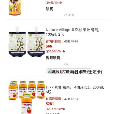
(
$0.65/10ml
)
缺貨
(
23393
)
Nature Village 自然村 果汁 葡萄,
100ml, 2包
首購折扣價
40
%
$110
$66
(
$33.00/100ml
)
暫時缺貨
(
47
)
满 $1,500 再省 $75 (王道卡)
HiPP 喜寶 蘋果汁 4個月以上, 200ml,
6瓶
首購折扣價
47
%
$534
$281
(
$23.42/100ml
)