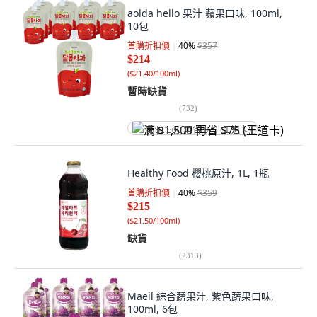
aolda hello 果汁 蘋果口味, 100ml,
10包
首購折扣價
40
%
$357
$214
(
$21.40/100ml
)
暫時缺貨
(
732
)
满 $1,500 再省 $75 (王道卡)
Healthy Food 櫻桃原汁, 1L, 1瓶
首購折扣價
40
%
$359
$215
(
$21.50/100ml
)
缺貨
(
2313
)
Maeil 綜合蔬果汁, 紫色蔬果口味,
100ml, 6包