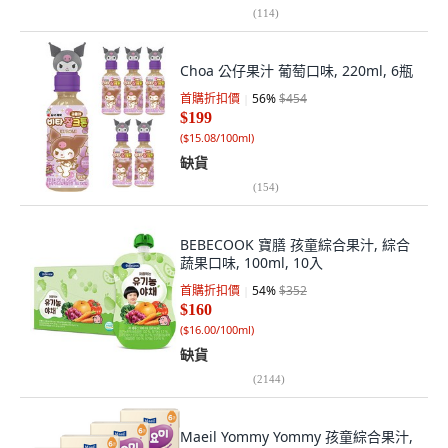
(
114
)
Choa 公仔果汁 葡萄口味, 220ml, 6瓶
首購折扣價
56
%
$454
$199
(
$15.08/100ml
)
缺貨
(
154
)
BEBECOOK 寶膳 孩童綜合果汁, 綜合
蔬果口味, 100ml, 10入
首購折扣價
54
%
$352
$160
(
$16.00/100ml
)
缺貨
(
2144
)
Maeil Yommy Yommy 孩童綜合果汁,