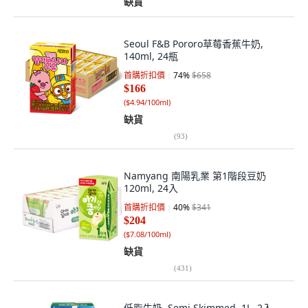
缺貨
Seoul F&B Pororo草莓香蕉牛奶,
140ml, 24瓶
首購折扣價
74
%
$658
$166
(
$4.94/100ml
)
缺貨
(
93
)
Namyang 南陽乳業 第1階段豆奶
120ml, 24入
首購折扣價
40
%
$341
$204
(
$7.08/100ml
)
缺貨
(
431
)
低脂牛奶, Semi Skimmed, 1L, 2入