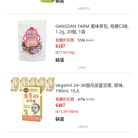
缺貨
(
40453
)
GANGSAN FARM 風味茶包, 桔梗口味,
1.2g, 20個, 1袋
首購折扣價
55
%
$421
$187
(
$77.92/10g
)
缺貨
(
544
)
Vegemil 24~36個月孩童豆漿, 原味,
190ml, 16入
首購折扣價
47
%
$780
$407
(
$13.39/100ml
)
缺貨
(
4054
)