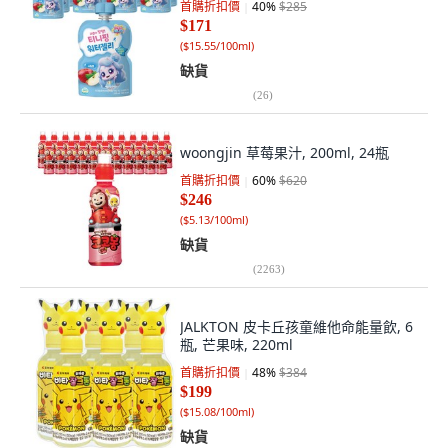
首購折扣價
40
%
$285
$171
(
$15.55/100ml
)
缺貨
(
26
)
woongjin 草莓果汁, 200ml, 24瓶
首購折扣價
60
%
$620
$246
(
$5.13/100ml
)
缺貨
(
2263
)
JALKTON 皮卡丘孩童維他命能量飲, 6
瓶, 芒果味, 220ml
首購折扣價
48
%
$384
$199
(
$15.08/100ml
)
缺貨