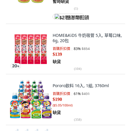
暫時缺貨
(
1
)
$2 酷澎幣回饋
HOME&KiDS 牛奶吸管 5入, 草莓口味,
6g, 20包
首購折扣價
83
%
$854
$139
缺貨
(
104
)
Pororo飲料 16入, 1組, 3760ml
首購折扣價
61
%
$491
$190
(
$5.05/100ml
)
缺貨
(
358
)