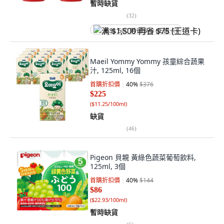
暫時缺貨
(
32
)
满 $1,500 再省 $75 (王道卡)
Maeil Yommy Yommy 孩童綜合蔬果
汁, 125ml, 16個
首購折扣價
40
%
$376
$225
(
$11.25/100ml
)
缺貨
(
46
)
Pigeon 貝親 黃綠色蔬菜葡萄飲料,
125ml, 3個
首購折扣價
40
%
$144
$86
(
$22.93/100ml
)
暫時缺貨