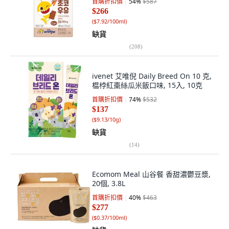
首購折扣價
54
%
$587
$266
(
$7.92/100ml
)
缺貨
(
208
)
ivenet 艾唯倪 Daily Breed On 10 克,
榅桲紅棗絲瓜米飯口味, 15入, 10克
首購折扣價
74
%
$532
$137
(
$9.13/10g
)
缺貨
(
14
)
Ecomom Meal 山谷餐 香甜濃鬱豆漿,
20個, 3.8L
首購折扣價
40
%
$463
$277
(
$0.37/100ml
)