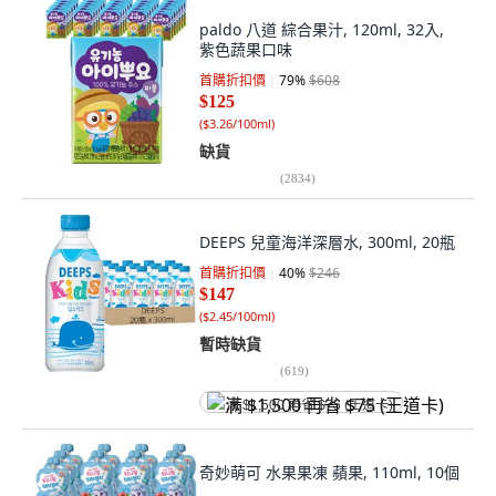
paldo 八道 綜合果汁, 120ml, 32入,
紫色蔬果口味
首購折扣價
79
%
$608
$125
(
$3.26/100ml
)
缺貨
(
2834
)
DEEPS 兒童海洋深層水, 300ml, 20瓶
首購折扣價
40
%
$246
$147
(
$2.45/100ml
)
暫時缺貨
(
619
)
满 $1,500 再省 $75 (王道卡)
奇妙萌可 水果果凍 蘋果, 110ml, 10個