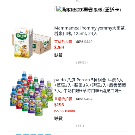
(
6
)
满 $1,500 再省 $75 (王道卡)
Mammameal Yommy yommy大麥茶,
糙米口味, 125ml, 24入
首購折扣價
40
%
$449
$269
缺貨
(
10463
)
paldo 八道 Pororo 5種組合_牛奶3入
+草莓3入+蘋果3入+藍莓3入+麝香葡萄
3入, 牛奶口味+草莓口味+蘋果口味+藍
莓口味+晴王麝香葡萄口味, 15個,
首購折扣價
60
%
$497
235ml
$195
(
$5.53/100ml
)
缺貨
(
141
)