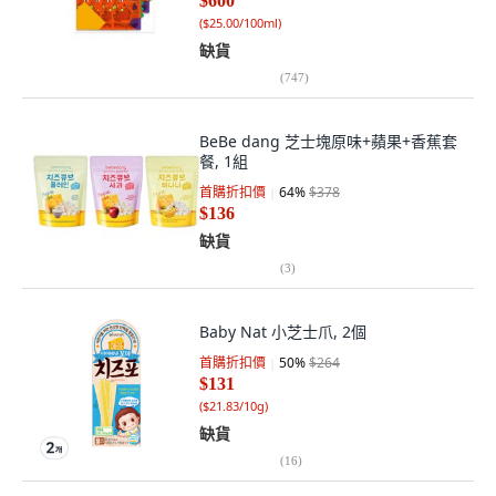
$600
(
$25.00/100ml
)
缺貨
(
747
)
BeBe dang 芝士塊原味+蘋果+香蕉套
餐, 1組
首購折扣價
64
%
$378
$136
缺貨
(
3
)
Baby Nat 小芝士爪, 2個
首購折扣價
50
%
$264
$131
(
$21.83/10g
)
缺貨
(
16
)