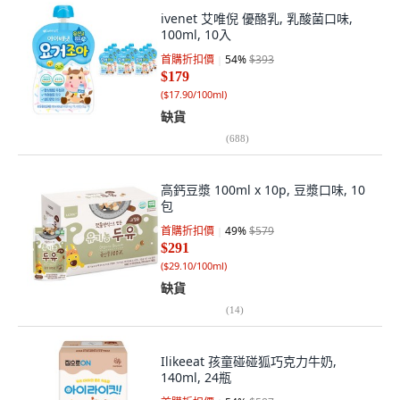
ivenet 艾唯倪 優酪乳, 乳酸菌口味,
100ml, 10入
首購折扣價
54
%
$393
$179
(
$17.90/100ml
)
缺貨
(
688
)
高鈣豆漿 100ml x 10p, 豆漿口味, 10
包
首購折扣價
49
%
$579
$291
(
$29.10/100ml
)
缺貨
(
14
)
Ilikeeat 孩童碰碰狐巧克力牛奶,
140ml, 24瓶