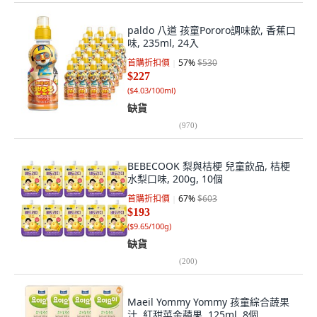
paldo 八道 孩童Pororo調味飲, 香蕉口
味, 235ml, 24入
首購折扣價
57
%
$530
$227
(
$4.03/100ml
)
缺貨
(
970
)
BEBECOOK 梨與桔梗 兒童飲品, 桔梗
水梨口味, 200g, 10個
首購折扣價
67
%
$603
$193
(
$9.65/100g
)
缺貨
(
200
)
Maeil Yommy Yommy 孩童綜合蔬果
汁, 紅甜菜金蘋果, 125ml, 8個