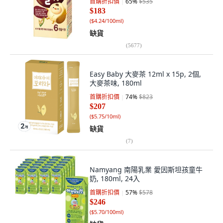
首購折扣價
65
%
$535
$183
(
$4.24/100ml
)
缺貨
(
5677
)
Easy Baby 大麥茶 12ml x 15p, 2個,
大麥茶味, 180ml
首購折扣價
74
%
$823
$207
(
$5.75/10ml
)
缺貨
(
7
)
Namyang 南陽乳業 愛因斯坦孩童牛
奶, 180ml, 24入
首購折扣價
57
%
$578
$246
(
$5.70/100ml
)