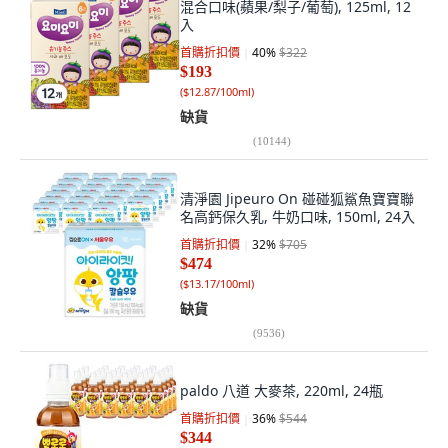
混合口味(蘋果/梨子/葡萄), 125ml, 12
入
首購折扣價
40
%
$322
$193
(
$12.87/100ml
)
缺貨
(
10144
)
清淨園 Jipeuro On 碰碰狐鯊魚寶寶聯
名高鈣保久乳, 牛奶口味, 150ml, 24入
首購折扣價
32
%
$705
$474
(
$13.17/100ml
)
缺貨
(
9536
)
paldo 八道 大麥茶, 220ml, 24瓶
首購折扣價
36
%
$544
$344