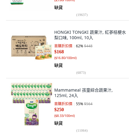
缺貨
(
19637
)
HONGKI TONGKI 蔬果汁, 紅蔘桔梗水
梨口味, 100ml, 10入
首購折扣價
62
%
$448
$168
(
$16.80/100ml
)
缺貨
(
6873
)
Mammameal 孩童綜合蔬果汁,
125ml, 24入
首購折扣價
55
%
$564
$250
(
$8.33/100ml
)
缺貨
(
11064
)