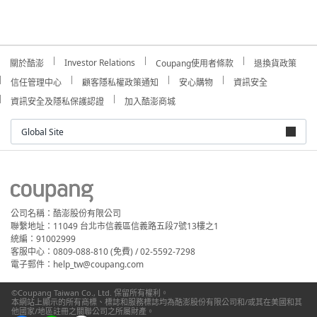
Investor Relations
關於酷澎
Coupang使用者條款
退換貨政策
信任管理中心
顧客隱私權政策通知
安心購物
資訊安全
資訊安全及隱私保護認證
加入酷澎商城
Global Site
公司名稱：酷澎股份有限公司
聯繫地址：11049 台北市信義區信義路五段7號13樓之1
統編：91002999
客服中心：0809-088-810 (免費) / 02-5592-7298
電子郵件：help_tw@coupang.com
©Coupang Taiwan Co., Ltd. 保留所有權利。
本網站上顯示的所有商標、標誌和服務標誌均為酷澎股份有限公司和/或其在美國和其
他國家/地區註冊之關聯公司之所屬財產。