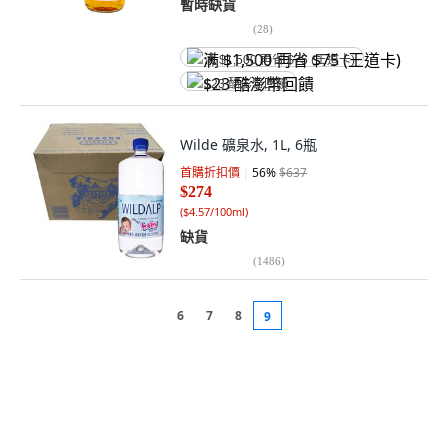
暫時缺貨
(
28
)
满 $1,500 再省 $75 (王道卡)
$23 酷澎幣回饋
Wilde 礦泉水, 1L, 6瓶
首購折扣價
56
%
$637
$274
(
$4.57/100ml
)
缺貨
(
1486
)
6
7
8
9