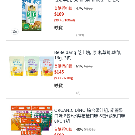
首購折扣價
47
%
$360
$189
(
$9.45/100ml
)
缺貨
(
209
)
BeBe dang 芝士塊, 原味,草莓,藍莓,
16g, 3包
首購折扣價
61
%
$375
$145
(
$30.21/10g
)
缺貨
(
5
)
ORGANIC DiNO 綜合果汁組, 諾麗果
口味 8包+水梨桔梗口味 8包+蘋果口味
8包, 1組
首購折扣價
40
%
$1,015