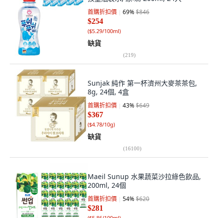
首購折扣價
69
%
$846
$254
(
$5.29/100ml
)
缺貨
(
219
)
Sunjak 純作 第一杯濟州大麥茶茶包,
8g, 24個, 4盒
首購折扣價
43
%
$649
$367
(
$4.78/10g
)
缺貨
(
16100
)
Maeil Sunup 水果蔬菜沙拉綠色飲品,
200ml, 24個
首購折扣價
54
%
$620
$281
(
$5.86/100ml
)