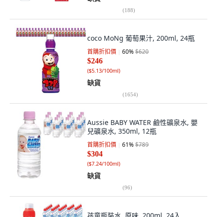
(
188
)
coco MoNg 葡萄果汁, 200ml, 24瓶
首購折扣價
60
%
$620
$246
(
$5.13/100ml
)
缺貨
(
1654
)
Aussie BABY WATER 鹼性礦泉水, 嬰
兒礦泉水, 350ml, 12瓶
首購折扣價
61
%
$789
$304
(
$7.24/100ml
)
缺貨
(
96
)
孩童瓶裝水, 原味, 200ml, 24入