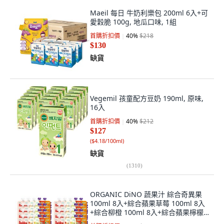
Maeil 每日 牛奶利樂包 200ml 6入+可
愛穀脆 100g, 地瓜口味, 1組
首購折扣價
40
%
$218
$130
缺貨
Vegemil 孩童配方豆奶 190ml, 原味,
16入
首購折扣價
40
%
$212
$127
(
$4.18/100ml
)
缺貨
(
1310
)
ORGANIC DiNO 蔬果汁 綜合奇異果
100ml 8入+綜合蘋果草莓 100ml 8入
+綜合柳橙 100ml 8入+綜合蘋果檸檬
100ml 8入+綜合桔梗梨 100ml 8入,