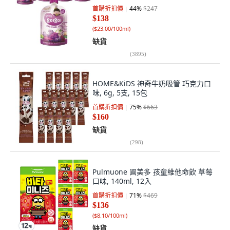
首購折扣價
44
%
$247
$138
(
$23.00/100ml
)
缺貨
(
3895
)
HOME&KiDS 神奇牛奶吸管 巧克力口
味, 6g, 5支, 15包
首購折扣價
75
%
$663
$160
缺貨
(
298
)
Pulmuone 圃美多 孩童維他命飲 草莓
口味, 140ml, 12入
首購折扣價
71
%
$469
$136
(
$8.10/100ml
)
缺貨