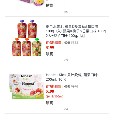
缺貨
(
99
)
綜合水果泥 蘋果&藍莓&草莓口味
100g 2入+蘋果&桃子&芒果口味 100g
2入+梨子口味 100g, 1組
首購折扣價
40
%
$333
$199
缺貨
(
2
)
Honest Kids 果汁飲料, 蘋果口味,
200ml, 16包
首購折扣價
46
%
$370
$198
(
$6.19/100ml
)
缺貨
(
6
)