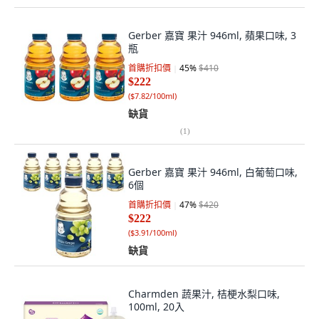
Gerber 嘉寶 果汁 946ml, 蘋果口味, 3
瓶
首購折扣價
45
%
$410
$222
(
$7.82/100ml
)
缺貨
(
1
)
Gerber 嘉寶 果汁 946ml, 白葡萄口味,
6個
首購折扣價
47
%
$420
$222
(
$3.91/100ml
)
缺貨
Charmden 蔬果汁, 桔梗水梨口味,
100ml, 20入