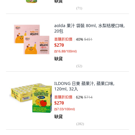
缺貨
(
71
)
aolda 果汁 袋裝 80ml, 水梨桔梗口味,
20包
首購折扣價
40
%
$451
$270
(
$16.88/100ml
)
缺貨
(
52
)
ILDONG 日東 蘋果汁, 蘋果口味,
120ml, 32入
首購折扣價
62
%
$714
$270
(
$7.03/100ml
)
缺貨
(
282
)