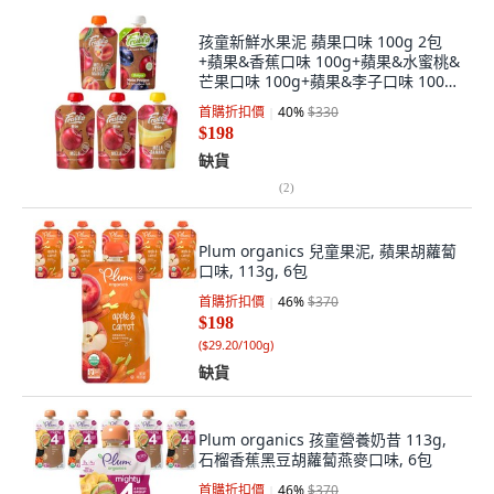
孩童新鮮水果泥 蘋果口味 100g 2包
+蘋果&香蕉口味 100g+蘋果&水蜜桃&
芒果口味 100g+蘋果&李子口味 100g
組, 1組
首購折扣價
40
%
$330
$198
缺貨
(
2
)
Plum organics 兒童果泥, 蘋果胡蘿蔔
口味, 113g, 6包
首購折扣價
46
%
$370
$198
(
$29.20/100g
)
缺貨
Plum organics 孩童營養奶昔 113g,
石榴香蕉黑豆胡蘿蔔燕麥口味, 6包
首購折扣價
46
%
$370