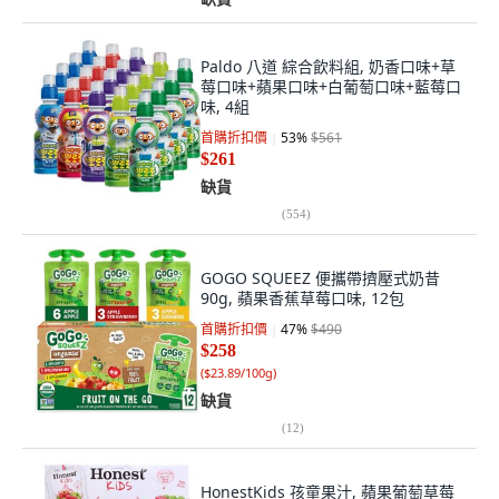
Paldo 八道 綜合飲料組, 奶香口味+草
莓口味+蘋果口味+白葡萄口味+藍莓口
味, 4組
首購折扣價
53
%
$561
$261
缺貨
(
554
)
GOGO SQUEEZ 便攜帶擠壓式奶昔
90g, 蘋果香蕉草莓口味, 12包
首購折扣價
47
%
$490
$258
(
$23.89/100g
)
缺貨
(
12
)
HonestKids 孩童果汁, 蘋果葡萄草莓