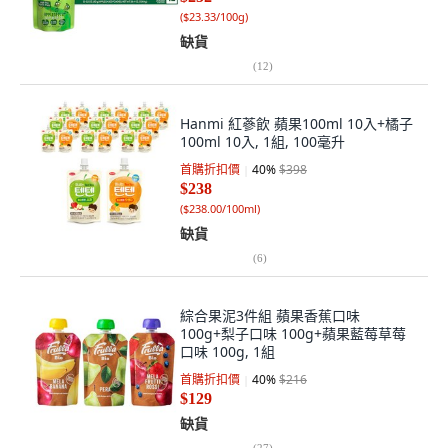
(
$23.33/100g
)
缺貨
(
12
)
Hanmi 紅蔘飲 蘋果100ml 10入+橘子
100ml 10入, 1組, 100毫升
首購折扣價
40
%
$398
$238
(
$238.00/100ml
)
缺貨
(
6
)
綜合果泥3件組 蘋果香蕉口味
100g+梨子口味 100g+蘋果藍莓草莓
口味 100g, 1組
首購折扣價
40
%
$216
$129
缺貨
(
27
)