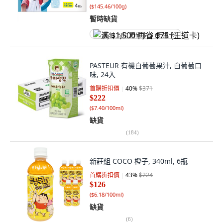
(
$145.46/100g
)
暫時缺貨
满 $1,500 再省 $75 (王道卡)
PASTEUR 有機白葡萄果汁, 白葡萄口
味, 24入
首購折扣價
40
%
$371
$222
(
$7.40/100ml
)
缺貨
(
184
)
新莊組 COCO 橙子, 340ml, 6瓶
首購折扣價
43
%
$224
$126
(
$6.18/100ml
)
缺貨
(
6
)