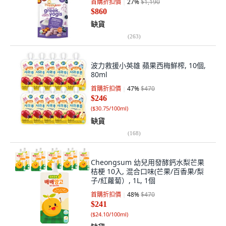
首購折扣價
27
%
$1,190
$860
缺貨
(
263
)
波力救援小英雄 蘋果西梅鮮榨, 10個,
80ml
首購折扣價
47
%
$470
$246
(
$30.75/100ml
)
缺貨
(
168
)
Cheongsum 幼兒用發酵鈣水梨芒果
桔梗 10入, 混合口味(芒果/百香果/梨
子/紅蘿蔔）, 1L, 1個
首購折扣價
48
%
$470
$241
(
$24.10/100ml
)