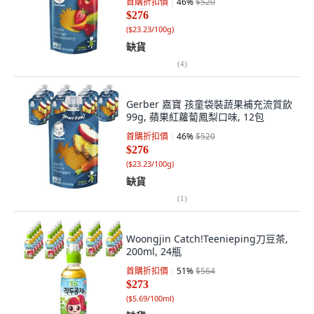
首購折扣價
46
%
$520
$276
(
$23.23/100g
)
缺貨
(
4
)
Gerber 嘉寶 孩童袋裝蔬果補充流質飲
99g, 蘋果紅蘿蔔鳳梨口味, 12包
首購折扣價
46
%
$520
$276
(
$23.23/100g
)
缺貨
(
1
)
Woongjin Catch!Teenieping刀豆茶,
200ml, 24瓶
首購折扣價
51
%
$564
$273
(
$5.69/100ml
)