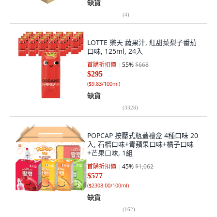
缺貨
(
4
)
LOTTE 樂天 蔬果汁, 紅甜菜梨子番茄
口味, 125ml, 24入
首購折扣價
55
%
$668
$295
(
$9.83/100ml
)
缺貨
(
3328
)
POPCAP 按壓式瓶蓋禮盒 4種口味 20
入, 石榴口味+青蘋果口味+橘子口味
+芒果口味, 1組
首購折扣價
45
%
$1,062
$577
(
$2308.00/100ml
)
缺貨
(
162
)