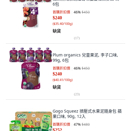
6包
首購折扣價
46
%
$450
$240
(
$35.40/100g
)
缺貨
(
17
)
Plum organics 兒童果泥, 李子口味,
99g, 6包
首購折扣價
46
%
$450
$240
(
$40.41/100g
)
缺貨
(
23
)
Gogo Squeez 擠壓式水果泥隨身包 蘋
果口味, 90g, 12入
首購折扣價
47
%
$480
$252