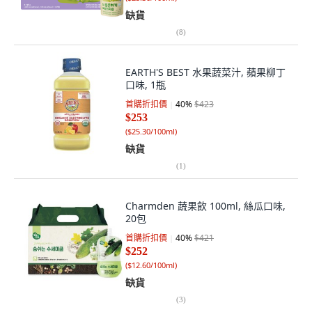
缺貨
(
8
)
EARTH'S BEST 水果蔬菜汁, 蘋果柳丁
口味, 1瓶
首購折扣價
40
%
$423
$253
(
$25.30/100ml
)
缺貨
(
1
)
Charmden 蔬果飲 100ml, 絲瓜口味,
20包
首購折扣價
40
%
$421
$252
(
$12.60/100ml
)
缺貨
(
3
)