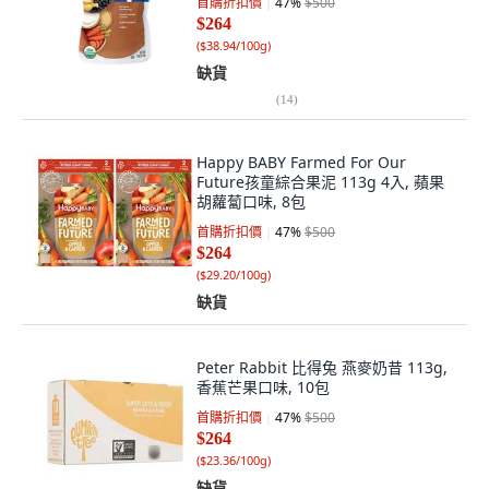
首購折扣價
47
%
$500
$264
(
$38.94/100g
)
缺貨
(
14
)
Happy BABY Farmed For Our
Future孩童綜合果泥 113g 4入, 蘋果
胡蘿蔔口味, 8包
首購折扣價
47
%
$500
$264
(
$29.20/100g
)
缺貨
Peter Rabbit 比得兔 燕麥奶昔 113g,
香蕉芒果口味, 10包
首購折扣價
47
%
$500
$264
(
$23.36/100g
)
缺貨