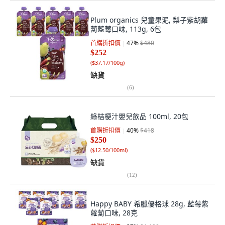
Plum organics 兒童果泥, 梨子紫胡蘿
蔔藍莓口味, 113g, 6包
首購折扣價
47
%
$480
$252
(
$37.17/100g
)
缺貨
(
6
)
綠桔梗汁嬰兒飲品 100ml, 20包
首購折扣價
40
%
$418
$250
(
$12.50/100ml
)
缺貨
(
12
)
Happy BABY 希臘優格球 28g, 藍莓紫
蘿蔔口味, 28克