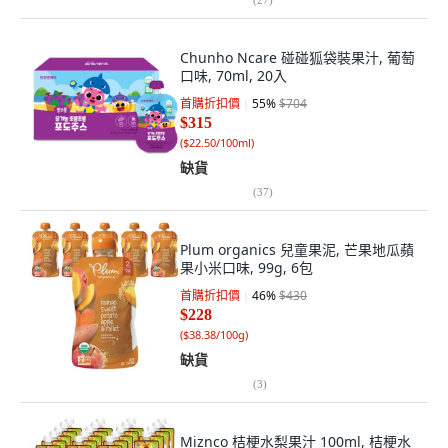
Chunho Ncare 碰碰狐袋裝果汁, 葡萄
口味, 70ml, 20入
首購折扣價
55
%
$704
$315
(
$22.50/100ml
)
缺貨
(
37
)
Plum organics 兒童果泥, 芒果地瓜蘋
果小米口味, 99g, 6包
首購折扣價
46
%
$430
$228
(
$38.38/100g
)
缺貨
(
3
)
Miznco 桔梗水梨果汁 100ml, 桔梗水