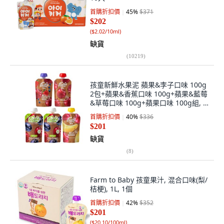
首購折扣價
45
%
$371
$202
(
$2.02/10ml
)
缺貨
(
10219
)
孩童新鮮水果泥 蘋果&李子口味 100g
2包+蘋果&香蕉口味 100g+蘋果&藍莓
&草莓口味 100g+蘋果口味 100g組, 1
組
首購折扣價
40
%
$336
$201
缺貨
(
8
)
Farm to Baby 孩童果汁, 混合口味(梨/
桔梗), 1L, 1個
首購折扣價
42
%
$352
$201
(
$20.10/100ml
)