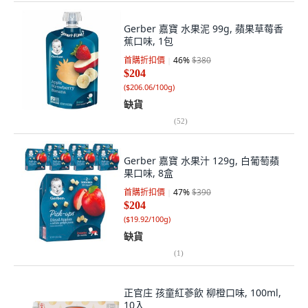
Gerber 嘉寶 水果泥 99g, 蘋果草莓香
蕉口味, 1包
首購折扣價
46
%
$380
$204
(
$206.06/100g
)
缺貨
(
52
)
Gerber 嘉寶 水果汁 129g, 白葡萄蘋
果口味, 8盒
首購折扣價
47
%
$390
$204
(
$19.92/100g
)
缺貨
(
1
)
正官庄 孩童紅蔘飲 柳橙口味, 100ml,
10入