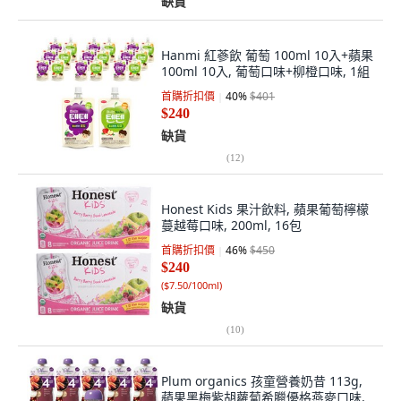
缺貨
Hanmi 紅蔘飲 葡萄 100ml 10入+蘋果
100ml 10入, 葡萄口味+柳橙口味, 1組
首購折扣價
40
%
$401
$240
缺貨
(
12
)
Honest Kids 果汁飲料, 蘋果葡萄檸檬
蔓越莓口味, 200ml, 16包
首購折扣價
46
%
$450
$240
(
$7.50/100ml
)
缺貨
(
10
)
Plum organics 孩童營養奶昔 113g,
蘋果黑梅紫胡蘿蔔希臘優格燕麥口味,