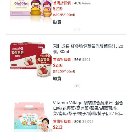
首購折扣價
40
%
$366
$219
(
$10.95/100ml
)
缺貨
(
65
)
茁壯成長 紅參強健草莓乳酸菌果汁, 20
個, 80ml
首購折扣價
56
%
$491
$216
(
$13.50/100ml
)
缺貨
(
10
)
Vitamin Village 袋裝綜合蔬果汁, 混合
口味(花椰菜/高麗菜/蘋果/胡蘿蔔/生
菜/南瓜/梨子/橘子/葡萄/柿子), 2.1kg,
1箱
首購折扣價
80
%
$1,095
$213