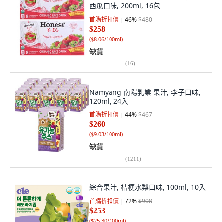
西瓜口味, 200ml, 16包
首購折扣價
46
%
$480
$258
(
$8.06/100ml
)
缺貨
(
16
)
Namyang 南陽乳業 果汁, 李子口味,
120ml, 24入
首購折扣價
44
%
$467
$260
(
$9.03/100ml
)
缺貨
(
1211
)
綜合果汁, 桔梗水梨口味, 100ml, 10入
首購折扣價
72
%
$908
$253
(
$25.30/100ml
)