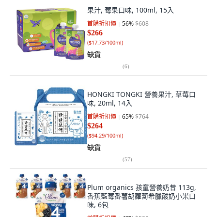
果汁, 莓果口味, 100ml, 15入
首購折扣價
56
%
$608
$266
(
$17.73/100ml
)
缺貨
(
6
)
HONGKI TONGKI 營養果汁, 草莓口
味, 20ml, 14入
首購折扣價
65
%
$764
$264
(
$94.29/100ml
)
缺貨
(
57
)
Plum organics 孩童營養奶昔 113g,
香蕉藍莓番薯胡蘿蔔希臘酸奶小米口
味, 6包