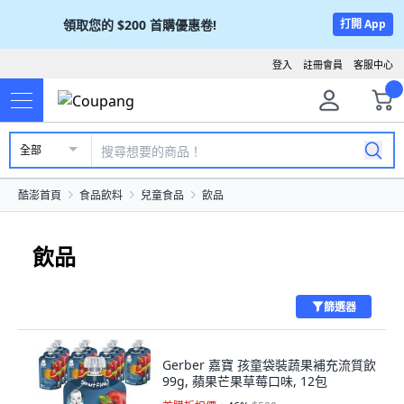
領取您的
$200
首購優惠卷!
打開 App
登入
註冊會員
客服中心
全部
酷澎首頁
食品飲料
兒童食品
飲品
飲品
篩選器
Gerber 嘉寶 孩童袋裝蔬果補充流質飲
99g, 蘋果芒果草莓口味, 12包