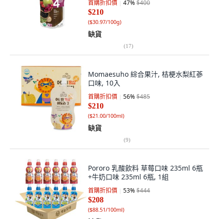
首購折扣價
47
%
$400
$210
(
$30.97/100g
)
缺貨
(
17
)
Momaesuho 綜合果汁, 桔梗水梨紅蔘
口味, 10入
首購折扣價
56
%
$485
$210
(
$21.00/100ml
)
缺貨
(
9
)
Pororo 乳酸飲料 草莓口味 235ml 6瓶
+牛奶口味 235ml 6瓶, 1組
首購折扣價
53
%
$444
$208
(
$88.51/100ml
)