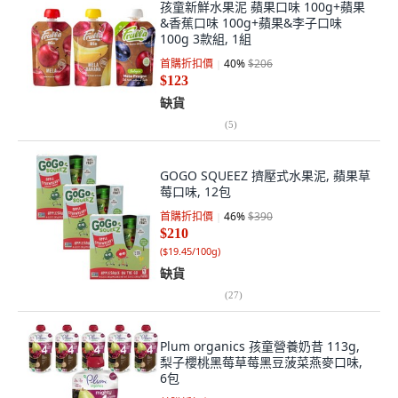
孩童新鮮水果泥 蘋果口味 100g+蘋果
&香蕉口味 100g+蘋果&李子口味
100g 3款組, 1組
首購折扣價
40
%
$206
$123
缺貨
(
5
)
GOGO SQUEEZ 擠壓式水果泥, 蘋果草
莓口味, 12包
首購折扣價
46
%
$390
$210
(
$19.45/100g
)
缺貨
(
27
)
Plum organics 孩童營養奶昔 113g,
梨子櫻桃黑莓草莓黑豆菠菜燕麥口味,
6包