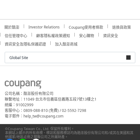
Investor Relations
關於酷澎
Coupang使用者條款
退換貨政策
信任管理中心
顧客隱私權政策通知
安心購物
資訊安全
資訊安全及隱私保護認證
加入酷澎商城
Global Site
公司名稱：酷澎股份有限公司
聯繫地址：11049 台北市信義區信義路五段7號13樓之1
統編：91002999
客服中心：0809-088-810 (免費) / 02-5592-7298
電子郵件：help_tw@coupang.com
©Coupang Taiwan Co., Ltd. 保留所有權利。
本網站上顯示的所有商標、標誌和服務標誌均為酷澎股份有限公司和/或其在美國和其
他國家/地區註冊之關聯公司之所屬財產。