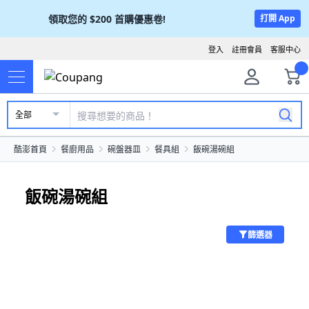
領取您的
$200
首購優惠卷!
打開 App
登入
註冊會員
客服中心
全部
酷澎首頁
餐廚用品
碗盤器皿
餐具組
飯碗湯碗組
飯碗湯碗組
篩選器