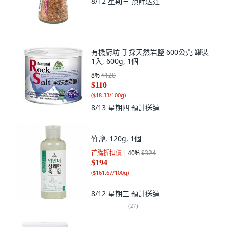
8/12 星期三
預計送達
有機廚坊 手採天然岩鹽 600公克 罐裝
1入, 600g, 1個
8
%
$120
$110
(
$18.33/100g
)
8/13 星期四
預計送達
竹鹽, 120g, 1個
首購折扣價
40
%
$324
$194
(
$161.67/100g
)
8/12 星期三
預計送達
(
27
)