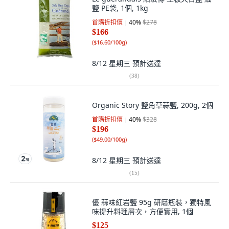
鹽 PE袋, 1個, 1kg
首購折扣價
40
%
$278
$166
(
$16.60/100g
)
8/12 星期三
預計送達
(
38
)
Organic Story 鹽角草蒜鹽, 200g, 2個
首購折扣價
40
%
$328
$196
(
$49.00/100g
)
8/12 星期三
預計送達
(
15
)
優 蒜味紅岩鹽 95g 研磨瓶裝，獨特風
味提升料理層次，方便實用, 1個
$125