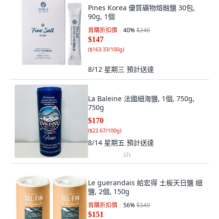
Pines Korea 優質礦物熔融鹽 30包,
90g, 1個
首購折扣價
40
%
$246
$147
(
$163.33/100g
)
8/12 星期三
預計送達
La Baleine 法國細海鹽, 1個, 750g,
750g
$170
(
$22.67/100g
)
8/14 星期五
預計送達
(
2
)
Le guerandais 給宏得 土板天日鹽 細
鹽, 2個, 150g
首購折扣價
56
%
$349
$151