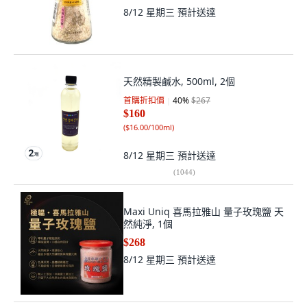
8/12 星期三
預計送達
天然精製鹹水, 500ml, 2個
首購折扣價
40
%
$267
$160
(
$16.00/100ml
)
8/12 星期三
預計送達
(
1044
)
Maxi Uniq 喜馬拉雅山 量子玫瑰鹽 天
然純淨, 1個
$268
8/12 星期三
預計送達