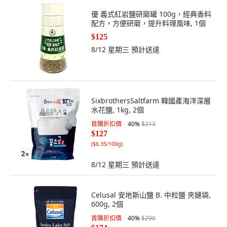
優 義式紅岩鹽研磨罐 100g，經典香料
配方，方便研磨，提升料理風味, 1個
$125
8/12 星期三
預計送達
SixbrothersSaltfarm 韓國產海洋深層
水花鹽, 1kg, 2個
首購折扣價
40
%
$213
$127
(
$6.35/100g
)
8/12 星期三
預計送達
Celusal 安地斯山鹽 B. 中粒鹽 夾鏈袋,
600g, 2個
首購折扣價
40
%
$290