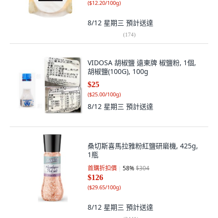
(
$12.20/100g
)
8/12 星期三
預計送達
(
174
)
VIDOSA 胡椒鹽 遠東牌 椒鹽粉, 1個,
胡椒鹽(100G), 100g
$25
(
$25.00/100g
)
8/12 星期三
預計送達
桑切斯喜馬拉雅粉紅鹽研磨機, 425g,
1瓶
首購折扣價
58
%
$304
$126
(
$29.65/100g
)
8/12 星期三
預計送達