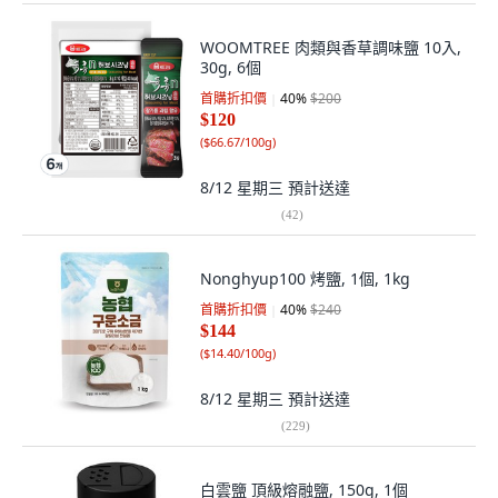
WOOMTREE 肉類與香草調味鹽 10入,
30g, 6個
首購折扣價
40
%
$200
$120
(
$66.67/100g
)
8/12 星期三
預計送達
(
42
)
Nonghyup100 烤鹽, 1個, 1kg
首購折扣價
40
%
$240
$144
(
$14.40/100g
)
8/12 星期三
預計送達
(
229
)
白雲鹽 頂級熔融鹽, 150g, 1個