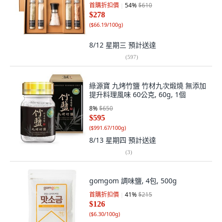
首購折扣價
54
%
$610
$278
(
$66.19/100g
)
8/12 星期三
預計送達
(
597
)
綠源寶 九烤竹鹽 竹材九次煅燒 無添加
提升料理風味 60公克, 60g, 1個
8
%
$650
$595
(
$991.67/100g
)
8/13 星期四
預計送達
(
3
)
gomgom 調味鹽, 4包, 500g
首購折扣價
41
%
$215
$126
(
$6.30/100g
)