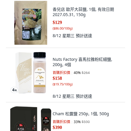
香兒店 歐芹大蒜鹽, 1個, 有效日期
2027.05.31, 150g
$129
(
$86.00/100g
)
8/12 星期三
預計送達
Nuts Factory 喜馬拉雅粉紅細鹽,
200g, 4個
首購折扣價
40
%
$264
$158
(
$19.75/100g
)
8/12 星期三
預計送達
Cham 松露鹽 250p, 1個, 500g
首購折扣價
33
%
$590
$390