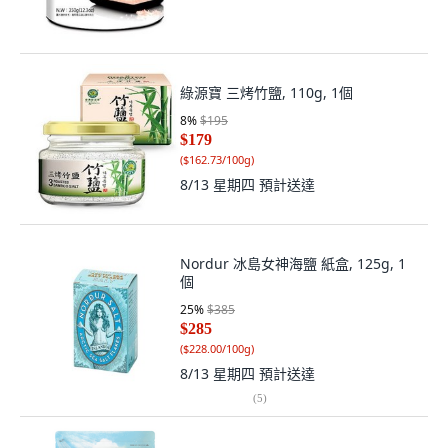
綠源寶 三烤竹鹽, 110g, 1個
8
%
$195
$179
(
$162.73/100g
)
8/13 星期四
預計送達
Nordur 冰島女神海鹽 紙盒, 125g, 1
個
25
%
$385
$285
(
$228.00/100g
)
8/13 星期四
預計送達
(
5
)