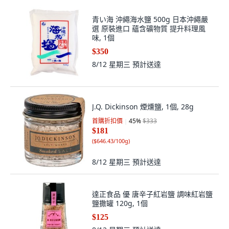
青い海 沖繩海水鹽 500g 日本沖繩嚴
選 原裝進口 蘊含礦物質 提升料理風
味, 1個
$350
8/12 星期三
預計送達
J.Q. Dickinson 煙燻鹽, 1個, 28g
首購折扣價
45
%
$333
$181
(
$646.43/100g
)
8/12 星期三
預計送達
達正食品 優 唐辛子紅岩鹽 調味紅岩鹽
鹽撒罐 120g, 1個
$125