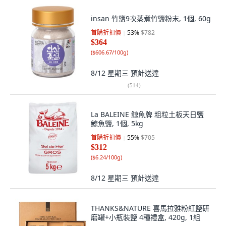
insan 竹鹽9次蒸煮竹鹽粉末, 1個, 60g
首購折扣價
53
%
$782
$364
(
$606.67/100g
)
8/12 星期三
預計送達
(
514
)
La BALEINE 鯨魚牌 粗粒土板天日鹽
鯨魚鹽, 1個, 5kg
首購折扣價
55
%
$705
$312
(
$6.24/100g
)
8/12 星期三
預計送達
THANKS&NATURE 喜馬拉雅粉紅鹽研
磨罐+小瓶裝鹽 4種禮盒, 420g, 1組