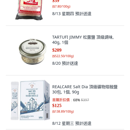
$39
(
$7.80/100g
)
8/13 星期四
預計送達
TARTUFI JIMMY 松露鹽 頂級調味,
40g, 1個
$209
(
$522.50/100g
)
8/20
預計送達
REALCARE Salt Dia 頂級礦物熔融鹽
30包, 1個, 90g
首購折扣價
68
%
$397
$125
(
$138.89/100g
)
8/12 星期三
預計送達