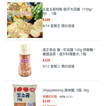
五星主廚特製 歐芹大蒜鹽（150g/
包）, 1個
$109
8/14 星期五
預計送達
達正食品 優。紅岩鹽 120g 研磨罐，
嚴選品質，提升料理層次, 1個
$110
8/12 星期三
預計送達
Sikjajaewang 風味鹽, 2個, 2kg
首購折扣價
40
%
$233
$139
(
$3.48/100g
)