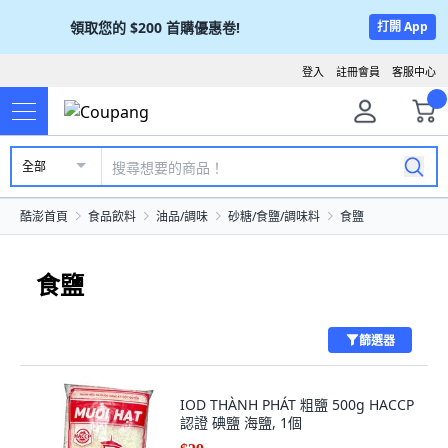
領取您的
$200
首購優惠卷!
打開 App
登入
註冊會員
客服中心
全部
酷澎首頁
食品飲料
油品/調味
砂糖/食鹽/調味料
食鹽
食鹽
篩選器
IOD THÀNH PHÁT 粗鹽 500g HACCP
認證 碘鹽 海鹽, 1個