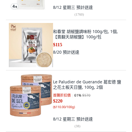
8/12 星期三
預計送達
(
1760
)
和春堂 胡椒鹽調味粉 100g/包, 1個,
【賣翻天胡椒鹽】100g/包
$115
8/20
預計送達
Le Paludier de Guerande 葛宏德 鹽
之花土板天日鹽, 100g, 2個
首購折扣價
61
%
$570
$220
(
$110.00/100g
)
8/12 星期三
預計送達
(
38
)