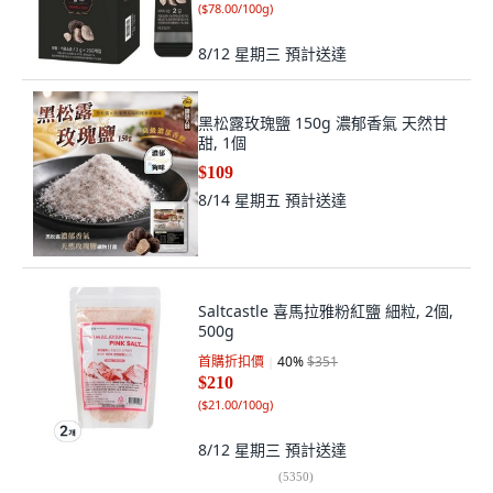
(
$78.00/100g
)
8/12 星期三
預計送達
黑松露玫瑰鹽 150g 濃郁香氣 天然甘
甜, 1個
$109
8/14 星期五
預計送達
Saltcastle 喜馬拉雅粉紅鹽 細粒, 2個,
500g
首購折扣價
40
%
$351
$210
(
$21.00/100g
)
8/12 星期三
預計送達
(
5350
)