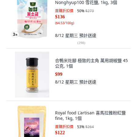
Nonghyup100 雪花鹽, 1kg, 3個
首購折扣價
50
%
$273
$136
(
$4.53/100g
)
8/12 星期三
預計送達
(
298
)
合鴨米灶腳 極致的主角 萬用胡椒鹽 45
公克, 1個
$99
8/12 星期三
預計送達
Royal food L'artisan 喜馬拉雅粉紅鹽
fine, 1kg, 1個
首購折扣價
53
%
$264
$122