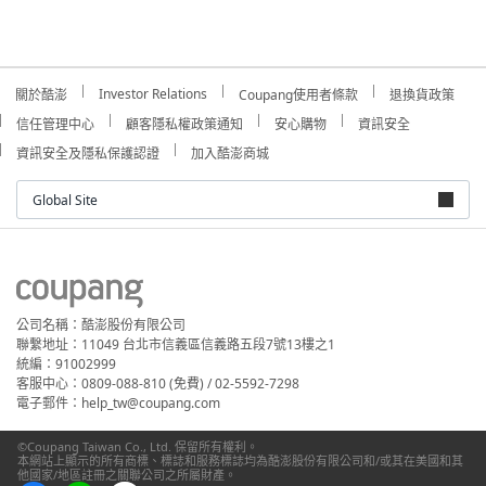
Investor Relations
關於酷澎
Coupang使用者條款
退換貨政策
信任管理中心
顧客隱私權政策通知
安心購物
資訊安全
資訊安全及隱私保護認證
加入酷澎商城
Global Site
公司名稱：酷澎股份有限公司
聯繫地址：11049 台北市信義區信義路五段7號13樓之1
統編：91002999
客服中心：0809-088-810 (免費) / 02-5592-7298
電子郵件：help_tw@coupang.com
©Coupang Taiwan Co., Ltd. 保留所有權利。
本網站上顯示的所有商標、標誌和服務標誌均為酷澎股份有限公司和/或其在美國和其
他國家/地區註冊之關聯公司之所屬財產。