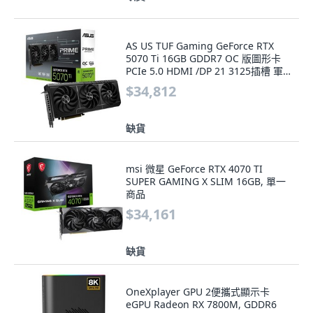
AS US TUF Gaming GeForce RTX
5070 Ti 16GB GDDR7 OC 版圖形卡
PCIe 5.0 HDMI /DP 21 3125插槽 軍
用等級零件保護 PCB,
$34,812
PRIMERTX5070TI-O16G
缺貨
msi 微星 GeForce RTX 4070 TI
SUPER GAMING X SLIM 16GB, 單一
商品
$34,161
缺貨
OneXplayer GPU 2便攜式顯示卡
eGPU Radeon RX 7800M, GDDR6