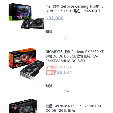
msi 微星 GeForce Gaming Trio顯示
卡 VD9096 16GB 黑色, RTX5070Ti
$32,866
缺貨
(
6
)
GIGABYTE 技嘉 Radeon RX 6650 XT
遊戲OC D6 D6 8GB飲食直接, GV-
R66XTGAMING OC-8GD
首購折扣價
$19,246
$8,621
55
%
缺貨
(
33
)
微星 GeForce RTX 3060 Ventus 2X
OC D6 12GB, 單品