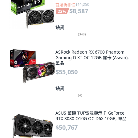
首購折扣價
$11,250
$8,587
23
%
缺貨
(
348
)
ASRock Radeon RX 6700 Phantom
Gaming D XT OC 12GB 顯卡 (Aswin),
單品
$55,050
缺貨
(
4
)
ASUS 華碩 TUF電競顯示卡 GeForce
RTX 3080 O10G OC D6X 10GB, 單品
$50,767