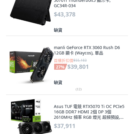
5070Ti Thunderbolt5 顯示卡,
GC34R-034
$43,378
缺貨
manli GeForce RTX 3060 Rush D6
12GB 顯卡 (Waycos), 單品
首購折扣價
$55,183
$39,801
27
%
缺貨
(
12
)
Asus TUF 電競 RTX5070 Ti OC PCIe5
16GB DDR7 HDMI 2個 DP 3個
2610MHz 頻率 RGB 燈光 超頻預設,
TUFRTX5070TI-O16G
$37,911