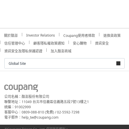
Investor Relations
關於酷澎
Coupang使用者條款
退換貨政策
信任管理中心
顧客隱私權政策通知
安心購物
資訊安全
資訊安全及隱私保護認證
加入酷澎商城
Global Site
公司名稱：酷澎股份有限公司
聯繫地址：11049 台北市信義區信義路五段7號13樓之1
統編：91002999
客服中心：0809-088-810 (免費) / 02-5592-7298
電子郵件：help_tw@coupang.com
©Coupang Taiwan Co., Ltd. 保留所有權利。