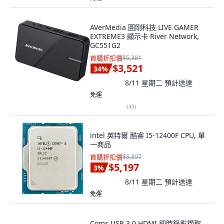
AVerMedia 圓剛科技 LIVE GAMER
EXTREME3 顯示卡 River Network,
GC551G2
首購折扣價
$5,381
$3,521
34
%
8/11 星期二
預計送達
免運
(
49
)
intel 英特爾 酷睿 I5-12400F CPU, 單
一商品
首購折扣價
$5,397
$5,197
3
%
8/11 星期二
預計送達
免運
Coms USB 3.0 HDMI 即時錄影擷取