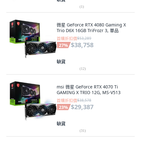
(
1
)
微星 GeForce RTX 4080 Gaming X
Trio D6X 16GB TriFrozr 3, 單品
首購折扣價
$53,289
$38,758
27
%
缺貨
(
12
)
msi 微星 GeForce RTX 4070 Ti
GAMING X TRIO 12G, MS-V513
首購折扣價
$38,578
$29,387
23
%
缺貨
(
31
)