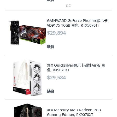
(
10
)
GAINWARD GeForce Phoenix顯示卡
VD9175 16GB 黑色, RTX5070Ti
$29,894
缺貨
XFX Quicksilver顯示卡磁性Air版 白
色, RX9070XT
$29,584
缺貨
XFX Mercury AMD Radeon RGB
Gaming Edition, RX9070XT