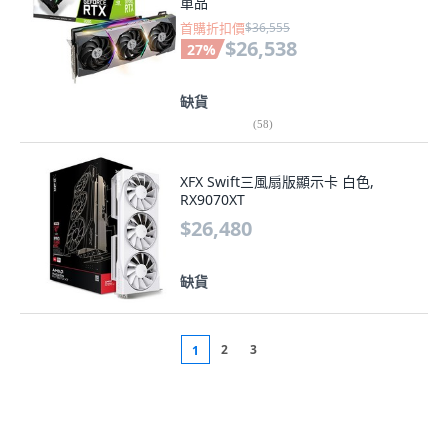
單品
首購折扣價
$36,555
$26,538
27
%
缺貨
(
58
)
XFX Swift三風扇版顯示卡 白色,
RX9070XT
$26,480
缺貨
2
3
1