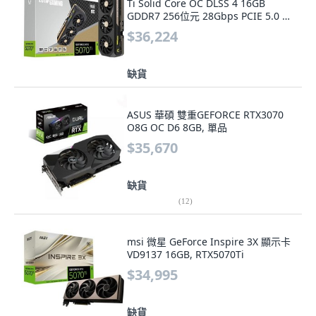
Ti Solid Core OC DLSS 4 16GB
GDDR7 256位元 28Gbps PCIE 5.0 顯
示卡 IceStorm 3.0 Advanced,
$36,224
RTX5070Ti
缺貨
ASUS 華碩 雙重GEFORCE RTX3070
O8G OC D6 8GB, 單品
$35,670
缺貨
(
12
)
msi 微星 GeForce Inspire 3X 顯示卡
VD9137 16GB, RTX5070Ti
$34,995
缺貨