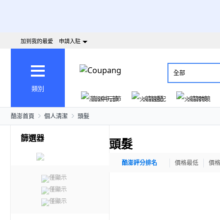
加到我的最愛
申請入駐
全部
類別
澎派中元節
火箭速配
火箭跨境
酷澎首頁
個人清潔
頭髮
篩選器
頭髮
酷澎評分排名
價格最低
價
僅顯示
僅顯示
僅顯示