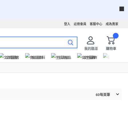
登入
註冊會員
客服中心
成為賣家
我的酷澎
購物車
文具圖書
食品飲料
生活用品
女性服飾
運動戶外
60
每頁筆