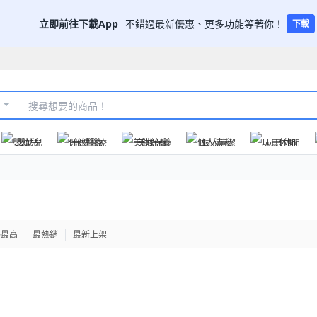
立即前往下載App
不錯過最新優惠、更多功能等著你！
下載
嬰幼兒
保健醫療
美妝保養
個人清潔
玩具休閒
格最高
最熱銷
最新上架