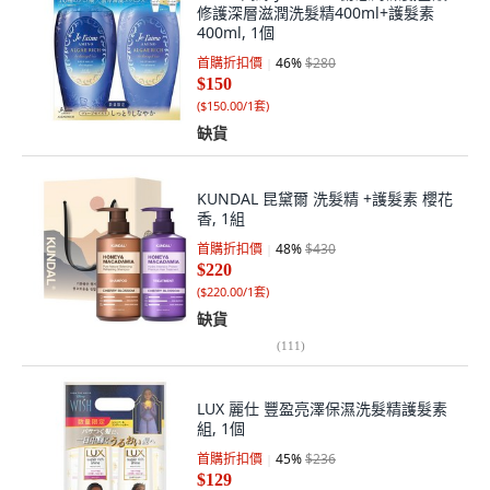
修護深層滋潤洗髮精400ml+護髮素
400ml, 1個
首購折扣價
46
%
$280
$150
(
$150.00/1套
)
缺貨
KUNDAL 昆黛爾 洗髮精 +護髮素 櫻花
香, 1組
首購折扣價
48
%
$430
$220
(
$220.00/1套
)
缺貨
(
111
)
LUX 麗仕 豐盈亮澤保濕洗髮精護髮素
組, 1個
首購折扣價
45
%
$236
$129