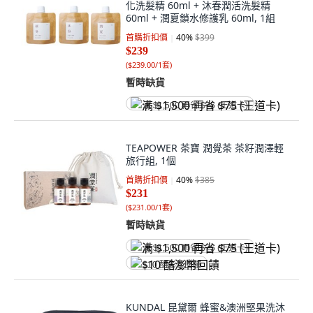
化洗髮精 60ml + 沐春潤活洗髮精
60ml + 潤夏鎖水修護乳 60ml, 1組
首購折扣價
40
%
$399
$239
(
$239.00/1套
)
暫時缺貨
满 $1,500 再省 $75 (王道卡)
TEAPOWER 茶寶 潤覺茶 茶籽潤澤輕
旅行組, 1個
首購折扣價
40
%
$385
$231
(
$231.00/1套
)
暫時缺貨
满 $1,500 再省 $75 (王道卡)
$10 酷澎幣回饋
KUNDAL 昆黛爾 蜂蜜&澳洲堅果洗沐