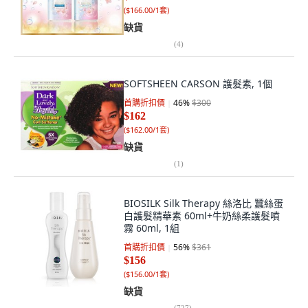
(
$166.00/1套
)
缺貨
(
4
)
SOFTSHEEN CARSON 護髮素, 1個
首購折扣價
46
%
$300
$162
(
$162.00/1套
)
缺貨
(
1
)
BIOSILK Silk Therapy 絲洛比 蠶絲蛋
白護髮精華素 60ml+牛奶絲柔護髮噴
霧 60ml, 1組
首購折扣價
56
%
$361
$156
(
$156.00/1套
)
缺貨
(
727
)