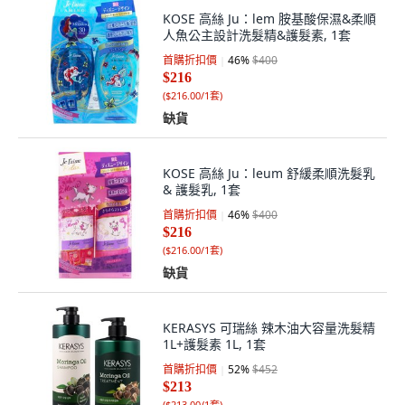
KOSE 高絲 Ju：lem 胺基酸保濕&柔順
人魚公主設計洗髮精&護髮素, 1套
首購折扣價
46
%
$400
$216
(
$216.00/1套
)
缺貨
KOSE 高絲 Ju：leum 舒緩柔順洗髮乳
& 護髮乳, 1套
首購折扣價
46
%
$400
$216
(
$216.00/1套
)
缺貨
KERASYS 可瑞絲 辣木油大容量洗髮精
1L+護髮素 1L, 1套
首購折扣價
52
%
$452
$213
(
$213.00/1套
)