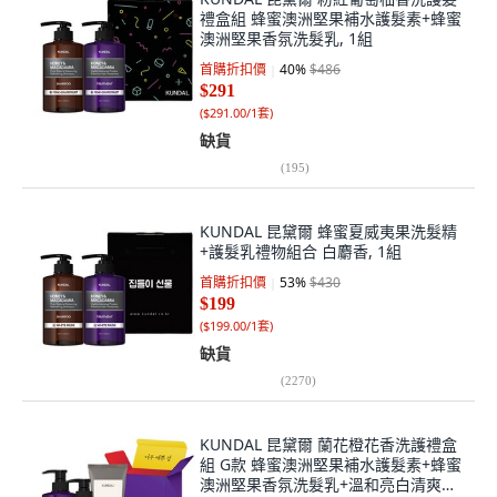
禮盒組 蜂蜜澳洲堅果補水護髮素+蜂蜜
澳洲堅果香氛洗髮乳, 1組
首購折扣價
40
%
$486
$291
(
$291.00/1套
)
缺貨
(
195
)
KUNDAL 昆黛爾 蜂蜜夏威夷果洗髮精
+護髮乳禮物組合 白麝香, 1組
首購折扣價
53
%
$430
$199
(
$199.00/1套
)
缺貨
(
2270
)
KUNDAL 昆黛爾 蘭花橙花香洗護禮盒
組 G款 蜂蜜澳洲堅果補水護髮素+蜂蜜
澳洲堅果香氛洗髮乳+溫和亮白清爽洗