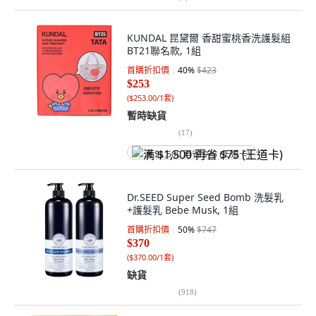
KUNDAL 昆黛爾 香甜蜜桃香洗護髮組
BT21聯名款, 1組
首購折扣價
40
%
$423
$253
(
$253.00/1套
)
暫時缺貨
(
17
)
满 $1,500 再省 $75 (王道卡)
Dr.SEED Super Seed Bomb 洗髮乳
+護髮乳 Bebe Musk, 1組
首購折扣價
50
%
$747
$370
(
$370.00/1套
)
缺貨
(
918
)