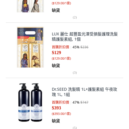
(
$129.00/1套
)
缺貨
(
2
)
LUX 麗仕 超豐盈光澤受損髮護理洗髮
精護髮素組, 1個
首購折扣價
45
%
$236
$129
(
$129.00/1套
)
缺貨
(
3
)
Dr.SEED 洗髮精 1L+護髮素組 午夜玫
瑰 1L, 1組
首購折扣價
47
%
$747
$393
(
$393.00/1套
)
缺貨
(
5
)