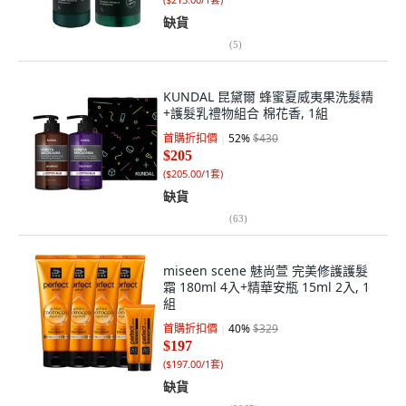
缺貨
(
5
)
KUNDAL 昆黛爾 蜂蜜夏威夷果洗髮精
+護髮乳禮物組合 棉花香, 1組
首購折扣價
52
%
$430
$205
(
$205.00/1套
)
缺貨
(
63
)
miseen scene 魅尚萱 完美修護護髮
霜 180ml 4入+精華安瓶 15ml 2入, 1
組
首購折扣價
40
%
$329
$197
(
$197.00/1套
)
缺貨