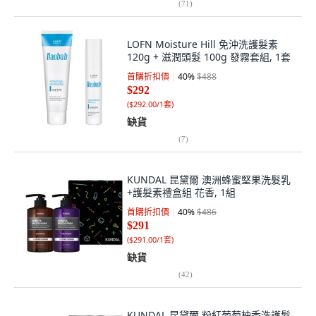
(
71
)
LOFN Moisture Hill 免沖洗護髮素
120g + 滋潤頭髮 100g 發霧套組, 1套
首購折扣價
40
%
$488
$292
(
$292.00/1套
)
缺貨
(
7
)
KUNDAL 昆黛爾 澳洲蜂蜜堅果洗髮乳
+護髮素禮盒組 花香, 1組
首購折扣價
40
%
$486
$291
(
$291.00/1套
)
缺貨
(
42
)
KUNDAL 昆黛爾 粉紅葡萄柚香洗護髮