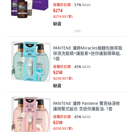
面乳, 1組
首購折扣價
57
%
$639
$274
(
$274.00/1套
)
缺貨
(
10
)
PANTENE 潘婷Miracles猴麵包樹萃取
保濕洗髮精+護髮素+迷你護髮精華組,
1個
首購折扣價
45
%
$470
$258
(
$258.00/1套
)
缺貨
PANTENE 潘婷 Pantene 驚奇絲滑修
護按壓式組合 含迷你護髮油, 1套
首購折扣價
45
%
$470
$258
(
$258.00/1套
)