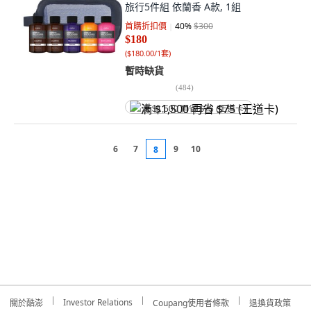
旅行5件組 依蘭香 A款, 1組
首購折扣價
40
%
$300
$180
(
$180.00/1套
)
暫時缺貨
(
484
)
满 $1,500 再省 $75 (王道卡)
6
7
9
10
8
Investor Relations
關於酷澎
Coupang使用者條款
退換貨政策