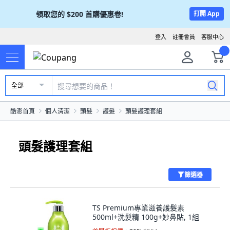
領取您的
$200
首購優惠卷!
打開 App
登入
註冊會員
客服中心
全部
酷澎首頁
個人清潔
頭髮
護髮
頭髮護理‭套組
頭髮護理‭套組
篩選器
TS Premium專業滋養護髮素
500ml+洗髮精 100g+妙鼻貼, 1組