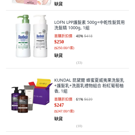
缺貨
LOFN LPP護髮素 500g+中乾性髮質用
洗髮精 1000g, 1組
首購折扣價
40
%
$418
$250
(
$250.00/1套
)
缺貨
(
33
)
KUNDAL 昆黛爾 蜂蜜夏威夷果洗髮乳
+護髮乳+洗面乳禮物組合 粉紅葡萄柚
香, 1組
首購折扣價
61
%
$639
$247
(
$247.00/1套
)
缺貨
(
10
)