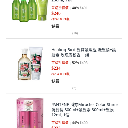
首購折扣價
40
%
$401
$240
(
$240.00/1套
)
缺貨
(
16
)
Healing Bird 髮質護理組 洗髮精+護
髮素 玫瑰雪松香, 1組
首購折扣價
52
%
$493
$234
(
$234.00/1套
)
缺貨
(
7
)
PANTENE 潘婷Miracles Color Shine
洗髮精 300ml+護髮素 300ml+髮膜
12ml, 1個
首購折扣價
44
%
$400