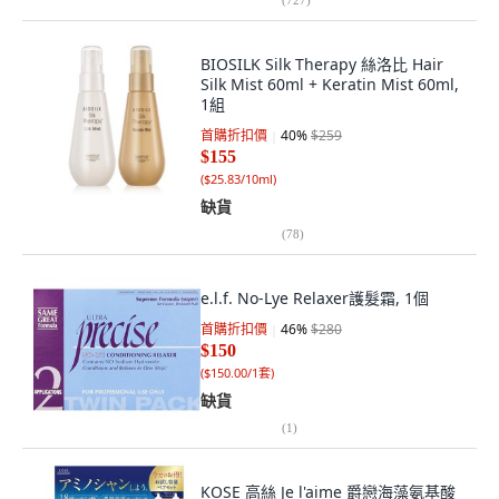
BIOSILK Silk Therapy 絲洛比 Hair
Silk Mist 60ml + Keratin Mist 60ml,
1組
首購折扣價
40
%
$259
$155
(
$25.83/10ml
)
缺貨
(
78
)
e.l.f. No-Lye Relaxer護髮霜, 1個
首購折扣價
46
%
$280
$150
(
$150.00/1套
)
缺貨
(
1
)
KOSE 高絲 Je l'aime 爵戀海藻氨基酸