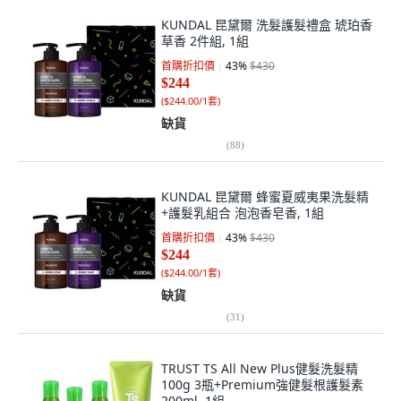
KUNDAL 昆黛爾 洗髮護髮禮盒 琥珀香
草香 2件組, 1組
首購折扣價
43
%
$430
$244
(
$244.00/1套
)
缺貨
(
88
)
KUNDAL 昆黛爾 蜂蜜夏威夷果洗髮精
+護髮乳組合 泡泡香皂香, 1組
首購折扣價
43
%
$430
$244
(
$244.00/1套
)
缺貨
(
31
)
TRUST TS All New Plus健髮洗髮精
100g 3瓶+Premium強健髮根護髮素
200ml, 1組