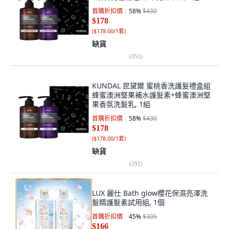
首購折扣價
58
%
$430
$178
(
$178.00/1套
)
缺貨
(
352
)
KUNDAL 昆黛爾 蜜桃香洗護髮禮盒組
蜂蜜澳洲堅果補水護髮素+蜂蜜澳洲堅
果香氛洗髮乳, 1組
首購折扣價
58
%
$430
$178
(
$178.00/1套
)
缺貨
(
292
)
LUX 麗仕 Bath glow櫻花保濕亮澤洗
髮精護髮素試用組, 1個
首購折扣價
45
%
$305
$166