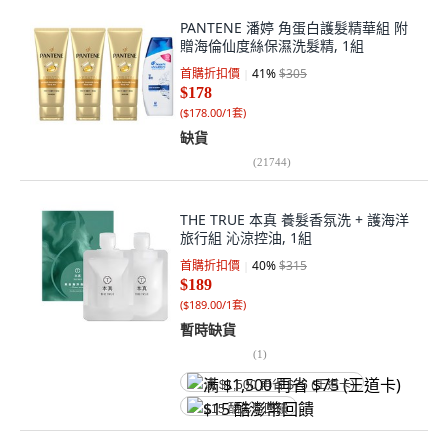
PANTENE 潘婷 角蛋白護髮精華組 附
贈海倫仙度絲保濕洗髮精, 1組
首購折扣價
41
%
$305
$178
(
$178.00/1套
)
缺貨
(
21744
)
THE TRUE 本真 養髮香氛洗 + 護海洋
旅行組 沁涼控油, 1組
首購折扣價
40
%
$315
$189
(
$189.00/1套
)
暫時缺貨
(
1
)
满 $1,500 再省 $75 (王道卡)
$15 酷澎幣回饋