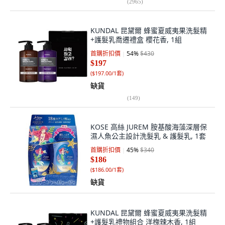
(
2965
)
KUNDAL 昆黛爾 蜂蜜夏威夷果洗髮精
+護髮乳喬遷禮盒 櫻花香, 1組
首購折扣價
54
%
$430
$197
(
$197.00/1套
)
缺貨
(
149
)
KOSE 高絲 JUREM 胺基酸海藻深層保
濕人魚公主設計洗髮乳 & 護髮乳, 1套
首購折扣價
45
%
$340
$186
(
$186.00/1套
)
缺貨
KUNDAL 昆黛爾 蜂蜜夏威夷果洗髮精
+護髮乳禮物組合 洋槐辣木香, 1組