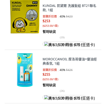
KUNDAL 昆黛爾 洗護髮組 BT21聯名
款, 1組
首購折扣價
40
%
$423
$253
(
$253.00/1套
)
暫時缺貨
(
19
)
满 $1,500 再省 $75 (王道卡)
MOROCCANOIL 摩洛哥優油+優油經
典香氛, 1組
首購折扣價
40
%
$426
$255
(
$255.00/1套
)
暫時缺貨
(
26
)
满 $1,500 再省 $75 (王道卡)