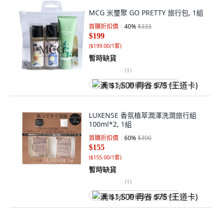
MCG 米璽聚 GO PRETTY 旅行包, 1組
首購折扣價
40
%
$333
$199
(
$199.00/1套
)
暫時缺貨
(
1
)
满 $1,500 再省 $75 (王道卡)
LUXENSE 香氛植萃潤澤洗潤旅行組
100ml*2, 1組
首購折扣價
60
%
$390
$155
(
$155.00/1套
)
暫時缺貨
(
1
)
满 $1,500 再省 $75 (王道卡)