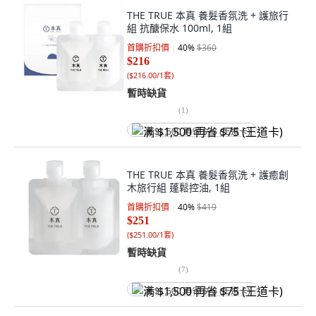
THE TRUE 本真 養髮香氛洗 + 護旅行
組 抗醣保水 100ml, 1組
首購折扣價
40
%
$360
$216
(
$216.00/1套
)
暫時缺貨
(
1
)
满 $1,500 再省 $75 (王道卡)
THE TRUE 本真 養髮香氛洗 + 護癒創
木旅行組 蓬鬆控油, 1組
首購折扣價
40
%
$419
$251
(
$251.00/1套
)
暫時缺貨
(
7
)
满 $1,500 再省 $75 (王道卡)