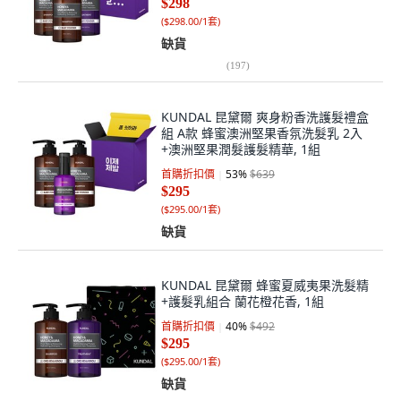
$298
(
$298.00/1套
)
缺貨
(
197
)
KUNDAL 昆黛爾 爽身粉香洗護髮禮盒
組 A款 蜂蜜澳洲堅果香氛洗髮乳 2入
+澳洲堅果潤髮護髮精華, 1組
首購折扣價
53
%
$639
$295
(
$295.00/1套
)
缺貨
KUNDAL 昆黛爾 蜂蜜夏威夷果洗髮精
+護髮乳組合 蘭花橙花香, 1組
首購折扣價
40
%
$492
$295
(
$295.00/1套
)
缺貨