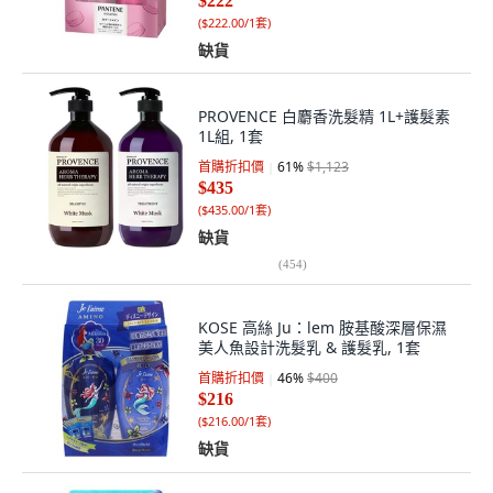
$222
(
$222.00/1套
)
缺貨
PROVENCE 白麝香洗髮精 1L+護髮素
1L組, 1套
首購折扣價
61
%
$1,123
$435
(
$435.00/1套
)
缺貨
(
454
)
KOSE 高絲 Ju：lem 胺基酸深層保濕
美人魚設計洗髮乳 & 護髮乳, 1套
首購折扣價
46
%
$400
$216
(
$216.00/1套
)
缺貨