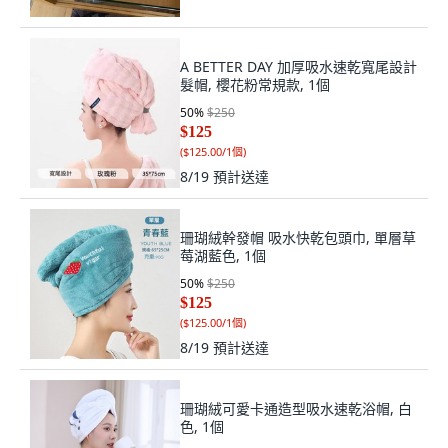
A BETTER DAY 加厚吸水速乾寬尾設計
髮帽, 櫻花粉常規款, 1個
50
%
$250
$125
(
$125.00/1個
)
8/19
預計送達
珊瑚絨幹發帽 吸水快乾包頭巾, 單層草
莓湖藍色, 1個
50
%
$250
$125
(
$125.00/1個
)
8/19
預計送達
珊瑚絨可愛卡通造型吸水速乾浴帽, 白
色, 1個