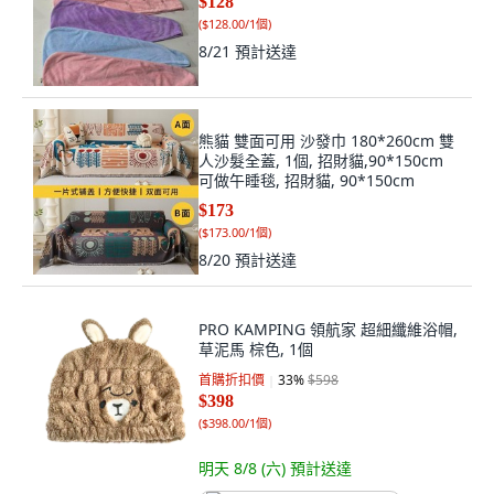
$128
(
$128.00/1個
)
8/21
預計送達
熊貓 雙面可用 沙發巾 180*260cm 雙
人沙髮全蓋, 1個, 招財貓,90*150cm
可做午睡毯, 招財貓, 90*150cm
$173
(
$173.00/1個
)
8/20
預計送達
PRO KAMPING 領航家 超細纖維浴帽,
草泥馬 棕色, 1個
首購折扣價
33
%
$598
$398
(
$398.00/1個
)
明天 8/8 (六)
預計送達