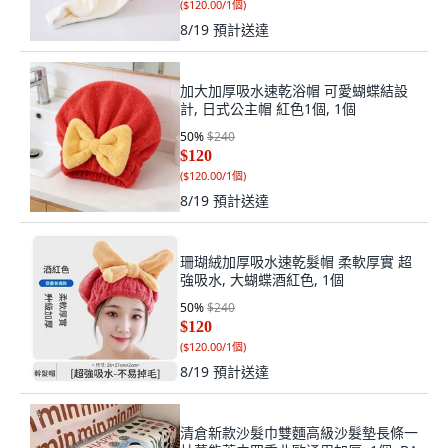
(
$120.00/1個
)
8/19
預計送達
加大加厚吸水速乾浴帽 可愛蝴蝶結設
計, 日式公主帽 紅色1個, 1個
50
%
$240
$120
(
$120.00/1個
)
8/19
預計送達
珊瑚絨加厚吸水速乾髮帽 柔軟厚實 超
強吸水, 大蝴蝶酒紅色, 1個
50
%
$240
$120
(
$120.00/1個
)
8/19
預計送達
清倉新款沙髮巾雙麵高級沙髮墊長條一