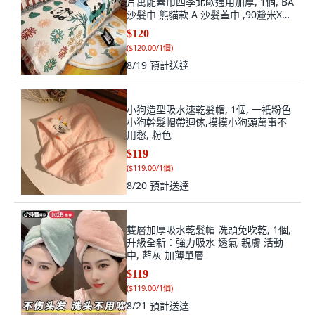
片萬能蓋巾四季北歐通用加厚, 1個, BA
沙髮巾 熊貓款 A 沙髮蓋巾 ,90釐米X90
釐米
$120
(
$120.00/1個
)
8/19
預計送達
小狗造型吸水速乾髮帽, 1個, 一衹粉色
小狗幹髮帽帶迴傢,摸摸小狗頭萬事不
用愁, 粉色
$119
(
$119.00/1個
)
8/20
預計送達
雙層加厚吸水乾髮帽 洗頭免吹乾, 1個,
升級全新：強力吸水 透氣-親膚 活動
中, 藍灰 加薄單層
$119
(
$119.00/1個
)
8/21
預計送達