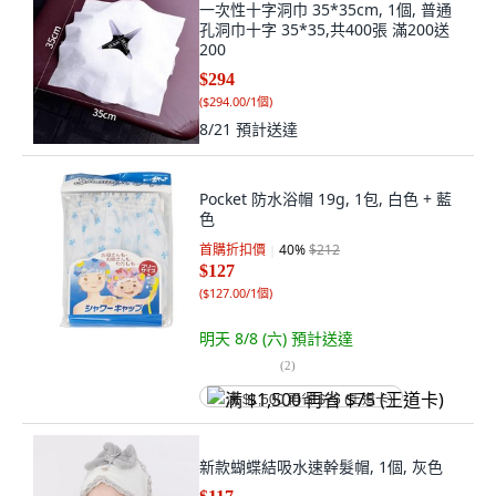
一次性十字洞巾 35*35cm, 1個, 普通
孔洞巾十字 35*35,共400張 滿200送
200
$294
(
$294.00/1個
)
8/21
預計送達
Pocket 防水浴帽 19g, 1包, 白色 + 藍
色
首購折扣價
40
%
$212
$127
(
$127.00/1個
)
明天 8/8 (六)
預計送達
(
2
)
满 $1,500 再省 $75 (王道卡)
新款蝴蝶結吸水速幹髮帽, 1個, 灰色