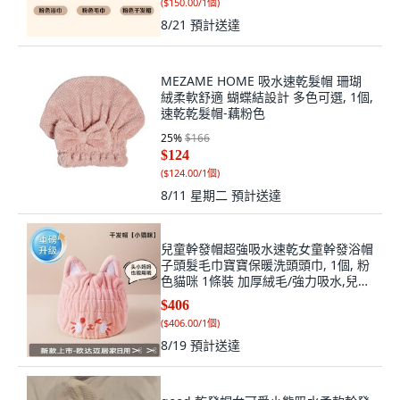
(
$150.00/1個
)
8/21
預計送達
MEZAME HOME 吸水速乾髮帽 珊瑚
絨柔軟舒適 蝴蝶結設計 多色可選, 1個,
速乾乾髮帽-藕粉色
25
%
$166
$124
(
$124.00/1個
)
8/11 星期二
預計送達
兒童幹發帽超強吸水速乾女童幹發浴帽
子頭髮毛巾寶寶保暖洗頭頭巾, 1個, 粉
色貓咪 1條裝 加厚絨毛/強力吸水,兒童
精品:蓬鬆透氣 7A抗菌抑菌 速吸速, 粉
$406
色
(
$406.00/1個
)
8/19
預計送達