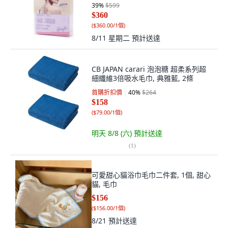
39
%
$599
$360
(
$360.00/1個
)
8/11 星期二
預計送達
CB JAPAN carari 泡泡糖 超柔系列超
細纖維3倍吸水毛巾, 典雅藍, 2條
首購折扣價
40
%
$264
$158
(
$79.00/1個
)
明天 8/8 (六)
預計送達
(
1
)
可愛甜心貓浴巾毛巾二件套, 1個, 甜心
貓, 毛巾
$156
(
$156.00/1個
)
8/21
預計送達