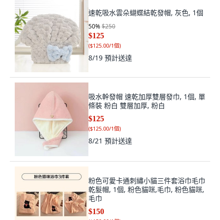
速乾吸水雲朵蝴蝶結乾發帽, 灰色, 1個
50
%
$250
$125
(
$125.00/1個
)
8/19
預計送達
吸水幹發帽 速乾加厚雙層發巾, 1個, 單
條裝 粉白 雙層加厚, 粉白
$125
(
$125.00/1個
)
8/21
預計送達
粉色可愛卡通刺繡小貓三件套浴巾毛巾
乾髮帽, 1個, 粉色貓咪,毛巾, 粉色貓咪,
毛巾
$150