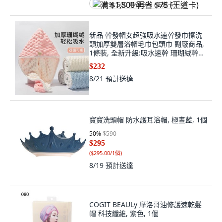
满 $1,500 再省 $75 (王道卡)
新品 幹發帽女超強吸水速幹發巾擦洗
頭加厚雙層浴帽毛巾包頭巾 副廠商品,
1條裝, 全新升級:吸水速幹 珊瑚絨幹發
帽 雙面,普通款:質量普通 隨機/1條裝
$232
較薄材質
8/21
預計送達
寶寶洗頭帽 防水護耳浴帽, 極晝藍, 1個
50
%
$590
$295
(
$295.00/1個
)
8/19
預計送達
COGIT BEAULy 摩洛哥油修護速乾髮
帽 科技纖維, 紫色, 1個