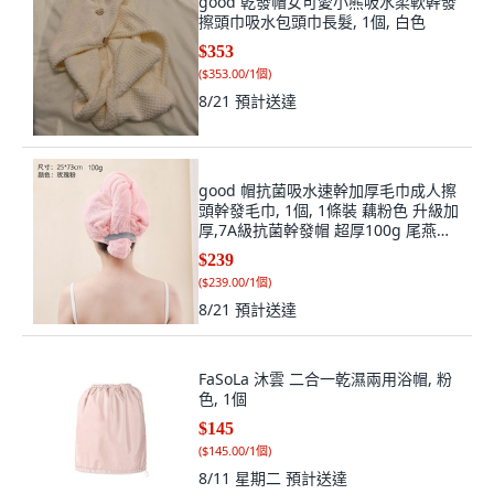
good 乾發帽女可愛小熊吸水柔軟幹發
擦頭巾吸水包頭巾長髮, 1個, 白色
$353
(
$353.00/1個
)
8/21
預計送達
good 帽抗菌吸水速幹加厚毛巾成人擦
頭幹發毛巾, 1個, 1條裝 藕粉色 升級加
厚,7A級抗菌幹發帽 超厚100g 尾燕幹
發, 藕粉色
$239
(
$239.00/1個
)
8/21
預計送達
FaSoLa 沐雲 二合一乾濕兩用浴帽, 粉
色, 1個
$145
(
$145.00/1個
)
8/11 星期二
預計送達