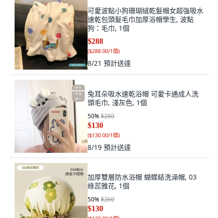
可愛波點小狗珊瑚絨乾髮帽女超強吸水
速乾包頭髮毛巾加厚浴帽學生, 波點
狗：毛巾, 1個
$288
(
$288.00/1個
)
8/21
預計送達
兔耳朵吸水速乾浴帽 可愛卡通成人洗
頭毛巾, 淺灰色, 1個
50
%
$260
$130
(
$130.00/1個
)
8/19
預計送達
加厚雙層防水浴帽 蝴蝶結洗澡帽, 03
綠蕊雅花, 1個
50
%
$260
$130