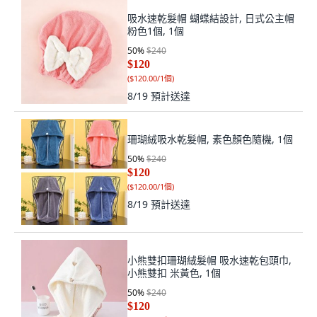
吸水速乾髮帽 蝴蝶結設計, 日式公主帽
粉色1個, 1個
50
%
$240
$120
(
$120.00/1個
)
8/19
預計送達
珊瑚絨吸水乾髮帽, 素色顏色隨機, 1個
50
%
$240
$120
(
$120.00/1個
)
8/19
預計送達
小熊雙扣珊瑚絨髮帽 吸水速乾包頭巾,
小熊雙扣 米黃色, 1個
50
%
$240
$120