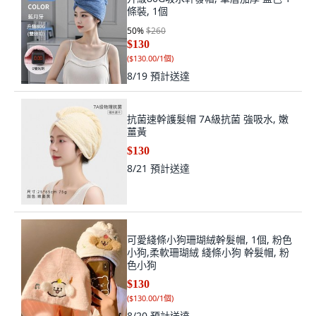
條裝, 1個
50
%
$260
$130
(
$130.00/1個
)
8/19
預計送達
抗菌速幹護髮帽 7A級抗菌 強吸水, 嫩
薑黃
$130
8/21
預計送達
可愛綫條小狗珊瑚絨幹髮帽, 1個, 粉色
小狗,柔軟珊瑚絨 綫條小狗 幹髮帽, 粉
色小狗
$130
(
$130.00/1個
)
8/20
預計送達