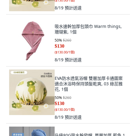
(
$130.00/1個
)
8/19
預計送達
吸水速幹加厚包頭巾 Warm things,
珊瑚紫, 1個
50
%
$260
$130
(
$130.00/1個
)
8/19
預計送達
EVA防水透氣浴帽 雙層加厚卡通圖案
適合沐浴時保持頭髮乾爽, 03 綠蕊雅
花, 1個
50
%
$260
$130
(
$130.00/1個
)
8/19
預計送達
升級80G吸水幹發帽, 單層加厚 藍色 1