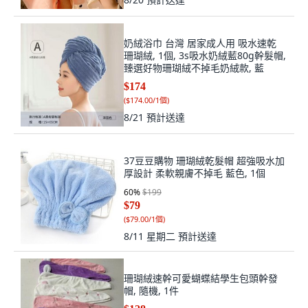
奶絨浴巾 台灣 居家成人用 吸水速乾
珊瑚絨, 1個, 3s吸水奶絨藍80g幹髮帽,
臻選好物珊瑚絨不掉毛奶絨款, 藍
$174
(
$174.00/1個
)
8/21
預計送達
37豆豆購物 珊瑚絨乾髮帽 超強吸水加
厚設計 柔軟親膚不掉毛 藍色, 1個
60
%
$199
$79
(
$79.00/1個
)
8/11 星期二
預計送達
珊瑚絨速幹可愛蝴蝶結學生包頭幹發
帽, 隨機, 1件