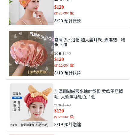
$120
(
$120.00/1個
)
8/20
預計送達
雙層防水浴帽 加大護耳款, 蝴蝶結：粉
色, 1個
50
%
$240
$120
(
$120.00/1個
)
8/19
預計送達
加厚珊瑚絨吸水速幹髮帽 柔軟不易掉
毛, 大蝴蝶酒紅色, 1個
50
%
$240
$120
(
$120.00/1個
)
8/19
預計送達