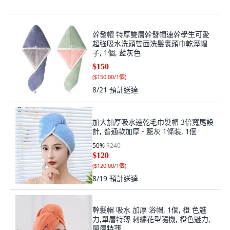
幹發帽 特厚雙層幹發帽速幹學生可愛
超強吸水洗頭雙面洗髮裹頭巾乾溼帽
子, 1個, 藍灰色
$150
(
$150.00/1個
)
8/21
預計送達
加大加厚吸水速乾毛巾髮帽 3倍寬尾設
計, 普通款加厚 - 藍灰 1條裝, 1個
50
%
$240
$120
(
$120.00/1個
)
8/19
預計送達
幹髮帽 吸水 加厚 浴帽, 1個, 橙 色魅
力,單層特薄 刺繡花型隨機, 橙色魅力,
單層特薄