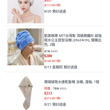
$117
(
$117.00/1個
)
8/20
預計送達
凱美棉業 MIT台灣製 頂級開纖紗 超強
吸水公主造型浴帽 (26x24cm), 隨機出
色, 2個
41
%
$480
$280
(
$140.00/1個
)
8/13 星期四
預計送達
珊瑚絨吸水速乾髮帽 浴帽, 淺咖, 1個
特價
76
%
$892
$213
(
$213.00/1個
)
8/21
預計送達