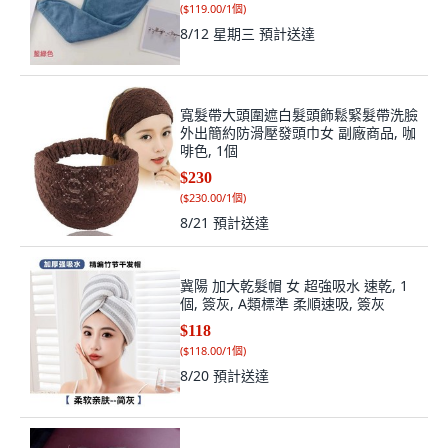
(
$119.00/1個
)
8/12 星期三
預計送達
寬髮帶大頭圍遮白髮頭飾鬆緊髮帶洗臉
外出簡約防滑壓發頭巾女 副廠商品, 咖
啡色, 1個
$230
(
$230.00/1個
)
8/21
預計送達
冀陽 加大乾髮帽 女 超強吸水 速乾, 1
個, 簽灰, A類標準 柔順速吸, 簽灰
$118
(
$118.00/1個
)
8/20
預計送達