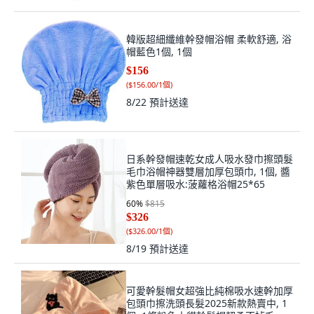
韓版超細纖維幹發帽浴帽 柔軟舒適, 浴
帽藍色1個, 1個
$156
(
$156.00/1個
)
8/22
預計送達
日系幹發帽速乾女成人吸水發巾擦頭髮
毛巾浴帽神器雙層加厚包頭巾, 1個, 醬
紫色單層吸水:菠蘿格浴帽25*65
60
%
$815
$326
(
$326.00/1個
)
8/19
預計送達
可愛幹髮帽女超強比純棉吸水速幹加厚
包頭巾擦洗頭長髮2025新款熱賣中, 1