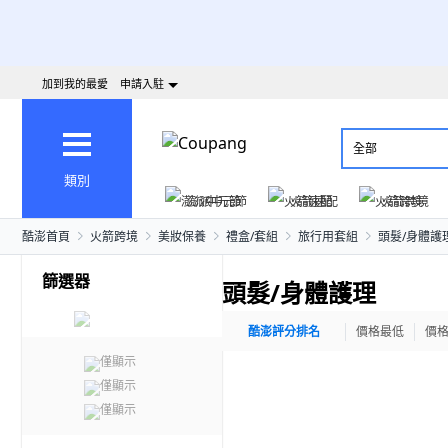
加到我的最愛
申請入駐
全部
類別
澎派中元節
火箭速配
火箭跨境
酷澎首頁
火箭跨境
美妝保養
禮盒/套組
旅行用套組
頭髮/身體護
篩選器
頭髮/身體護理
酷澎評分排名
價格最低
價
僅顯示
僅顯示
僅顯示