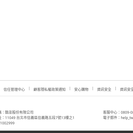
信任管理中心
顧客隱私權政策通知
安心購物
資訊安全
資訊安
稱：酷澎股份有限公司
客服中心：0809-088-
：11049 台北市信義區信義路五段7號13樓之1
電子郵件：help_tw
002999