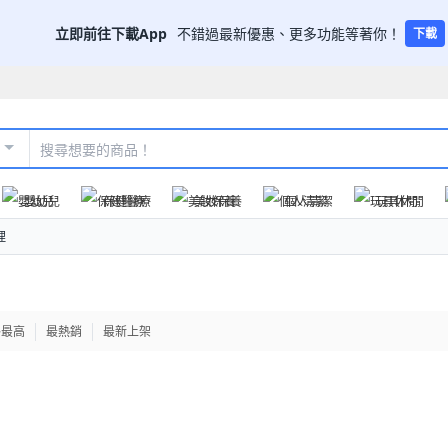
立即前往下載App
不錯過最新優惠、更多功能等著你！
下載
嬰幼兒
保健醫療
美妝保養
個人清潔
玩具休閒
理
格最高
最熱銷
最新上架