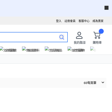
登入
註冊會員
客服中心
成為賣家
我的酷澎
購物車
文具圖書
食品飲料
生活用品
女性服飾
運動戶外
60
每頁筆