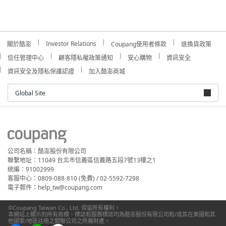
Investor Relations
關於酷澎
Coupang使用者條款
退換貨政策
信任管理中心
顧客隱私權政策通知
安心購物
資訊安全
資訊安全及隱私保護認證
加入酷澎商城
Global Site
公司名稱：酷澎股份有限公司
聯繫地址：11049 台北市信義區信義路五段7號13樓之1
統編：91002999
客服中心：0809-088-810 (免費) / 02-5592-7298
電子郵件：help_tw@coupang.com
©Coupang Taiwan Co., Ltd. 保留所有權利。
本網站上顯示的所有商標、標誌和服務標誌均為酷澎股份有限公司和/或其在美國和其
他國家/地區註冊之關聯公司之所屬財產。