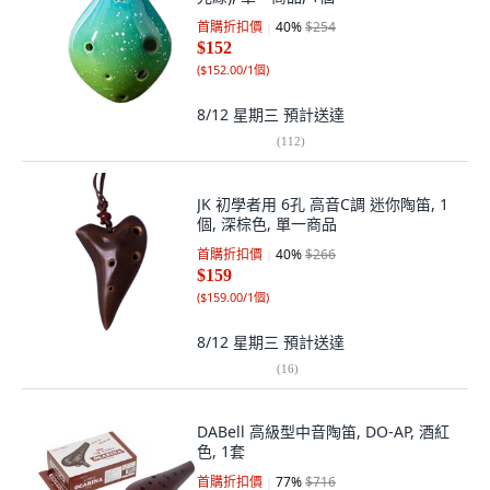
首購折扣價
40
%
$254
$152
(
$152.00/1個
)
8/12 星期三
預計送達
(
112
)
JK 初學者用 6孔 高音C調 迷你陶笛, 1
個, 深棕色, 單一商品
首購折扣價
40
%
$266
$159
(
$159.00/1個
)
8/12 星期三
預計送達
(
16
)
DABell 高級型中音陶笛, DO-AP, 酒紅
色, 1套
首購折扣價
77
%
$716