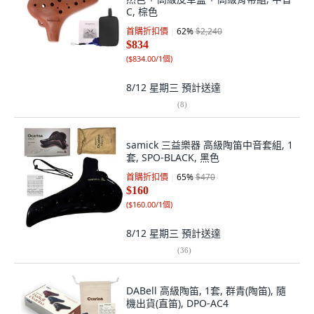
C, 棕色
首購折扣價
62
%
$2,240
$834
(
$834.00/1個
)
8/12 星期三
預計送達
(
8
)
samick 三益樂器 高級陶笛中音套組, 1
套, SPO-BLACK, 黑色
首購折扣價
65
%
$470
$160
(
$160.00/1個
)
8/12 星期三
預計送達
(
36
)
DABell 高級陶笛, 1套, 群青(陶笛), 隨
機出貨(直笛), DPO-AC4