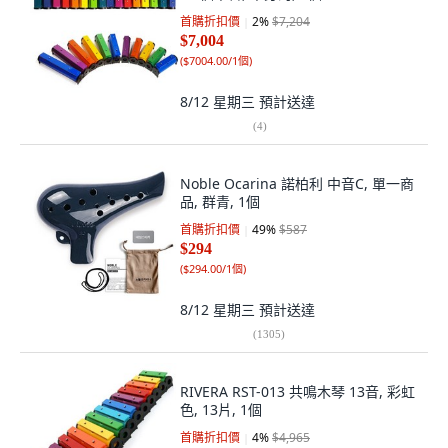
首購折扣價
2
%
$7,204
$7,004
(
$7004.00/1個
)
8/12 星期三
預計送達
(
4
)
Noble Ocarina 諾柏利 中音C, 單一商
品, 群青, 1個
首購折扣價
49
%
$587
$294
(
$294.00/1個
)
8/12 星期三
預計送達
(
1305
)
RIVERA RST-013 共鳴木琴 13音, 彩虹
色, 13片, 1個
首購折扣價
4
%
$4,965