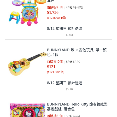
混色
首購折扣價
44
%
$3,172
$1,756
(
$1756.00/1個
)
8/12 星期三
預計送達
(
135
)
BUNNYLAND 啾 木吉他玩具, 單一顏
色, 1個
首購折扣價
63
%
$329
$121
(
$121.00/1個
)
8/12 星期三
預計送達
(
558
)
BUNNYLAND Hello Kitty 節奏管絃樂
器遊戲組, 混合色
首購折扣價
55
%
$584