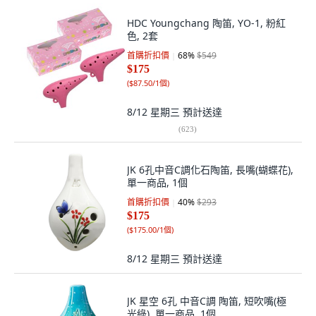
HDC Youngchang 陶笛, YO-1, 粉紅
色, 2套
首購折扣價
68
%
$549
$175
(
$87.50/1個
)
8/12 星期三
預計送達
(
623
)
JK 6孔中音C調化石陶笛, 長嘴(蝴蝶花),
單一商品, 1個
首購折扣價
40
%
$293
$175
(
$175.00/1個
)
8/12 星期三
預計送達
JK 星空 6孔 中音C調 陶笛, 短吹嘴(極
光綠), 單一商品, 1個