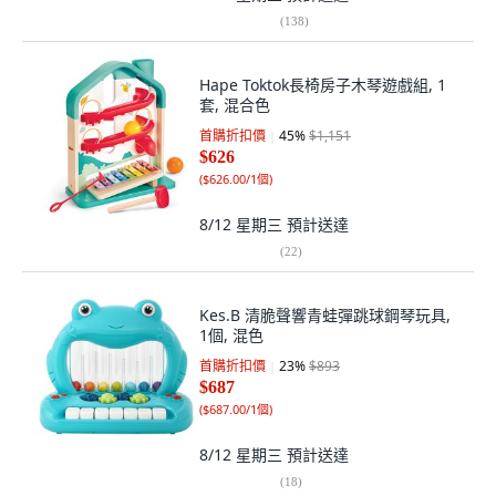
(
138
)
Hape Toktok長椅房子木琴遊戲組, 1
套, 混合色
首購折扣價
45
%
$1,151
$626
(
$626.00/1個
)
8/12 星期三
預計送達
(
22
)
Kes.B 清脆聲響青蛙彈跳球鋼琴玩具,
1個, 混色
首購折扣價
23
%
$893
$687
(
$687.00/1個
)
8/12 星期三
預計送達
(
18
)