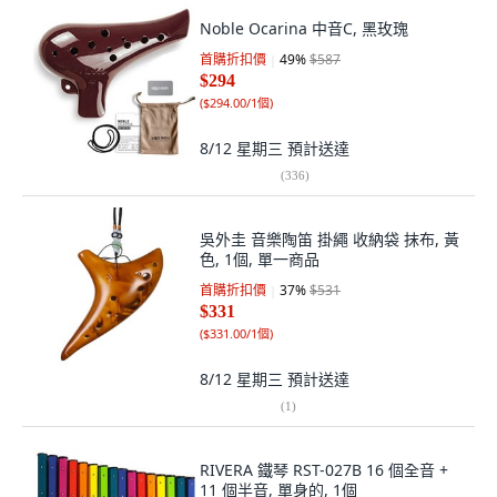
Noble Ocarina 中音C, 黑玫瑰
首購折扣價
49
%
$587
$294
(
$294.00/1個
)
8/12 星期三
預計送達
(
336
)
吳外圭 音樂陶笛 掛繩 收納袋 抹布, 黃
色, 1個, 單一商品
首購折扣價
37
%
$531
$331
(
$331.00/1個
)
8/12 星期三
預計送達
(
1
)
RIVERA 鐵琴 RST-027B 16 個全音 +
11 個半音, 單身的, 1個