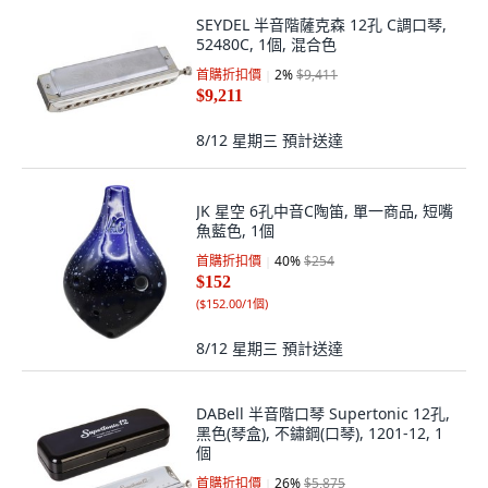
SEYDEL 半音階薩克森 12孔 C調口琴,
52480C, 1個, 混合色
首購折扣價
2
%
$9,411
$9,211
8/12 星期三
預計送達
JK 星空 6孔中音C陶笛, 單一商品, 短嘴
魚藍色, 1個
首購折扣價
40
%
$254
$152
(
$152.00/1個
)
8/12 星期三
預計送達
DABell 半音階口琴 Supertonic 12孔,
黑色(琴盒), 不鏽鋼(口琴), 1201-12, 1
個
首購折扣價
26
%
$5,875