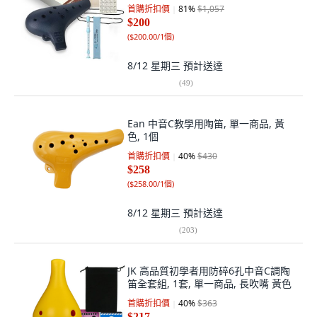
首購折扣價
81
%
$1,057
$200
(
$200.00/1個
)
8/12 星期三
預計送達
(
49
)
Ean 中音C教學用陶笛, 單一商品, 黃
色, 1個
首購折扣價
40
%
$430
$258
(
$258.00/1個
)
8/12 星期三
預計送達
(
203
)
JK 高品質初學者用防碎6孔中音C調陶
笛全套組, 1套, 單一商品, 長吹嘴 黃色
首購折扣價
40
%
$363
$217