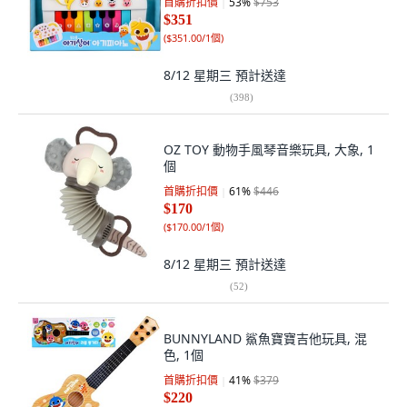
首購折扣價
53
%
$753
$351
(
$351.00/1個
)
8/12 星期三
預計送達
(
398
)
OZ TOY 動物手風琴音樂玩具, 大象, 1
個
首購折扣價
61
%
$446
$170
(
$170.00/1個
)
8/12 星期三
預計送達
(
52
)
BUNNYLAND 鯊魚寶寶吉他玩具, 混
色, 1個
首購折扣價
41
%
$379
$220