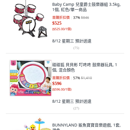
Baby Camp 兒童爵士鼓樂器組 3.5kg,
1個, 紅色/單一商品
首購折扣價
37
%
$846
$525
(
$525.00/1個
)
8/12 星期三
預計送達
(
75
)
碰碰狐 貝貝彬 叮咚咚 鼓樂器玩具, 1
個, 混合顏色
首購折扣價
57
%
$1,410
$596
(
$596.00/1個
)
8/12 星期三
預計送達
(
27
)
BUNNYLAND 鯊魚寶寶音樂遊戲, 1套,