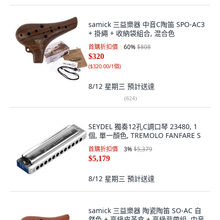
samick 三益樂器 中音C陶笛 SPO-AC3
+ 掛繩 + 收納袋組合, 混合色
首購折扣價
60
%
$808
$320
(
$320.00/1個
)
8/12 星期三
預計送達
(
624
)
SEYDEL 獨奏12孔C調口琴 23480, 1
個, 單一顏色, TREMOLO FANFARE S
首購折扣價
3
%
$5,379
$5,179
8/12 星期三
預計送達
samick 三益樂器 陶瓷陶笛 SO-AC 自
然色 + 高級皮革盒 + 高級背帶組, 中音