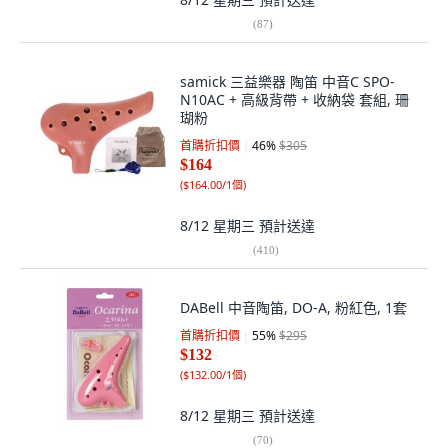
(
87
)
samick 三益樂器 陶笛 中音C SPO-
N10AC + 高級背帶 + 收納袋 套組, 珊
瑚粉
首購折扣價
46
%
$305
$164
(
$164.00/1個
)
8/12 星期三
預計送達
(
410
)
DABell 中音陶笛, DO-A, 粉紅色, 1套
首購折扣價
55
%
$295
$132
(
$132.00/1個
)
8/12 星期三
預計送達
(
70
)