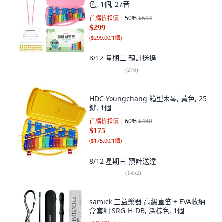
色, 1個, 27音
首購折扣價
50
%
$604
$299
(
$299.00/1個
)
8/12 星期三
預計送達
(
276
)
HDC Youngchang 箱型木琴, 黃色, 25
鍵, 1個
首購折扣價
60
%
$440
$175
(
$175.00/1個
)
8/12 星期三
預計送達
(
1452
)
samick 三益樂器 高級直笛 + EVA收納
盒套組 SRG-H-DB, 深棕色, 1個