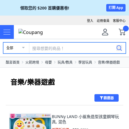
領取您的
$200
首購優惠卷!
打開 App
登入
註冊會員
客服中心
全部
酷澎首頁
火箭跨境
母嬰
玩具/教具
學習玩具
音樂/樂器遊戲
音樂/樂器遊戲
篩選器
BUNNy LAND 小鯊魚造型孩童鋼琴玩
具, 混色