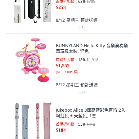
首購折扣價
63
%
$705
$258
8/12 星期三
預計送達
(
45
)
BUNNYLAND Hello Kitty 音樂演奏樂
器玩具套裝, 混色
首購折扣價
18
%
$1,918
$1,557
(
$1557.00/1個
)
8/12 星期三
預計送達
(
622
)
Jukebox Alice 3節高音彩色直笛 2入,
粉紅色 + 天藍色, 1套
首購折扣價
55
%
$412
$184