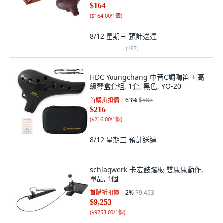
$164
(
$164.00/1個
)
8/12 星期三
預計送達
(
197
)
HDC Youngchang 中音C調陶笛 + 高
級琴盒套組, 1套, 黑色, YO-20
首購折扣價
63
%
$587
$216
(
$216.00/1個
)
8/12 星期三
預計送達
schlagwerk 卡宏鼓踏板 雙康康動作,
單品, 1個
首購折扣價
2
%
$9,453
$9,253
(
$9253.00/1個
)