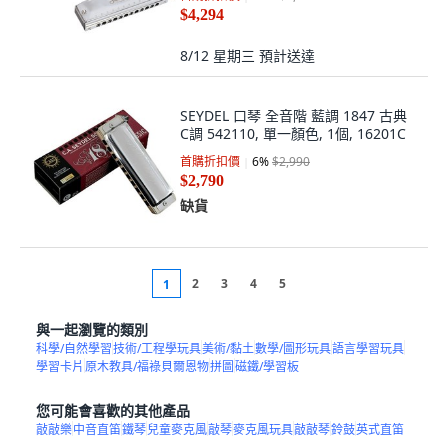
$4,294
8/12 星期三
預計送達
SEYDEL 口琴 全音階 藍調 1847 古典
C調 542110, 單一顏色, 1個, 16201C
首購折扣價
6
%
$2,990
$2,790
缺貨
2
3
4
5
1
與一起瀏覽的類別
科學/自然學習
技術/工程學玩具
美術/黏土
數學/圖形玩具
語言學習玩具
學習卡片
原木教具/福祿貝爾恩物
拼圖
磁鐵/學習板
您可能會喜歡的其他產品
敲敲樂
中音直笛
鐵琴
兒童麥克風
敲琴
麥克風玩具
敲敲琴
鈴鼓
英式直笛