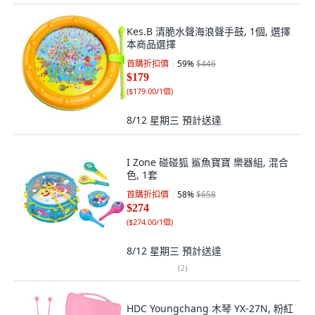
Kes.B 清脆水聲海浪聲手鼓, 1個, 選擇
本商品選擇
首購折扣價
59
%
$446
$179
(
$179.00/1個
)
8/12 星期三
預計送達
I Zone 碰碰狐 鯊魚寶寶 樂器組, 混合
色, 1套
首購折扣價
58
%
$658
$274
(
$274.00/1個
)
8/12 星期三
預計送達
(
2
)
HDC Youngchang 木琴 YX-27N, 粉紅