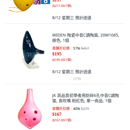
(
$217.00/1個
)
8/12 星期三
預計送達
WIDEN 陶瓷中音C調陶笛, 20W1085,
綠色, 1個
首購折扣價
57
%
$457
$195
(
$195.00/1個
)
8/12 星期三
預計送達
(
178
)
JK 高品質初學者用防碎6孔中音C調陶
笛, 長吹嘴 粉紅色, 單一商品, 1個
首購折扣價
40
%
$279
$167
(
$167.00/1個
)