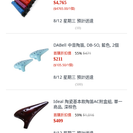
$4,765
(
$4765.00/1個
)
8/12 星期三
預計送達
(
10
)
DABell 中音陶笛, DB-SO, 藍色, 2個
首購折扣價
55
%
$471
$211
(
$105.50/1個
)
8/12 星期三
預計送達
(
500
)
Ideal 陶瓷基本款陶笛AC附盒組, 單一
商品, 深棕色
首購折扣價
59
%
$1,016
$409
8/12 星期三
預計送達