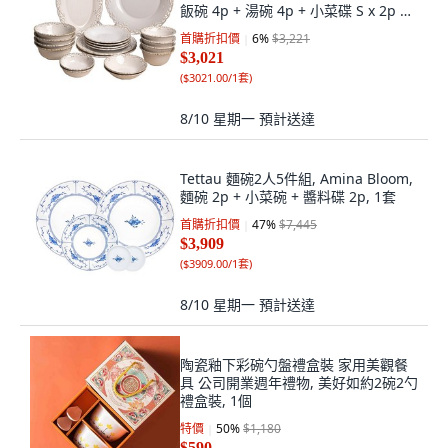
飯碗 4p + 湯碗 4p + 小菜碟 S x 2p +
小菜碟 M x 2p + 橢圓盤 M + 圓盤 S x
首購折扣價
6
%
$3,221
4p + 圓盤 M x 2p + 圓盤 L
$3,021
(
$3021.00/1套
)
8/10 星期一
預計送達
Tettau 麵碗2人5件組, Amina Bloom,
麵碗 2p + 小菜碗 + 醬料碟 2p, 1套
首購折扣價
47
%
$7,445
$3,909
(
$3909.00/1套
)
8/10 星期一
預計送達
陶瓷釉下彩碗勺盤禮盒裝 家用美觀餐
具 公司開業週年禮物, 美好如約2碗2勺
禮盒裝, 1個
特價
50
%
$1,180
$590