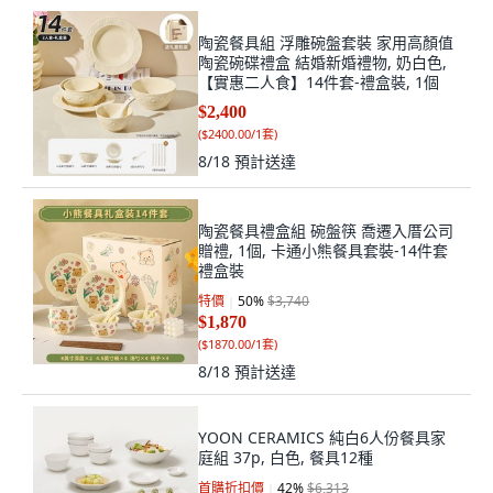
陶瓷餐具組 浮雕碗盤套裝 家用高顏值
陶瓷碗碟禮盒 結婚新婚禮物, 奶白色,
【實惠二人食】14件套-禮盒裝, 1個
$2,400
(
$2400.00/1套
)
8/18
預計送達
陶瓷餐具禮盒組 碗盤筷 喬遷入厝公司
贈禮, 1個, 卡通小熊餐具套裝-14件套
禮盒裝
特價
50
%
$3,740
$1,870
(
$1870.00/1套
)
8/18
預計送達
YOON CERAMICS 純白6人份餐具家
庭組 37p, 白色, 餐具12種
首購折扣價
42
%
$6,313