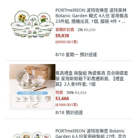
PORTmeIRION 波特玫琳恩 波特美林
Botanic Garden 韓式 4人份 家用餐具
23件組, 隨機出貨, 1個, 飯碗 4件 + 湯
碗 4件 + 大盤 + 中盤 + 小盤 + 小菜碟
首購折扣價
2
%
$9,230
2件 + 新碗 2件 + 義大利麵碗 2件 + 焗
$9,030
烤盅 2件 + 迷你方盤 4件
(
$9030.00/1套
)
8/10 星期一
預計送達
餐具禮盒 碗盤組 陶瓷餐具 百合碗碟套
裝 家用新款釉下彩喬遷新居, 【禮盒
裝】2人食9件套, 1個
特價
50
%
$3,332
$1,666
(
$1666.00/1套
)
8/18
預計送達
PORTmeIRION 波特玫琳恩 Botanic
Garden 6人份家用碗盤組 27件, 混合