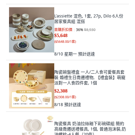
L'assiette 混色, 1套, 27p, Dilo 6人份
居家餐具組 混搭
首購折扣價
36
%
$8,930
$5,648
(
$5648.00/1套
)
8/10 星期一
預計送達
陶瓷碗盤禮盒 一人/二人食可愛餐具套
裝 婚禮生日喬遷禮物, 【禮盒裝】萌寵
派對一人食四件套, 1個
$2,308
(
$2308.00/1套
)
8/18
預計送達
陶瓷餐具 奶油拉絲釉下彩碗碟組 簡約
高級喬遷送禮餐具, 1個, 普通泡沫裝,奶
油螺紋-4人餐（20件）