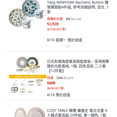
Twig NEWYORK Bachelor Button 雛
菊鏈甜點4件組, 參考詳細說明, 混合, 1
套
首購折扣價
9
%
$2,128
$1,928
(
$1928.00/1套
)
8/10 星期一
預計送達
(
1
)
日式和風陶瓷餐具碗盤套裝，家用輕奢
簡約北歐風格, 1個, 四色混搭-二人餐
【12件套】
特價
50
%
$1,216
$608
(
$608.00/1套
)
8/18
預計送達
COZY TABLE 橄欖 羅曼史 復古古董 4
人韓式餐具組 20件組, 單一顏色, 1套,