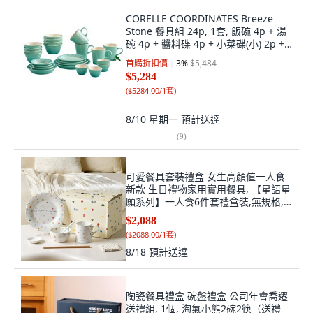
CORELLE COORDINATES Breeze
Stone 餐具組 24p, 1套, 飯碗 4p + 湯
碗 4p + 醬料碟 4p + 小菜碟(小) 2p +
小菜碟(中) + 小菜碟(大) + 盤子(小) 2p
首購折扣價
3
%
$5,484
+ 盤子(中) + 盤子(大) + 馬克杯 4p, 綠
$5,284
色
(
$5284.00/1套
)
8/10 星期一
預計送達
(
9
)
可愛餐具套裝禮盒 女生高顏值一人食
新款 生日禮物家用實用餐具, 【星語星
願系列】一人食6件套禮盒裝,無規格, 1
個
$2,088
(
$2088.00/1套
)
8/18
預計送達
陶瓷餐具禮盒 碗盤禮盒 公司年會喬遷
送禮組, 1個, 淘氣小熊2碗2筷（送禮