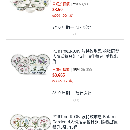
首購折扣價
5
%
$3,801
$3,601
(
$3601.00/1套
)
8/10 星期一
預計送達
(
1
)
PORTmeIRION 波特玫琳恩 植物園雙
人韓式餐具組 12件, 8件餐具, 隨機出
貨
首購折扣價
39
%
$6,055
$3,665
(
$3665.00/1套
)
8/10 星期一
預計送達
(
14
)
PORTmeIRION 波特玫琳恩 Botanic
Garden 4人份居家餐具組, 隨機出貨,
餐具5種, 15個