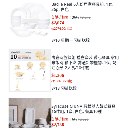
Bacile Real 6人份居家餐具組, 1套,
36p, 白色
首購折扣價
36
%
$3,278
$2,074
(
$2074.00/1套
)
8/10 星期一
預計送達
陶瓷碗盤筷組 禮盒套裝 愛心餐具 家用
米飯碗 釉下彩 喬遷新婚禮物, 1個, 奶
油心形-2人食/10件套
$1,306
(
$1306.00/1套
)
8/18
預計送達
Syracuse CHINA 楓葉雙人韓式餐具
16件組, 1套, 白色, 餐具10種
首購折扣價
6
%
$2,936
$2,736