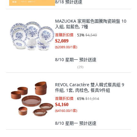
8/18
預計送達
MAZUOKA 家用藍色圖騰陶瓷碗盤 10
入組, 鈷藍色, 7種
首購折扣價
53
%
$4,540
$2,089
(
$2089.00/1套
)
8/10 星期一
預計送達
(
29
)
REVOL Caractère 雙人韓式餐具組 9
件組, 1套, 肉桂色, 餐具9件組
首購折扣價
65
%
$11,914
$4,160
(
$4160.00/1套
)
8/10 星期一
預計送達