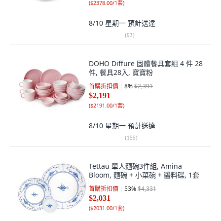
(
$2378.00/1套
)
8/10 星期一
預計送達
(
93
)
DOHO Diffure 固體餐具套組 4 件 28
件, 餐具28入, 寶寶粉
首購折扣價
8
%
$2,391
$2,191
(
$2191.00/1套
)
8/10 星期一
預計送達
(
155
)
Tettau 單人麵碗3件組, Amina
Bloom, 麵碗 + 小菜碗 + 醬料碟, 1套
首購折扣價
53
%
$4,331
$2,031
(
$2031.00/1套
)