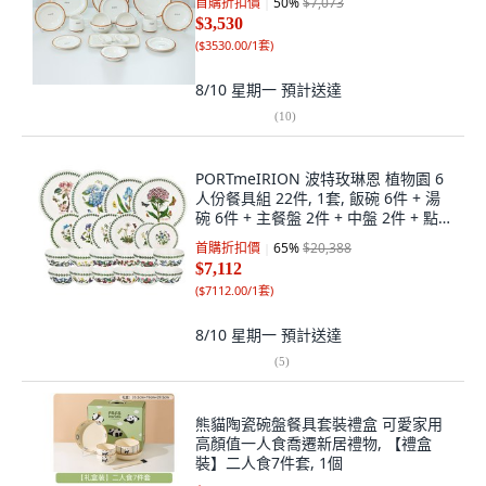
首購折扣價
50
%
$7,073
$3,530
(
$3530.00/1套
)
8/10 星期一
預計送達
(
10
)
PORTmeIRION 波特玫琳恩 植物園 6
人份餐具組 22件, 1套, 飯碗 6件 + 湯
碗 6件 + 主餐盤 2件 + 中盤 2件 + 點心
盤 4件 + 麥片碗 2件, 混色
首購折扣價
65
%
$20,388
$7,112
(
$7112.00/1套
)
8/10 星期一
預計送達
(
5
)
熊貓陶瓷碗盤餐具套裝禮盒 可愛家用
高顏值一人食喬遷新居禮物, 【禮盒
裝】二人食7件套, 1個