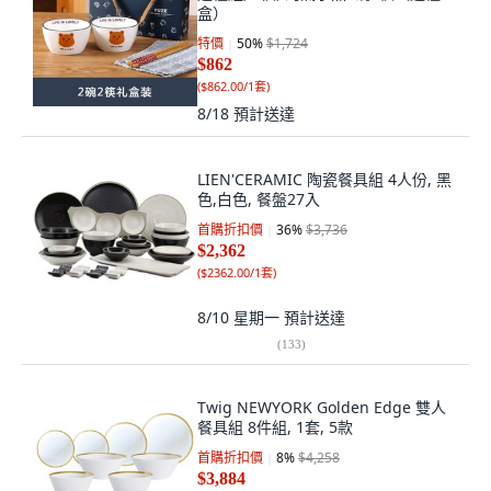
盒）
特價
50
%
$1,724
$862
(
$862.00/1套
)
8/18
預計送達
LIEN'CERAMIC 陶瓷餐具組 4人份, 黑
色,白色, 餐盤27入
首購折扣價
36
%
$3,736
$2,362
(
$2362.00/1套
)
8/10 星期一
預計送達
(
133
)
Twig NEWYORK Golden Edge 雙人
餐具組 8件組, 1套, 5款
首購折扣價
8
%
$4,258
$3,884