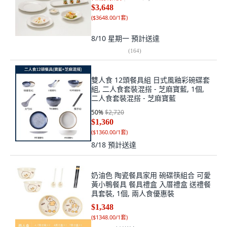
$3,648
(
$3648.00/1套
)
8/10 星期一
預計送達
(
164
)
雙人食 12頭餐具組 日式風釉彩碗碟套
組, 二人食套裝混搭 - 芝麻寶藍, 1個,
二人食套裝混搭 - 芝麻寶藍
50
%
$2,720
$1,360
(
$1360.00/1套
)
8/18
預計送達
奶油色 陶瓷餐具家用 碗碟筷組合 可愛
黃小鴨餐具 餐具禮盒 入厝禮盒 送禮餐
具套裝, 1個, 兩人食優惠裝
$1,348
(
$1348.00/1套
)