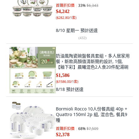
首購折扣價
33
%
$6,343
$4,242
(
$282.80/1套
)
8/10 星期一
預計送達
(
432
)
奶油風陶瓷碗盤餐具套組，多人居家用
餐，新款高顏值清新簡約設計, 1個,
【釉下彩】晨曦混色2人食20件配湯碗
$1,586
(
$1586.00/1套
)
8/18
預計送達
Bormioli Rocco 10人份餐具組 40p +
Quattro 150ml 2p 組, 混合色, 餐具9
種
首購折扣價
68
%
$7,509
$2,378