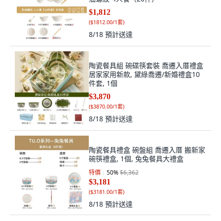
$1,812
(
$1812.00/1套
)
8/18
預計送達
陶瓷餐具組 碗碟筷套裝 喬遷入厝禮盒
居家家用新款, 黛綠喬遷/新婚禮盒10
件套, 1個
$3,870
(
$3870.00/1套
)
8/18
預計送達
陶瓷餐具禮盒 碗盤組 喬遷入厝 搬新家
碗筷禮盒, 1個, 兔兔餐具大禮盒
特價
50
%
$6,362
$3,181
(
$3181.00/1套
)
8/18
預計送達