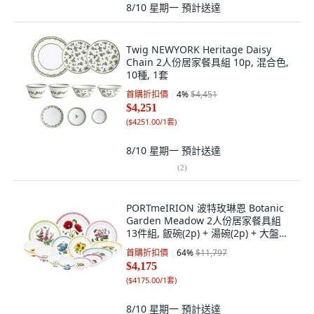
8/10 星期一
預計送達
Twig NEWYORK Heritage Daisy
Chain 2人份居家餐具組 10p, 混合色,
10種, 1套
首購折扣價
4
%
$4,451
$4,251
(
$4251.00/1套
)
8/10 星期一
預計送達
(
2
)
PORTmeIRION 波特玫琳恩 Botanic
Garden Meadow 2人份居家餐具組
13件組, 飯碗(2p) + 湯碗(2p) + 大盤
(1p) + 中盤(2p) + 小盤(2p) + 新碗(4p),
首購折扣價
64
%
$11,797
1套, 隨機出貨
$4,175
(
$4175.00/1套
)
8/10 星期一
預計送達