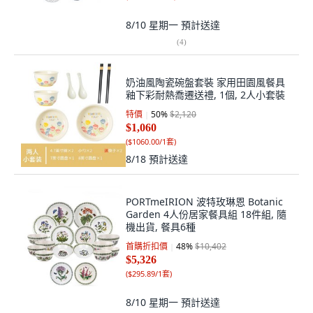
8/10 星期一
預計送達
(
4
)
奶油風陶瓷碗盤套裝 家用田園風餐具
釉下彩耐熱喬遷送禮, 1個, 2人小套裝
特價
50
%
$2,120
$1,060
(
$1060.00/1套
)
8/18
預計送達
PORTmeIRION 波特玫琳恩 Botanic
Garden 4人份居家餐具組 18件組, 隨
機出貨, 餐具6種
首購折扣價
48
%
$10,402
$5,326
(
$295.89/1套
)
8/10 星期一
預計送達