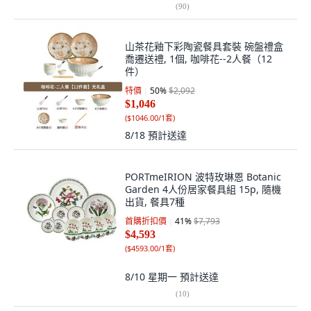
(
90
)
山茶花釉下彩陶瓷餐具套裝 碗盤禮盒
喬遷送禮, 1個, 咖啡花--2人餐（12
件）
特價
50
%
$2,092
$1,046
(
$1046.00/1套
)
8/18
預計送達
PORTmeIRION 波特玫琳恩 Botanic
Garden 4人份居家餐具組 15p, 隨機
出貨, 餐具7種
首購折扣價
41
%
$7,793
$4,593
(
$4593.00/1套
)
8/10 星期一
預計送達
(
10
)