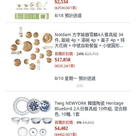
$2,534
(
$2534.00/1套
)
8/18
預計送達
Notdam 方字鍮器雪麟4人餐具組 34
件, 飯碗 4p + 湯碗 4p + 蓋子 4p + 特
大花碗 + 中號自助餐盤 + 小號圓形小
菜碟 + 中 2p + 大 + 湯匙 4p + 筷子 4
首購折扣價
24
%
$23,715
雙 + 筷架 4p, 單一顏色
$17,858
(
$525.24/1套
)
8/10 星期一
預計送達
(
22
)
Twig NEWYORK 韓國陶瓷 Heritage
Bluebird 2人份餐具組 10件組, 混合顏
色, 10種, 1套
首購折扣價
4
%
$4,602
$4,402
(
$4402.00/1套
)