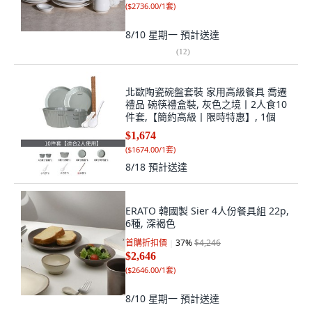
(
$2736.00/1套
)
8/10 星期一
預計送達
(
12
)
北歐陶瓷碗盤套裝 家用高級餐具 喬遷
禮品 碗筷禮盒裝, 灰色之境丨2人食10
件套,【簡約高級丨限時特惠】, 1個
$1,674
(
$1674.00/1套
)
8/18
預計送達
ERATO 韓國製 Sier 4人份餐具組 22p,
6種, 深褐色
首購折扣價
37
%
$4,246
$2,646
(
$2646.00/1套
)
8/10 星期一
預計送達