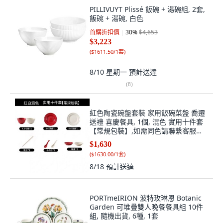
PILLIVUYT Plissé 飯碗 + 湯碗組, 2套,
飯碗 + 湯碗, 白色
首購折扣價
30
%
$4,653
$3,223
(
$1611.50/1套
)
8/10 星期一
預計送達
(
8
)
紅色陶瓷碗盤套裝 家用飯碗菜盤 喬遷
送禮 喜慶餐具, 1個, 混色 實用十件套
【常規包裝】,如需同色請聯繫客服備
註
$1,630
(
$1630.00/1套
)
8/18
預計送達
PORTmeIRION 波特玫琳恩 Botanic
Garden 可堆疊雙人晚餐餐具組 10件
組, 隨機出貨, 6種, 1套