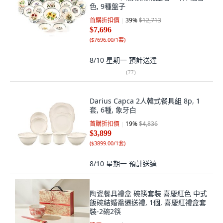
色, 9種盤子
首購折扣價
39
%
$12,713
$7,696
(
$7696.00/1套
)
8/10 星期一
預計送達
(
77
)
Darius Capca 2人韓式餐具組 8p, 1
套, 6種, 象牙白
首購折扣價
19
%
$4,836
$3,899
(
$3899.00/1套
)
8/10 星期一
預計送達
陶瓷餐具禮盒 碗筷套裝 喜慶紅色 中式
飯碗結婚喬遷送禮, 1個, 喜慶紅禮盒套
裝-2碗2筷