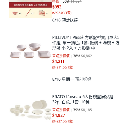
特價
50
%
$1,984
$992
(
$992.00/1套
)
8/18
預計送達
PILLIVUYT Plissé 方形盤型實用單人5
件組, 單一顏色, 1套, 飯碗 + 湯碗 + 方
形盤 小 2入 + 方形盤 中
首購折扣價
38
%
$6,862
$4,211
(
$4211.00/1套
)
8/10 星期一
預計送達
ERATO L'oiseau 6人份碗盤居家組
32p, 白色, 1套, 10種
首購折扣價
39
%
$8,185
$4,927
(
$4927.00/1套
)