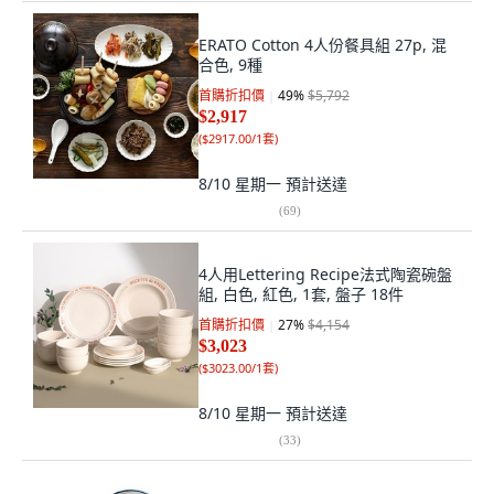
ERATO Cotton 4人份餐具組 27p, 混
合色, 9種
首購折扣價
49
%
$5,792
$2,917
(
$2917.00/1套
)
8/10 星期一
預計送達
(
69
)
4人用Lettering Recipe法式陶瓷碗盤
組, 白色, 紅色, 1套, 盤子 18件
首購折扣價
27
%
$4,154
$3,023
(
$3023.00/1套
)
8/10 星期一
預計送達
(
33
)