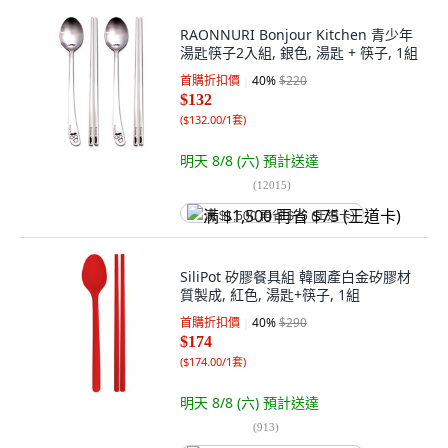
RAONNURI Bonjour Kitchen 青少年
湯匙筷子2入組, 銀色, 湯匙 + 筷子, 1組
首購折扣價
40
%
$220
$132
(
$132.00/1套
)
明天 8/8 (六)
預計送達
(
12015
)
满 $1,500 再省 $75 (王道卡)
SiliPot 矽膠餐具組 韓國產白金矽膠材
質製成, 紅色, 湯匙+筷子, 1組
首購折扣價
40
%
$290
$174
(
$174.00/1套
)
明天 8/8 (六)
預計送達
(
913
)