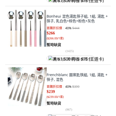
满 $1,500 再省 $75 (王道卡)
Bonheui 混色湯匙筷子組, 1組, 湯匙 +
筷子, 乳白色+棕色+粉色+灰色
首購折扣價
40
%
$444
$266
(
$266.00/1套
)
暫時缺貨
(
1425
)
满 $1,500 再省 $75 (王道卡)
Frenchblanc 圖案匙筷組, 1組, 湯匙 +
筷子, 混色
首購折扣價
40
%
$399
$239
(
$239.00/1套
)
暫時缺貨
(
967
)