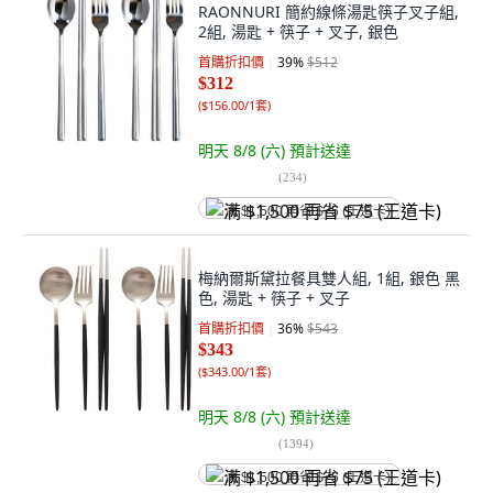
RAONNURI 簡約線條湯匙筷子叉子組,
2組, 湯匙 + 筷子 + 叉子, 銀色
首購折扣價
39
%
$512
$312
(
$156.00/1套
)
明天 8/8 (六)
預計送達
(
234
)
满 $1,500 再省 $75 (王道卡)
梅納爾斯黛拉餐具雙人組, 1組, 銀色 黑
色, 湯匙 + 筷子 + 叉子
首購折扣價
36
%
$543
$343
(
$343.00/1套
)
明天 8/8 (六)
預計送達
(
1394
)
满 $1,500 再省 $75 (王道卡)