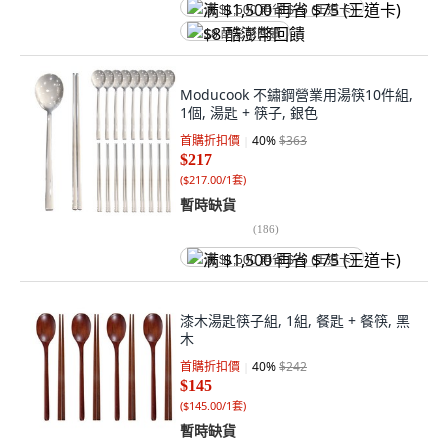
满 $1,500 再省 $75 (王道卡)
$8 酷澎幣回饋
Moducook 不鏽鋼營業用湯筷10件組,
1個, 湯匙 + 筷子, 銀色
首購折扣價
40
%
$363
$217
(
$217.00/1套
)
暫時缺貨
(
186
)
满 $1,500 再省 $75 (王道卡)
漆木湯匙筷子組, 1組, 餐匙 + 餐筷, 黑
木
首購折扣價
40
%
$242
$145
(
$145.00/1套
)
暫時缺貨