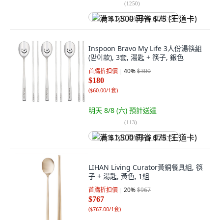
(
1250
)
满 $1,500 再省 $75 (王道卡)
Inspoon Bravo My Life 3人份湯筷組
(맏이款), 3套, 湯匙 + 筷子, 銀色
首購折扣價
40
%
$300
$180
(
$60.00/1套
)
明天 8/8 (六)
預計送達
(
113
)
满 $1,500 再省 $75 (王道卡)
LIHAN Living Curator黃銅餐具組, 筷
子 + 湯匙, 黃色, 1組
首購折扣價
20
%
$967
$767
(
$767.00/1套
)