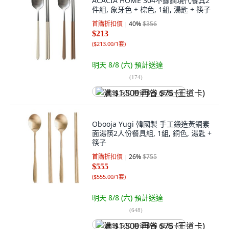
ACACIA HOME 304不鏽鋼現代餐具2
件組, 象牙色 + 棕色, 1組, 湯匙 + 筷子
首購折扣價
40
%
$356
$213
(
$213.00/1套
)
明天 8/8 (六)
預計送達
(
174
)
满 $1,500 再省 $75 (王道卡)
Obooja Yugi 韓國製 手工鍛造黃銅素
面湯筷2人份餐具組, 1組, 銅色, 湯匙 +
筷子
首購折扣價
26
%
$755
$555
(
$555.00/1套
)
明天 8/8 (六)
預計送達
(
648
)
满 $1,500 再省 $75 (王道卡)