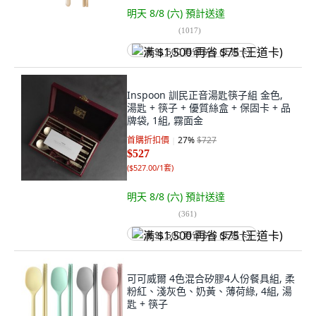
明天 8/8 (六)
預計送達
(
1017
)
满 $1,500 再省 $75 (王道卡)
Inspoon 訓民正音湯匙筷子組 金色,
湯匙 + 筷子 + 優質絲盒 + 保固卡 + 品
牌袋, 1組, 霧面金
首購折扣價
27
%
$727
$527
(
$527.00/1套
)
明天 8/8 (六)
預計送達
(
361
)
满 $1,500 再省 $75 (王道卡)
可可威爾 4色混合矽膠4人份餐具組, 柔
粉紅、淺灰色、奶黃、薄荷綠, 4組, 湯
匙 + 筷子