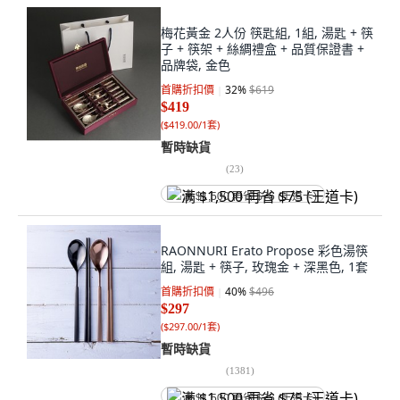
梅花黃金 2人份 筷匙組, 1組, 湯匙 + 筷
子 + 筷架 + 絲綢禮盒 + 品質保證書 +
品牌袋, 金色
首購折扣價
32
%
$619
$419
(
$419.00/1套
)
暫時缺貨
(
23
)
满 $1,500 再省 $75 (王道卡)
RAONNURI Erato Propose 彩色湯筷
組, 湯匙 + 筷子, 玫瑰金 + 深黑色, 1套
首購折扣價
40
%
$496
$297
(
$297.00/1套
)
暫時缺貨
(
1381
)
满 $1,500 再省 $75 (王道卡)