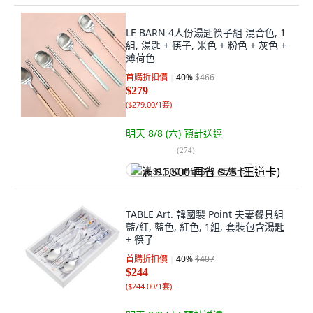
LE BARN 4人份湯匙筷子組 混合色, 1
組, 湯匙 + 筷子, 米色 + 粉色 + 灰色 +
薄荷色
首購折扣價
40
%
$466
$279
(
$279.00/1套
)
明天 8/8 (六)
預計送達
(
274
)
满 $1,500 再省 $75 (王道卡)
TABLE Art. 韓國製 Point 夫妻餐具組
藍/紅, 藍色, 紅色, 1組, 套裝包含湯匙
+ 筷子
首購折扣價
40
%
$407
$244
(
$244.00/1套
)