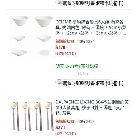
满 $1,500 再省 $75 (王道卡)
CCLIME 簡約綜合餐具6入組 陶瓷餐
具, 奶油白色, 飯碗 + 湯碗 + 9cm小菜
盤 + 12cm小菜盤 + 13cm小菜盤 + 匙
筷架, 1套
首購折扣價
40
%
$284
$170
(
$170.00/1套
)
明天 8/8 (六)
預計送達
(
4194
)
满 $1,500 再省 $75 (王道卡)
DALPAENGI LIVING 304不鏽鋼簡約美
型4人餐具組, 筷子 4雙 + 湯匙 4支, 1
組, 灰色
首購折扣價
40
%
$453
$271
(
$271.00/1套
)