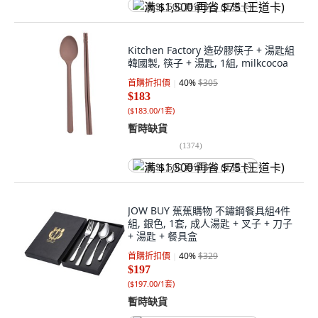
满 $1,500 再省 $75 (王道卡)
Kitchen Factory 造矽膠筷子 + 湯匙組
韓國製, 筷子 + 湯匙, 1組, milkcocoa
首購折扣價
40
%
$305
$183
(
$183.00/1套
)
暫時缺貨
(
1374
)
满 $1,500 再省 $75 (王道卡)
JOW BUY 蕉蕉購物 不鏽鋼餐具組4件
組, 銀色, 1套, 成人湯匙 + 叉子 + 刀子
+ 湯匙 + 餐具盒
首購折扣價
40
%
$329
$197
(
$197.00/1套
)
暫時缺貨