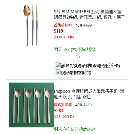
SSUEIM MARIEBEL系列 莫蘭迪不鏽
鋼餐具2件組, 迷霧黑, 1組, 餐匙 + 筷子
首購折扣價
40
%
$199
$119
(
$119.00/1套
)
明天 8/8 (六)
預計送達
(
2
)
满 $1,500 再省 $75 (王道卡)
$6 酷澎幣回饋
Inspoon 查理眨眼成人湯匙筷子組, 湯
匙 + 筷子, 1組, 銀色
首購折扣價
40
%
$469
$281
(
$281.00/1套
)
明天 8/8 (六)
預計送達