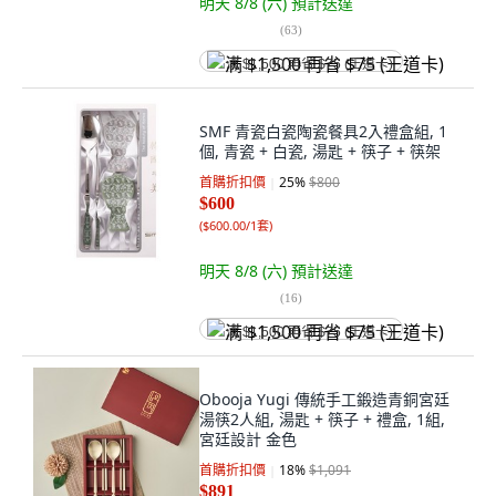
明天 8/8 (六)
預計送達
(
63
)
满 $1,500 再省 $75 (王道卡)
SMF 青瓷白瓷陶瓷餐具2入禮盒組, 1
個, 青瓷 + 白瓷, 湯匙 + 筷子 + 筷架
首購折扣價
25
%
$800
$600
(
$600.00/1套
)
明天 8/8 (六)
預計送達
(
16
)
满 $1,500 再省 $75 (王道卡)
Obooja Yugi 傳統手工鍛造青銅宮廷
湯筷2人組, 湯匙 + 筷子 + 禮盒, 1組,
宮廷設計 金色
首購折扣價
18
%
$1,091
$891