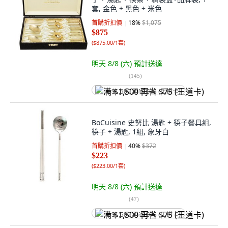
套, 金色 + 黑色 + 米色
首購折扣價
18
%
$1,075
$875
(
$875.00/1套
)
明天 8/8 (六)
預計送達
(
145
)
满 $1,500 再省 $75 (王道卡)
BoCuisine 史努比 湯匙 + 筷子餐具組,
筷子 + 湯匙, 1組, 象牙白
首購折扣價
40
%
$372
$223
(
$223.00/1套
)
明天 8/8 (六)
預計送達
(
47
)
满 $1,500 再省 $75 (王道卡)