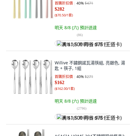
首購折扣價
40
%
$471
$282
(
$70.50/1套
)
明天 8/8 (六)
預計送達
(
86
)
满 $1,500 再省 $75 (王道卡)
Willive 不鏽鋼諾瓦湯筷組, 亮銀色, 湯
匙 + 筷子, 1組
首購折扣價
40
%
$271
$162
(
$162.00/1套
)
明天 8/8 (六)
預計送達
(
2796
)
满 $1,500 再省 $75 (王道卡)