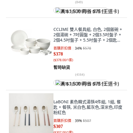
(
849
)
满 $1,500 再省 $75 (王道卡)
CCLIME 雙人餐具組, 白色, 2個飯碗 +
2個湯碗 + 7吋圓盤 + 2個3.5吋盤子 +
2個4.5吋盤子 + 5.5吋盤子 + 2個匙筷
架, 1組
首購折扣價
34
%
$578
$378
(
$378.00/1套
)
暫時缺貨
(
4164
)
满 $1,500 再省 $75 (王道卡)
LaBONI 素色韓式湯筷4件組, 1組, 餐
匙 + 餐筷, 米白色,藍灰色,深米色,印度
粉紅色
首購折扣價
39
%
$507
$307
(
$307.00/1套
)