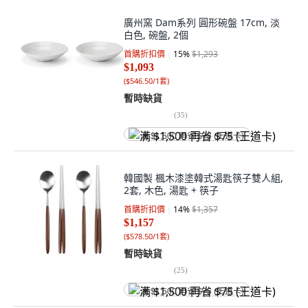
廣州窯 Dam系列 圓形碗盤 17cm, 淡
白色, 碗盤, 2個
首購折扣價
15
%
$1,293
$1,093
(
$546.50/1套
)
暫時缺貨
(
35
)
满 $1,500 再省 $75 (王道卡)
韓國製 楓木漆塗韓式湯匙筷子雙人組,
2套, 木色, 湯匙 + 筷子
首購折扣價
14
%
$1,357
$1,157
(
$578.50/1套
)
暫時缺貨
(
25
)
满 $1,500 再省 $75 (王道卡)