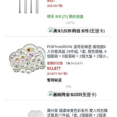
$117
(
$58.50/1套
)
明天 8/8 (六)
預計送達
(
3475
)
满 $1,500 再省 $75 (王道卡)
PORTmeIRION 波特玫琳恩 植物園6
人份餐具組 28件組, 1套, 顏色隨機, 6
個飯碗 + 6個湯碗 + 2個大盤 + 2個小
盤 + 4個麵包盤 + 2個義大利麵碗 + 2
首購折扣價
1
%
$13,077
個燕麥碗 + 2個碗 + 2個中型盤
$12,877
(
$12877.00/1套
)
暫時缺貨
(
98
)
最高再省 $200 (王道卡)
廣州窯 國產味覺色彩系列 雙人特別韓
式餐具11件組, 1套, 2個飯碗 + 2個湯