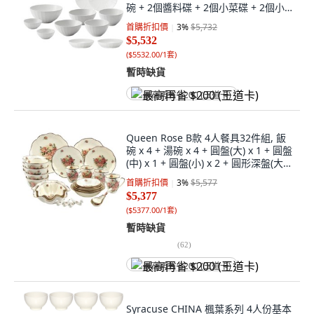
碗 + 2個醬料碟 + 2個小菜碟 + 2個小
盤子 + 麵碗, 白色
首購折扣價
3
%
$5,732
$5,532
(
$5532.00/1套
)
暫時缺貨
最高再省 $200 (王道卡)
Queen Rose B款 4人餐具32件組, 飯
碗 x 4 + 湯碗 x 4 + 圓盤(大) x 1 + 圓盤
(中) x 1 + 圓盤(小) x 2 + 圓形深盤(大)
x 2 + 圓形深盤(中) x 2 + 圓形深盤(小)
首購折扣價
3
%
$5,577
x 4 + 馬克杯 x 4 + 鴨子筷架 x 4 + 芒
$5,377
果沙拉碗(大) x 1 + 芒果沙拉碗(小) x 1
(
$5377.00/1套
)
+ 贈品: 湯勺 x 1 + 湯勺架 x 1, 1套, 米
色 + 棕色 + 綠色
暫時缺貨
(
62
)
最高再省 $200 (王道卡)
Syracuse CHINA 楓葉系列 4人份基本