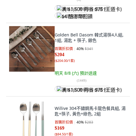
满 $1,500 再省 $75 (王道卡)
$4 酷澎幣回饋
Golden Bell Dasom 韓式湯筷4人組,
1組, 湯匙 + 筷子, 銀色
首購折扣價
40
%
$341
$204
(
$204.00/1套
)
明天 8/8 (六)
預計送達
(
1449
)
满 $1,500 再省 $75 (王道卡)
Willive 304不鏽鋼馬卡龍色餐具組, 湯
匙+筷子, 黃色+綠色, 2組
首購折扣價
40
%
$283
$169
(
$84.50/1套
)