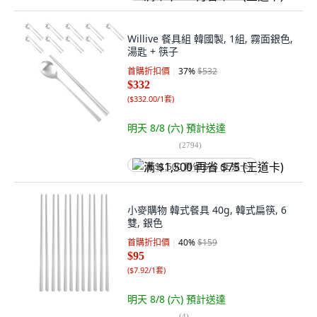
Willive 餐具組 韓國製, 1組, 霧面銀色,
湯匙 + 筷子
首購折扣價
37
%
$532
$332
(
$332.00/1套
)
明天 8/8 (六)
預計送達
(
2794
)
满 $1,500 再省 $75 (王道卡)
小麥購物 韓式餐具 40g, 韓式扁筷, 6
雙, 銀色
首購折扣價
40
%
$159
$95
(
$7.92/1套
)
明天 8/8 (六)
預計送達
(
4
)