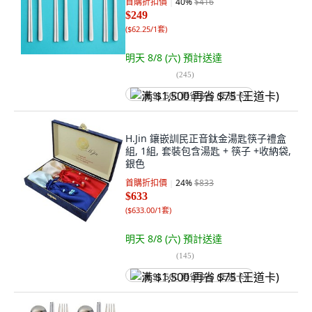
首購折扣價
40
%
$416
$249
(
$62.25/1套
)
明天 8/8 (六)
預計送達
(
245
)
满 $1,500 再省 $75 (王道卡)
H.Jin 鑲嵌訓民正音鈦金湯匙筷子禮盒
組, 1組, 套裝包含湯匙 + 筷子 +收納袋,
銀色
首購折扣價
24
%
$833
$633
(
$633.00/1套
)
明天 8/8 (六)
預計送達
(
145
)
满 $1,500 再省 $75 (王道卡)