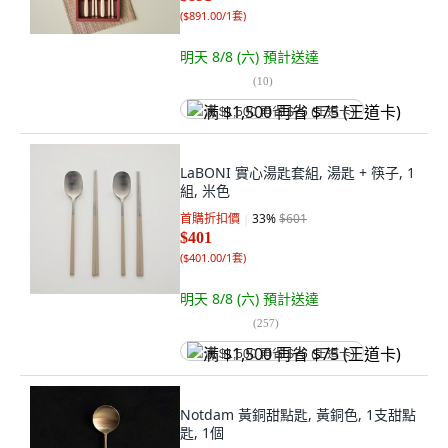
(
$891.00/1套
)
明天 8/8 (六)
預計送達
(
10
)
满 $1,500 再省 $75 (王道卡)
LaBONI 實心湯匙套組, 湯匙 + 筷子, 1
組, 米色
首購折扣價
33
%
$601
$401
(
$401.00/1套
)
明天 8/8 (六)
預計送達
(
257
)
满 $1,500 再省 $75 (王道卡)
Notdam 黃銅甜點匙, 黃銅色, 1支甜點
匙, 1個