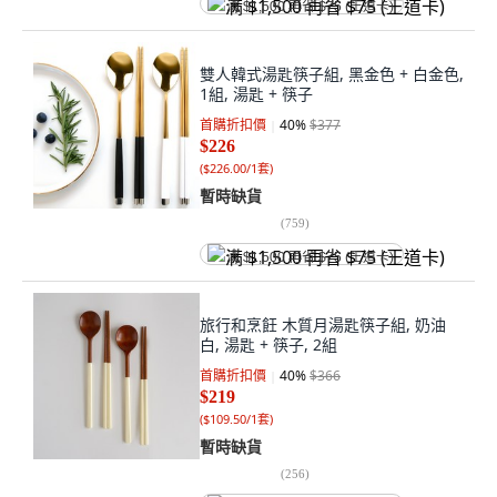
满 $1,500 再省 $75 (王道卡)
雙人韓式湯匙筷子組, 黑金色 + 白金色,
1組, 湯匙 + 筷子
首購折扣價
40
%
$377
$226
(
$226.00/1套
)
暫時缺貨
(
759
)
满 $1,500 再省 $75 (王道卡)
旅行和烹飪 木質月湯匙筷子組, 奶油
白, 湯匙 + 筷子, 2組
首購折扣價
40
%
$366
$219
(
$109.50/1套
)
暫時缺貨
(
256
)