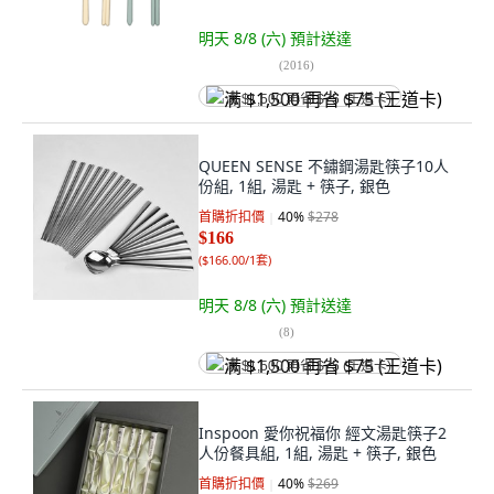
明天 8/8 (六)
預計送達
(
2016
)
满 $1,500 再省 $75 (王道卡)
QUEEN SENSE 不鏽鋼湯匙筷子10人
份組, 1組, 湯匙 + 筷子, 銀色
首購折扣價
40
%
$278
$166
(
$166.00/1套
)
明天 8/8 (六)
預計送達
(
8
)
满 $1,500 再省 $75 (王道卡)
Inspoon 愛你祝福你 經文湯匙筷子2
人份餐具組, 1組, 湯匙 + 筷子, 銀色
首購折扣價
40
%
$269