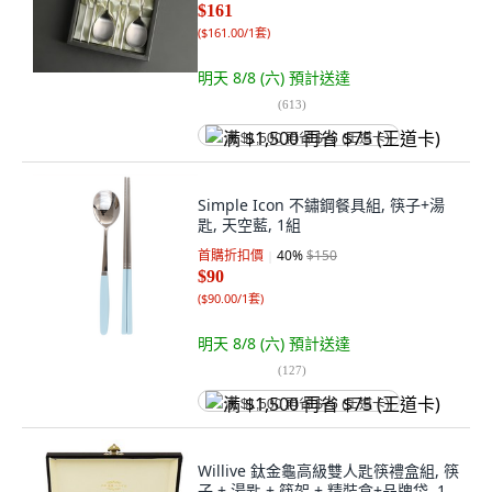
$161
(
$161.00/1套
)
明天 8/8 (六)
預計送達
(
613
)
满 $1,500 再省 $75 (王道卡)
Simple Icon 不鏽鋼餐具組, 筷子+湯
匙, 天空藍, 1組
首購折扣價
40
%
$150
$90
(
$90.00/1套
)
明天 8/8 (六)
預計送達
(
127
)
满 $1,500 再省 $75 (王道卡)
Willive 鈦金龜高級雙人匙筷禮盒組, 筷
子 + 湯匙 + 筷架 + 精裝盒+品牌袋, 1