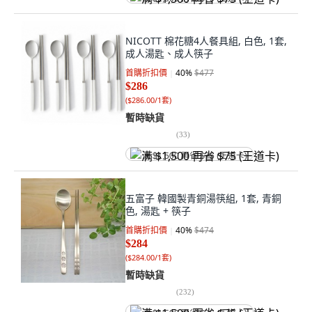
NICOTT 棉花糖4人餐具組, 白色, 1套,
成人湯匙、成人筷子
首購折扣價
40
%
$477
$286
(
$286.00/1套
)
暫時缺貨
(
33
)
满 $1,500 再省 $75 (王道卡)
五富子 韓國製青銅湯筷組, 1套, 青銅
色, 湯匙 + 筷子
首購折扣價
40
%
$474
$284
(
$284.00/1套
)
暫時缺貨
(
232
)