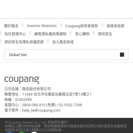
Investor Relations
關於酷澎
Coupang使用者條款
退換貨政策
信任管理中心
顧客隱私權政策通知
安心購物
資訊安全
資訊安全及隱私保護認證
加入酷澎商城
Global Site
公司名稱：酷澎股份有限公司
聯繫地址：11049 台北市信義區信義路五段7號13樓之1
統編：91002999
客服中心：0809-088-810 (免費) / 02-5592-7298
電子郵件：help_tw@coupang.com
©Coupang Taiwan Co., Ltd. 保留所有權利。
本網站上顯示的所有商標、標誌和服務標誌均為酷澎股份有限公司和/或其在美國和其
他國家/地區註冊之關聯公司之所屬財產。