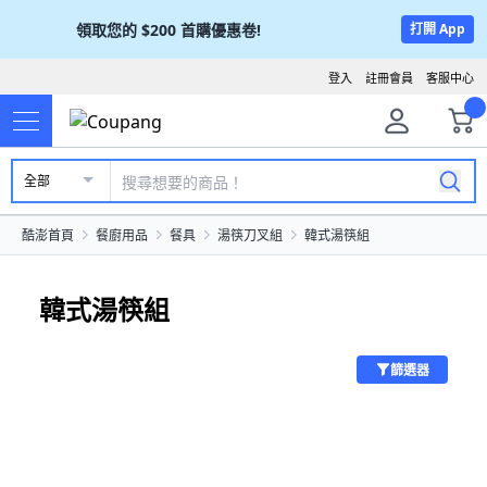
領取您的
$200
首購優惠卷!
打開 App
登入
註冊會員
客服中心
全部
酷澎首頁
餐廚用品
餐具
湯筷刀叉組
韓式湯筷組
韓式湯筷組
篩選器