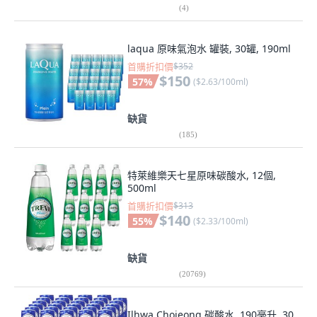
(
4
)
laqua 原味氣泡水 罐裝, 30罐, 190ml
首購折扣價
$352
$150
57
%
(
$2.63/100ml
)
缺貨
(
185
)
特萊維樂天七星原味碳酸水, 12個,
500ml
首購折扣價
$313
$140
55
%
(
$2.33/100ml
)
缺貨
(
20769
)
Ilhwa Chojeong 碳酸水, 190毫升, 30