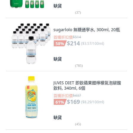
缺貨
(
37
)
sugarlolo 無糖通寧水, 300ml, 20瓶
首購折扣價
$514
$214
58
%
(
$3.57/100ml
)
缺貨
(
785
)
JUVIS DIET 即飲蘋果醋檸檬氣泡碳酸
飲料, 340ml, 6個
首購折扣價
$437
$169
61
%
(
$8.29/100ml
)
缺貨
(
45
)