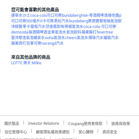
您可能會喜歡的其他產品
通寧水
沙士
coca-cola可口可樂
bundaberg
hite-零酒精啤酒
維他露p
可口可樂500毫升
0卡可樂
黑松汽水
bundaberg賓德寶葡萄柚氣泡飲
沛綠雅
零卡
葡萄汽水
芬達鳳梨味
檸檬氣泡水
coca-cola-可口可樂
demisoda
無酒精啤酒
金車氣泡水
氣泡飲料
蘋果蘇打
fevertree
聖沛黎洛氣泡礦泉水
ooha氣泡水
cheers氣泡水
彈珠汽水
罐裝汽水
蘋果西打
百事可樂
narangd汽水
來自其他品牌的商品
LOTTE 樂天 Milkis
Investor Relations
關於酷澎
Coupang使用者條款
退換貨政策
信任管理中心
顧客隱私權政策通知
安心購物
資訊安全