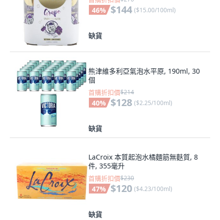
$144
46
%
(
$15.00/100ml
)
缺貨
熊津維多利亞氣泡水平原, 190ml, 30
個
首購折扣價
$214
$128
40
%
(
$2.25/100ml
)
缺貨
LaCroix 本質起泡水橘麵筋無麩質, 8
件, 355毫升
首購折扣價
$230
$120
47
%
(
$4.23/100ml
)
缺貨