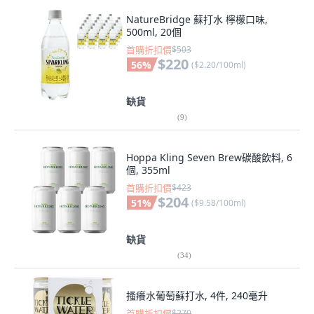
NatureBridge 蘇打水 檸檬口味,
500ml, 20個
首購折扣價
$503
$220
56
%
(
$2.20/100ml
)
缺貨
(
9
)
Hoppa Kling Seven Brew碳酸飲料, 6
個, 355ml
首購折扣價
$423
$204
51
%
(
$9.58/100ml
)
缺貨
(
34
)
搔癢水葡萄蘇打水, 4件, 240毫升
首購折扣價
$270