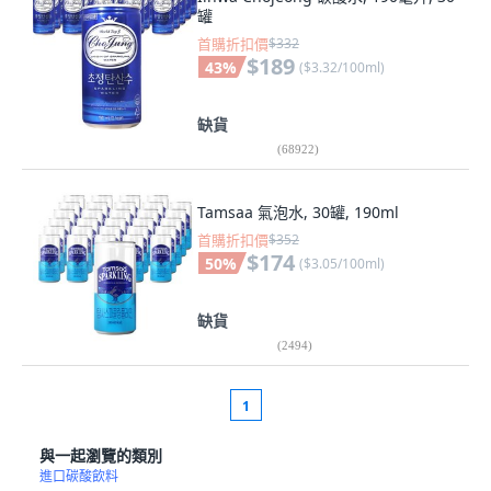
罐
首購折扣價
$332
$189
43
%
(
$3.32/100ml
)
缺貨
(
68922
)
Tamsaa 氣泡水, 30罐, 190ml
首購折扣價
$352
$174
50
%
(
$3.05/100ml
)
缺貨
(
2494
)
1
與一起瀏覽的類別
進口碳酸飲料