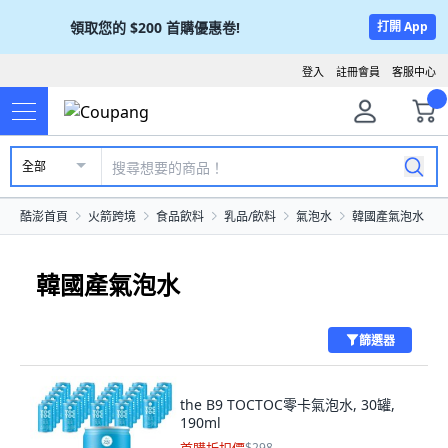
領取您的
$200
首購優惠卷!
打開 App
登入
註冊會員
客服中心
全部
酷澎首頁
火箭跨境
食品飲料
乳品/飲料
氣泡水
韓國產氣泡水
韓國產氣泡水
篩選器
the B9 TOCTOC零卡氣泡水, 30罐,
190ml
$298