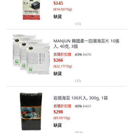
$145
(
$14.50/10g
)
缺貨
(
15
)
MANJUN 韓國產一回潮海苔片 10張
入, 40克, 3個
首購折扣價
43
%
$470
$266
(
$22.17/10g
)
缺貨
(
33
)
岩燒海苔 100片入, 300g, 1袋
首購折扣價
40
%
$497
$298
(
$9.93/10g
)
缺貨
(
614
)