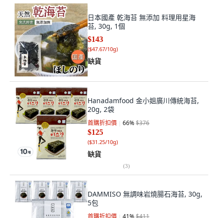
日本國產 乾海苔 無添加 料理用星海
苔, 30g, 1個
$143
(
$47.67/10g
)
缺貨
Hanadamfood 金小姐廣川傳統海苔,
20g, 2袋
首購折扣價
66
%
$376
$125
(
$31.25/10g
)
缺貨
(
3
)
DAMMISO 無調味岩燒腸石海苔, 30g,
5包
首購折扣價
41
%
$411