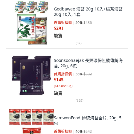
Godbawee 海苔 20g 10入+綠茶海苔
20g 10入, 1套
首購折扣價
40
%
$486
$291
缺貨
(
32
)
Soonsoohaejak 長興環保無酸傳統海
苔, 20g, 6包
首購折扣價
56
%
$332
$145
(
$12.08/10g
)
缺貨
(
129
)
SamwonFood 傳統海苔全片, 20g, 5
包
首購折扣價
40
%
$242