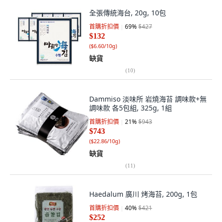
全張傳統海台, 20g, 10包
首購折扣價
69
%
$427
$132
(
$6.60/10g
)
缺貨
(
10
)
Dammiso 淡味所 岩燒海苔 調味款+無
調味款 各5包組, 325g, 1組
首購折扣價
21
%
$943
$743
(
$22.86/10g
)
缺貨
(
11
)
Haedalum 廣川 烤海苔, 200g, 1包
首購折扣價
40
%
$421
$252