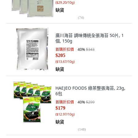
(
$29.20/10g
)
缺貨
(
74
)
廣川海苔 調味傳統全張海苔 50片, 1
個, 150g
首購折扣價
40
%
$343
$205
(
$13.67/10g
)
缺貨
HAEJEO FOODS 綠茶整張海苔, 23g,
6包
首購折扣價
40
%
$299
$179
(
$12.97/10g
)
缺貨
(
148
)