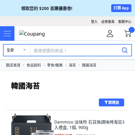
領取您的
$200
首購優惠卷!
打開 App
登入
註冊會員
客服中心
全部
酷澎首頁
食品飲料
零食/糖果
海苔
韓國海苔
韓國海苔
篩選器
Dammiso 淡味所 石苔無調味烤海苔3
入禮盒, 1個, 900g