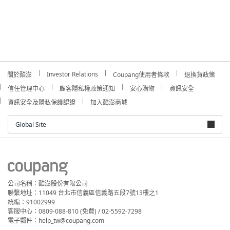
Investor Relations
關於酷澎
Coupang使用者條款
退換貨政策
信任管理中心
顧客隱私權政策通知
安心購物
資訊安全
資訊安全及隱私保護認證
加入酷澎商城
Global Site
公司名稱：酷澎股份有限公司
聯繫地址：11049 台北市信義區信義路五段7號13樓之1
統編：91002999
客服中心：0809-088-810 (免費) / 02-5592-7298
電子郵件：help_tw@coupang.com