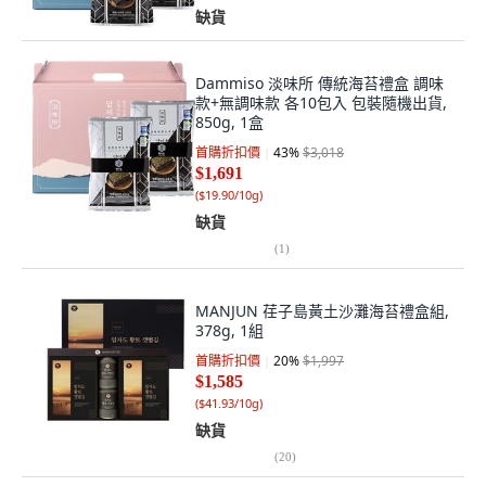
缺貨
Dammiso 淡味所 傳統海苔禮盒 調味
款+無調味款 各10包入 包裝隨機出貨,
850g, 1盒
首購折扣價
43
%
$3,018
$1,691
(
$19.90/10g
)
缺貨
(
1
)
MANJUN 荏子島黃土沙灘海苔禮盒組,
378g, 1組
首購折扣價
20
%
$1,997
$1,585
(
$41.93/10g
)
缺貨
(
20
)