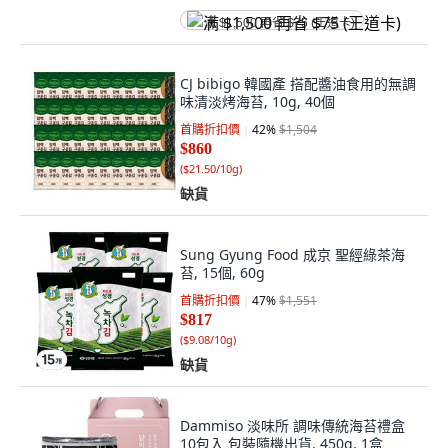
满 $1,500 再省 $75 (王道卡)
CJ bibigo 韓國產 搭配醬油食用的無調
味清淡烤海苔, 10g, 40個
首購折扣價
42
%
$1,504
$860
(
$21.50/10g
)
缺貨
Sung Gyung Food 成京 聖經綠茶海
苔, 15個, 60g
首購折扣價
47
%
$1,551
$817
(
$9.08/10g
)
缺貨
Dammiso 淡味所 調味傳統海苔禮盒
10包入 包裝隨機出貨, 450g, 1盒