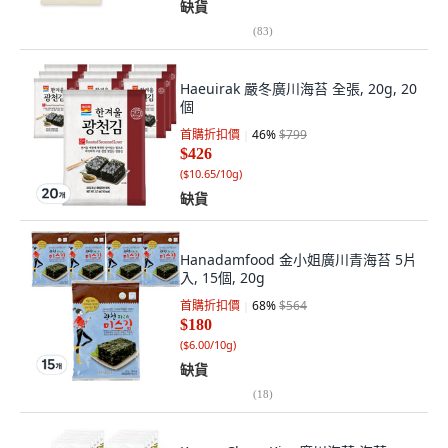
缺貨
(
83
)
Haeuirak 嚴冬廣川海苔 全張, 20g, 20
個
首購折扣價
46
%
$799
$426
(
$10.65/10g
)
缺貨
Hanadamfood 金小姐廣川青海苔 5片
入, 15個, 20g
首購折扣價
68
%
$564
$180
(
$6.00/10g
)
缺貨
(
18
)