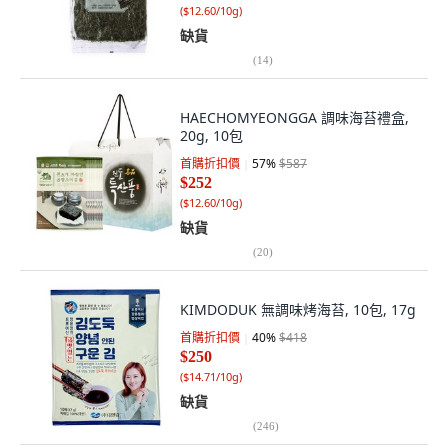
(
$12.60/10g
)
缺貨
(
14
)
HAECHOMYEONGGA 調味海苔禮盒,
20g, 10包
首購折扣價
57
%
$587
$252
(
$12.60/10g
)
缺貨
(
20
)
KIMDODUK 無調味烤海苔, 10包, 17g
首購折扣價
40
%
$418
$250
(
$14.71/10g
)
缺貨
(
246
)