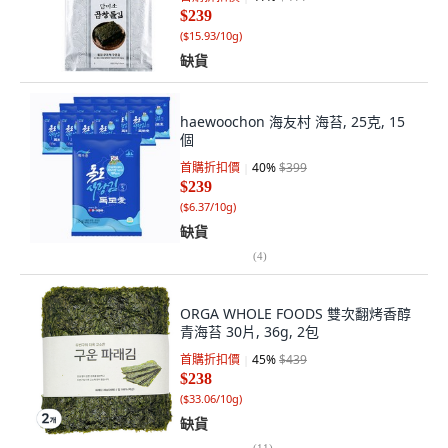
$239
(
$15.93/10g
)
缺貨
haewoochon 海友村 海苔, 25克, 15
個
首購折扣價
40
%
$399
$239
(
$6.37/10g
)
缺貨
(
4
)
ORGA WHOLE FOODS 雙次翻烤香醇
青海苔 30片, 36g, 2包
首購折扣價
45
%
$439
$238
(
$33.06/10g
)
缺貨
(
11
)