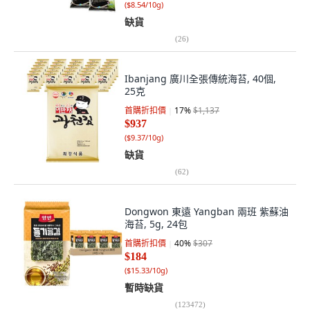
(
$8.54/10g
)
缺貨
(
26
)
Ibanjang 廣川全張傳統海苔, 40個,
25克
首購折扣價
17
%
$1,137
$937
(
$9.37/10g
)
缺貨
(
62
)
Dongwon 東遠 Yangban 兩班 紫蘇油
海苔, 5g, 24包
首購折扣價
40
%
$307
$184
(
$15.33/10g
)
暫時缺貨
(
123472
)