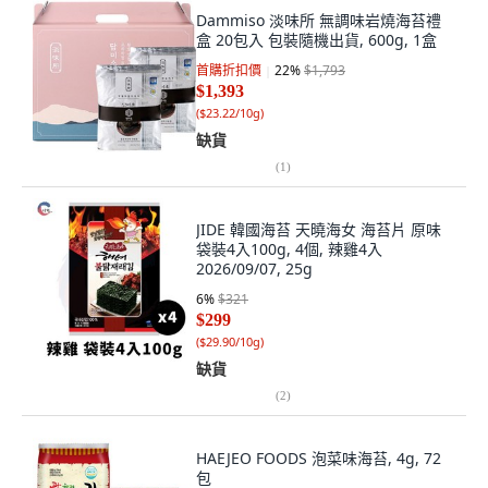
Dammiso 淡味所 無調味岩燒海苔禮
盒 20包入 包裝隨機出貨, 600g, 1盒
首購折扣價
22
%
$1,793
$1,393
(
$23.22/10g
)
缺貨
(
1
)
JIDE 韓國海苔 天曉海女 海苔片 原味
袋裝4入100g, 4個, 辣雞4入
2026/09/07, 25g
6
%
$321
$299
(
$29.90/10g
)
缺貨
(
2
)
HAEJEO FOODS 泡菜味海苔, 4g, 72
包