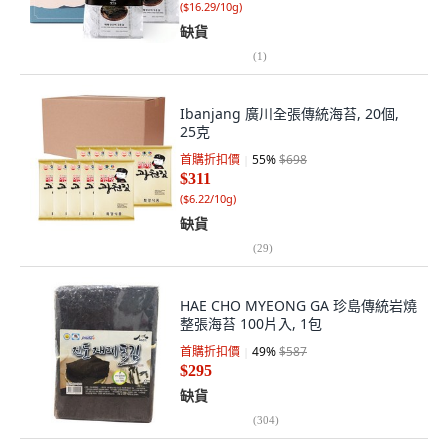
(
$16.29/10g
)
缺貨
(
1
)
Ibanjang 廣川全張傳統海苔, 20個,
25克
首購折扣價
55
%
$698
$311
(
$6.22/10g
)
缺貨
(
29
)
HAE CHO MYEONG GA 珍島傳統岩燒
整張海苔 100片入, 1包
首購折扣價
49
%
$587
$295
缺貨
(
304
)