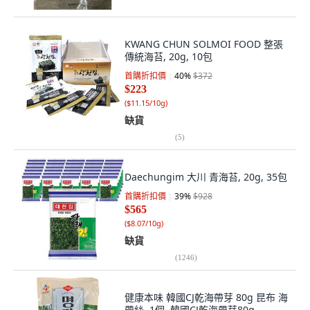
KWANG CHUN SOLMOI FOOD 整張
傳統海苔, 20g, 10包
首購折扣價
40
%
$372
$223
(
$11.15/10g
)
缺貨
(
5
)
Daechungim 大川 青海苔, 20g, 35包
首購折扣價
39
%
$928
$565
(
$8.07/10g
)
缺貨
(
1246
)
健康本味 韓國CJ乾海帶芽 80g 昆布 海
帶絲, 1個, 韓國CJ乾海帶芽80g