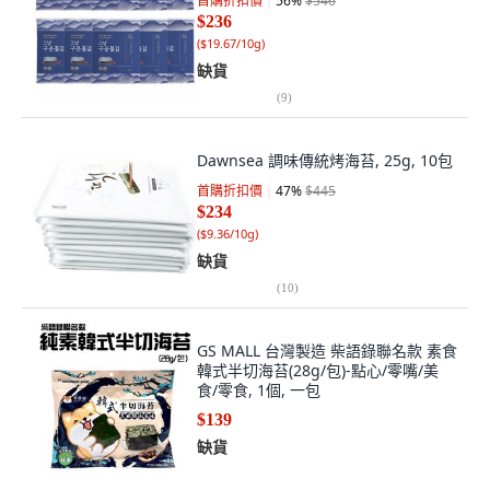
首購折扣價
56
%
$546
$236
(
$19.67/10g
)
缺貨
(
9
)
Dawnsea 調味傳統烤海苔, 25g, 10包
首購折扣價
47
%
$445
$234
(
$9.36/10g
)
缺貨
(
10
)
GS MALL 台灣製造 柴語錄聯名款 素食
韓式半切海苔(28g/包)-點心/零嘴/美
食/零食, 1個, 一包
$139
缺貨