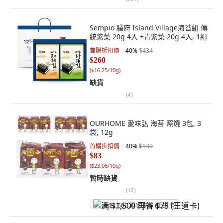
Sempio 膳府 Island Village海苔組 傳
統紫菜 20g 4入 +青紫菜 20g 4入, 1組
首購折扣價
40
%
$434
$260
(
$16.25/10g
)
缺貨
(
4
)
OURHOME 愛味弘 海苔 照燒 3包, 3
袋, 12g
首購折扣價
40
%
$139
$83
(
$23.06/10g
)
暫時缺貨
(
12
)
满 $1,500 再省 $75 (王道卡)