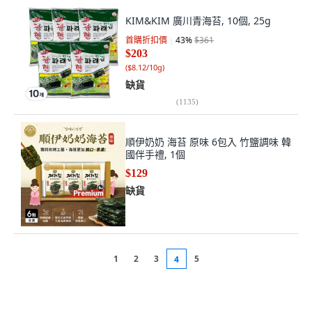
KIM&KIM 廣川青海苔, 10個, 25g
首購折扣價
43
%
$361
$203
(
$8.12/10g
)
缺貨
(
1135
)
順伊奶奶 海苔 原味 6包入 竹鹽調味 韓
國伴手禮, 1個
$129
缺貨
1
2
3
5
4