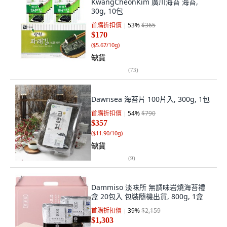
KwangCheonKim 廣川海苔 海苔,
30g, 10包
首購折扣價
53
%
$365
$170
(
$5.67/10g
)
缺貨
(
73
)
Dawnsea 海苔片 100片入, 300g, 1包
首購折扣價
54
%
$790
$357
(
$11.90/10g
)
缺貨
(
9
)
Dammiso 淡味所 無調味岩燒海苔禮
盒 20包入 包裝隨機出貨, 800g, 1盒
首購折扣價
39
%
$2,159
$1,303