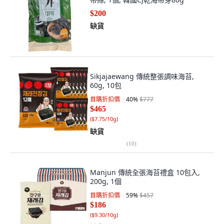
$200
缺貨
Sikjajaewang 傳統整張調味海苔,
60g, 10包
首購折扣價
40
%
$777
$465
(
$7.75/10g
)
缺貨
(
10
)
Manjun 傳統全張海苔禮盒 10包入,
200g, 1個
首購折扣價
59
%
$457
$186
(
$9.30/10g
)