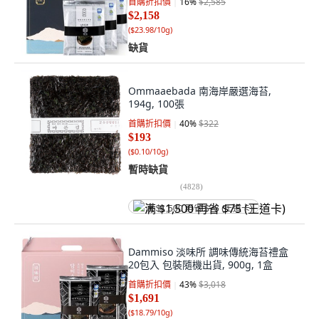
首購折扣價
16
%
$2,585
$2,158
(
$23.98/10g
)
缺貨
Ommaaebada 南海岸嚴選海苔,
194g, 100張
首購折扣價
40
%
$322
$193
(
$0.10/10g
)
暫時缺貨
(
4828
)
满 $1,500 再省 $75 (王道卡)
Dammiso 淡味所 調味傳統海苔禮盒
20包入 包裝隨機出貨, 900g, 1盒
首購折扣價
43
%
$3,018
$1,691
(
$18.79/10g
)