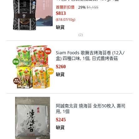
首購折扣價
29
%
$1,155
$813
(
$18.07/10g
)
缺貨
(
2
)
Siam Foods 歌舞吉烤海苔卷 (12入/
盒) 四種口味, 1個, 日式醬烤香菇
$260
缺貨
阿誠南北貨 燒海苔 全形50枚入 壽司
用, 1個
$245
缺貨