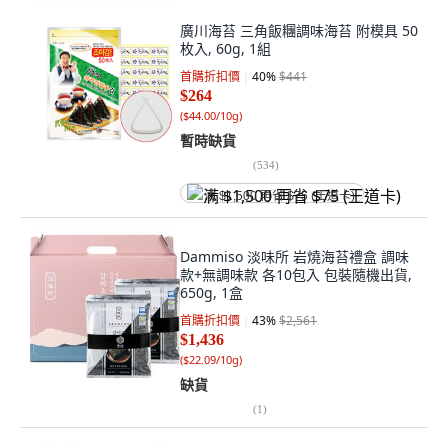
廣川海苔 三角飯糰調味海苔 附模具 50
枚入, 60g, 1組
首購折扣價
40
%
$441
$264
(
$44.00/10g
)
暫時缺貨
(
534
)
满 $1,500 再省 $75 (王道卡)
Dammiso 淡味所 岩燒海苔禮盒 調味
款+無調味款 各10包入 包裝隨機出貨,
650g, 1盒
首購折扣價
43
%
$2,561
$1,436
(
$22.09/10g
)
缺貨
(
1
)