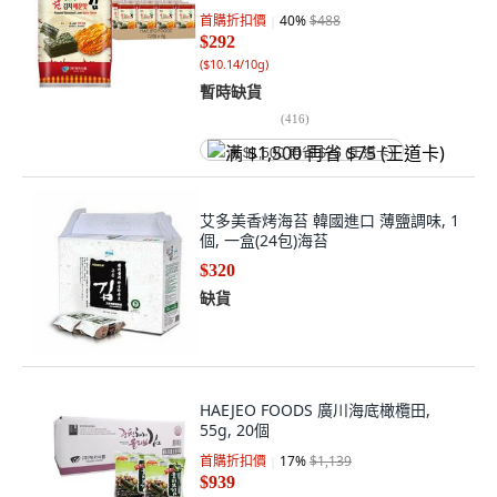
首購折扣價
40
%
$488
$292
(
$10.14/10g
)
暫時缺貨
(
416
)
满 $1,500 再省 $75 (王道卡)
艾多美香烤海苔 韓國進口 薄鹽調味, 1
個, 一盒(24包)海苔
$320
缺貨
HAEJEO FOODS 廣川海底橄欖田,
55g, 20個
首購折扣價
17
%
$1,139
$939