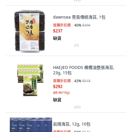
dawnsea 莞島傳統海苔, 1包
首購折扣價
40
%
$396
$237
缺貨
(
7
)
HAEJEO FOODS 橄欖油整張海苔,
23g, 15包
首購折扣價
43
%
$518
$292
(
$8.46/10g
)
缺貨
(
21
)
岩燒海苔, 12g, 10包