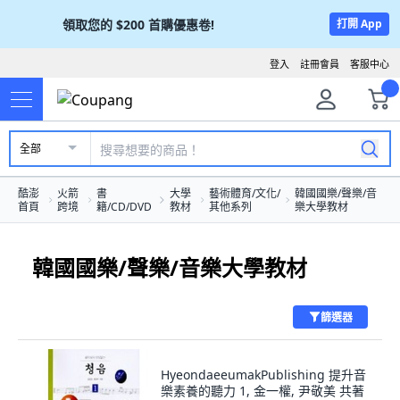
領取您的
$200
首購優惠卷!
打開 App
登入
註冊會員
客服中心
全部
酷澎
火箭
書
大學
藝術體育/文化/
韓國國樂/聲樂/音
首頁
跨境
籍/CD/DVD
教材
其他系列
樂大學教材
韓國國樂/聲樂/音樂大學教材
篩選器
HyeondaeeumakPublishing 提升音
樂素養的聽力 1, 金一權, 尹敬美 共著