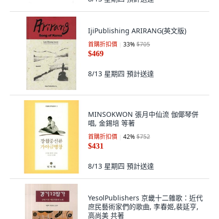
IjiPublishing ARIRANG(英文版)
首購折扣價
33
%
$705
$469
8/13 星期四
預計送達
MINSOKWON 張月中仙流 伽倻琴併
唱, 金錫培 等著
首購折扣價
42
%
$752
$431
8/13 星期四
預計送達
YesolPublishers 京畿十二雜歌：近代
庶民藝術家們的歌曲, 李春姬,裴延亨,
高尚美 共著