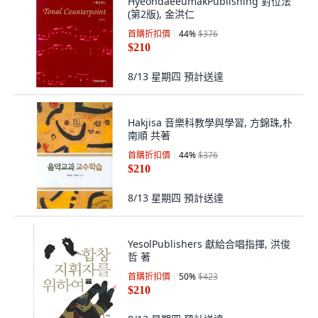
HyeondaeeumakPublishing 對位法
(第2版), 金洪仁
首購折扣價
44
%
$376
$210
8/13 星期四
預計送達
Hakjisa 音樂科教學與學習, 方錦珠,朴
南順 共著
首購折扣價
44
%
$376
$210
8/13 星期四
預計送達
YesolPublishers 獻給合唱指揮, 洪俊
哲 著
首購折扣價
50
%
$423
$210