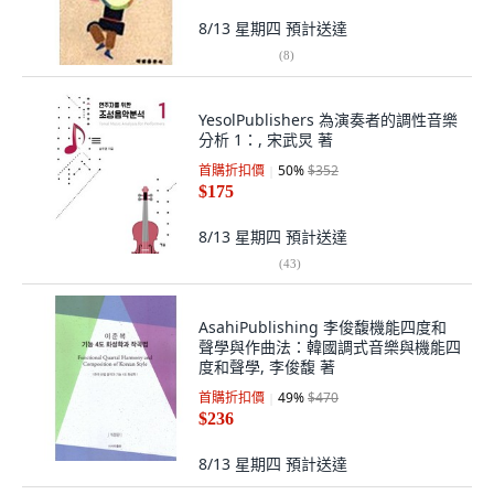
8/13 星期四
預計送達
(
8
)
YesolPublishers 為演奏者的調性音樂
分析 1：, 宋武炅 著
首購折扣價
50
%
$352
$175
8/13 星期四
預計送達
(
43
)
AsahiPublishing 李俊馥機能四度和
聲學與作曲法：韓國調式音樂與機能四
度和聲學, 李俊馥 著
首購折扣價
49
%
$470
$236
8/13 星期四
預計送達