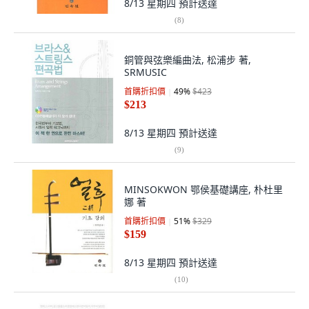
8/13 星期四
預計送達
(
8
)
銅管與弦樂編曲法, 松浦步 著,
SRMUSIC
首購折扣價
49
%
$423
$213
8/13 星期四
預計送達
(
9
)
MINSOKWON 鄂侯基礎講座, 朴杜里
娜 著
首購折扣價
51
%
$329
$159
8/13 星期四
預計送達
(
10
)