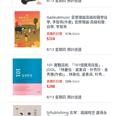
8/13 星期四
預計送達
Gadeukmusic 音樂理論高級和聲學自
學, 李智英(作者), 音樂理論:高級和聲:
自學, 李智英
首購折扣價
51
%
$634
$310
8/13 星期四
預計送達
101 實戰話術, 「101個實用技能」,
JOOL, 「林慶信、姜素貞、朴秀珍、金
秀惠(作者)」, 林敬信, 姜素貞, 朴秀珍,
金秀惠
首購折扣價
50
%
$423
$208
8/13 星期四
預計送達
IjiPublishing 玄琴：超越時空 贏得永