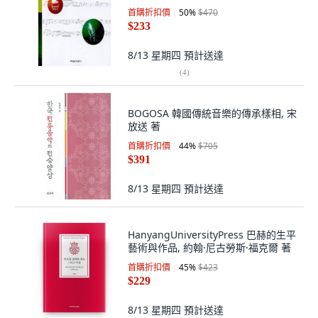
首購折扣價
50
%
$470
$233
8/13 星期四
預計送達
(
4
)
BOGOSA 韓國傳統音樂的傳承樣相, 宋
放送 著
首購折扣價
44
%
$705
$391
8/13 星期四
預計送達
HanyangUniversityPress 巴赫的生平
藝術與作品, 約翰·尼古勞斯·福克爾 著
首購折扣價
45
%
$423
$229
8/13 星期四
預計送達