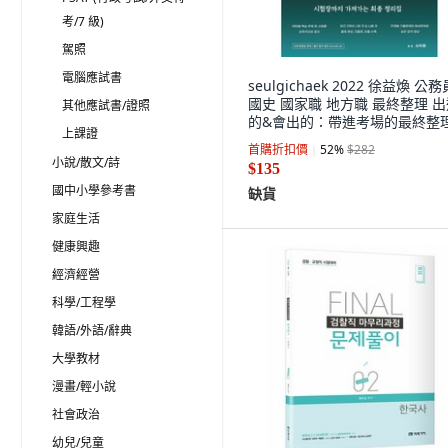
考/7 級)
駕照
電腦應試書
seulgichaek 2022 徐益煥 公
國史 國家職 地方職 最終整理 
其他應試書/證照
的&會出的：帶進考場的最終整
上課證
記
首購折扣價
52
%
$282
小說/散文/詩
$135
國中小學參考書
缺貨
家庭生活
健康興趣
經濟經營
科學/工程學
韓語/外語/辭典
大學教材
漫畫/輕小說
社會政治
幼兒/兒童