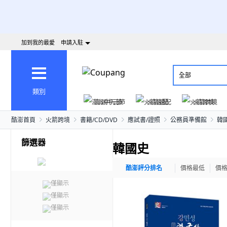
加到我的最愛
申請入駐
全部
類別
澎派中元節
火箭速配
火箭跨境
酷澎首頁
火箭跨境
書籍/CD/DVD
應試書/證照
公務員準備館
韓
篩選器
韓國史
酷澎評分排名
價格最低
價
僅顯示
僅顯示
僅顯示