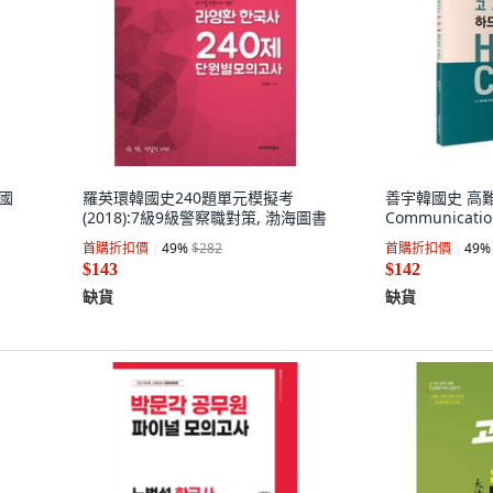
韓國
羅英環韓國史240題單元模擬考
善宇韓國史 高難
(2018):7級9級警察職對策, 渤海圖書
Communicatio
首購折扣價
49
%
$282
首購折扣價
49
%
$143
$142
缺貨
缺貨