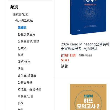
類別
應試書/證照
公務員準備館
韓國史
各職群題庫集
公務員面試/筆試
2024 Kang Minseong公務員
行政法
史實戰模擬考, MJM通訊
英語
首購折扣價
49
%
$282
$143
韓語/漢文
缺貨
法學
會計學/經濟學
公務員升遷
技能職一般職轉換
軍務員/士官
科學