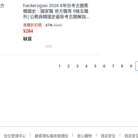
地方
hackersgosi 2026 8年份考古題集
韓國史：國家職 地方職等 9級全職
列|公務員韓國史最新考古題解說免
費特講|手機自動評分及成績分析服
首購折扣價
47
%
$540
務|公務員線上課程
$284
缺貨
(
10
)
1
2
3
4
5
6
7
8
9
信任管理中心
顧客隱私權政策通知
安心購物
資訊安全
資訊安