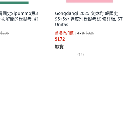
ol韓國史Sipummo第3
Gongdangi 2025 文東均 韓國史
一次解開的模擬考, 好
95+5分 進度別模擬考試 修訂版, ST
Unitas
$235
首購折扣價
47
%
$329
$172
缺貨
(
14
)