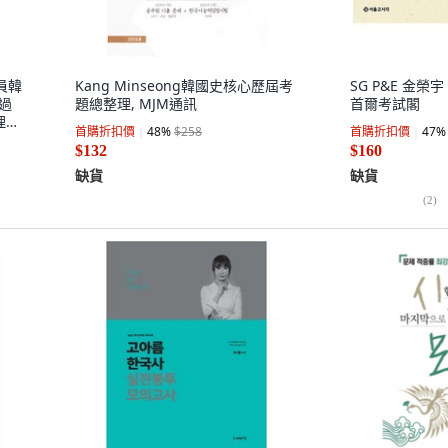
務員韓
Kang Minseong韓國史核心歷屆考
SG P&E 金榮
出過
題總整理, MJM通訊
首爾考試閣
理筆
首購折扣價
48
%
$258
首購折扣價
47
%
$132
$160
缺貨
缺貨
(
2
)