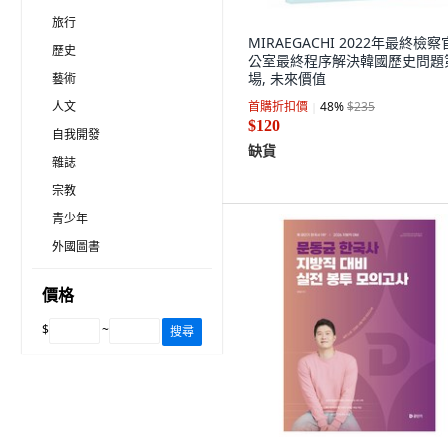
旅行
MIRAEGACHI 2022年最終檢
歷史
公室最終程序解決韓國歷史問題
場, 未來價值
藝術
人文
首購折扣價
48
%
$235
$120
自我開發
缺貨
雜誌
宗教
青少年
外國圖書
價格
$
~
搜尋