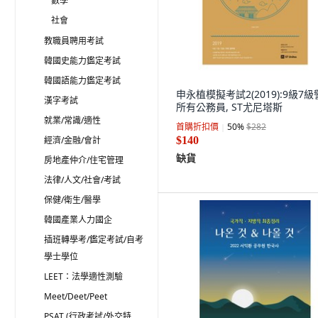
數學
社會
教職員聘用考試
韓國史能力鑑定考試
韓國語能力鑑定考試
申永植模擬考試2(2019):9級7
漢字考試
所有公務員, ST尤尼塔斯
就業/常識/適性
首購折扣價
50
%
$282
經濟/金融/會計
$140
缺貨
房地產仲介/住宅管理
法律/人文/社會/考試
保健/衛生/醫學
韓國產業人力國企
插班轉學考/鑑定考試/自考
學士學位
LEET：法學適性測驗
Meet/Deet/Peet
PSAT (行政考試/外交特