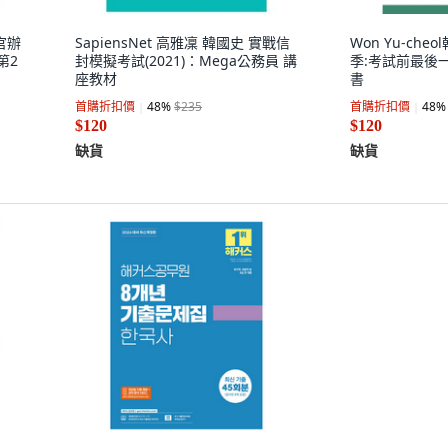
察官辦
SapiensNet 高雅凜 韓國史 實戰信
Won Yu-che
第2
封模擬考試(2021)：Mega公務員 講
季:考試前最後
座教材
書
首購折扣價
48
%
$235
首購折扣價
48
%
$120
$120
缺貨
缺貨