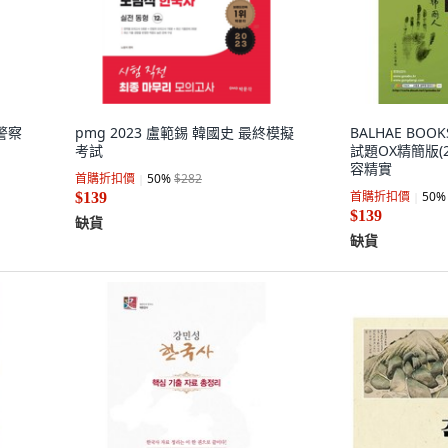
級警察
pmg 2023 盧範錫 韓國史 最終模擬
BALHAE BO
考試
試題OX精簡版(2
容精實
首購折扣價
50
%
$282
首購折扣價
50
%
$139
$139
缺貨
缺貨