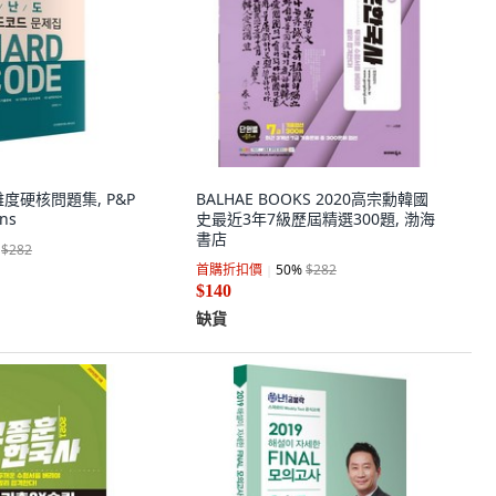
度硬核問題集, P&P
BALHAE BOOKS 2020高宗勳韓國
ns
史最近3年7級歷屆精選300題, 渤海
書店
$282
首購折扣價
50
%
$282
$140
缺貨