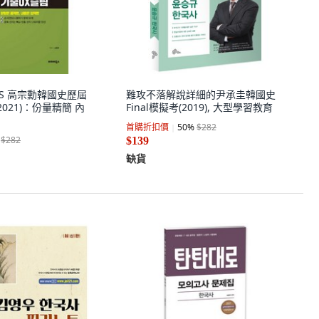
OKS 高宗勳韓國史歷屆
難攻不落解說詳細的尹承圭韓國史
021)：份量精簡 內
Final模擬考(2019), 大型學習教育
首購折扣價
50
%
$282
$282
$139
缺貨