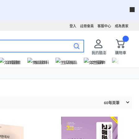
登入
註冊會員
客服中心
成為賣家
我的酷澎
購物車
文具圖書
食品飲料
生活用品
女性服飾
運動戶外
60
每頁筆