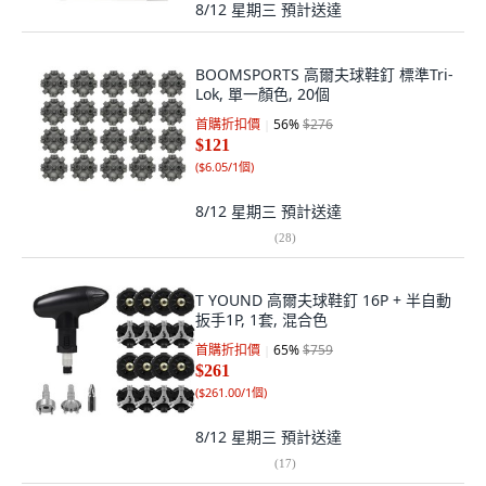
8/12 星期三
預計送達
BOOMSPORTS 高爾夫球鞋釘 標準Tri-
Lok, 單一顏色, 20個
首購折扣價
56
%
$276
$121
(
$6.05/1個
)
8/12 星期三
預計送達
(
28
)
T YOUND 高爾夫球鞋釘 16P + 半自動
扳手1P, 1套, 混合色
首購折扣價
65
%
$759
$261
(
$261.00/1個
)
8/12 星期三
預計送達
(
17
)