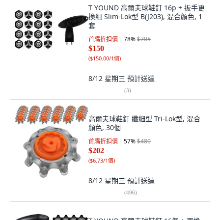
T YOUND 高爾夫球鞋釘 16p + 扳手更
換組 Slim-Lok型 B(J203), 混合顏色, 1
套
首購折扣價
78
%
$705
$150
(
$150.00/1個
)
8/12 星期三
預計送達
(
3
)
高爾夫球鞋釘 纖細型 Tri-Lok型, 混合
顏色, 30個
首購折扣價
57
%
$480
$202
(
$6.73/1個
)
8/12 星期三
預計送達
(
496
)