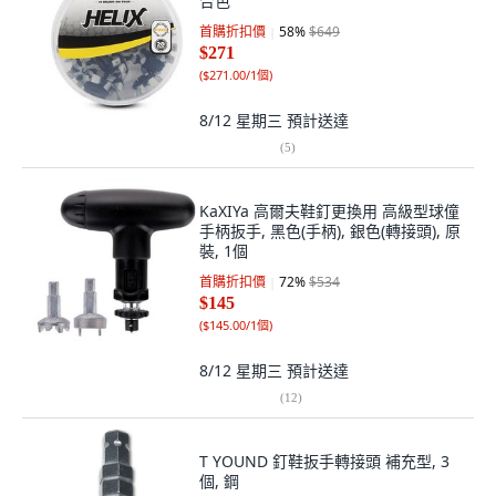
合色
首購折扣價
58
%
$649
$271
(
$271.00/1個
)
8/12 星期三
預計送達
(
5
)
KaXIYa 高爾夫鞋釘更換用 高級型球僮
手柄扳手, 黑色(手柄), 銀色(轉接頭), 原
裝, 1個
首購折扣價
72
%
$534
$145
(
$145.00/1個
)
8/12 星期三
預計送達
(
12
)
T YOUND 釘鞋扳手轉接頭 補充型, 3
個, 鋼