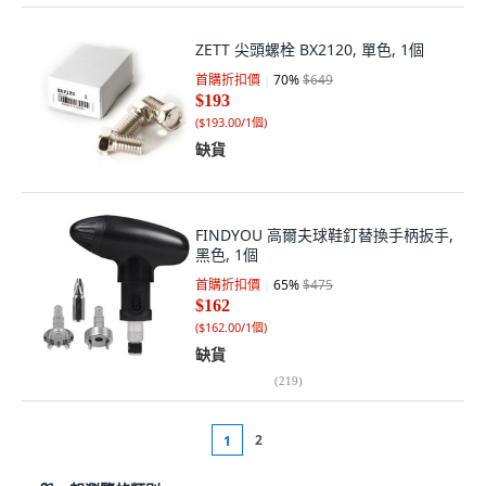
ZETT 尖頭螺栓 BX2120, 單色, 1個
首購折扣價
70
%
$649
$193
(
$193.00/1個
)
缺貨
FINDYOU 高爾夫球鞋釘替換手柄扳手,
黑色, 1個
首購折扣價
65
%
$475
$162
(
$162.00/1個
)
缺貨
(
219
)
2
1