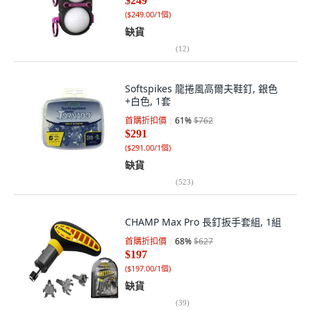
$249
(
$249.00/1個
)
缺貨
(
12
)
Softspikes 龍捲風高爾夫鞋釘, 銀色
+白色, 1套
首購折扣價
61
%
$762
$291
(
$291.00/1個
)
缺貨
(
523
)
CHAMP Max Pro 長釘扳手套組, 1組
首購折扣價
68
%
$627
$197
(
$197.00/1個
)
缺貨
(
39
)