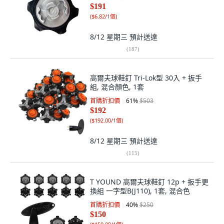
$191
(
$6.82/1個
)
8/12 星期三
預計送達
(
187
)
高爾夫球鞋釘 Tri-Lok型 30入 + 扳手
組, 混合顏色, 1套
首購折扣價
61
%
$503
$192
(
$192.00/1個
)
8/12 星期三
預計送達
(
115
)
T YOUND 高爾夫球鞋釘 12p + 扳手更
換組 一字型B(J110), 1套, 混合色
首購折扣價
40
%
$250
$150