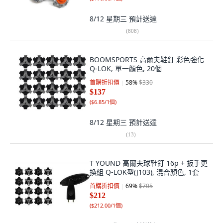
8/12 星期三
預計送達
(
808
)
BOOMSPORTS 高爾夫鞋釘 彩色強化
Q-LOK, 單一顏色, 20個
首購折扣價
58
%
$330
$137
(
$6.85/1個
)
8/12 星期三
預計送達
(
13
)
T YOUND 高爾夫球鞋釘 16p + 扳手更
換組 Q-LOK型(J103), 混合顏色, 1套
首購折扣價
69
%
$705
$212
(
$212.00/1個
)