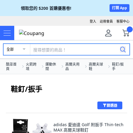
領取您的
$200
首購優惠卷!
打開 App
登入
註冊會員
客服中心
全部
酷澎首
火箭跨
運動休
高爾夫用
高爾夫球
鞋釘/扳
頁
境
閒
品
鞋
手
鞋釘/扳手
篩選器
adidas 愛迪達 Golf 附扳手 Thin-tech
MAX 高爾夫球鞋釘