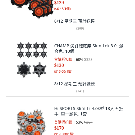
$129
(
$6.45/1個
)
8/12 星期三
預計送達
(
209
)
CHAMP 尖釘鞋底座 Slim-Lok 3.0, 混
合色, 10個
首購折扣價
60
%
$328
$130
(
$13.00/1個
)
8/12 星期三
預計送達
(
141
)
Hi SPORTS Slim Tri-Lok型 18入 + 扳
手, 單一顏色, 1套
首購折扣價
53
%
$367
$170
(
$170.00/1個
)