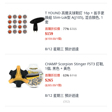
T YOUND 高爾夫球鞋釘 16p + 扳手更
換組 Slim-Lok型 A(J105), 混合顏色, 1
套
首購折扣價
77
%
$705
$159
(
$159.00/1個
)
8/12 星期三
預計送達
CHAMP Scorpion Stinger FST3 釘鞋,
1個, 黑色 + 黃色
首購折扣價
63
%
$718
$265
(
$265.00/1個
)
8/12 星期三
預計送達
(
312
)