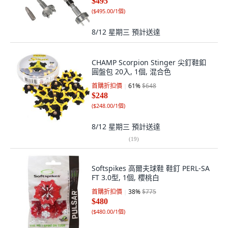
$495
(
$495.00/1個
)
8/12 星期三
預計送達
CHAMP Scorpion Stinger 尖釘鞋釦
圓盤包 20入, 1個, 混合色
首購折扣價
61
%
$648
$248
(
$248.00/1個
)
8/12 星期三
預計送達
(
19
)
Softspikes 高爾夫球鞋 鞋釘 PERL-SA
FT 3.0型, 1個, 櫻桃白
首購折扣價
38
%
$775
$480
(
$480.00/1個
)