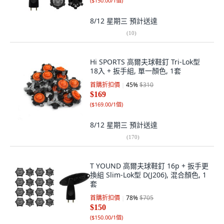
(
$150.00/1個
)
8/12 星期三
預計送達
(
10
)
Hi SPORTS 高爾夫球鞋釘 Tri-Lok型
18入 + 扳手組, 單一顏色, 1套
首購折扣價
45
%
$310
$169
(
$169.00/1個
)
8/12 星期三
預計送達
(
170
)
T YOUND 高爾夫球鞋釘 16p + 扳手更
換組 Slim-Lok型 D(J206), 混合顏色, 1
套
首購折扣價
78
%
$705
$150
(
$150.00/1個
)