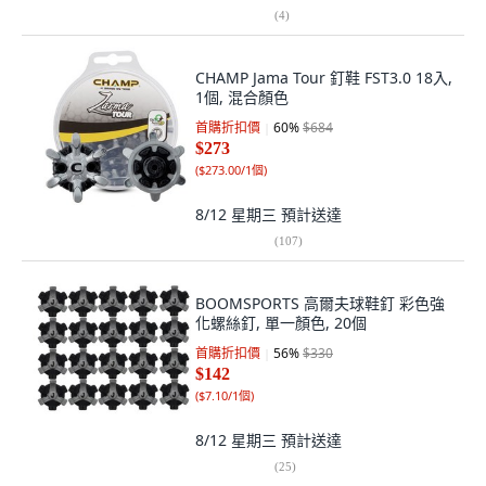
(
4
)
CHAMP Jama Tour 釘鞋 FST3.0 18入,
1個, 混合顏色
首購折扣價
60
%
$684
$273
(
$273.00/1個
)
8/12 星期三
預計送達
(
107
)
BOOMSPORTS 高爾夫球鞋釘 彩色強
化螺絲釘, 單一顏色, 20個
首購折扣價
56
%
$330
$142
(
$7.10/1個
)
8/12 星期三
預計送達
(
25
)