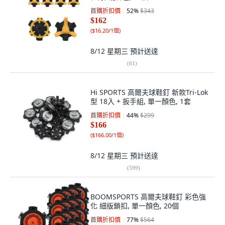
首購折扣價
52
%
$343
$162
(
$16.20/1個
)
8/12 星期三
預計送達
(
61
)
Hi SPORTS 高爾夫球鞋釘 新款Tri-Lok
型 18入 + 扳手組, 單一顏色, 1套
首購折扣價
44
%
$299
$166
(
$166.00/1個
)
8/12 星期三
預計送達
(
599
)
BOOMSPORTS 高爾夫球鞋釘 彩色強
化 細版鎖扣, 單一顏色, 20個
首購折扣價
77
%
$564