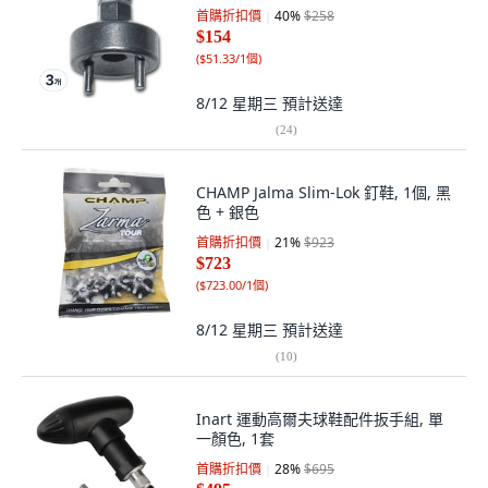
首購折扣價
40
%
$258
$154
(
$51.33/1個
)
8/12 星期三
預計送達
(
24
)
CHAMP Jalma Slim-Lok 釘鞋, 1個, 黑
色 + 銀色
首購折扣價
21
%
$923
$723
(
$723.00/1個
)
8/12 星期三
預計送達
(
10
)
Inart 運動高爾夫球鞋配件扳手組, 單
一顏色, 1套
首購折扣價
28
%
$695