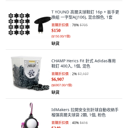
T YOUND 高爾夫球鞋釘 16p + 扳手更
換組 一字型A(J106), 混合顏色, 1套
首購折扣價
78
%
$705
$150
(
$150.00/1個
)
缺貨
CHAMP Herics Fit 針式 Adidas專用
鞋釘 400入, 1個, 混色
首購折扣價
2
%
$7,107
$6,907
(
$6907.00/1個
)
缺貨
IdMakers 拉開安全別針球自動收納手
榴彈高爾夫球袋 2顆, 1個, 粉色
首購折扣價
40
%
$416