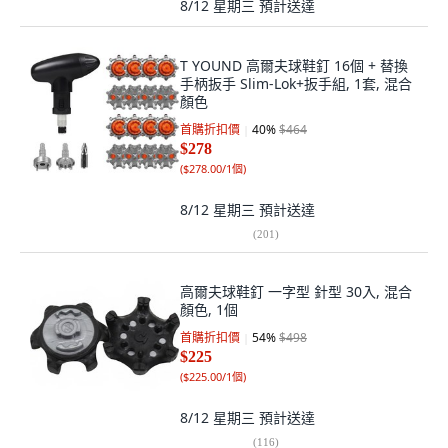
8/12 星期三
預計送達
T YOUND 高爾夫球鞋釘 16個 + 替換
手柄扳手 Slim-Lok+扳手組, 1套, 混合
顏色
首購折扣價
40
%
$464
$278
(
$278.00/1個
)
8/12 星期三
預計送達
(
201
)
高爾夫球鞋釘 一字型 針型 30入, 混合
顏色, 1個
首購折扣價
54
%
$498
$225
(
$225.00/1個
)
8/12 星期三
預計送達
(
116
)