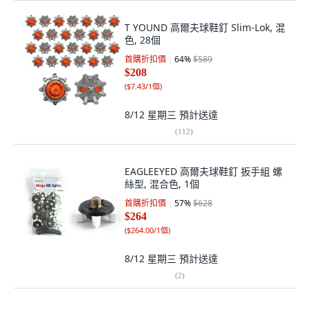
T YOUND 高爾夫球鞋釘 Slim-Lok, 混
色, 28個
首購折扣價
64
%
$589
$208
(
$7.43/1個
)
8/12 星期三
預計送達
(
112
)
EAGLEEYED 高爾夫球鞋釘 扳手組 螺
絲型, 混合色, 1個
首購折扣價
57
%
$628
$264
(
$264.00/1個
)
8/12 星期三
預計送達
(
2
)