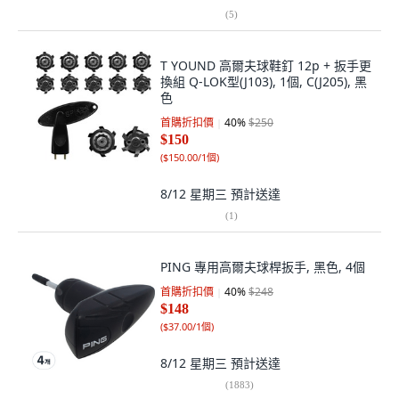
(
5
)
T YOUND 高爾夫球鞋釘 12p + 扳手更
換組 Q-LOK型(J103), 1個, C(J205), 黑
色
首購折扣價
40
%
$250
$150
(
$150.00/1個
)
8/12 星期三
預計送達
(
1
)
PING 專用高爾夫球桿扳手, 黑色, 4個
首購折扣價
40
%
$248
$148
(
$37.00/1個
)
8/12 星期三
預計送達
(
1883
)