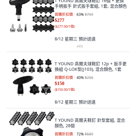
T YOUND 高爾夫球鞋釘 16個 + 更換
手柄扳手 針式扳手套組, 1套, 混合顏色
首購折扣價
63
%
$759
$277
(
$277.00/1個
)
8/12 星期三
預計送達
(
43
)
T YOUND 高爾夫球鞋釘 12p + 扳手更
換組 Q-LOK型(J103), 混合顏色, 1套
首購折扣價
40
%
$250
$150
(
$150.00/1個
)
8/12 星期三
預計送達
T YOUND 高爾夫鞋釘 針型套組, 混合
顏色, 28個
首購折扣價
72
%
$689