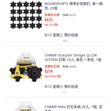
BOOMSPORTS 標準針型鞋釘, 單一顏
色, 20個
首購折扣價
54
%
$275
$125
(
$6.25/1個
)
8/12 星期三
預計送達
(
89
)
CHAMP Scorpion Stinger Q-LOK
SYSTEM 釘鞋 16入, 黃色 + 黑色, 1個
首購折扣價
40
%
$458
$274
(
$274.00/1個
)
8/12 星期三
預計送達
(
1
)
CHAMP Helix 釘扣系統 20入, 1個, 混