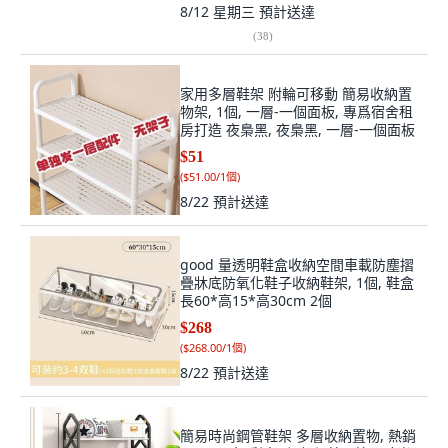
8/12 星期三
預計送達
(
38
)
家用多層鞋架 附輪可移動 簡易收納置
物架, 1個, 一層-一個面板, 專爲宿舍租
房打造 夜梟黑, 夜梟黑, 一層-一個面板
$51
(
$51.00/1個
)
8/22
預計送達
good 量透明鞋盒收納空間車載防塵摺
疊牀底防氧化鞋子收納鞋架, 1個, 鞋盒
長60*高15*高30cm 2個
$268
(
$268.00/1個
)
8/22
預計送達
簡易時尚鋼管鞋架 多層收納置物, 熱銷