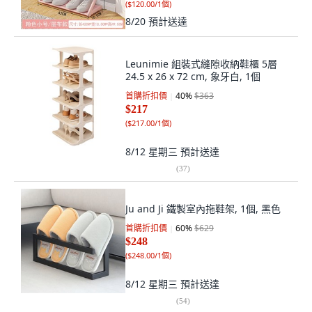
(
$120.00/1個
)
8/20
預計送達
Leunimie 組裝式縫隙收納鞋櫃 5層
24.5 x 26 x 72 cm, 象牙白, 1個
首購折扣價
40
%
$363
$217
(
$217.00/1個
)
8/12 星期三
預計送達
(
37
)
Ju and Ji 鐵製室內拖鞋架, 1個, 黑色
首購折扣價
60
%
$629
$248
(
$248.00/1個
)
8/12 星期三
預計送達
(
54
)