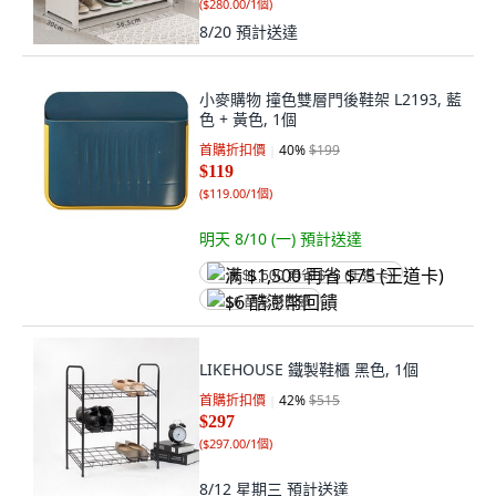
(
$280.00/1個
)
8/20
預計送達
小麥購物 撞色雙層門後鞋架 L2193, 藍
色 + 黃色, 1個
首購折扣價
40
%
$199
$119
(
$119.00/1個
)
明天 8/10 (一)
預計送達
满 $1,500 再省 $75 (王道卡)
$6 酷澎幣回饋
LIKEHOUSE 鐵製鞋櫃 黑色, 1個
首購折扣價
42
%
$515
$297
(
$297.00/1個
)
8/12 星期三
預計送達