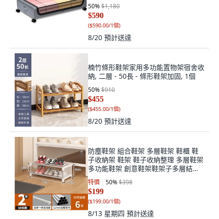
50
%
$1,180
$590
(
$590.00/1個
)
8/20
預計送達
楠竹條形鞋架家用多功能置物架宿舍收
納, 二層 - 50長 - 條形鞋架加固, 1個
50
%
$910
$455
(
$455.00/1個
)
8/20
預計送達
防塵鞋架 組合鞋架 多層鞋架 鞋櫃 鞋
子收納架 鞋架 鞋子收納整理 多層鞋架
多功能鞋架 創意鞋架鞋架子多層結實
傢用落地臥室客廳掛包架門口簡易置物
特價
50
%
$398
鞋帽架一體式, 1個, 床底鞋架-2層
$199
60cm
(
$199.00/1個
)
8/13 星期四
預計送達