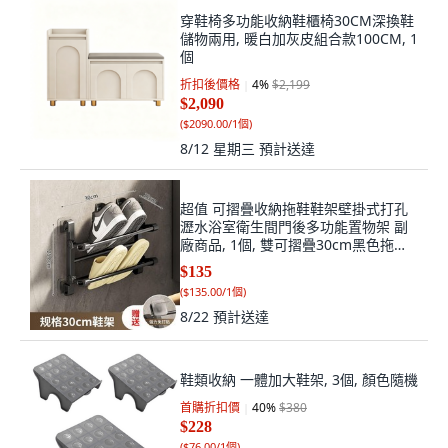
穿鞋椅多功能收納鞋櫃椅30CM深換鞋
儲物兩用, 暖白加灰皮組合款100CM, 1
個
折扣後價格
4
%
$2,199
$2,090
(
$2090.00/1個
)
8/12 星期三
預計送達
超值 可摺疊收納拖鞋鞋架壁掛式打孔
瀝水浴室衛生間門後多功能置物架 副
廠商品, 1個, 雙可摺疊30cm黑色拖鞋
架
$135
(
$135.00/1個
)
8/22
預計送達
鞋類收納 一體加大鞋架, 3個, 顏色隨機
首購折扣價
40
%
$380
$228
(
$76.00/1個
)