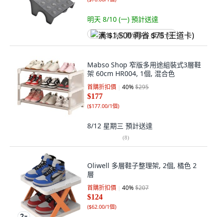
明天 8/10 (一)
預計送達
满 $1,500 再省 $75 (王道卡)
Mabso Shop 窄版多用途組裝式3層鞋
架 60cm HR004, 1個, 混合色
首購折扣價
40
%
$295
$177
(
$177.00/1個
)
8/12 星期三
預計送達
(
8
)
Oliwell 多層鞋子整理架, 2個, 橘色 2
層
首購折扣價
40
%
$207
$124
(
$62.00/1個
)