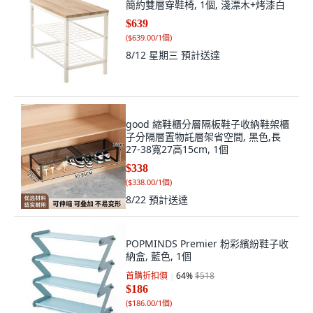
簡約雙層穿鞋椅, 1個, 淺漂木+烤漆白
$639
(
$639.00/1個
)
8/12 星期三
預計送達
good 縮鞋櫃分層隔板鞋子收納鞋架櫃
子分隔層置物託層架省空間, 黑色,長
27-38寬27高15cm, 1個
$338
(
$338.00/1個
)
8/22
預計送達
POPMINDS Premier 粉彩繽紛鞋子收
納盒, 藍色, 1個
首購折扣價
64
%
$518
$186
(
$186.00/1個
)