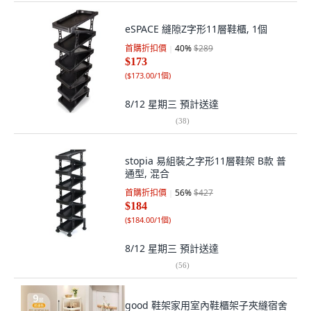
eSPACE 縫隙Z字形11層鞋櫃, 1個
首購折扣價
40
%
$289
$173
(
$173.00/1個
)
8/12 星期三
預計送達
(
38
)
stopia 易組裝之字形11層鞋架 B款 普
通型, 混合
首購折扣價
56
%
$427
$184
(
$184.00/1個
)
8/12 星期三
預計送達
(
56
)
good 鞋架家用室內鞋櫃架子夾縫宿舍