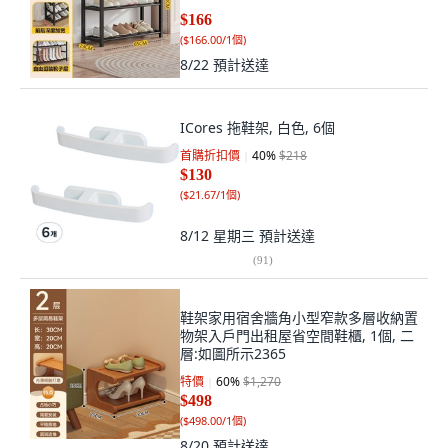
$166
(
$166.00/1個
)
8/22
預計送達
ICores 拖鞋架, 白色, 6個
首購折扣價
40
%
$218
$130
(
$21.67/1個
)
8/12 星期三
預計送達
(
91
)
鞋架家用宿舍牆角小型窄款多層收納置
物架入戶門出租屋省空間鞋櫃, 1個, 二
層:如圖所示2365
特價
60
%
$1,270
$498
(
$498.00/1個
)
8/20
預計送達