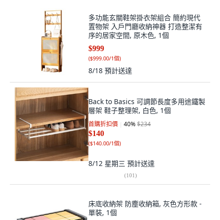
多功能玄關鞋架掛衣架組合 簡約現代
置物架 入戶門廳收納神器 打造整潔有
序的居家空間, 原木色, 1個
$999
(
$999.00/1個
)
8/18
預計送達
Back to Basics 可調節長度多用途鐵製
層架 鞋子整理架, 白色, 1個
首購折扣價
40
%
$234
$140
(
$140.00/1個
)
8/12 星期三
預計送達
(
101
)
床底收納架 防塵收納箱, 灰色方形款 -
單裝, 1個