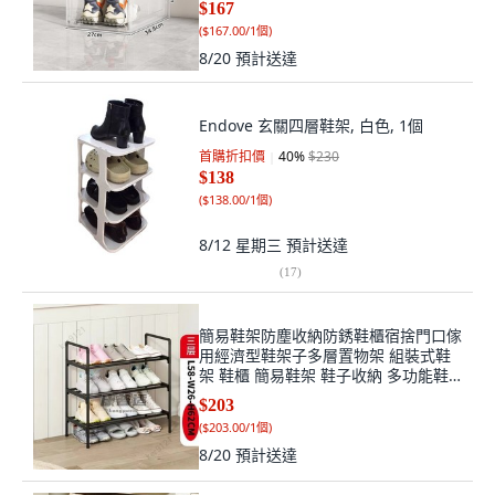
$167
(
$167.00/1個
)
8/20
預計送達
Endove 玄關四層鞋架, 白色, 1個
首購折扣價
40
%
$230
$138
(
$138.00/1個
)
8/12 星期三
預計送達
(
17
)
簡易鞋架防塵收納防銹鞋櫃宿捨門口傢
用經濟型鞋架子多層置物架 組裝式鞋
架 鞋櫃 簡易鞋架 鞋子收納 多功能鞋,
3層 純黑色 大號 , 每層4根防銹噴塑鋼
$203
管, 1個
(
$203.00/1個
)
8/20
預計送達