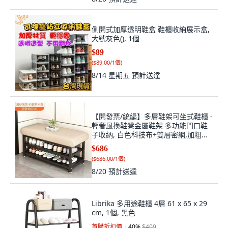
側開式加厚透明鞋盒 鞋櫃收納展示盒,
大號灰色(), 1個
$89
(
$89.00/1個
)
8/14 星期五
預計送達
【開發票/統編】多層鞋架可坐式鞋櫃 -
輕奢風換鞋凳金屬鞋架 多功能門口鞋
子收納, 白色科技布+雙層密網,加粗加
厚碳鋼管架【60*32 高51cm, 1個
$686
(
$686.00/1個
)
8/20
預計送達
Librika 多用途鞋櫃 4層 61 x 65 x 29
cm, 1個, 黑色
首購折扣價
40
%
$409