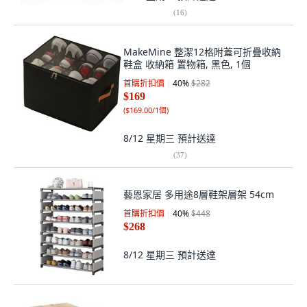
(
16
)
MakeMine 整潔12格附蓋可折疊收納
鞋盒 收納箱 置物箱, 黑色, 1個
首購折扣價
40
%
$282
$169
(
$169.00/1個
)
8/12 星期三
預計送達
(
37
)
藝恩家居 多用途8層鞋架層架 54cm
首購折扣價
40
%
$448
$268
8/12 星期三
預計送達