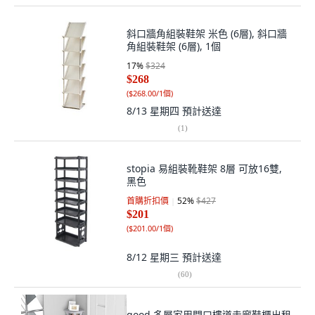
斜口牆角組裝鞋架 米色 (6層), 斜口牆
角組裝鞋架 (6層), 1個
17
%
$324
$268
(
$268.00/1個
)
8/13 星期四
預計送達
(
1
)
stopia 易組裝靴鞋架 8層 可放16雙,
黑色
首購折扣價
52
%
$427
$201
(
$201.00/1個
)
8/12 星期三
預計送達
(
60
)
good 多層家用門口樓道走廊鞋櫃出租