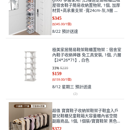
屋宿舍鞋子簡易收納置物架, 1個, 加厚
材質+高承重支架 -寬24cm-灰,9層 深
26cm 高144cm
$345
(
$345.00/1個
)
8/22
預計送達
極美家居簡易鞋架鞋櫃置物架：宿舍室
內鞋子收納神器 免工具安裝, 1個, 六層
【24*26*71】, 白色
33
%
$239
$159
(
$159.00/1個
)
8/12 星期三
預計送達
(
2
)
超值 寶寶鞋子收納架鞋架子鞋盒入戶
嬰兒鞋櫃兒童鞋箱大容量櫃內省空間
副廠商品, 1個, 1個裝/寶寶鞋架 黑色-6
格鞋子置物架
$372