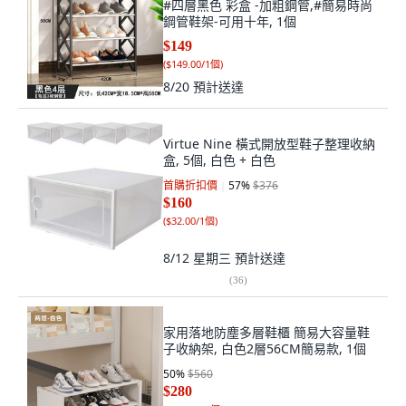
#四層黑色 彩盒 -加粗鋼管,#簡易時尚
鋼管鞋架-可用十年, 1個
$149
(
$149.00/1個
)
8/20
預計送達
Virtue Nine 橫式開放型鞋子整理收納
盒, 5個, 白色 + 白色
首購折扣價
57
%
$376
$160
(
$32.00/1個
)
8/12 星期三
預計送達
(
36
)
家用落地防塵多層鞋櫃 簡易大容量鞋
子收納架, 白色2層56CM簡易款, 1個
50
%
$560
$280