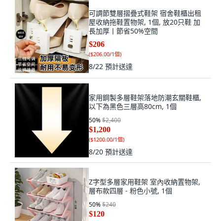
可調節雙層摺疊式鞋架 宿舍鞋櫃出租
屋收納拖鞋置物架, 1個, 放20只鞋 加
長加厚丨節省50%空間
$206
(
$206.00/1個
)
8/22
預計送達
家用鋼製多層鞋架落地防潮玄關鞋櫃,
以下為黑色三層高80cm, 1個
50
%
$2,400
$1,200
(
$1200.00/1個
)
8/20
預計送達
Z字型多層家用鞋架 室內收納置物架,
層布款四層 - 粉色小號, 1個
50
%
$240
$120