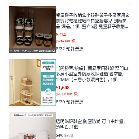
兒童鞋子收納盒小孩鞋架子多層家用玄
關寶寶鞋櫃鞋箱門口靠牆嬰兒 副廠商
品 爆品, 1個, 豎立5層 兒童鞋子收納
盒-DF1477,上牆自己備粘膠哦/可橫放
$214
4格
(
$214.00/1個
)
8/22
預計送達
【開發票/統編】簡易家用鞋架 窄門口
多層小型室外防塵收納鞋櫃 省空間,
12MM【三層小款暖白色】, 1個
$1,608
(
$1608.00/1個
)
8/20
預計送達
透明磁吸鞋盒 防塵防潮 可自由堆疊,
透明白, 1個
54
%
$370