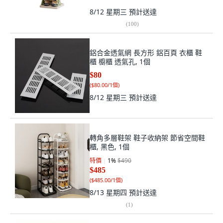
8/12 星期三
預計送達
(
100
)
鋁合金透氣網 長方形 鋁百頁 衣櫃 鞋
櫃 櫥櫃 透氣孔, 1個
$80
(
$80.00/1個
)
8/12 星期三
預計送達
轉角多層鞋架 鞋子收納架 節省空間鞋
櫃, 黑色, 1個
特價
1
%
$490
$485
(
$485.00/1個
)
8/13 星期四
預計送達
(
1
)