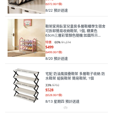
(
$372.00/1個
)
8/22
預計送達
鞋架家用臥室兒童房多層鞋櫃學生宿舍
可拆卸簡易收納鞋架, 1個, 糖果色
63cm三層彩管顏色隨機:如圖所示
2240
特價
60
%
$1,274
$499
(
$499.00/1個
)
8/20
預計送達
宅配 奶油風摺疊鞋架 多層鞋子收納 防
水鞋架 組裝鞋架 簡易鞋架, 1個
33
%
$792
$528
(
$528.00/1個
)
8/13 星期四
預計送達
(
5
)