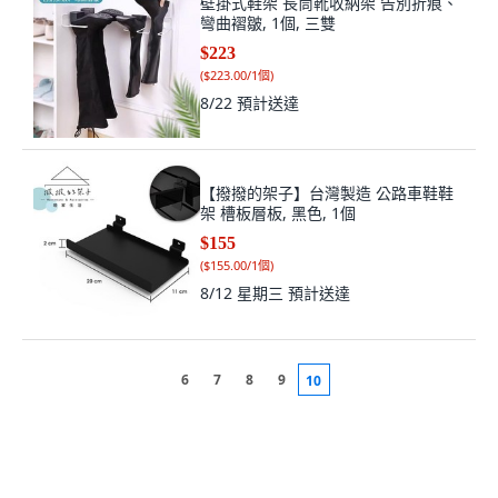
壁掛式鞋架 長筒靴收納架 告別折痕、
彎曲褶皺, 1個, 三雙
$223
(
$223.00/1個
)
8/22
預計送達
【撥撥的架子】台灣製造 公路車鞋鞋
架 槽板層板, 黑色, 1個
$155
(
$155.00/1個
)
8/12 星期三
預計送達
6
7
8
9
10