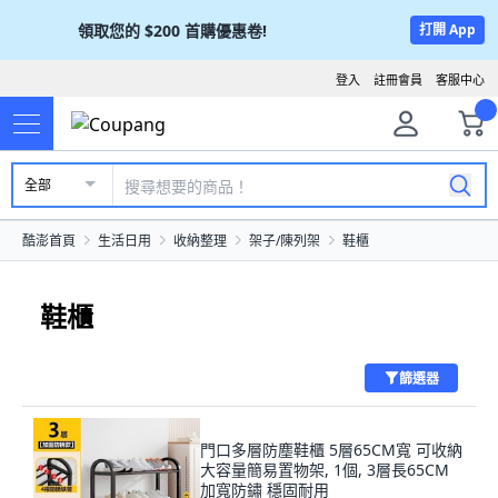
領取您的
$200
首購優惠卷!
打開 App
登入
註冊會員
客服中心
全部
酷澎首頁
生活日用
收納整理
架子/陳列架
鞋櫃
鞋櫃
篩選器
門口多層防塵鞋櫃 5層65CM寬 可收納
大容量簡易置物架, 1個, 3層長65CM
加寬防鏽 穩固耐用