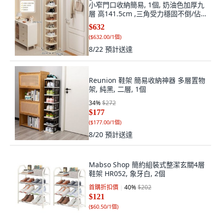
小窄門口收納簡易, 1個, 奶油色加厚九
層 高141.5cm ,三角受力穩固不倒/佔
地小省空間
$632
(
$632.00/1個
)
8/22
預計送達
Reunion 鞋架 簡易收納神器 多層置物
架, 純黑, 二層, 1個
34
%
$272
$177
(
$177.00/1個
)
8/20
預計送達
Mabso Shop 簡約組裝式整潔玄關4層
鞋架 HR052, 象牙白, 2個
首購折扣價
40
%
$202
$121
(
$60.50/1個
)