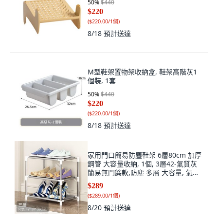
50
%
$440
$220
(
$220.00/1個
)
8/18
預計送達
M型鞋架置物架收納盒, 鞋架高階灰1
個裝, 1套
50
%
$440
$220
(
$220.00/1個
)
8/18
預計送達
家用門口簡易防塵鞋架 6層80cm 加厚
鋼管 大容量收納, 1個, 3層42-氣質灰
簡易無門簾款,防塵 多層 大容量, 氣質
灰
$289
(
$289.00/1個
)
8/20
預計送達