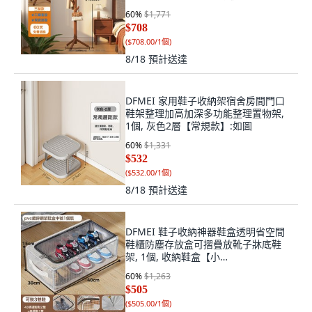
掛鉤:如圖
60
%
$1,771
$708
(
$708.00/1個
)
8/18
預計送達
DFMEI 家用鞋子收納架宿舍房間門口
鞋架整理加高加深多功能整理置物架,
1個, 灰色2層【常規款】:如圖
60
%
$1,331
$532
(
$532.00/1個
)
8/18
預計送達
DFMEI 鞋子收納神器鞋盒透明省空間
鞋櫃防塵存放盒可摺疊放靴子牀底鞋
架, 1個, 收納鞋盒【小
號】:40*30*15cm
60
%
$1,263
$505
(
$505.00/1個
)