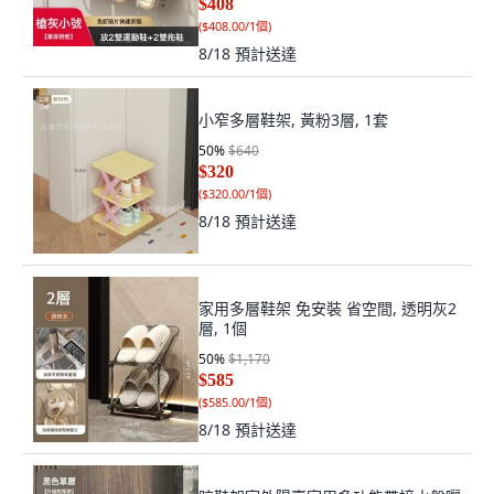
$408
(
$408.00/1個
)
8/18
預計送達
小窄多層鞋架, 黃粉3層, 1套
50
%
$640
$320
(
$320.00/1個
)
8/18
預計送達
家用多層鞋架 免安裝 省空間, 透明灰2
層, 1個
50
%
$1,170
$585
(
$585.00/1個
)
8/18
預計送達