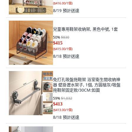
(
$416.00/1個
)
8/19
預計送達
兒童專用鞋架收納架, 黑色中號, 1套
50
%
$830
$415
(
$415.00/1個
)
8/18
預計送達
免打孔吸盤拖鞋架 浴室衛生間收納神
器 壁掛瀝水架子, 1個, 方圓槍灰/吸盤
拖鞋架固定款/30CM:如圖
59
%
$1,032
$413
(
$413.00/1個
)
8/18
預計送達