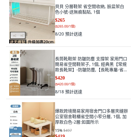
貝貝 分層鞋架 省空間收納, 臉盆架白
色小號-送無痕黏貼, 1個
$265
(
$265.00/1個
)
8/20
預計送達
長筒靴鞋架 防皺防塵 支撐架 家用門口
簡易省空間鞋架子, 1個, 經典黑【常規
款長靴架】-防皺防塵,【長靴專屬-省空
間收納】, 經典黑
$420
(
$420.00/1個
)
8/18
預計送達
爆款跨境簡易家用宿舍門口多層夾縫辦
公室宿舍鞋櫃省空間小窄分層, 1個, 加
厚款白色-2層:如圖所示
15
%
$497
$419