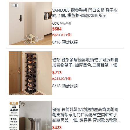
VANLUEE 摺疊鞋架 門口玄關 鞋子收
納, 1個, 棋盤格-兩層:如圖所示
60
%
$1,710
$684
(
$684.00/1個
)
8/18
預計送達
鞋架 鞋架多層簡易收納鞋子可拆卸疊
加置物架子, 加厚黑色,二層鞋架, 1個
$213
(
$213.00/1個
)
8/18
預計送達
優選 長筒靴鞋架防皺防塵高筒馬靴雨
靴支撐架家用門口簡易省空間鞋架子
副廠商品, 1個, 經典黑 常規款長靴架 -
防皺防塵, 長靴專屬/省空間收納
$423