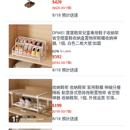
$420
(
$420.00/1個
)
8/18
預計送達
DFMEI 寶寶鞋架兒童專用鞋子收納架
省空間童鞋收納盒置物架鞋櫃收納神
器, 1個, 白色二格大號:如圖
60
%
$1,480
$592
(
$592.00/1個
)
8/18
預計送達
收納鞋架 收納鞋架 家用鞋櫃 伸縮分層
隔板 創意掛式懸掛拖鞋置物架 省空間
神器 收納鞋架, 1個, 外貿品質 珍珠白
陞級加粗,1個 下掛式支架30cm固定,
$199
珍珠白
(
$199.00/1個
)
8/18
預計送達