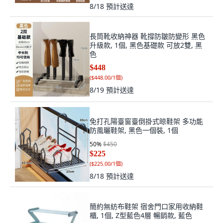
8/18
預計送達
長筒靴收納神器 靴撐防皺防變形 黑色
升級款, 1個, 黑色基礎款 可放2雙, 黑
色
$448
(
$448.00/1個
)
8/19
預計送達
免打孔陽臺窗臺倒掛式晾鞋架 多功能
防風曬鞋架, 黑色一個裝, 1個
50
%
$450
$225
(
$225.00/1個
)
8/18
預計送達
簡約無紡布鞋架 宿舍門口家用收納鞋
櫃, 1個, Z型藍色4層 暢銷款, 藍色