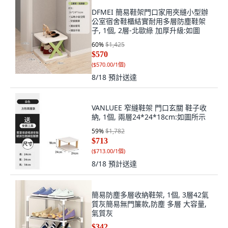
DFMEI 簡易鞋架門口家用夾縫小型辦
公室宿舍鞋櫃結實耐用多層防塵鞋架
子, 1個, 2層-北歐綠 加厚升級:如圖
60
%
$1,425
$570
(
$570.00/1個
)
8/18
預計送達
VANLUEE 窄縫鞋架 門口玄關 鞋子收
納, 1個, 兩層24*24*18cm:如圖所示
59
%
$1,782
$713
(
$713.00/1個
)
8/18
預計送達
簡易防塵多層收納鞋架, 1個, 3層42氣
質灰簡易無門簾款,防塵 多層 大容量,
氣質灰
$342