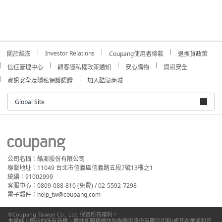
Investor Relations
關於酷澎
Coupang使用者條款
退換貨政策
信任管理中心
顧客隱私權政策通知
安心購物
資訊安全
資訊安全及隱私保護認證
加入酷澎商城
Global Site
公司名稱：酷澎股份有限公司
聯繫地址：11049 台北市信義區信義路五段7號13樓之1
統編：91002999
客服中心：0809-088-810 (免費) / 02-5592-7298
電子郵件：help_tw@coupang.com
©Coupang Taiwan Co., Ltd. 保留所有權利。
本網站上顯示的所有商標、標誌和服務標誌均為酷澎股份有限公司和/或其在美國和其