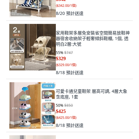
(
$342.00/1個
)
8/20
預計送達
家用鞋架多層免安裝省空間簡易放鞋神
器宿舍收納架子輕奢傾斜鞋櫃, 1個, 透
明白2層:大號
55
%
$747
$329
(
$329.00/1個
)
8/18
預計送達
可愛卡通兒童鞋架 層高可調, 4層大象
含底座, 1套
50
%
$850
$425
(
$425.00/1個
)
8/18
預計送達