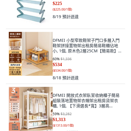
$225
(
$225.00/1個
)
8/19
預計送達
DFMEI 小型窄款鞋架子門口多層入門
鞋架拼接置物架出租房簡易鞋櫃佔地
小, 1個, 原木色2層25CM【簡易款】:
如圖
60
%
$1,336
$534
(
$534.00/1個
)
8/18
預計送達
DFMEI 開放式衣架臥室收納櫃子簡易
組裝落地置物架衣帽架出租房貨架衣
櫃, 1個, 【下滑選長*寬】3層高
160cm【含掛衣杆*1根】:長60寬
59
%
$3,282
40cm
$1,313
(
$1313.00/1個
)