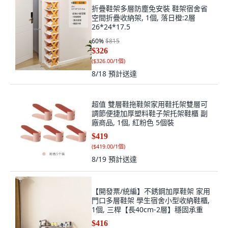
折疊鞋架多層防塵免安裝 鞋架宿舍省
空間折疊收納架, 1個, 落日橙:2層
26*24*17.5
60
%
$815
$326
(
$326.00/1個
)
8/18
預計送達
超值 雙層鞋拖鞋架家用鞋托架雙層可
調節便捷加厚塑料鞋子架托架鞋櫃 副
廠商品, 1個, 紅粉色 5個裝
$419
(
$419.00/1個
)
8/19
預計送達
【開發票/統編】不銹鋼加厚鞋架 家用
門口多層鞋架 學生宿舍小型收納鞋櫃,
1個, 三桿【長40cm-2層】穩固承重
$416