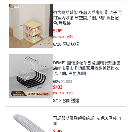
宿舍簡易鞋架 多層入戶家用 鞋架子 門
口室內收納 省空間, 1個, 3層-黃粉配
色,無規格
$289
(
$289.00/1個
)
8/20
預計送達
DFMEI 圓環掛帽架創意圓環衣架服裝
店絲巾圍巾多功能家用收納神器掛衣
架, 1個, 黑色:如圖
60
%
$1,083
$433
(
$433.00/1個
)
8/18
預計送達
可調節雙層鞋架收納託, 灰色,6個裝, 1
個
$507