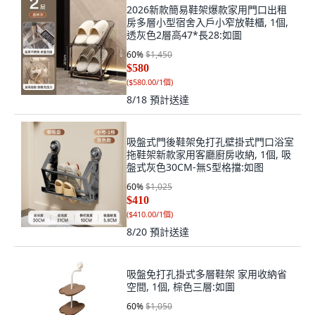
2026新款簡易鞋架爆款家用門口出租
房多層小型宿舍入戶小窄放鞋櫃, 1個,
透灰色2層高47*長28:如圖
60
%
$1,450
$580
(
$580.00/1個
)
8/18
預計送達
吸盤式門後鞋架免打孔壁掛式門口浴室
拖鞋架新款家用客廳廚房收納, 1個, 吸
盤式灰色30CM-無S型格擋:如图
60
%
$1,025
$410
(
$410.00/1個
)
8/20
預計送達
吸盤免打孔掛式多層鞋架 家用收納省
空間, 1個, 棕色三層:如圖
60
%
$1,050