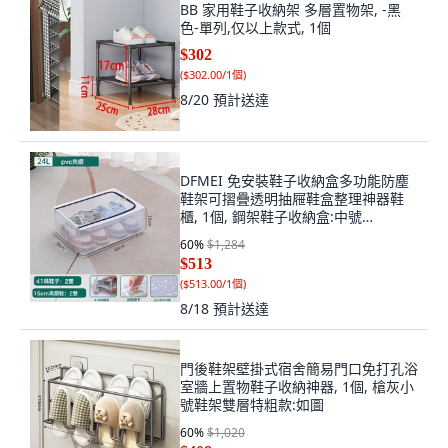
BB 家用鞋子收納架 多層置物架, -黑
色-單列,仅以上款式, 1個
$302
(
$302.00/1個
)
8/20
預計送達
DFMEI 免安裝鞋子收納盒多功能防塵
鞋架可摺疊透明抽屜鞋盒整理神器鞋
櫃, 1個, 鋼架鞋子收納盒:中號
40*30*15(cm)
60
%
$1,284
$513
(
$513.00/1個
)
8/18
預計送達
門後鞋架壁掛式宿舍簡易門口免打孔浴
室牆上置物鞋子收納神器, 1個, 槍灰小
號鞋架雙層特粗款:如圖
60
%
$1,020