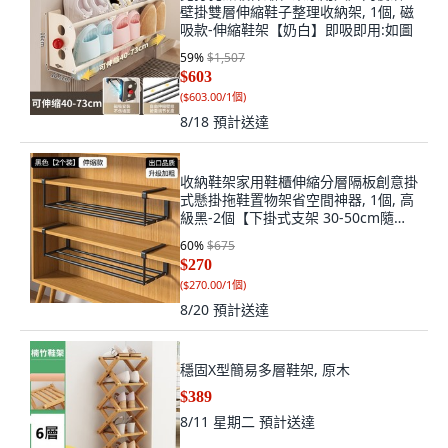
壁掛雙層伸縮鞋子整理收納架, 1個, 磁
吸款-伸縮鞋架【奶白】即吸即用:如圖
59
%
$1,507
$603
(
$603.00/1個
)
8/18
預計送達
收納鞋架家用鞋櫃伸縮分層隔板創意掛
式懸掛拖鞋置物架省空間神器, 1個, 高
級黑-2個【下掛式支架 30-50cm隨意
伸縮】:如图
60
%
$675
$270
(
$270.00/1個
)
8/20
預計送達
穩固X型簡易多層鞋架, 原木
$389
8/11 星期二
預計送達