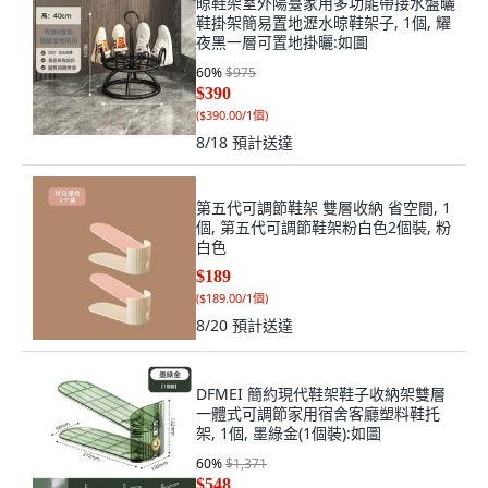
晾鞋架室外陽臺家用多功能帶接水盤曬
鞋掛架簡易置地瀝水晾鞋架子, 1個, 耀
夜黑一層可置地掛曬:如圖
60
%
$975
$390
(
$390.00/1個
)
8/18
預計送達
第五代可調節鞋架 雙層收納 省空間, 1
個, 第五代可調節鞋架粉白色2個裝, 粉
白色
$189
(
$189.00/1個
)
8/20
預計送達
DFMEI 簡約現代鞋架鞋子收納架雙層
一體式可調節家用宿舍客廳塑料鞋托
架, 1個, 墨綠金(1個裝):如圖
60
%
$1,371
$548