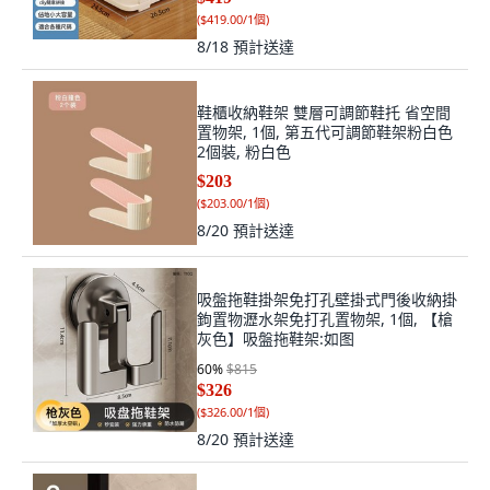
(
$419.00/1個
)
8/18
預計送達
鞋櫃收納鞋架 雙層可調節鞋托 省空間
置物架, 1個, 第五代可調節鞋架粉白色
2個裝, 粉白色
$203
(
$203.00/1個
)
8/20
預計送達
吸盤拖鞋掛架免打孔壁掛式門後收納掛
鉤置物瀝水架免打孔置物架, 1個, 【槍
灰色】吸盤拖鞋架:如图
60
%
$815
$326
(
$326.00/1個
)
8/20
預計送達