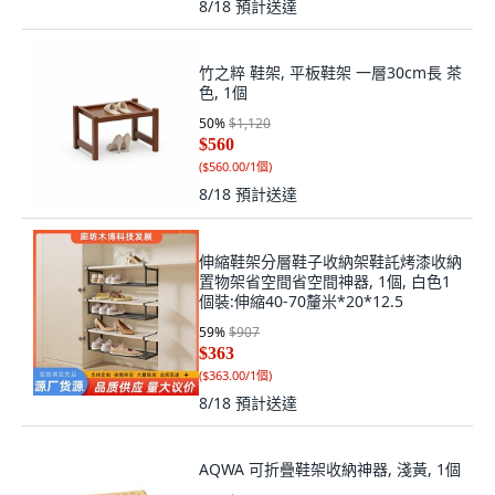
8/18
預計送達
竹之粹 鞋架, 平板鞋架 一層30cm長 茶
色, 1個
50
%
$1,120
$560
(
$560.00/1個
)
8/18
預計送達
伸縮鞋架分層鞋子收納架鞋託烤漆收納
置物架省空間省空間神器, 1個, 白色1
個裝:伸縮40-70釐米*20*12.5
59
%
$907
$363
(
$363.00/1個
)
8/18
預計送達
AQWA 可折疊鞋架收納神器, 淺黃, 1個