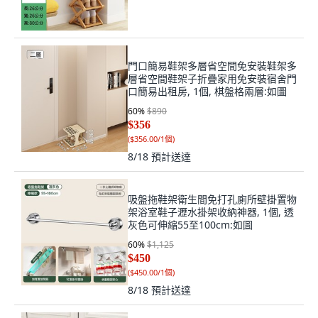
門口簡易鞋架多層省空間免安裝鞋架多
層省空間鞋架子折疊家用免安裝宿舍門
口簡易出租房, 1個, 棋盤格兩層:如圖
60
%
$890
$356
(
$356.00/1個
)
8/18
預計送達
吸盤拖鞋架衛生間免打孔廁所壁掛置物
架浴室鞋子瀝水掛架收納神器, 1個, 透
灰色可伸縮55至100cm:如圖
60
%
$1,125
$450
(
$450.00/1個
)
8/18
預計送達