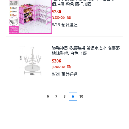
個, 4層-粉色 四杆加固
$230
(
$230.00/1個
)
8/19
預計送達
曬鞋神器 多層鞋架 帶瀝水底座 陽臺落
地晾鞋架, 白色, 1層
$306
(
$306.00/1個
)
8/20
預計送達
6
7
8
10
9