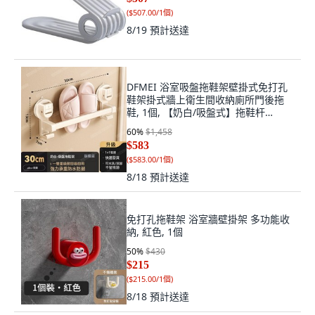
(
$507.00/1個
)
8/19
預計送達
DFMEI 浴室吸盤拖鞋架壁掛式免打孔
鞋架掛式牆上衛生間收納廁所門後拖
鞋, 1個, 【奶白/吸盤式】拖鞋杆
30CM:如圖
60
%
$1,458
$583
(
$583.00/1個
)
8/18
預計送達
免打孔拖鞋架 浴室牆壁掛架 多功能收
納, 紅色, 1個
50
%
$430
$215
(
$215.00/1個
)
8/18
預計送達