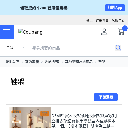
領取您的
$200
首購優惠卷!
打開 App
登入
註冊會員
客服中心
全部
酷澎首頁
室內家居
收納/整理
其他整理收納用品
鞋架
鞋架
篩選器
DFMEI 實木衣架落地衣帽架臥室家用
立掛衣架結實耐用簡易室內客廳櫸木
架, 1個, 【松木覆膜】胡桃色三腿—8