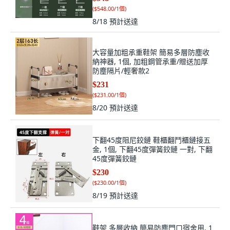
(
$548.00/1個
)
8/18
預計送達
大容量加粗承重鞋架 簡易多層防塵收
納神器, 1個, 加粗鋼管承重/贈送加厚
防塵隔片/輕奢款2
$231
(
$231.00/1個
)
8/20
預計送達
下翻45度阻尼鉸鏈 鞋櫃翻鬥櫃鏈接五
金, 1個, 下翻45度彈簧鉸鏈 一對, 下翻
45度彈簧鉸鏈
$230
(
$230.00/1個
)
8/19
預計送達
鞋架 多層收納 簡易防塵門口宿舍用, 1