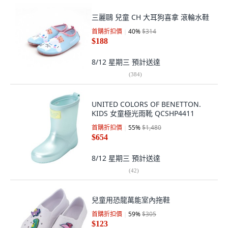
三麗鷗 兒童 CH 大耳狗喜拿 滾輪水鞋
首購折扣價
40
%
$314
$188
8/12 星期三
預計送達
(
384
)
UNITED COLORS OF BENETTON.
KIDS 女童極光雨靴 QCSHP4411
首購折扣價
55
%
$1,480
$654
8/12 星期三
預計送達
(
42
)
兒童用恐龍萬能室內拖鞋
首購折扣價
59
%
$305
$123