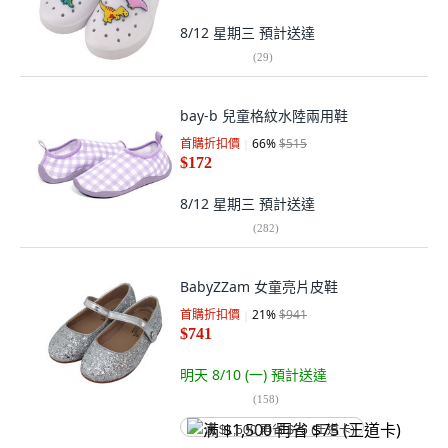
8/12 星期三
預計送達
(
29
)
bay-b 兒童格紋水陸兩用鞋
首購折扣價
66
%
$515
$172
8/12 星期三
預計送達
(
282
)
BabyZZam 女童亮片皮鞋
首購折扣價
21
%
$941
$741
明天 8/10 (一)
預計送達
(
158
)
满 $1,500 再省 $75 (王道卡)