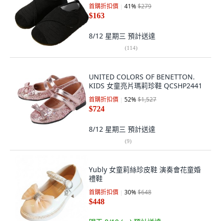
首購折扣價
41
%
$279
$163
8/12 星期三
預計送達
(
114
)
UNITED COLORS OF BENETTON.
KIDS 女童亮片瑪莉珍鞋 QCSHP2441
首購折扣價
52
%
$1,527
$724
8/12 星期三
預計送達
(
9
)
Yubly 女童莉絲珍皮鞋 演奏會花童婚
禮鞋
首購折扣價
30
%
$648
$448