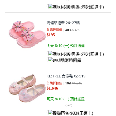
满 $1,500 再省 $75 (王道卡)
蝴蝶結拖鞋 26~27碼
首購折扣價
40
%
$326
$195
明天 8/10 (一)
預計送達
满 $1,500 再省 $75 (王道卡)
$10 酷澎幣回饋
KIZTREE 女童鞋 XZ-519
首購折扣價
10
%
$1,846
$1,646
明天 8/10 (一)
預計送達
(
543
)
最高再省 $83 (王道卡)