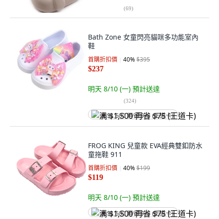
(
69
)
Bath Zone 女童閃亮貓咪多功能室內
鞋
首購折扣價
40
%
$395
$237
明天 8/10 (一)
預計送達
(
324
)
满 $1,500 再省 $75 (王道卡)
FROG KING 兒童款 EVA經典雙釦防水
童拖鞋 911
首購折扣價
40
%
$199
$119
明天 8/10 (一)
預計送達
满 $1,500 再省 $75 (王道卡)