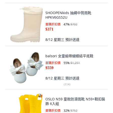
SHOOPENkids 抽繩中筒雨靴
HPKV6GS52U
首購折扣價
47
%
$702
$371
8/12 星期三
預計送達
balsori 女童緞帶蝴蝶結平底鞋
首購折扣價
55
%
$1,251
$559
8/12 星期三
預計送達
(
114
)
OSLO N59 童款防滑雨靴 N59+鞋扣裝
飾 6入組
首購折扣價
32
%
$752