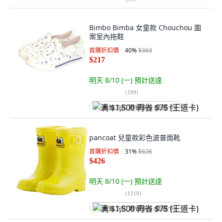
Bimbo Bimba 女童款 Chouchou 圖
案室內拖鞋
首購折扣價
40
%
$363
$217
明天 8/10 (一)
預計送達
(
199
)
满 $1,500 再省 $75 (王道卡)
pancoat 兒童款彩色波普雨靴
首購折扣價
31
%
$626
$426
明天 8/10 (一)
預計送達
(
1210
)
满 $1,500 再省 $75 (王道卡)