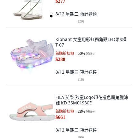
$277
8/12 星期三
預計送達
(
29
)
Kiphant 女童用彩虹獨角獸LED果凍鞋
T-07
首購折扣價
50
%
$585
$288
8/12 星期三
預計送達
(
16
)
FILA 斐樂 孩童Logo印花撞色魔鬼氈涼
鞋 KD 3SM01930E
首購折扣價
28
%
$927
$661
8/12 星期三
預計送達
(
90
)