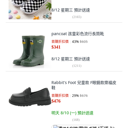
8/12 星期三
預計送達
(
2165
)
pancoat 孩童彩色流行長筒靴
首購折扣價
43
%
$605
$341
8/12 星期三
預計送達
(
1211
)
Rabbit's Foot 兒童款 F眼鏡款樂福皮
鞋
首購折扣價
29
%
$676
$476
明天 8/10 (一)
預計送達
(
168
)