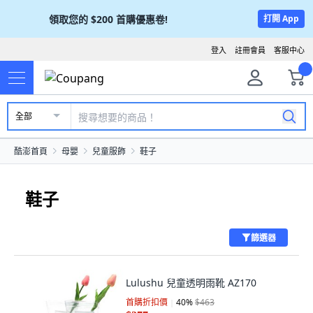
領取您的
$200
首購優惠卷!
打開 App
登入
註冊會員
客服中心
全部
酷澎首頁
母嬰
兒童服飾
鞋子
鞋子
篩選器
Lulushu 兒童透明雨靴 AZ170
首購折扣價
40
%
$463