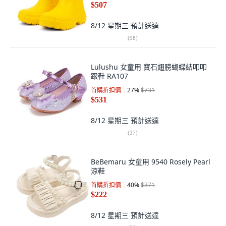
$507
8/12 星期三
預計送達
(
98
)
Lulushu 女童用 寶石翅膀蝴蝶結叩叩
跟鞋 RA107
首購折扣價
27
%
$731
$531
8/12 星期三
預計送達
(
37
)
BeBemaru 女童用 9540 Rosely Pearl
涼鞋
首購折扣價
40
%
$371
$222
8/12 星期三
預計送達