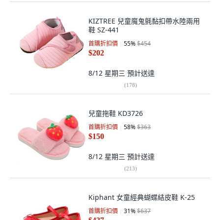
KIZTREE 兒童魔鬼氈黏扣帶水陸兩用
鞋 SZ-441
首購折扣價
55
%
$454
$202
8/12 星期三
預計送達
(
178
)
兒童拖鞋 KD3726
首購折扣價
58
%
$363
$150
8/12 星期三
預計送達
(
213
)
Kiphant 女童經典蝴蝶結皮鞋 K-25
首購折扣價
31
%
$637