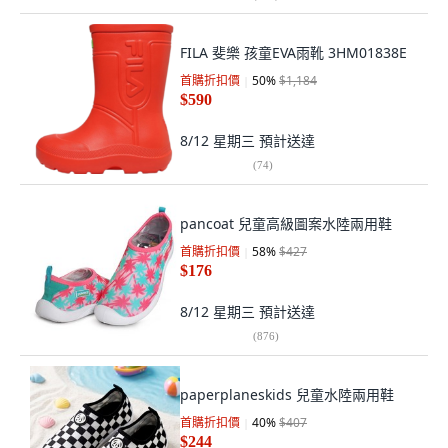
FILA 斐樂 孩童EVA雨靴 3HM01838E
首購折扣價
50
%
$1,184
$590
8/12 星期三
預計送達
(
74
)
pancoat 兒童高級圖案水陸兩用鞋
首購折扣價
58
%
$427
$176
8/12 星期三
預計送達
(
876
)
paperplaneskids 兒童水陸兩用鞋
首購折扣價
40
%
$407
$244