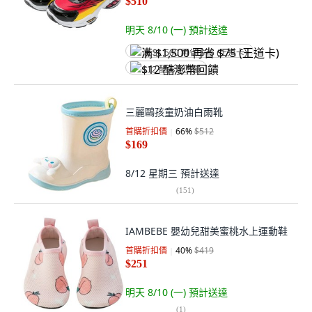
$510
明天 8/10 (一)
預計送達
满 $1,500 再省 $75 (王道卡)
$12 酷澎幣回饋
三麗鷗孩童奶油白雨靴
首購折扣價
66
%
$512
$169
8/12 星期三
預計送達
(
151
)
IAMBEBE 嬰幼兒甜美蜜桃水上運動鞋
首購折扣價
40
%
$419
$251
明天 8/10 (一)
預計送達
(
1
)