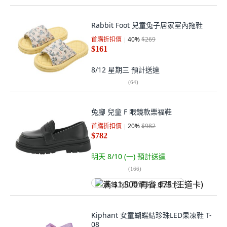
Rabbit Foot 兒童兔子居家室內拖鞋
首購折扣價
40
%
$269
$161
8/12 星期三
預計送達
(
64
)
兔腳 兒童 F 眼鏡款樂福鞋
首購折扣價
20
%
$982
$782
明天 8/10 (一)
預計送達
(
166
)
满 $1,500 再省 $75 (王道卡)
Kiphant 女童蝴蝶結珍珠LED果凍鞋 T-
08