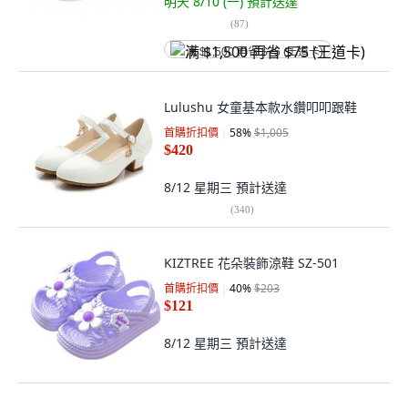
明天 8/10 (一)
預計送達
(
87
)
满 $1,500 再省 $75 (王道卡)
Lulushu 女童基本款水鑽叩叩跟鞋
首購折扣價
58
%
$1,005
$420
8/12 星期三
預計送達
(
340
)
KIZTREE 花朵裝飾涼鞋 SZ-501
首購折扣價
40
%
$203
$121
8/12 星期三
預計送達