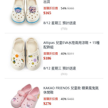
出貨
首購折扣價
54
%
$360
$165
8/12 星期三
預計送達
(
755
)
Attipas 兒童EVA水陸兩用涼鞋 + 15種
配飾組
首購折扣價
40
%
$311
$186
8/12 星期三
預計送達
(
311
)
KAKAO FRIENDS 兒童款 糖果魔鬼氈
休閒鞋
首購折扣價
40
%
$460
$276