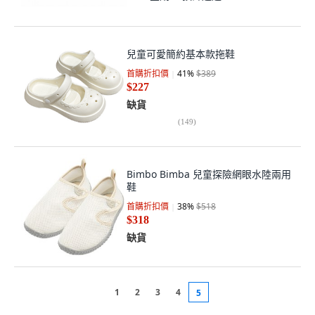
兒童可愛簡約基本款拖鞋
首購折扣價
41
%
$389
$227
缺貨
(
149
)
Bimbo Bimba 兒童探險網眼水陸兩用
鞋
首購折扣價
38
%
$518
$318
缺貨
1
2
3
4
5