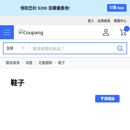
領取您的
$200
首購優惠卷!
打開 App
登入
註冊會員
客服中心
全部
酷澎首頁
母嬰
兒童服飾
鞋子
鞋子
篩選器