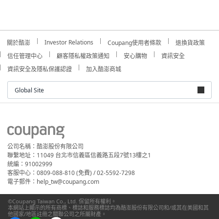
Investor Relations
關於酷澎
Coupang使用者條款
退換貨政策
信任管理中心
顧客隱私權政策通知
安心購物
資訊安全
資訊安全及隱私保護認證
加入酷澎商城
Global Site
公司名稱：酷澎股份有限公司
聯繫地址：11049 台北市信義區信義路五段7號13樓之1
統編：91002999
客服中心：0809-088-810 (免費) / 02-5592-7298
電子郵件：help_tw@coupang.com
©Coupang Taiwan Co., Ltd. 保留所有權利。
本網站上顯示的所有商標、標誌和服務標誌均為酷澎股份有限公司和/或其在美國和其
他國家/地區註冊之關聯公司之所屬財產。