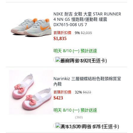
NIKE 耐吉 女鞋 大童 STAR RUNNER
4 NN GS 慢跑鞋/運動鞋 緩震
DX7615-008 US 7
首購折扣價
9
%
$2,035
$1,835
明天 8/10 (一)
預計送達
最高再省 $92 (王道卡)
Narinkiz 三層蝴蝶結粉色鞋頭棉質室
內鞋
首購折扣價
32
%
$623
$423
明天 8/10 (一)
預計送達
(
360
)
满 $1,500 再省 $75 (王道卡)