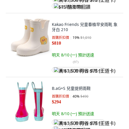
满 $1,500 再省 $75 (王道卡)
$15 酷澎幣回饋
Kakao Friends 兒童春植早安雨靴 象
牙白 210
首購折扣價
19
%
$1,010
$810
明天 8/10 (一)
預計送達
(
97
)
满 $1,500 再省 $75 (王道卡)
B.aG+S 兒童提把雨鞋
首購折扣價
40
%
$490
$294
明天 8/10 (一)
預計送達
满 $1,500 再省 $75 (王道卡)