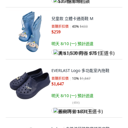
$35 酷澎幣回饋
兒童款 立體卡通雨鞋 M
首購折扣價
40
%
$433
$259
明天 8/10 (一)
預計送達
满 $1,500 再省 $75 (王道卡)
EVERLAST Logo 多功能室內拖鞋
首購折扣價
10
%
$1,847
$1,647
明天 8/10 (一)
預計送達
(
484
)
最高再省 $83 (王道卡)