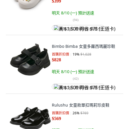
$399
明天 8/10 (一)
預計送達
(
94
)
满 $1,500 再省 $75 (王道卡)
Bimbo Bimba 女童多蘿西瑪麗珍鞋
首購折扣價
19
%
$1,028
$828
明天 8/10 (一)
預計送達
(
42
)
满 $1,500 再省 $75 (王道卡)
Rulushu 女童款單扣瑪莉珍皮鞋
首購折扣價
26
%
$769
$569