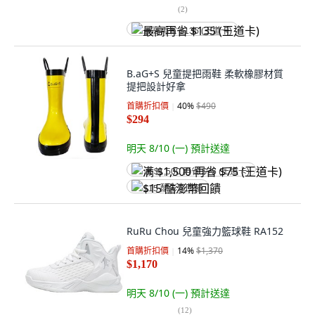
(
2
)
最高再省 $135 (王道卡)
B.aG+S 兒童提把雨鞋 柔軟橡膠材質
提把設計好拿
首購折扣價
40
%
$490
$294
明天 8/10 (一)
預計送達
满 $1,500 再省 $75 (王道卡)
$15 酷澎幣回饋
RuRu Chou 兒童強力籃球鞋 RA152
首購折扣價
14
%
$1,370
$1,170
明天 8/10 (一)
預計送達
(
12
)