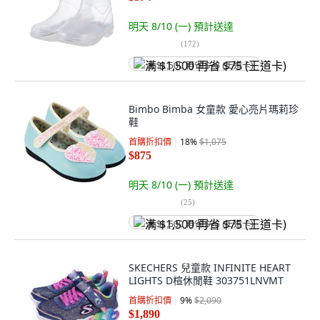
明天 8/10 (一)
預計送達
(
172
)
满 $1,500 再省 $75 (王道卡)
Bimbo Bimba 女童款 愛心亮片瑪莉珍
鞋
首購折扣價
18
%
$1,075
$875
明天 8/10 (一)
預計送達
(
25
)
满 $1,500 再省 $75 (王道卡)
SKECHERS 兒童款 INFINITE HEART
LIGHTS D楦休閒鞋 303751LNVMT
首購折扣價
9
%
$2,090
$1,890