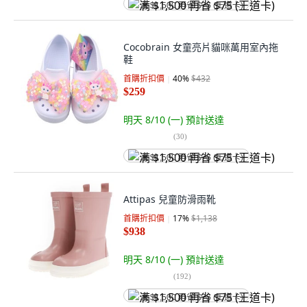
满 $1,500 再省 $75 (王道卡)
Cocobrain 女童亮片貓咪萬用室內拖
鞋
首購折扣價
40
%
$432
$259
明天 8/10 (一)
預計送達
(
30
)
满 $1,500 再省 $75 (王道卡)
Attipas 兒童防滑雨靴
首購折扣價
17
%
$1,138
$938
明天 8/10 (一)
預計送達
(
192
)
满 $1,500 再省 $75 (王道卡)