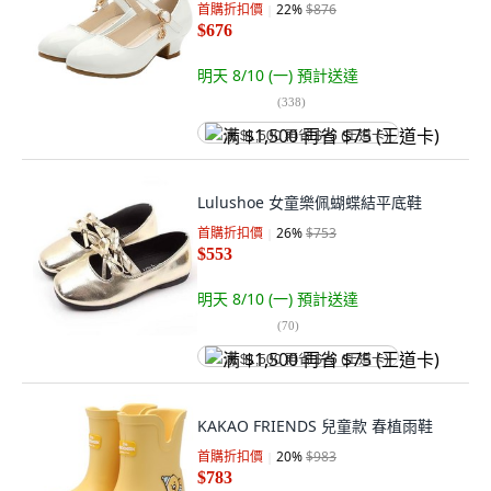
首購折扣價
22
%
$876
$676
明天 8/10 (一)
預計送達
(
338
)
满 $1,500 再省 $75 (王道卡)
Lulushoe 女童樂佩蝴蝶結平底鞋
首購折扣價
26
%
$753
$553
明天 8/10 (一)
預計送達
(
70
)
满 $1,500 再省 $75 (王道卡)
KAKAO FRIENDS 兒童款 春植雨鞋
首購折扣價
20
%
$983
$783