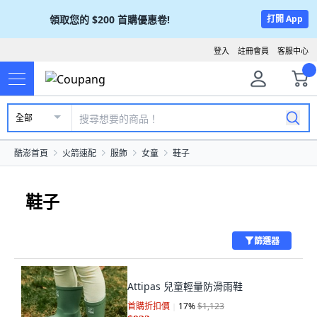
領取您的
$200
首購優惠卷!
打開 App
登入
註冊會員
客服中心
全部
酷澎首頁
火箭速配
服飾
女童
鞋子
鞋子
篩選器
Attipas 兒童輕量防滑雨鞋
首購折扣價
17
%
$1,123