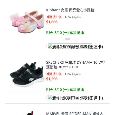
Kiphant 女童 閃亮愛心小跟鞋
首購折扣價
16
%
$1,206
$1,006
明天 8/10 (一)
預計送達
(
19
)
满 $1,500 再省 $75 (王道卡)
SKECHERS 兒童款 DYNAMATIC D楦
運動鞋 303552LBLK
首購折扣價
13
%
$1,490
$1,290
明天 8/10 (一)
預計送達
满 $1,500 再省 $75 (王道卡)
MARVEL 漫威 SPIDER-MAN 蜘蛛人