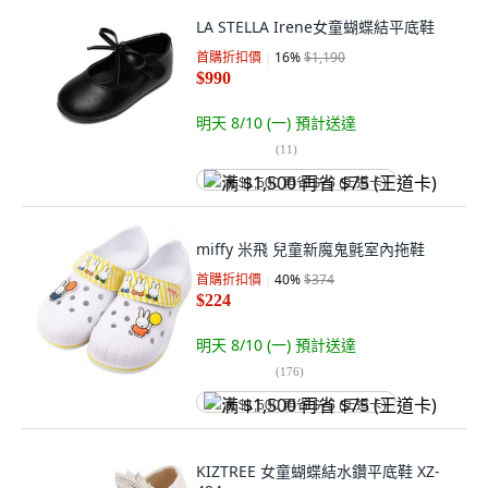
LA STELLA Irene女童蝴蝶結平底鞋
首購折扣價
16
%
$1,190
$990
明天 8/10 (一)
預計送達
(
11
)
满 $1,500 再省 $75 (王道卡)
miffy 米飛 兒童新魔鬼氈室內拖鞋
首購折扣價
40
%
$374
$224
明天 8/10 (一)
預計送達
(
176
)
满 $1,500 再省 $75 (王道卡)
KIZTREE 女童蝴蝶結水鑽平底鞋 XZ-