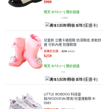
$900
明天 8/10 (一)
預計送達
(
180
)
满 $1,500 再省 $75 (王道卡)
兒童款 立體卡通雨鞋 防滑鞋底 柔軟舒
適 可拆內裡 防撞鞋頭
首購折扣價
40
%
$433
$259
明天 8/10 (一)
預計送達
(
1
)
满 $1,500 再省 $75 (王道卡)
LITTLE BOBDOG 科技旋
鈕/MODOEVA/厚底/兒童運動鞋 B-
0981