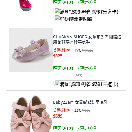
明天 8/10 (一)
預計送達
满 $1,500 再省 $75 (王道卡)
$15 酷澎幣回饋
CHAAKAN SHOES 女童布朗雪蝴蝶結
魔鬼氈瑪麗珍平底鞋
首購折扣價
19
%
$1,025
$825
明天 8/10 (一)
預計送達
(
149
)
满 $1,500 再省 $75 (王道卡)
BabyZZam 女童蝴蝶結平底鞋
首購折扣價
22
%
$899
$699
明天 8/10 (一)
預計送達