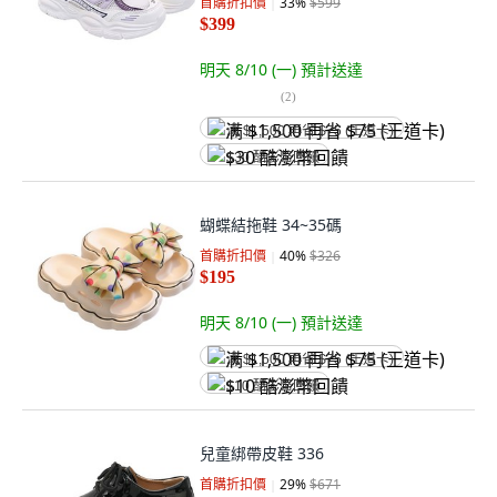
首購折扣價
33
%
$599
$399
明天 8/10 (一)
預計送達
(
2
)
满 $1,500 再省 $75 (王道卡)
$30 酷澎幣回饋
蝴蝶結拖鞋 34~35碼
首購折扣價
40
%
$326
$195
明天 8/10 (一)
預計送達
满 $1,500 再省 $75 (王道卡)
$10 酷澎幣回饋
兒童綁帶皮鞋 336
首購折扣價
29
%
$671