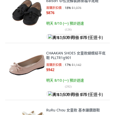
balsori 中性流蘇裝飾樂福平底鞋
首購折扣價
18
%
$1,076
$876
明天 8/10 (一)
預計送達
(
126
)
满 $1,500 再省 $75 (王道卡)
CHAAKAN SHOES 女童款蝴蝶結平底
鞋 PLLTR1g901
首購折扣價
17
%
$1,142
$942
明天 8/10 (一)
預計送達
(
292
)
满 $1,500 再省 $75 (王道卡)
RuRu Chou 女童款 基本鑲鑽跟鞋