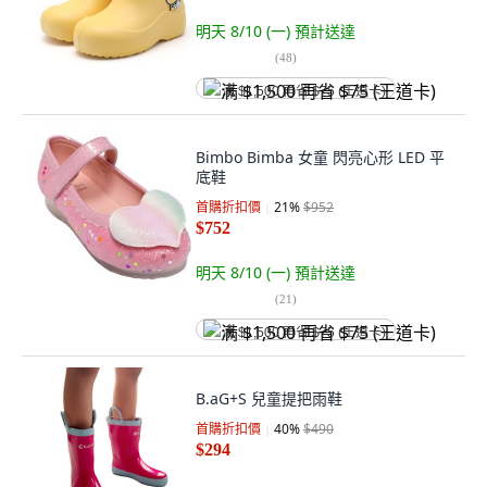
明天 8/10 (一)
預計送達
(
48
)
满 $1,500 再省 $75 (王道卡)
Bimbo Bimba 女童 閃亮心形 LED 平
底鞋
首購折扣價
21
%
$952
$752
明天 8/10 (一)
預計送達
(
21
)
满 $1,500 再省 $75 (王道卡)
B.aG+S 兒童提把雨鞋
首購折扣價
40
%
$490
$294