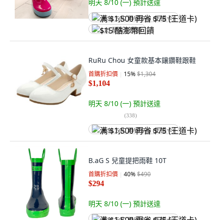
明天 8/10 (一)
預計送達
满 $1,500 再省 $75 (王道卡)
$15 酷澎幣回饋
RuRu Chou 女童款基本鑲鑽鞋跟鞋
首購折扣價
15
%
$1,304
$1,104
明天 8/10 (一)
預計送達
(
338
)
满 $1,500 再省 $75 (王道卡)
B.aG S 兒童提把雨鞋 10T
首購折扣價
40
%
$490
$294
明天 8/10 (一)
預計送達