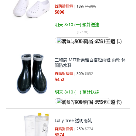
首購折扣價
18
%
$1,096
$896
明天 8/10 (一)
預計送達
(
17370
)
满 $1,500 再省 $75 (王道卡)
三和牌 MIT新素雅百搭短雨鞋 雨靴 休
閒防水鞋
首購折扣價
30
%
$652
$452
明天 8/10 (一)
預計送達
满 $1,500 再省 $75 (王道卡)
Lolly Tree 透明雨靴
首購折扣價
25
%
$774
$574