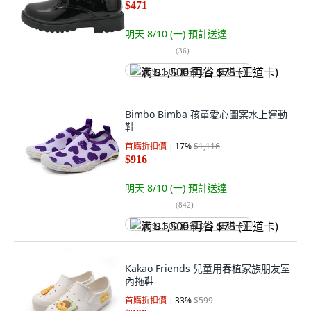
$471
明天 8/10 (一)
預計送達
(
36
)
满 $1,500 再省 $75 (王道卡)
Bimbo Bimba 孩童愛心圖案水上運動
鞋
首購折扣價
17
%
$1,116
$916
明天 8/10 (一)
預計送達
(
842
)
满 $1,500 再省 $75 (王道卡)
Kakao Friends 兒童用春植家族朋友室
內拖鞋
首購折扣價
33
%
$599