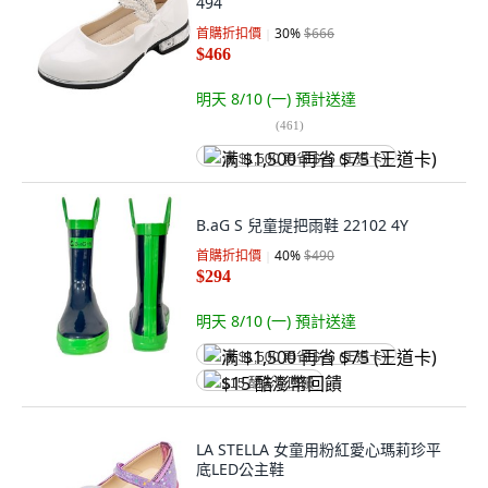
494
首購折扣價
30
%
$666
$466
明天 8/10 (一)
預計送達
(
461
)
满 $1,500 再省 $75 (王道卡)
B.aG S 兒童提把雨鞋 22102 4Y
首購折扣價
40
%
$490
$294
明天 8/10 (一)
預計送達
满 $1,500 再省 $75 (王道卡)
$15 酷澎幣回饋
LA STELLA 女童用粉紅愛心瑪莉珍平
底LED公主鞋