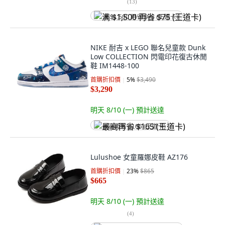
(
13
)
满 $1,500 再省 $75 (王道卡)
NIKE 耐吉 x LEGO 聯名兒童款 Dunk
Low COLLECTION 閃電印花復古休閒
鞋 IM1448-100
首購折扣價
5
%
$3,490
$3,290
明天 8/10 (一)
預計送達
最高再省 $165 (王道卡)
Lulushoe 女童羅娜皮鞋 AZ176
首購折扣價
23
%
$865
$665
明天 8/10 (一)
預計送達
(
4
)