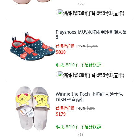
(
68
)
满 $1,500 再省 $75 (王道卡)
Playshoes 抗UV水陸兩用沙灘懶人童
鞋
首購折扣價
19
%
$1,010
$810
明天 8/10 (一)
預計送達
满 $1,500 再省 $75 (王道卡)
Winnie the Pooh 小熊維尼 迪士尼
DISNEY室內鞋
首購折扣價
40
%
$299
$179
明天 8/10 (一)
預計送達
(
1
)