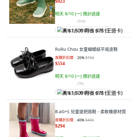
$923
明天 8/10 (一)
預計送達
(
314
)
满 $1,500 再省 $75 (王道卡)
RuRu Chou 女童蝴蝶結平底皮鞋
首購折扣價
26
%
$754
$554
明天 8/10 (一)
預計送達
(
70
)
满 $1,500 再省 $75 (王道卡)
B.aG+S 兒童提把雨鞋 - 柔軟橡膠材質
首購折扣價
40
%
$490
$294