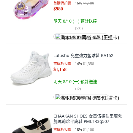
首購折扣價
16
%
$1,180
$980
明天 8/10 (一)
預計送達
(
533
)
满 $1,500 再省 $75 (王道卡)
Lulushu 兒童強力籃球鞋 RA152
首購折扣價
14
%
$1,358
$1,158
明天 8/10 (一)
預計送達
(
12
)
满 $1,500 再省 $75 (王道卡)
CHAAKAN SHOES 女童伍德伯里魔鬼
氈瑪莉珍平底鞋 PMLTR3g507
首購折扣價
18
%
$1,100