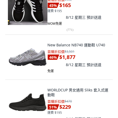
$165
45
%
運費 $195
8/12 星期三
預計送達
WOW免運
(
771
)
New Balance NB740 運動鞋 U740
首購折扣價
$3,501
$1,877
46
%
8/12 星期三
預計送達
免運
WORLDCUP 男女通用 Sliks 套入式運
動鞋
首購折扣價
$470
$229
51
%
運費 $195