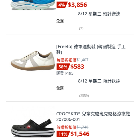
$3,856
4
%
8/12 星期三
預計送達
免運
(
7
)
[Freeto] 德軍運動鞋 (韓國製造 手工
鞋)
首購折扣價
$1,407
$583
58
%
運費 $195
8/12 星期三
預計送達
免運
(
2559
)
CROCSKIDS 兒童克駱班克駱格涼拖鞋
207006-001
首購折扣價
$1,746
$1,546
11
%