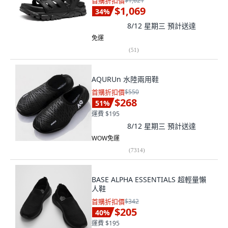
首購折扣價
$1,621
$1,069
34
%
8/12 星期三
預計送達
免運
(
51
)
AQURUn 水陸兩用鞋
首購折扣價
$550
$268
51
%
運費 $195
8/12 星期三
預計送達
WOW免運
(
7314
)
BASE ALPHA ESSENTIALS 超輕量懶
人鞋
首購折扣價
$342
$205
40
%
運費 $195