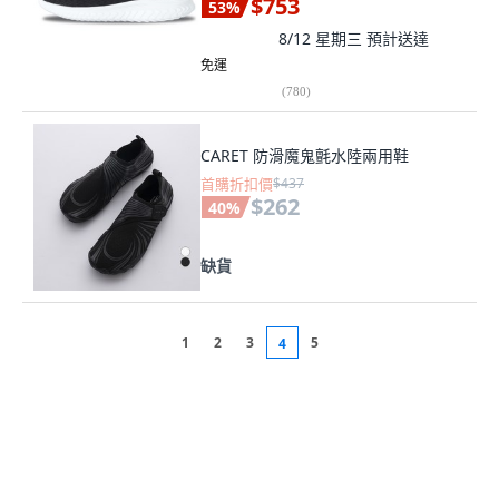
$753
53
%
8/12 星期三
預計送達
免運
(
780
)
CARET 防滑魔鬼氈水陸兩用鞋
首購折扣價
$437
$262
40
%
缺貨
1
2
3
5
4