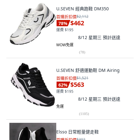
U.SEVEN 經典跑鞋 DM350
首購折扣價
$2,112
$462
78
%
運費 $195
8/12 星期三
預計送達
WOW免運
(
78
)
U.SEVEN 舒適運動鞋 DM Airing
首購折扣價
$1,521
$563
62
%
運費 $195
8/12 星期三
預計送達
免運
(
1105
)
Elsso 日常輕量健走鞋
首購折扣價
$302