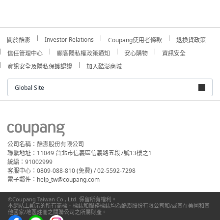
Investor Relations
關於酷澎
Coupang使用者條款
退換貨政策
信任管理中心
顧客隱私權政策通知
安心購物
資訊安全
資訊安全及隱私保護認證
加入酷澎商城
Global Site
公司名稱：酷澎股份有限公司
聯繫地址：11049 台北市信義區信義路五段7號13樓之1
統編：91002999
客服中心：0809-088-810 (免費) / 02-5592-7298
電子郵件：help_tw@coupang.com
©Coupang Taiwan Co., Ltd. 保留所有權利。
本網站上顯示的所有商標、標誌和服務標誌均為酷澎股份有限公司和/或其在美國和其
他國家/地區註冊之關聯公司之所屬財產。