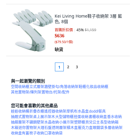
Kei Living Home鞋子收納架 3層 藍
色, 8個
首購折扣價
45
%
$1,159
$636
(
$79.50/1個
)
缺貨
2
3
1
與一起瀏覽的類別
空間收納櫃
立式層架
牆壁掛勾/角落收納架
鞋櫃
化妝品收納櫃
其他置物架/陳列架
置物台/托架/配件
您可能會喜歡的其他產品
娃娃收納桶
折疊衣櫃
遙控器收納架
厚帆布
水晶盒
doddl餐具
抽屜式置物架
桌上展示架木
大型儲物櫃
扭蛋收納
書櫃收納盒
香水收納
抽屜層架
不鏽鋼壁架
水晶收納
小展示架
塑膠櫃
貝兒公主
長型收納箱
木箱
迷你置物架
大理石盤
透明層架
積木盒
壓克力盒
眼鏡袋
多層收納架
收納盒有蓋
梳子收納
口罩收納袋