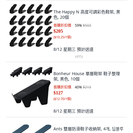
The Happy N 高度可調彩色鞋架, 黑
色, 20個
首購折扣價
59
%
$503
$205
(
$10.25/1個
)
8/12 星期三
預計送達
(
435
)
Bonheur House 單層鞋架 鞋子整理
架, 黑色, 10個
首購折扣價
40
%
$213
$127
(
$12.70/1個
)
8/12 星期三
預計送達
Ants 雙層防滑鞋子收納架, 4개, 딥블루