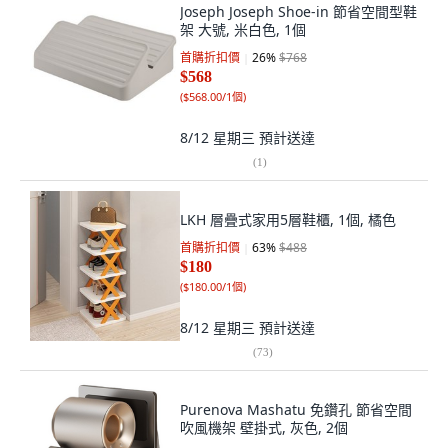
Joseph Joseph Shoe-in 節省空間型鞋
架 大號, 米白色, 1個
首購折扣價
26
%
$768
$568
(
$568.00/1個
)
8/12 星期三
預計送達
(
1
)
LKH 層疊式家用5層鞋櫃, 1個, 橘色
首購折扣價
63
%
$488
$180
(
$180.00/1個
)
8/12 星期三
預計送達
(
73
)
Purenova Mashatu 免鑽孔 節省空間
吹風機架 壁掛式, 灰色, 2個