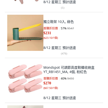
8/12 星期三
預計送達
(
1
)
獨立鞋架 10入, 綠色
首購折扣價
57
%
$547
$231
(
$23.10/1個
)
8/12 星期三
預計送達
(
476
)
Mondspot 可調節高度鞋櫃收納盒
YT_RB1451_MA, 4個, 粉紅色
首購折扣價
40
%
$450
$270
(
$67.50/1個
)
8/12 星期三
預計送達