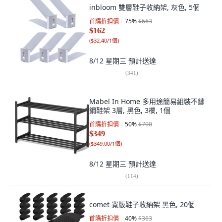
inbloom 雙層鞋子收納架, 灰色, 5個
首購折扣價
75
%
$663
$162
(
$32.40/1個
)
8/12 星期三
預計送達
(
341
)
Mabel In Home 多用途簡易組裝不鏽
鋼鞋架 3層, 黑色, 3欄, 1個
首購折扣價
50
%
$700
$349
(
$349.00/1個
)
8/12 星期三
預計送達
(
114
)
comet 寬版鞋子收納架 黑色, 20個
首購折扣價
40
%
$363