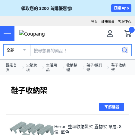
領取您的
$200
首購優惠卷!
打開 App
登入
註冊會員
客服中心
全部
酷澎首
火箭跨
生活用
收納整
架子/陳列
鞋子收納
頁
境
品
理
架
架
鞋子收納架
篩選器
Heron 整理收納鞋架 置物架 單層, 8
個, 藍色