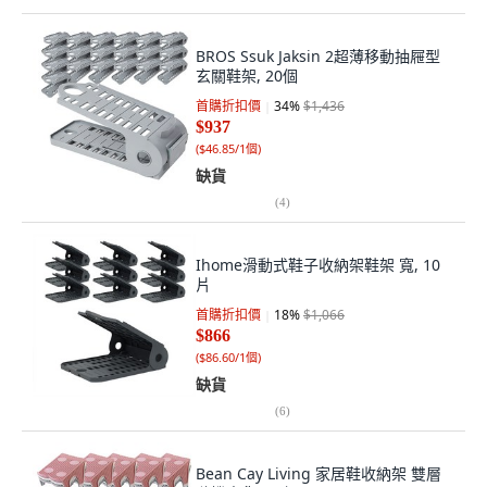
BROS Ssuk Jaksin 2超薄移動抽屜型
玄關鞋架, 20個
首購折扣價
34
%
$1,436
$937
(
$46.85/1個
)
缺貨
(
4
)
Ihome滑動式鞋子收納架鞋架 寬, 10
片
首購折扣價
18
%
$1,066
$866
(
$86.60/1個
)
缺貨
(
6
)
Bean Cay Living 家居鞋收納架 雙層