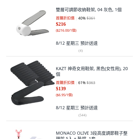
雙層可調節收納鞋架, 04 灰色, 1個
首購折扣價
40
%
$361
$216
(
$216.00/1個
)
8/12 星期三
預計送達
(
4
)
KAZT 神奇女用鞋架, 黑色(女性用), 20
個
首購折扣價
61
%
$363
$139
(
$6.95/1個
)
8/12 星期三
預計送達
(
544
)
MONACO OLIVE 3段高度調節鞋子整
理架 5入 + 靴撐, 1套