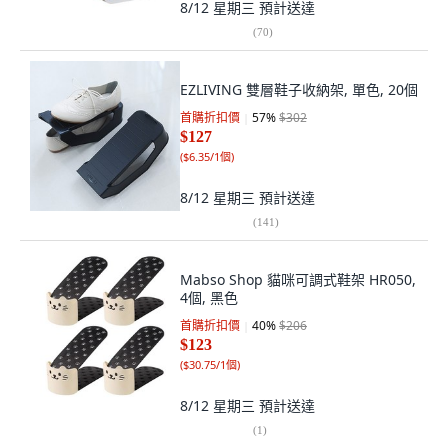
8/12 星期三
預計送達
(
70
)
EZLIVING 雙層鞋子收納架, 單色, 20個
首購折扣價
57
%
$302
$127
(
$6.35/1個
)
8/12 星期三
預計送達
(
141
)
Mabso Shop 貓咪可調式鞋架 HR050,
4個, 黑色
首購折扣價
40
%
$206
$123
(
$30.75/1個
)
8/12 星期三
預計送達
(
1
)