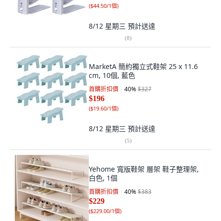
(
$44.50/1個
)
8/12 星期三
預計送達
(
8
)
MarketA 簡約獨立式鞋架 25 x 11.6
cm, 10個, 藍色
首購折扣價
40
%
$327
$196
(
$19.60/1個
)
8/12 星期三
預計送達
(
5
)
Yehome 寬版鞋架 層架 鞋子整理架,
白色, 1個
首購折扣價
40
%
$383
$229
(
$229.00/1個
)