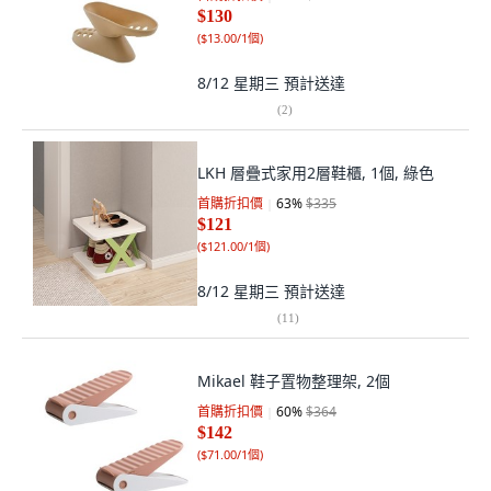
$130
(
$13.00/1個
)
8/12 星期三
預計送達
(
2
)
LKH 層疊式家用2層鞋櫃, 1個, 綠色
首購折扣價
63
%
$335
$121
(
$121.00/1個
)
8/12 星期三
預計送達
(
11
)
Mikael 鞋子置物整理架, 2個
首購折扣價
60
%
$364
$142
(
$71.00/1個
)