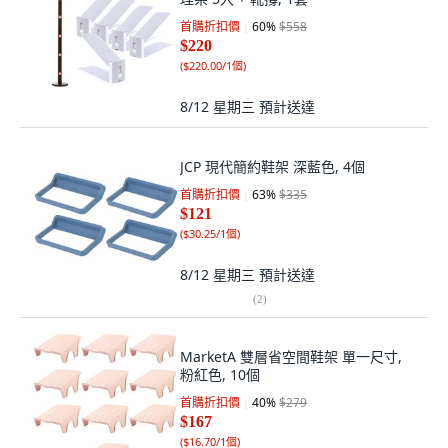
首購折扣價
60
%
$558
$220
(
$220.00/1個
)
8/12 星期三
預計送達
JCP 現代簡約鞋架 深藍色, 4個
首購折扣價
63
%
$335
$121
(
$30.25/1個
)
8/12 星期三
預計送達
(
2
)
MarketA 雙層省空間鞋架 單一尺寸,
粉紅色, 10個
首購折扣價
40
%
$279
$167
(
$16.70/1個
)