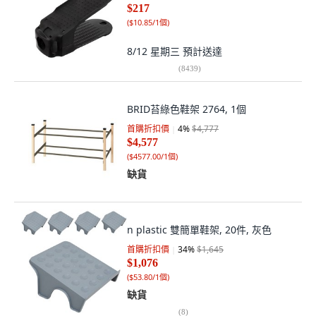
$217
(
$10.85/1個
)
8/12 星期三
預計送達
(
8439
)
BRID苔綠色鞋架 2764, 1個
首購折扣價
4
%
$4,777
$4,577
(
$4577.00/1個
)
缺貨
n plastic 雙簡單鞋架, 20件, 灰色
首購折扣價
34
%
$1,645
$1,076
(
$53.80/1個
)
缺貨
(
8
)