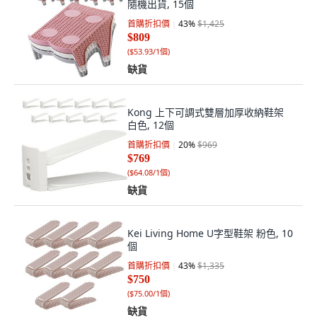
隨機出貨, 15個
首購折扣價
43
%
$1,425
$809
(
$53.93/1個
)
缺貨
Kong 上下可調式雙層加厚收納鞋架
白色, 12個
首購折扣價
20
%
$969
$769
(
$64.08/1個
)
缺貨
Kei Living Home U字型鞋架 粉色, 10
個
首購折扣價
43
%
$1,335
$750
(
$75.00/1個
)
缺貨