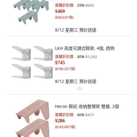
首購折扣價
29
%
$669
$469
(
$58.63/1個
)
8/12 星期三
預計送達
LKH 高度可調式鞋架, 4個, 透明
首購折扣價
40
%
$1,253
$745
(
$186.25/1個
)
8/12 星期三
預計送達
(
7
)
Heron 鞋託 收納整理架 雙層, 2個
首購折扣價
40
%
$477
$286
(
$143.00/1個
)