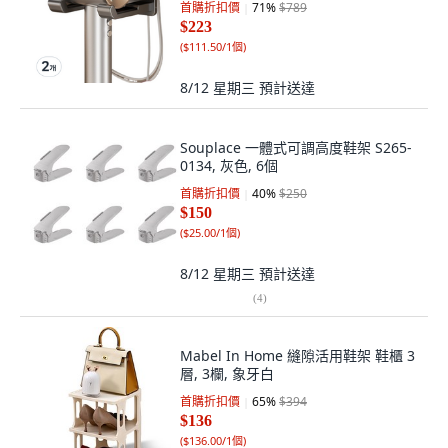
首購折扣價
71
%
$789
$223
(
$111.50/1個
)
8/12 星期三
預計送達
Souplace 一體式可調高度鞋架 S265-
0134, 灰色, 6個
首購折扣價
40
%
$250
$150
(
$25.00/1個
)
8/12 星期三
預計送達
(
4
)
Mabel In Home 縫隙活用鞋架 鞋櫃 3
層, 3欄, 象牙白
首購折扣價
65
%
$394
$136
(
$136.00/1個
)