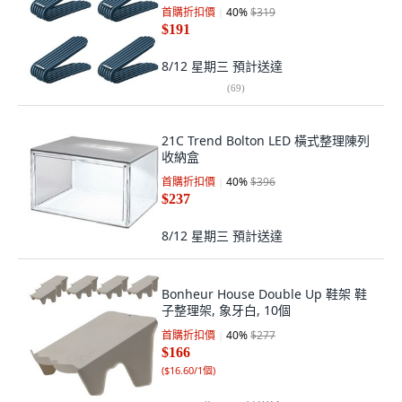
首購折扣價
40
%
$319
$191
8/12 星期三
預計送達
(
69
)
21C Trend Bolton LED 橫式整理陳列
收納盒
首購折扣價
40
%
$396
$237
8/12 星期三
預計送達
Bonheur House Double Up 鞋架 鞋
子整理架, 象牙白, 10個
首購折扣價
40
%
$277
$166
(
$16.60/1個
)