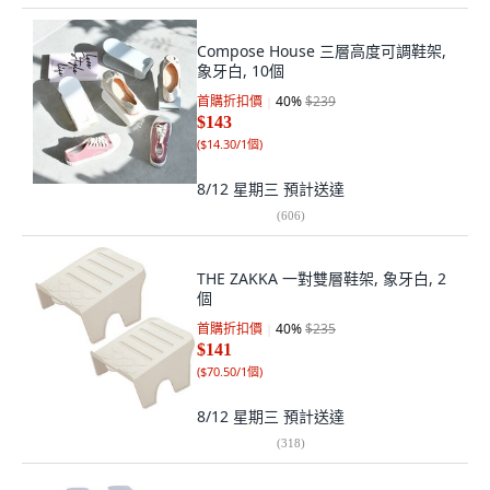
Compose House 三層高度可調鞋架,
象牙白, 10個
首購折扣價
40
%
$239
$143
(
$14.30/1個
)
8/12 星期三
預計送達
(
606
)
THE ZAKKA 一對雙層鞋架, 象牙白, 2
個
首購折扣價
40
%
$235
$141
(
$70.50/1個
)
8/12 星期三
預計送達
(
318
)