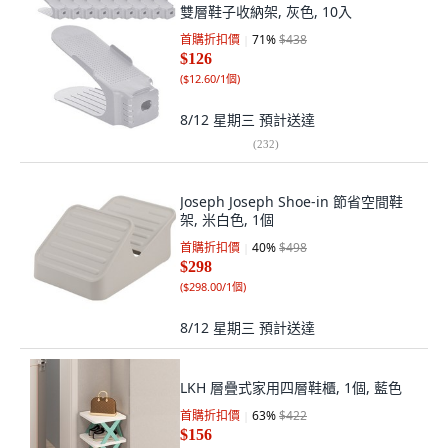
雙層鞋子收納架, 灰色, 10入
首購折扣價
71
%
$438
$126
(
$12.60/1個
)
8/12 星期三
預計送達
(
232
)
Joseph Joseph Shoe-in 節省空間鞋
架, 米白色, 1個
首購折扣價
40
%
$498
$298
(
$298.00/1個
)
8/12 星期三
預計送達
LKH 層疊式家用四層鞋櫃, 1個, 藍色
首購折扣價
63
%
$422
$156