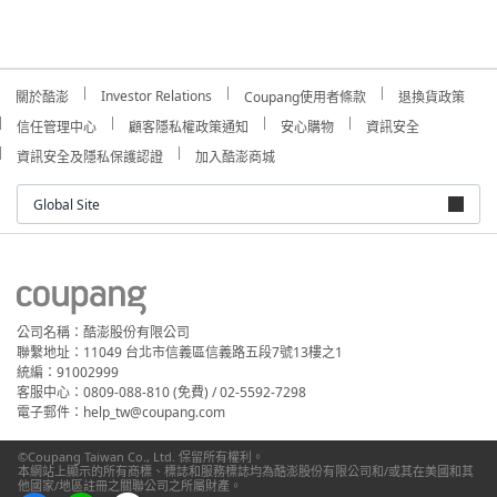
Investor Relations
關於酷澎
Coupang使用者條款
退換貨政策
信任管理中心
顧客隱私權政策通知
安心購物
資訊安全
資訊安全及隱私保護認證
加入酷澎商城
Global Site
公司名稱：酷澎股份有限公司
聯繫地址：11049 台北市信義區信義路五段7號13樓之1
統編：91002999
客服中心：0809-088-810 (免費) / 02-5592-7298
電子郵件：help_tw@coupang.com
©Coupang Taiwan Co., Ltd. 保留所有權利。
本網站上顯示的所有商標、標誌和服務標誌均為酷澎股份有限公司和/或其在美國和其
他國家/地區註冊之關聯公司之所屬財產。