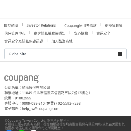
Investor Relations
關於酷澎
Coupang使用者條款
退換貨政策
信任管理中心
顧客隱私權政策通知
安心購物
資訊安全
資訊安全及隱私保護認證
加入酷澎商城
Global Site
公司名稱：酷澎股份有限公司
聯繫地址：11049 台北市信義區信義路五段7號13樓之1
統編：91002999
客服中心：0809-088-810 (免費) / 02-5592-7298
電子郵件：help_tw@coupang.com
©Coupang Taiwan Co., Ltd. 保留所有權利。
本網站上顯示的所有商標、標誌和服務標誌均為酷澎股份有限公司和/或其在美國和其
他國家/地區註冊之關聯公司之所屬財產。