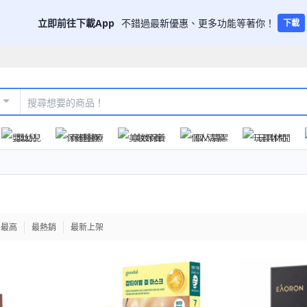
立即前往下載App
不錯過最新優惠、更多功能等著你！
下載
嬰幼兒
保健醫療
美妝保養
個人清潔
玩具休閒
格最高
最熱銷
最新上架