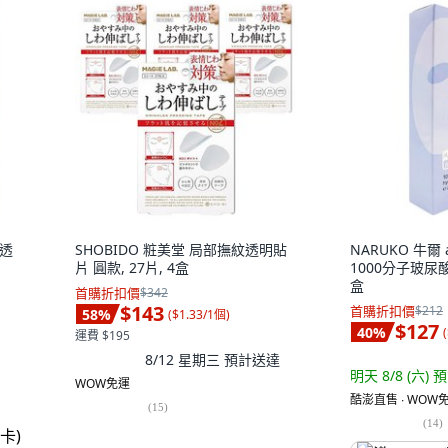
光透
SHOBIDO 粧美堂 局部撫紋透明貼
NARUKO 牛爾
片 圓款, 27片, 4盒
1000分子玻尿酸
盒
首購折扣價
$342
$143
首購折扣價
$212
58
%
(
$1.33/1個
)
$127
40
%
(
運費 $195
8/12 星期三
預計送達
明天 8/8 (六)
預
WOW免運
酷澎直售 ∙ WOW免
(
15
)
(
14
)