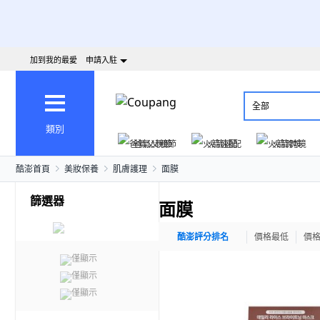
加到我的最愛
申請入駐
全部
類別
爸氣父親節
火箭速配
火箭跨境
酷澎首頁
美妝保養
肌膚護理
面膜
篩選器
面膜
酷澎評分排名
價格最低
價
僅顯示
僅顯示
僅顯示