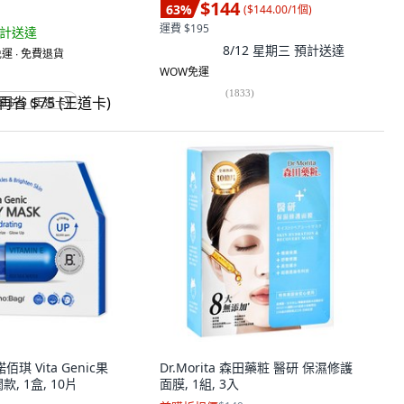
$144
63
%
(
$144.00/1個
)
運費 $195
計送達
8/12 星期三
預計送達
運 ∙ 免費退貨
WOW免運
(
1833
)
省 $75 (王道卡)
佰琪 Vita Genic果
Dr.Morita 森田藥粧 醫研 保濕修護
, 1盒, 10片
面膜, 1組, 3入