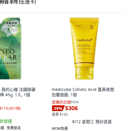
省 $75 (王道卡)
NG 我的心機 法國綠礦
medicube Coholic Acid 薑黃夜間
45g, 1入, 1個
包覆面膜, 1個
首購折扣價
$506
$306
39
%
$119.00/1個
)
運費 $195
計送達
8/12 星期三
預計送達
運 ∙ 免費退貨
WOW免運