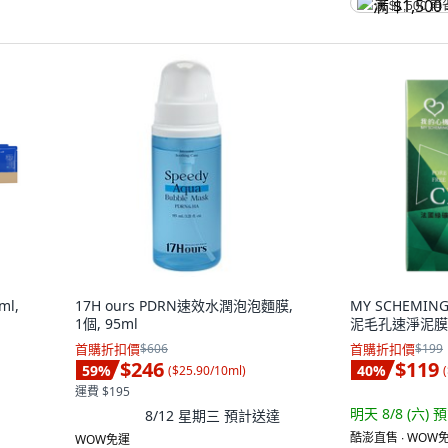
满 $1,500 再
l,
17H ours PDRN速效水潤泡泡麵膜,
MY SCHEMI
1個, 95ml
泥毛孔速淨泥膜棒 
首購折扣價
$606
首購折扣價
$199
$246
$119
59
%
40
%
(
$25.90/10ml
)
(
運費 $195
明天 8/8 (六)
預
8/12 星期三
預計送達
酷澎直售 ∙ WOW免
WOW免運