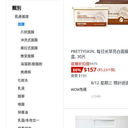
類別
肌膚護理
面膜
片狀面膜
沖洗式面膜
撕拉式面膜
PRETTYSKIN. 每日米萃亮白面膜,
晚安面膜
盒, 30片
首購折扣價
$470
海藻膠/軟膜粉
$157
66
%
(
$5.23/1個
)
爽膚棉
運費 $195
化妝水
8/12 星期三
預計送
乳液
WOW免運
精華
(
1246
)
噴霧
保養油
乳霜/多效合一