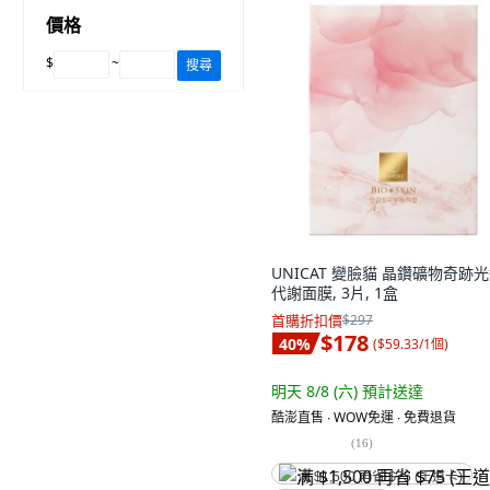
價格
$
~
搜尋
UNICAT 變臉貓 晶鑽礦物奇跡
代謝面膜, 3片, 1盒
首購折扣價
$297
$178
40
%
(
$59.33/1個
)
明天 8/8 (六)
預計送達
酷澎直售 ∙ WOW免運 ∙ 免費退貨
(
16
)
满 $1,500 再省 $75 (王道卡)