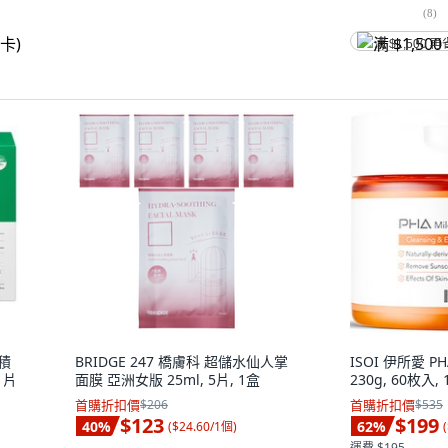
(
8
)
满 $1,500 再
 積
BRIDGE 247 橋膚科 超儲水仙人掌
ISOI 伊所愛 
1片
面膜 亞洲女版 25ml, 5片, 1盒
230g, 60枚入,
首購折扣價
$206
首購折扣價
$535
$123
$199
40
%
62
%
(
$24.60/1個
)
(
運費 $195