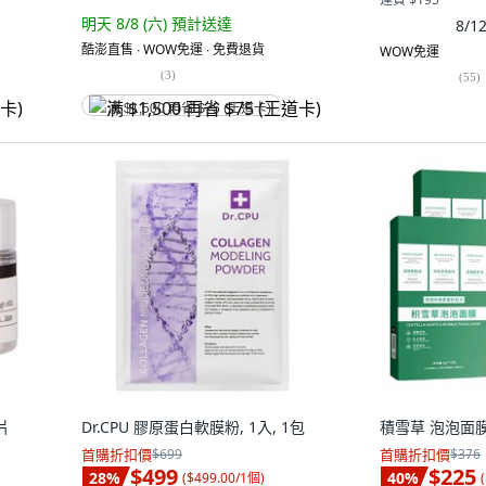
明天 8/8 (六)
預計送達
8/
酷澎直售 ∙ WOW免運 ∙ 免費退貨
WOW免運
(
3
)
(
55
)
满 $1,500 再省 $75 (王道卡)
片
Dr.CPU 膠原蛋白軟膜粉, 1入, 1包
積雪草 泡泡面膜,
首購折扣價
$699
首購折扣價
$376
$499
$225
28
%
40
%
(
$499.00/1個
)
(