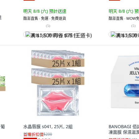
明天 8/8 (六)
預計送達
明天 8/8 (六)
預
達
酷澎直售 ∙ 免運 ∙ 免費退貨
酷澎直售 ∙ WOW免
(
5
)
(
5
)
满 $1,500 再省 $75 (王道卡)
满 $1,500 再
青葡
水晶唇膜 s041, 25片, 2組
BANOBAGI 佰諾
凍面膜 保濕滋潤款
首購折扣價
$200