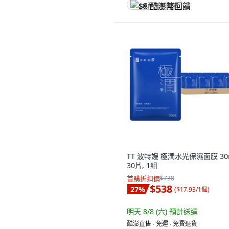
$8 酷澎幣回饋
TT 波特嫚 極潤水光保濕面膜 30m
30片, 1組
首購折扣價
$738
$538
27
%
(
$17.93/1個
)
明天 8/8 (六)
預計送達
酷澎直售 ∙ 免運 ∙ 免費退貨