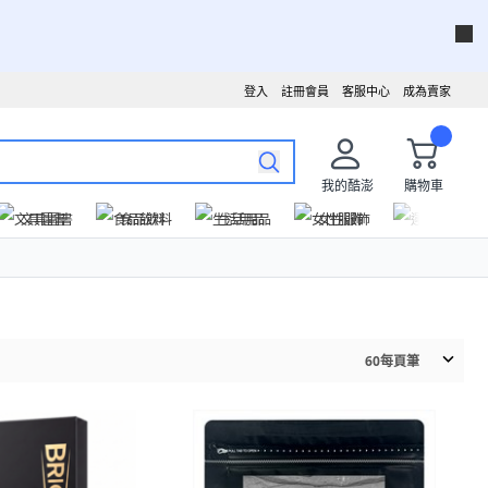
登入
註冊會員
客服中心
成為賣家
我的酷澎
購物車
文具圖書
食品飲料
生活用品
女性服飾
運動戶外
60
每頁筆