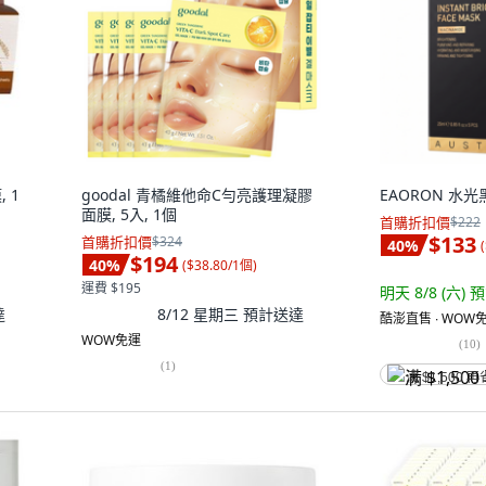
 1
goodal 青橘維他命C勻亮護理凝膠
EAORON 水光黑
面膜, 5入, 1個
首購折扣價
$222
$133
首購折扣價
$324
40
%
(
$194
40
%
(
$38.80/1個
)
運費 $195
明天 8/8 (六)
預
達
8/12 星期三
預計送達
酷澎直售 ∙ WOW免
WOW免運
(
10
)
(
1
)
满 $1,500 再