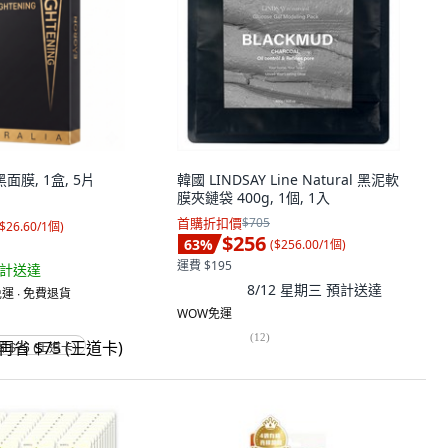
面膜, 1盒, 5片
韓國 LINDSAY Line Natural 黑泥軟
膜夾鏈袋 400g, 1個, 1入
首購折扣價
$705
$26.60/1個
)
$256
63
%
(
$256.00/1個
)
運費 $195
計送達
8/12 星期三
預計送達
運 ∙ 免費退貨
WOW免運
(
12
)
省 $75 (王道卡)