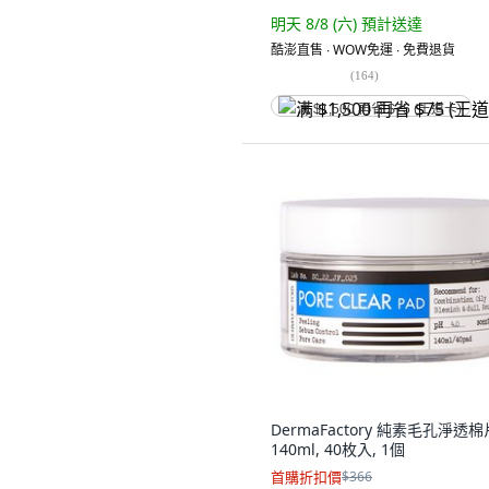
明天 8/8 (六)
預計送達
酷澎直售 ∙ WOW免運 ∙ 免費退貨
(
164
)
满 $1,500 再省 $75 (王道卡)
DermaFactory 純素毛孔淨透棉
140ml, 40枚入, 1個
首購折扣價
$366