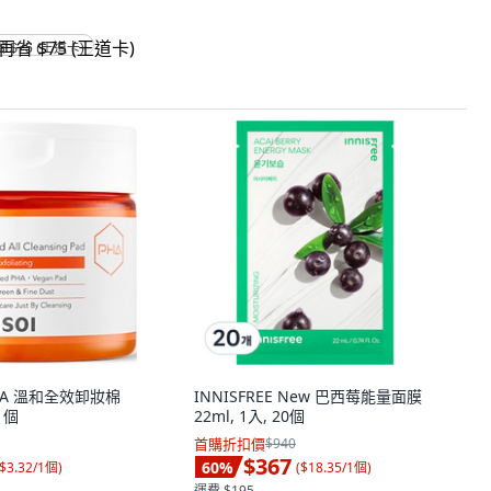
省 $75 (王道卡)
PHA 溫和全效卸妝棉
INNISFREE New 巴西莓能量面膜
 1個
22ml, 1入, 20個
首購折扣價
$940
$367
60
%
$3.32/1個
)
(
$18.35/1個
)
運費 $195