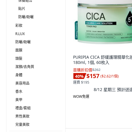
保養組合
貼片
防曬/助曬
彩妝
R.LUX
防曬/助曬
面膜
PURIPIA CICA 舒緩護理精華化
頭髮
180ml, 1個, 60枚入
潔顏/去角質
首購折扣價
$262
$157
身體
40
%
(
$2.62/1個
)
運費 $195
美容用品
8/12 星期三
預計送
香水
WOW免運
美甲
禮盒/套組
男性美妝
兒童美妝