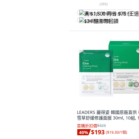
(
293
)
满 $1,500 再省 $75 (王道卡)
$34 酷澎幣回饋
LEADERS 麗得姿 韓國原廠直供
雪草舒緩修護面膜 30ml, 10組, 
首購折扣價
$323
$193
40
%
(
$19.30/1個
)