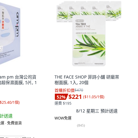
 am pm 台灣公司貨
THE FACE SHOP 菲詩小舖 研磨茶
超保濕面膜, 5片, 1
樹面膜, 1入, 20個
首購折扣價
$470
$221
52
%
(
$11.05/1個
)
$25.40/1個
)
運費 $195
8/12 星期三
預計送達
計送達
WOW免運
運 ∙ 免費退貨
(
845
)