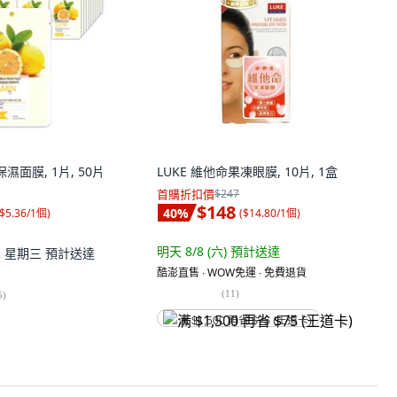
保濕面膜, 1片, 50片
LUKE 維他命果凍眼膜, 10片, 1盒
首購折扣價
$247
$148
40
%
$5.36/1個
)
(
$14.80/1個
)
明天 8/8 (六)
預計送達
12 星期三
預計送達
酷澎直售 ∙ WOW免運 ∙ 免費退貨
(
11
)
5
)
满 $1,500 再省 $75 (王道卡)