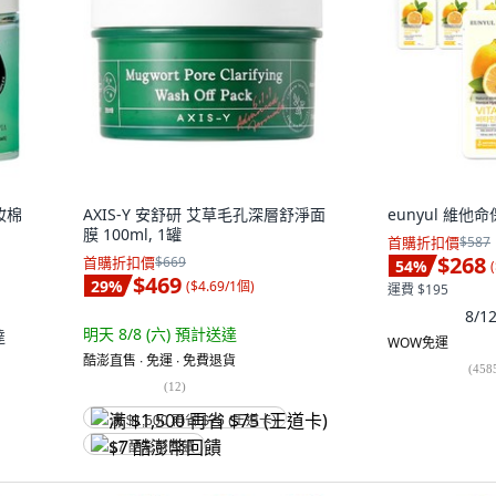
妝棉
AXIS-Y 安舒研 艾草毛孔深層舒淨面
eunyul 維他命
膜 100ml, 1罐
首購折扣價
$587
$268
首購折扣價
$669
54
%
(
$469
29
%
(
$4.69/1個
)
運費 $195
8/
明天 8/8 (六)
預計送達
達
WOW免運
酷澎直售 ∙ 免運 ∙ 免費退貨
(
458
(
12
)
满 $1,500 再省 $75 (王道卡)
$7 酷澎幣回饋