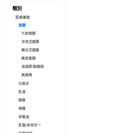
類別
肌膚護理
面膜
片狀面膜
沖洗式面膜
撕拉式面膜
晚安面膜
海藻膠/軟膜粉
爽膚棉
化妝水
乳液
精華
噴霧
保養油
乳霜/多效合一