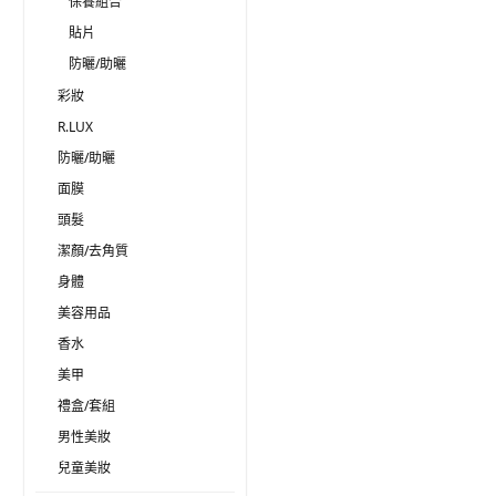
保養組合
貼片
防曬/助曬
彩妝
R.LUX
防曬/助曬
面膜
頭髮
潔顏/去角質
身體
美容用品
香水
美甲
禮盒/套組
男性美妝
兒童美妝