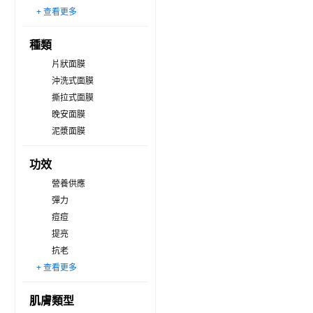
+ 查看更多
法令紋
T字部位
U字部位
種類
片狀面膜
沖洗式面膜
撕拉式面膜
晚安面膜
泥漿面膜
功效
營養供應
彈力
痘痘
提亮
抗老
+ 查看更多
毛孔
去角質
肌膚類型