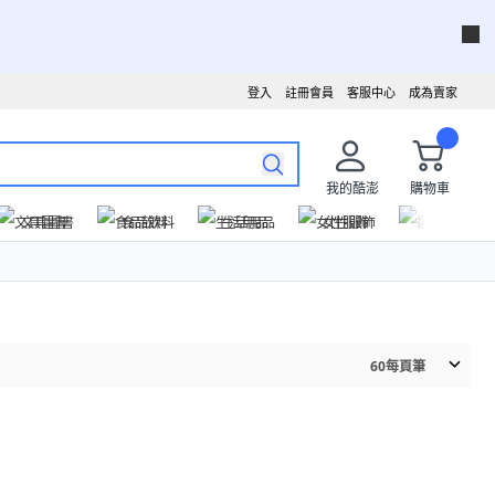
登入
註冊會員
客服中心
成為賣家
我的酷澎
購物車
文具圖書
食品飲料
生活用品
女性服飾
運動戶外
60
每頁筆