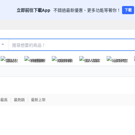
立即前往下載App
不錯過最新優惠、更多功能等著你！
下載
嬰幼兒
保健醫療
美妝保養
個人清潔
玩具休閒
格最高
最熱銷
最新上架