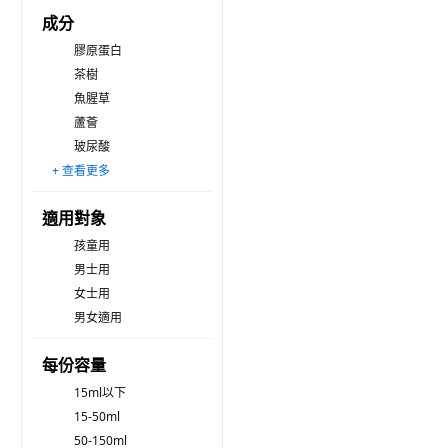
成分
膠原蛋白
茶樹
魚腥草
蘆薈
玻尿酸
+ 查看更多
其他
積雪草
維生素
維他命
胜肽
A醇A醛
菸鹼醯胺
適用對象
孩童用
男士用
女士用
男女適用
每份容量
15ml以下
15-50ml
50-150ml