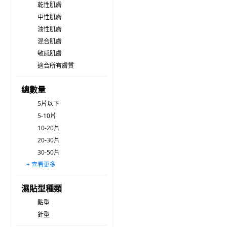
乾性肌膚
中性肌膚
油性肌膚
混合肌膚
敏感肌膚
適合所有膚質
總數量
5片以下
5-10片
10-20片
20-30片
30-50片
+ 查看更多
50-100片
100片以上
濕貼型種類
點型
針型