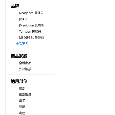
品牌
Neogence 霓淨思
JIGOTT
JMsolution 肌司研
Torriden 桃瑞丹
MEDIPEEL 美蒂菲
+ 查看更多
MY SCHEMING 我的心機
derma Angel 護妍天使
MENTHOLATUM 曼秀雷敦 Acnes
DERMA LASER
MAYSKIN 優若美
Prreti
HADALABO 肌研
3M Nexcare
NARUKO 牛爾
MIRAE 未來美
MISSHA
LANEIGE 蘭芝
Chuli 初梨
ilso
Biore 蜜妮
商品狀態
全新商品
外箱破損
適用部位
臉部
眼部區域
鼻子
頸部
嘴巴