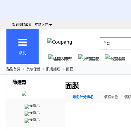
加到我的最愛
申請入駐
全部
類別
爸氣父親節
火箭速配
火箭跨境
酷澎首頁
美妝保養
肌膚護理
面膜
篩選器
面膜
酷澎評分排名
價格最低
價
僅顯示
僅顯示
僅顯示