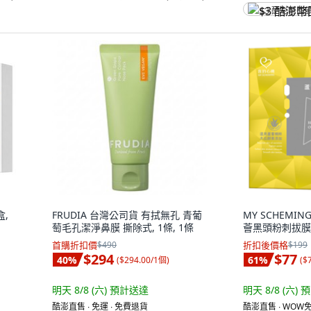
$3 酷澎幣回
盒,
FRUDIA 台灣公司貨 有拭無孔 青葡
MY SCHEMIN
萄毛孔潔淨鼻膜 撕除式, 1條, 1條
薈黑頭粉刺拔膜三
首購折扣價
$490
折扣後價格
$199
$294
$77
40
%
61
%
(
$294.00/1個
)
(
$
明天 8/8 (六)
預計送達
明天 8/8 (六)
預
酷澎直售 ∙ 免運 ∙ 免費退貨
酷澎直售 ∙ WOW免