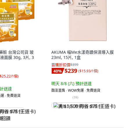
森田藥粧 台灣公司貨 玻
AKUMA 喵Me水漾奇蹟保濕導入膜
膜 30g, 3片, 3
23ml, 15片, 1盒
首購折扣價
$399
$239
40
%
(
$15.93/1個
)
$25.22/1個
)
明天 8/8 (六)
預計送達
計送達
酷澎直售 ∙ WOW免運 ∙ 免費退貨
運 ∙ 免費退貨
(
16
)
满 $1,500 再省 $75 (王道卡)
省 $75 (王道卡)
回饋