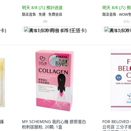
明天 8/8 (六)
預計送達
明天 8/8 (六)
預
酷澎直售 ∙ 免運 ∙ 免費退貨
酷澎直售 ∙ WOW免
(
9
)
(
11
)
满 $1,500 再省 $75 (王道卡)
满 $1,500 再
修護
MY SCHEMING 我的心機 膠原蛋白
FOR BELOVE
粉刺拔膜粉, 20顆, 1盒
公司貨 三分子