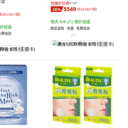
1盒
首購折扣價
$749
$549
26
%
(
$54.90/1個
)
$265.00/1個
)
明天 8/8 (六)
預計送達
計送達
酷澎直售 ∙ 免運 ∙ 免費退貨
 免費退貨
(
2
)
满 $1,500 再省 $75 (王道卡)
省 $75 (王道卡)