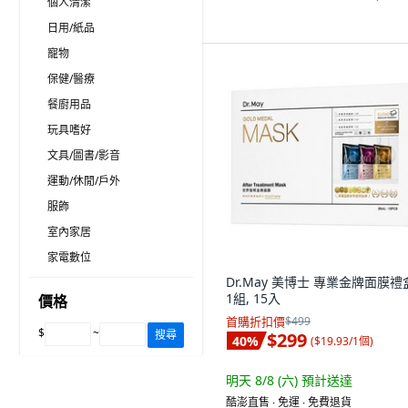
個人清潔
日用/紙品
寵物
保健/醫療
餐廚用品
玩具嗜好
文具/圖書/影音
運動/休閒/戶外
服飾
室內家居
家電數位
Dr.May 美博士 專業金牌面膜禮
1組, 15入
價格
首購折扣價
$499
$
~
搜尋
$299
40
%
(
$19.93/1個
)
明天 8/8 (六)
預計送達
酷澎直售 ∙ 免運 ∙ 免費退貨