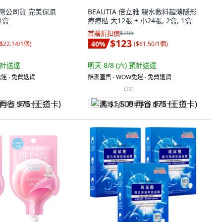
 台灣公司貨 完美保濕
BEAUTIA 倍立雅 親水敷料超薄隱形
1盒
痘痘貼 大12張 + 小24張, 2盒, 1盒
首購折扣價
$206
$123
40
%
$22.14/1個
)
(
$61.50/1個
)
計送達
明天 8/8 (六)
預計送達
運 ∙ 免費退貨
酷澎直售 ∙ WOW免運 ∙ 免費退貨
(
31
)
省 $75 (王道卡)
满 $1,500 再省 $75 (王道卡)