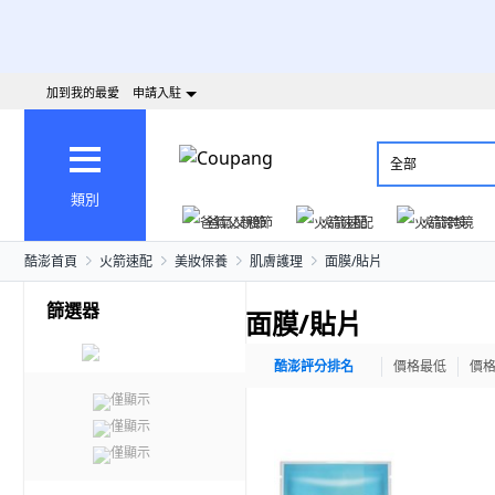
加到我的最愛
申請入駐
全部
類別
爸氣父親節
火箭速配
火箭跨境
酷澎首頁
火箭速配
美妝保養
肌膚護理
面膜/貼片
篩選器
面膜/貼片
酷澎評分排名
價格最低
價
僅顯示
僅顯示
僅顯示