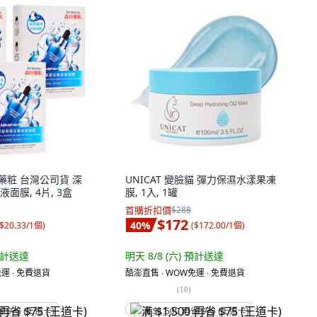
森田藥粧 台灣公司貨 深
UNICAT 變臉貓 彈力保濕水漾果凍
面膜, 4片, 3盒
膜, 1入, 1罐
首購折扣價
$288
$172
40
%
$20.33/1個
)
(
$172.00/1個
)
計送達
明天 8/8 (六)
預計送達
運 ∙ 免費退貨
酷澎直售 ∙ WOW免運 ∙ 免費退貨
(
10
)
省 $75 (王道卡)
满 $1,500 再省 $75 (王道卡)