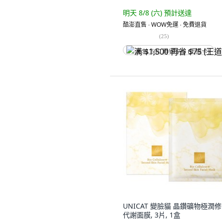
明天 8/8 (六)
預計送達
酷澎直售 ∙ WOW免運 ∙ 免費退貨
(
25
)
满 $1,500 再省 $75 (王道卡)
UNICAT 變臉貓 晶鑽礦物極潤
代謝面膜, 3片, 1盒