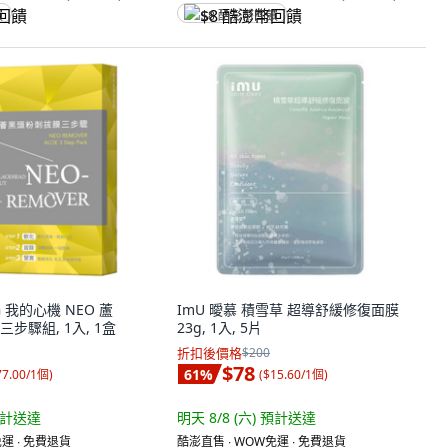
饋
$8 酷澎幣回饋
G 我的心機 NEO 蘆
ImU 曖慕 積雪草 超導舒緩修復面膜
步驟組, 1入, 1盒
23g, 1入, 5片
折扣後價格
$200
$78
61
%
77.00/1個
)
(
$15.60/1個
)
計送達
明天 8/8 (六)
預計送達
運 ∙ 免費退貨
酷澎直售 ∙ WOW免運 ∙ 免費退貨