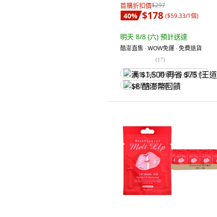
首購折扣價
$297
$178
40
%
(
$59.33/1個
)
明天 8/8 (六)
預計送達
酷澎直售 ∙ WOW免運 ∙ 免費退貨
(
17
)
满 $1,500 再省 $75 (王道卡)
$8 酷澎幣回饋