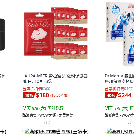
胺極
LAURA-MIER 勞拉蜜兒 滋潤保濕唇
Dr.Morita 
膜 白, 10片, 3袋
層超保濕安瓶原液
首購折扣價
$300
首購折扣價
$407
$180
$244
40
%
40
%
(
$6.00/1個
)
(
明天 8/8 (六)
預計送達
明天 8/8 (六)
預
酷澎直售 ∙ WOW免運 ∙ 免費退貨
酷澎直售 ∙ WOW免
(
11
)
(
20
)
满 $1,500 再省 $75 (王道卡)
满 $1,500 再