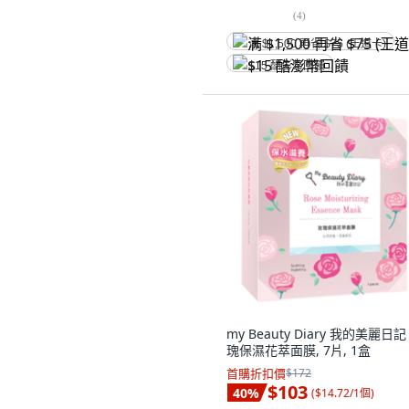
(
4
)
满 $1,500 再省 $75 (王道卡)
$15 酷澎幣回饋
my Beauty Diary 我的美麗日記
瑰保濕花萃面膜, 7片, 1盒
首購折扣價
$172
$103
40
%
(
$14.72/1個
)