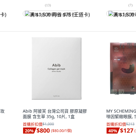
(
13
)
(
7
)
满 $1,500 再省 $75 (王道卡)
满 $1,500 再
 玫
Abib 阿彼芙 台灣公司貨 膠原凝膠
MY SCHEMI
面膜 含生草 35g, 10片, 1盒
啡因緊緻眼膜, 5
首購折扣價
$1,000
首購折扣價
$213
$800
$127
20
%
40
%
(
$80.00/1個
)
(