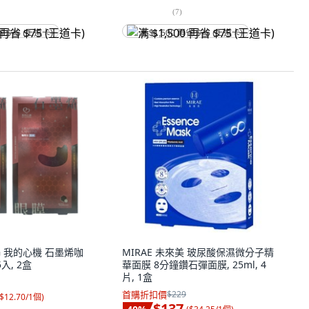
(
7
)
省 $75 (王道卡)
满 $1,500 再省 $75 (王道卡)
NG 我的心機 石墨烯咖
MIRAE 未來美 玻尿酸保濕微分子精
入, 2盒
華面膜 8分鐘鑽石彈面膜, 25ml, 4
片, 1盒
首購折扣價
$229
$12.70/1個
)
$137