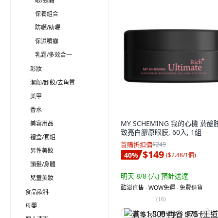
眼/頸霜
保養組合
防曬/助曬
保濕噴霧
乳霜/多效合一
彩妝
潔顏/卸妝/去角質
美甲
香水
MY SCHEMING 我的心機 菸醯
美容用品
致亮白膠原眼膜, 60入, 1組
禮盒/套組
首購折扣價
$249
男性美妝
$149
40
%
(
$2.48/1個
)
頭髮/身體
明天 8/8 (六)
預計送達
兒童美妝
酷澎直售 ∙ WOW免運 ∙ 免費退貨
食品飲料
(
16
)
母嬰
满 $1,500 再省 $75 (王道卡)