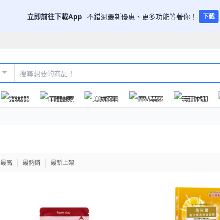
立即前往下載App
不錯過最新優惠、更多功能等著你！
下載
嬰幼兒
保健醫療
美妝保養
個人清潔
玩具休閒
格最高
最熱銷
最新上架