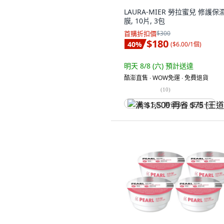
LAURA-MIER 勞拉蜜兒 修護保
膜, 10片, 3包
首購折扣價
$300
$180
40
%
(
$6.00/1個
)
明天 8/8 (六)
預計送達
酷澎直售 ∙ WOW免運 ∙ 免費退貨
(
10
)
满 $1,500 再省 $75 (王道卡)