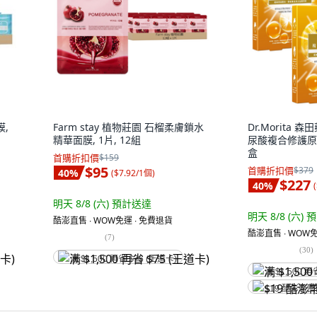
膜,
Farm stay 植物莊園 石榴柔膚鎖水
Dr.Morita 
精華面膜, 1片, 12組
尿酸複合修護原液面
盒
首購折扣價
$159
$95
首購折扣價
$379
40
%
(
$7.92/1個
)
$227
40
%
(
明天 8/8 (六)
預計送達
明天 8/8 (六)
預
酷澎直售 ∙ WOW免運 ∙ 免費退貨
酷澎直售 ∙ WOW免
(
7
)
(
30
)
满 $1,500 再省 $75 (王道卡)
满 $1,500 再
$19 酷澎幣