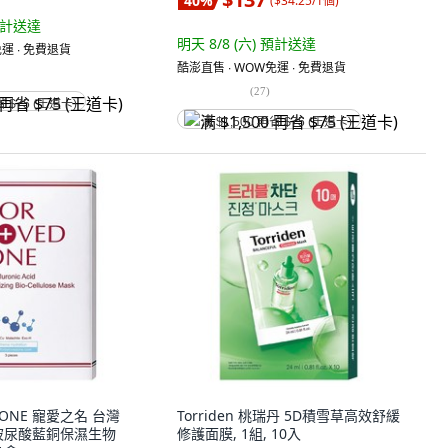
40
%
(
$34.25/1個
)
計送達
明天 8/8 (六)
預計送達
運 ∙ 免費退貨
酷澎直售 ∙ WOW免運 ∙ 免費退貨
(
27
)
省 $75 (王道卡)
满 $1,500 再省 $75 (王道卡)
D ONE 寵愛之名 台灣
Torriden 桃瑞丹 5D積雪草高效舒緩
玻尿酸藍銅保濕生物
修護面膜, 1組, 10入