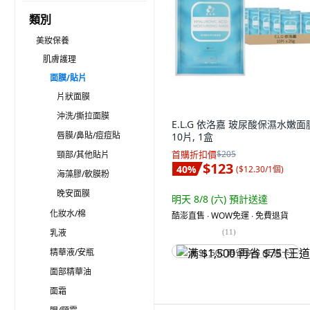
類別
美妝保養
肌膚護理
面膜/貼片
片狀面膜
沖洗/撕拉面膜
E.L.G 依洛嘉 玻尿酸保濕水嫩面
唇膜/鼻貼/痘痘貼
10片, 1盒
首購折扣價
$205
頸部/其他貼片
$123
40
%
(
$12.30/1個
)
海藻膠/軟膜粉
晚安面膜
明天 8/8 (六)
預計送達
化妝水/棉
酷澎直售 ∙ WOW免運 ∙ 免費退貨
乳液
(
11
)
精華液/安瓶
满 $1,500 再省 $75 (王道卡)
面部精華油
面霜