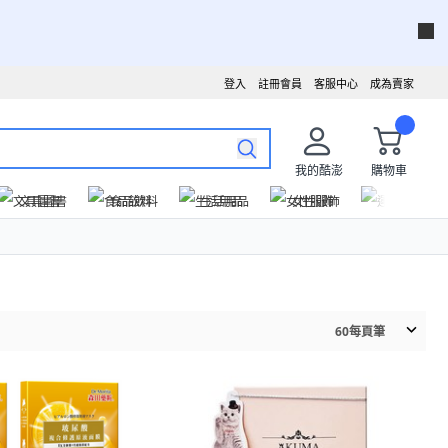
登入
註冊會員
客服中心
成為賣家
我的酷澎
購物車
文具圖書
食品飲料
生活用品
女性服飾
運動戶外
60
每頁筆