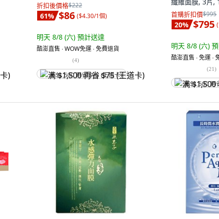
纖維面膜, 3片, 
折扣後價格
$222
$86
首購折扣價
$995
61
%
(
$4.30/1個
)
$795
20
%
(
明天 8/8 (六)
預計送達
明天 8/8 (六)
預
酷澎直售 ∙ WOW免運 ∙ 免費退貨
酷澎直售 ∙ 免運 ∙
(
4
)
(
21
)
满 $1,500 再省 $75 (王道卡)
满 $1,500 再