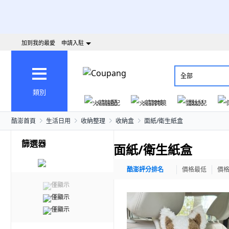
加到我的最愛
申請入駐
全部
類別
火箭速配
火箭跨境
嬰幼兒
酷澎首頁
生活日用
收納整理
收納盒
面紙/衛生紙盒
篩選器
面紙/衛生紙盒
酷澎評分排名
價格最低
價
僅顯示
僅顯示
僅顯示