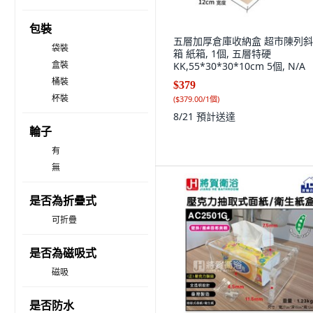
包裝
五層加厚倉庫收納盒 超市陳列
袋裝
箱 紙箱, 1個, 五層特硬
盒裝
KK,55*30*30*10cm 5個, N/A
桶裝
$379
杯裝
(
$379.00/1個
)
8/21
預計送達
輪子
有
無
是否為折疊式
可折疊
是否為磁吸式
磁吸
是否防水