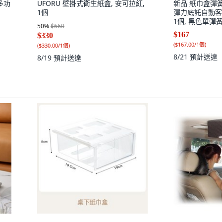
多功
UFORU 壁掛式衛生紙盒, 安可拉紅,
新品 紙巾盒彈
1個
彈力底託自動客
1個, 黑色單彈簧
50
%
$660
$167
$330
(
$167.00/1個
)
(
$330.00/1個
)
8/21
預計送達
8/19
預計送達