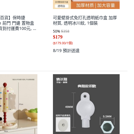
百貨】保時捷
可愛壁掛式免打孔透明紙巾盒 加厚
can 前門 門邊 置物盒
材質, 透明冰川紋, 1個裝
到付運費100元, 1
50
%
$358
$179
(
$179.00/1個
)
8/19
預計送達