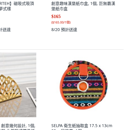
RTEH】磁吸式吸頂
創意趣味漢堡紙巾盒, 1個, 巨無霸漢
卡夢式樣
堡紙巾盒
$165
(
$165.00/1個
)
計送達
8/20
預計送達
創意幾何設計, 1個,
SELPA 衛生紙抽取盒 17.5 x 13cm