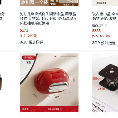
台灣
免打孔壁掛式衛生間紙巾盒 廁紙盒
復古紙巾盒 桌
透
收納 置物架, 1個, 1個川藍特厚款全
儲物底盤, 波點,
包款抽紙捲紙通用
50
%
$710
$171
$355
(
$171.00/1個
)
(
$355.00/1個
)
8/20
預計送達
8/19
預計送達