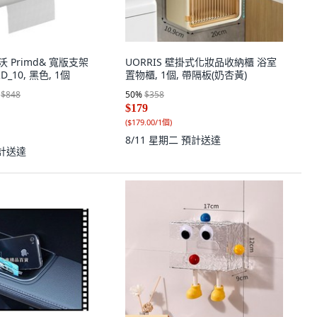
沃 Primd& 寬版支架
UORRIS 壁掛式化妝品收納櫃 浴室
_10, 黑色, 1個
置物櫃, 1個, 帶隔板(奶杏黃)
$848
50
%
$358
$179
(
$179.00/1個
)
8/11 星期二
預計送達
計送達