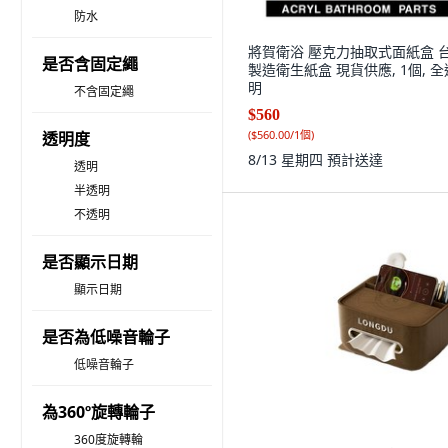
防水
將賀衛浴 壓克力抽取式面紙盒 
是否含固定繩
製造衛生紙盒 現貨供應, 1個, 全
明
不含固定繩
$560
(
$560.00/1個
)
透明度
8/13 星期四
預計送達
透明
半透明
不透明
是否顯示日期
顯示日期
是否為低噪音輪子
低噪音輪子
為360º旋轉輪子
360度旋轉輪