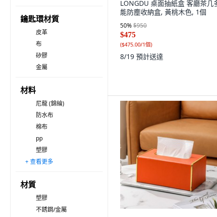
LONGDU 桌面抽紙盒 客廳茶几
能防塵收納盒, 黃桃木色, 1個
鑰匙環材質
50
%
$950
皮革
$475
布
(
$475.00/1個
)
矽膠
8/19
預計送達
金屬
材料
尼龍 (錦綸)
防水布
棉布
pp
塑膠
+ 查看更多
鋼/不銹鋼
鋁
材質
塑膠
不銹鋼/金屬