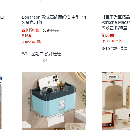
斜口
Bonaraon 歐式高級面紙盒 中型, 11
【車王汽車精品
朱紅色, 1個
Porsche Ma
零錢盒 儲物盒 貨
首購折扣價
63
%
$465
個
$1,000
$168
(
$1000.00/1個
)
(
$168.00/1個
)
8/15
預計送達
8/11 星期二
預計送達
(
23
)