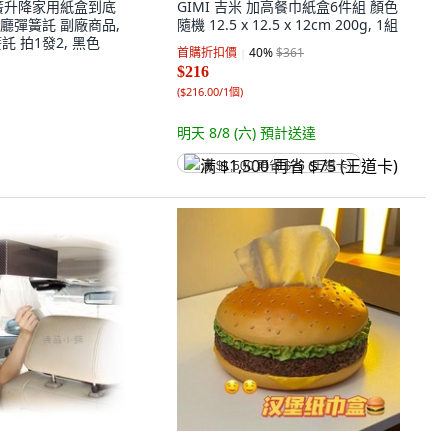
簧升降家用紙盒到底
GIMI 吉米 加高餐巾紙盒6件組 顏色
廳彈簧託 副廠商品,
隨機 12.5 x 12.5 x 12cm 200g, 1組
託 拍1發2, 黑色
首購折扣價
40
%
$361
$216
(
$216.00/1個
)
明天 8/8 (六)
預計送達
满 $1,500 再省 $75 (王道卡)