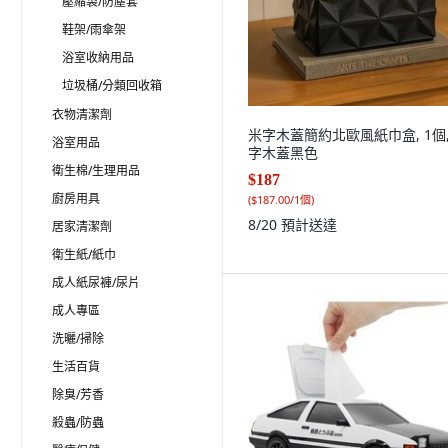
壓縮袋/防塵套
鞋架/雨傘架
浴室收納用品
垃圾桶/分類回收箱
衣物清潔劑
米字木蓋簡約北歐風紙巾盒, 1個,
浴室用品
字木蓋黑色
衛生棉/生理用品
$187
廚房用具
(
$187.00/1個
)
8/20
預計送達
居家清潔劑
衛生紙/紙巾
成人紙尿褲/尿片
成人專區
洗曬/掃除
生活百貨
除臭/芳香
殺蟲/防蟲