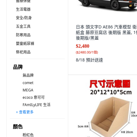
醫療保健
生活電器
安全/防身
五金工具
日本 頭文字D AE86 汽車模型 
紙盒 藤原豆腐店 後期版 黑蓋, 1
防寒用品
後期版/黑蓋
嬰童紙尿褲
$2,480
祭祀用品
(
$2480.00/1個
)
8/18
預計送達
品牌
無品牌
comet
MEGA
ecoco 意可可
FAmILyLIFE 生活
+ 查看更多
小麥購物
日本 oka
UdiLife 優的生活大師
SOYMIX
STOLIVING
nOVA LIVING
MONACO OLIVE
isona 愛收納
上手家居
Kozaki 神崎家居
騰宇
DeLi Life 德利生活
LEYIJIA
U-House 樺新
Block Mart
顏色
粉紅色