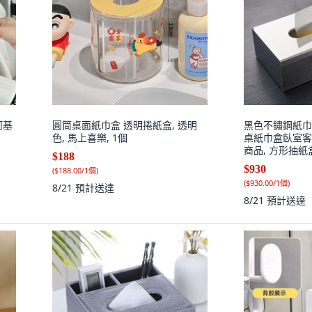
柯基
圓筒桌面紙巾盒 透明捲紙盒, 透明
黑色不鏽鋼紙巾
色, 馬上喜樂, 1個
桌紙巾盒臥室客
商品, 方形抽紙盒
$188
$930
(
$188.00/1個
)
(
$930.00/1個
)
8/21
預計送達
8/21
預計送達