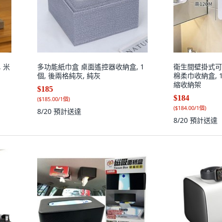
 米
多功能紙巾盒 桌面遙控器收納盒, 1
衛生間壁掛式可
個, 後兩格純灰, 純灰
棉柔巾收納盒, 
縮收納架
$185
$184
(
$185.00/1個
)
(
$184.00/1個
)
8/20
預計送達
8/20
預計送達