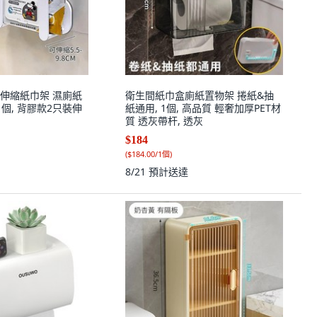
伸縮紙巾架 濕廁紙
衛生間紙巾盒廁紙置物架 捲紙&抽
1個, 背膠款2只裝伸
紙通用, 1個, 高品質 輕奢加厚PET材
質 透灰帶杆, 透灰
$184
(
$184.00/1個
)
8/21
預計送達