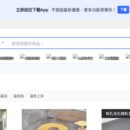
立即前往下載App
不錯過最新優惠、更多功能等著你！
下載
保健醫療
美妝保養
個人清潔
玩具休閒
文具圖書
格最高
最熱銷
最新上架