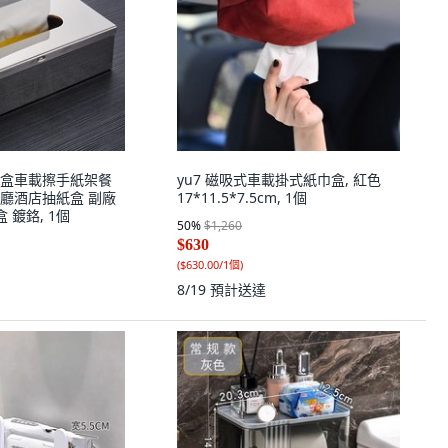
盒車載擦手紙架餐
yu7 磁吸式車載掛式紙巾盒, 紅色
廳酒店抽紙盒 副廠
17*11.5*7.5cm, 1個
 鍍鉻, 1個
50
%
$1,260
$630
(
$630.00/1個
)
8/19
預計送達