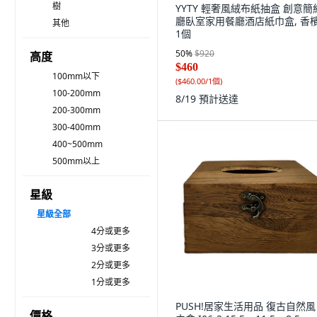
樹
YYTY 輕奢風絨布紙抽盒 創意簡
廳臥室家用餐廳酒店紙巾盒, 香檳
其他
1個
50
%
$920
高度
$460
100mm以下
(
$460.00/1個
)
100-200mm
8/19
預計送達
200-300mm
300-400mm
400~500mm
500mm以上
星級
星級
全部
4分或更多
3分或更多
2分或更多
1分或更多
PUSH!居家生活用品 復古自然風
價格