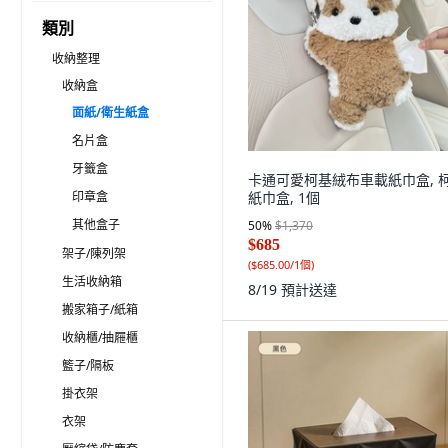
類別
收納整理
收納盒
面紙/衛生紙盒
名片盒
牙籤盒
卡通可愛柯基絨布車載紙巾盒, 
印章盒
紙巾盒, 1個
其他盒子
50
%
$1,370
$685
架子/陳列架
(
$685.00/1個
)
生活收納箱
8/19
預計送達
搬家箱子/紙箱
收納櫃/抽屜櫃
籃子/隔板
掛衣架
衣架