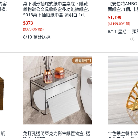
約客
桌下隱形抽屜式紙巾盒桌底下隱藏
【安伯特ANBO
橙,
雜物辦公文具收納盒多功能抽紙盒,
面紙盒, 1個, 
S015桌下抽屜紙巾盒 透明白 1d, 1
$1,199
個
$373
(
$1199.00/1個
)
(
$373.00/1個
)
8/11 星期二
預
8/19
預計送達
(
1
)
 紙
免打孔透明亞克力衛生紙置物盒, 透
金色鏤空餐巾架 