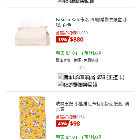
$3 酷澎幣回饋
FaSoLa Kalo卡洛 PU藤編衛生紙盒 小
號, 白色
首購折扣價
$1,080
$880
18
%
明天 8/10 (一)
預計送達
酷澎直售 ∙ 免運 ∙ 免費退貨
(
10
)
满 $1,500 再省 $75 (王道卡)
$32 酷澎幣回饋
收納王妃 小熊維尼布藝吊掛面紙套, 洞
穴黃
首購折扣價
$164
$98
40
%
明天 8/10 (一)
預計送達