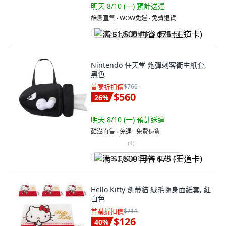
明天 8/10 (一)
預計送達
酷澎直售 ∙ WOW免運 ∙ 免費退貨
满 $1,500 再省 $75 (王道卡)
Nintendo 任天堂 炮彈刺客衛生紙套,
黑色
首購折扣價
$760
$560
26
%
明天 8/10 (一)
預計送達
酷澎直售 ∙ 免運 ∙ 免費退貨
(
1
)
满 $1,500 再省 $75 (王道卡)
Hello Kitty 凱蒂貓 絨毛隨身面紙套, 紅
白色
首購折扣價
$211
$126
40
%