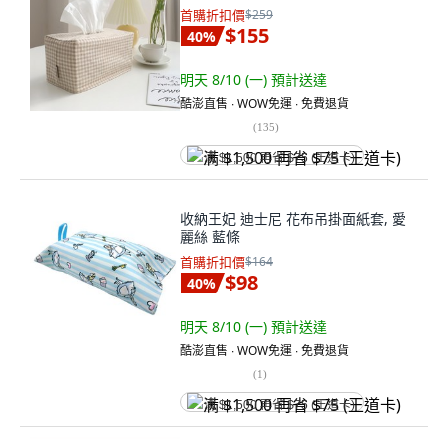
首購折扣價
$259
$155
40
%
明天 8/10 (一)
預計送達
酷澎直售 ∙ WOW免運 ∙ 免費退貨
(
135
)
满 $1,500 再省 $75 (王道卡)
收納王妃 迪士尼 花布吊掛面紙套, 愛
麗絲 藍條
首購折扣價
$164
$98
40
%
明天 8/10 (一)
預計送達
酷澎直售 ∙ WOW免運 ∙ 免費退貨
(
1
)
满 $1,500 再省 $75 (王道卡)