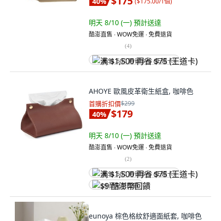
$175
40
%
(
$175.00/1個
)
明天 8/10 (一)
預計送達
酷澎直售 ∙ WOW免運 ∙ 免費退貨
(
4
)
满 $1,500 再省 $75 (王道卡)
AHOYE 歐風皮革衛生紙盒, 咖啡色
首購折扣價
$299
$179
40
%
明天 8/10 (一)
預計送達
酷澎直售 ∙ WOW免運 ∙ 免費退貨
(
2
)
满 $1,500 再省 $75 (王道卡)
$9 酷澎幣回饋
eunoya 棕色格紋舒適面紙套, 咖啡色