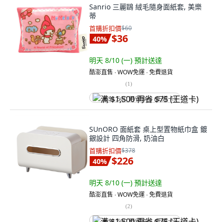
Sanrio 三麗鷗 絨毛隨身面紙套, 美樂
蒂
首購折扣價
$60
$36
40
%
明天 8/10 (一)
預計送達
酷澎直售 ∙ WOW免運 ∙ 免費退貨
(
1
)
满 $1,500 再省 $75 (王道卡)
SUnORO 面紙套 桌上型置物紙巾盒 鍍
銀設計 四角防滑, 奶油白
首購折扣價
$378
$226
40
%
明天 8/10 (一)
預計送達
酷澎直售 ∙ WOW免運 ∙ 免費退貨
(
2
)
满 $1,500 再省 $75 (王道卡)