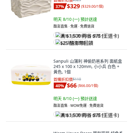
首購折扣價
$329
37
%
(
$329.00/1個
)
明天 8/10 (一)
預計送達
酷澎直售 ∙ 免運 ∙ 免費退貨
满 $1,500 再省 $75 (王道卡)
$25 酷澎幣回饋
Sanpuli 山蒲利 神偷奶爸系列 面紙盒
245 x 100 x 120mm, 小小兵 白色 +
黃色, 1個
首購折扣價
$110
$66
40
%
(
$66.00/1個
)
明天 8/10 (一)
預計送達
酷澎直售 ∙ WOW免運 ∙ 免費退貨
满 $1,500 再省 $75 (王道卡)