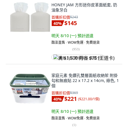
HONEY JAM 方形迷你皮革面紙套, 奶
油象牙白
首購折扣價
$243
$145
40
%
明天 8/10 (一)
預計送達
酷澎直售 ∙ WOW免運 ∙ 免費退貨
(
953
)
满 $1,500 再省 $75 (王道卡)
家庭元素 免鑽孔雙層面紙收納架 附掛
勾和無痕貼 22 x 17.2 x 14cm, 綠色, 1
個
首購折扣價
$369
$221
40
%
(
$221.00/1個
)
明天 8/10 (一)
預計送達
酷澎直售 ∙ WOW免運 ∙ 免費退貨
(
1
)