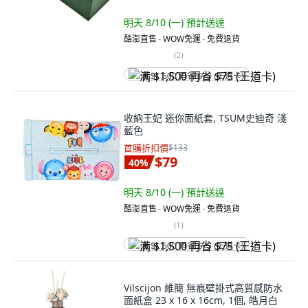
明天 8/10 (一)
預計送達
酷澎直售 ∙ WOW免運 ∙ 免費退貨
(
2
)
满 $1,500 再省 $75 (王道卡)
收納王妃 迷你面紙套, TSUM史迪奇 淺
藍色
首購折扣價
$133
$79
40
%
明天 8/10 (一)
預計送達
酷澎直售 ∙ WOW免運 ∙ 免費退貨
(
1
)
满 $1,500 再省 $75 (王道卡)
Vilscijon 維簡 無痕壁掛式高質感防水
面紙盒 23 x 16 x 16cm, 1個, 皓月白