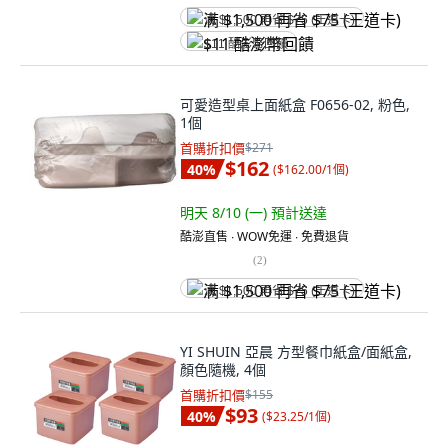
满 $1,500 再省 $75 (王道卡)
$11 酷澎幣回饋
可愛造型桌上面紙盒 F0656-02, 粉色,
1個
首購折扣價
$271
$162
40
%
(
$162.00/1個
)
明天 8/10 (一)
預計送達
酷澎直售 ∙ WOW免運 ∙ 免費退貨
(
2
)
满 $1,500 再省 $75 (王道卡)
YI SHUIN 亞晨 方型餐巾紙盒/面紙盒,
顏色隨機, 4個
首購折扣價
$155
$93
40
%
(
$23.25/1個
)