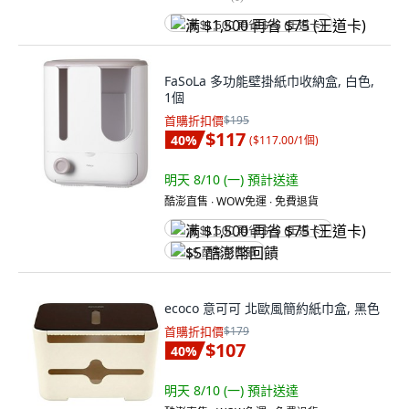
满 $1,500 再省 $75 (王道卡)
FaSoLa 多功能壁掛紙巾收納盒, 白色,
1個
首購折扣價
$195
$117
40
%
(
$117.00/1個
)
明天 8/10 (一)
預計送達
酷澎直售 ∙ WOW免運 ∙ 免費退貨
满 $1,500 再省 $75 (王道卡)
$5 酷澎幣回饋
ecoco 意可可 北歐風簡約紙巾盒, 黑色
首購折扣價
$179
$107
40
%
明天 8/10 (一)
預計送達