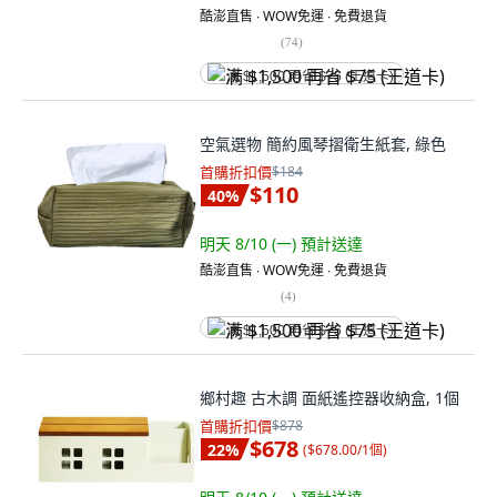
酷澎直售 ∙ WOW免運 ∙ 免費退貨
(
74
)
满 $1,500 再省 $75 (王道卡)
空氣選物 簡約風琴摺衛生紙套, 綠色
首購折扣價
$184
$110
40
%
明天 8/10 (一)
預計送達
酷澎直售 ∙ WOW免運 ∙ 免費退貨
(
4
)
满 $1,500 再省 $75 (王道卡)
鄉村趣 古木調 面紙遙控器收納盒, 1個
首購折扣價
$878
$678
22
%
(
$678.00/1個
)