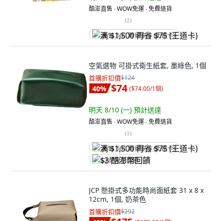
酷澎直售 ∙ WOW免運 ∙ 免費退貨
(
2
)
满 $1,500 再省 $75 (王道卡)
空氣選物 可掛式衛生紙套, 墨綠色, 1個
首購折扣價
$124
$74
40
%
(
$74.00/1個
)
明天 8/10 (一)
預計送達
酷澎直售 ∙ WOW免運 ∙ 免費退貨
(
1
)
满 $1,500 再省 $75 (王道卡)
$3 酷澎幣回饋
JCP 懸掛式多功能時尚面紙套 31 x 8 x
12cm, 1個, 奶茶色
首購折扣價
$292