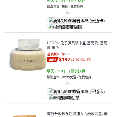
明天 8/10 (一)
預計送達
酷澎直售 ∙ 免運 ∙ 免費退貨
(
3
)
满 $1,500 再省 $75 (王道卡)
$26 酷澎幣回饋
UFORU 兔子彈簧紙巾盒 基礎款, 基礎
款 米色
首購折扣價
$329
$197
40
%
(
$197.00/1個
)
明天 8/10 (一)
預計送達
酷澎直售 ∙ WOW免運 ∙ 免費退貨
(
3
)
满 $1,500 再省 $75 (王道卡)
$9 酷澎幣回饋
楠竹升降款多功能加大面紙收納盒, 優