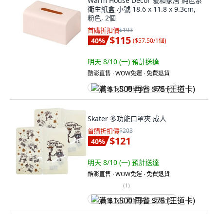
Warm House Decor 暖和家居 純色系
衛生紙盒 小號 18.6 x 11.8 x 9.3cm,
粉色, 2個
首購折扣價
$193
$115
40
%
(
$57.50/1個
)
明天 8/10 (一)
預計送達
酷澎直售 ∙ WOW免運 ∙ 免費退貨
满 $1,500 再省 $75 (王道卡)
Skater 多功能口罩夾 成人
首購折扣價
$203
$121
40
%
明天 8/10 (一)
預計送達
酷澎直售 ∙ WOW免運 ∙ 免費退貨
(
1
)
满 $1,500 再省 $75 (王道卡)