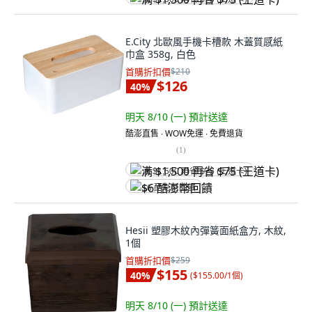
E.City 北歐風手機卡槽款 木蓋質感紙
巾盒 358g, 白色
首購折扣價
$210
$126
40
%
明天 8/10 (一)
預計送達
酷澎直售 ∙ WOW免運 ∙ 免費退貨
(
1
)
满 $1,500 再省 $75 (王道卡)
$6 酷澎幣回饋
Hesii 塑膠木紋內彈簧面紙盒方, 木紋,
1個
首購折扣價
$259
$155
40
%
(
$155.00/1個
)
明天 8/10 (一)
預計送達