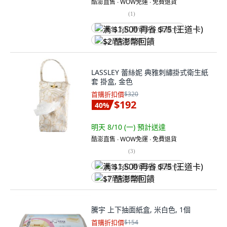
酷澎直售 ∙ WOW免運 ∙ 免費退貨
(
1
)
满 $1,500 再省 $75 (王道卡)
$2 酷澎幣回饋
LASSLEY 蕾絲妮 典雅刺繡掛式衛生紙
套 掛盒, 金色
首購折扣價
$320
$192
40
%
明天 8/10 (一)
預計送達
酷澎直售 ∙ WOW免運 ∙ 免費退貨
(
3
)
满 $1,500 再省 $75 (王道卡)
$7 酷澎幣回饋
騰宇 上下抽面紙盒, 米白色, 1個
首購折扣價
$154