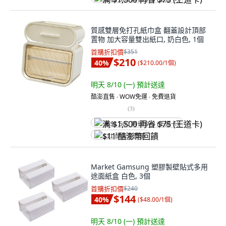
質感雙層免打孔紙巾盒 翻蓋設計頂部
置物 加大容量雙出紙口, 奶白色, 1個
首購折扣價
$351
$210
40
%
(
$210.00/1個
)
明天 8/10 (一)
預計送達
酷澎直售 ∙ WOW免運 ∙ 免費退貨
(
3
)
满 $1,500 再省 $75 (王道卡)
$11 酷澎幣回饋
Market Gamsung 塑膠製壁貼式多用
途面紙盒 白色, 3個
首購折扣價
$240
$144
40
%
(
$48.00/1個
)
明天 8/10 (一)
預計送達