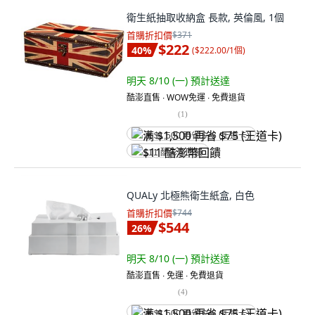
衛生紙抽取收納盒 長款, 英倫風, 1個
首購折扣價
$371
$222
40
%
(
$222.00/1個
)
明天 8/10 (一)
預計送達
酷澎直售 ∙ WOW免運 ∙ 免費退貨
(
1
)
满 $1,500 再省 $75 (王道卡)
$11 酷澎幣回饋
QUALy 北極熊衛生紙盒, 白色
首購折扣價
$744
$544
26
%
明天 8/10 (一)
預計送達
酷澎直售 ∙ 免運 ∙ 免費退貨
(
4
)
满 $1,500 再省 $75 (王道卡)