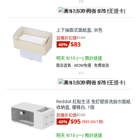
(
1
)
满 $1,500 再省 $75 (王道卡)
上下抽取式面紙盒, 米色
首購折扣價
$139
$83
40
%
明天 8/10 (一)
預計送達
酷澎直售 ∙ WOW免運 ∙ 免費退貨
(
1
)
满 $1,500 再省 $75 (王道卡)
Reddot 紅點生活 免釘壁掛洗臉巾面紙
收納盒, 優雅白, 1個
首購折扣價
$159
$95
40
%
(
$95.00/1個
)
明天 8/10 (一)
預計送達