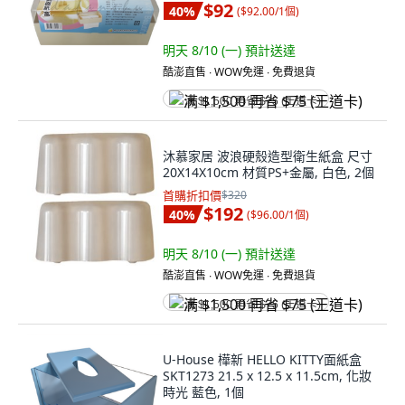
$92
40
%
(
$92.00/1個
)
明天 8/10 (一)
預計送達
酷澎直售 ∙ WOW免運 ∙ 免費退貨
满 $1,500 再省 $75 (王道卡)
沐慕家居 波浪硬殼造型衛生紙盒 尺寸
20X14X10cm 材質PS+金屬, 白色, 2個
首購折扣價
$320
$192
40
%
(
$96.00/1個
)
明天 8/10 (一)
預計送達
酷澎直售 ∙ WOW免運 ∙ 免費退貨
满 $1,500 再省 $75 (王道卡)
U-House 樺新 HELLO KITTY面紙盒
SKT1273 21.5 x 12.5 x 11.5cm, 化妝
時光 藍色, 1個