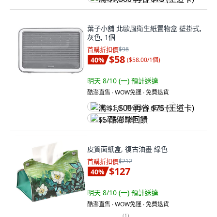
葉子小舖 北歐風衛生紙置物盒 壁掛式,
灰色, 1個
首購折扣價
$98
$58
40
%
(
$58.00/1個
)
明天 8/10 (一)
預計送達
酷澎直售 ∙ WOW免運 ∙ 免費退貨
满 $1,500 再省 $75 (王道卡)
$5 酷澎幣回饋
皮質面紙盒, 復古油畫 綠色
首購折扣價
$212
$127
40
%
明天 8/10 (一)
預計送達
酷澎直售 ∙ WOW免運 ∙ 免費退貨
(
1
)