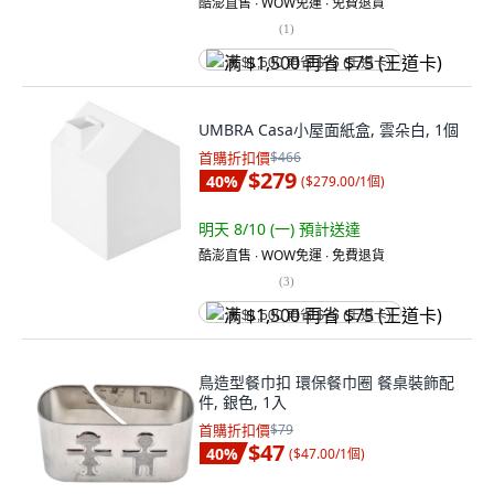
酷澎直售 ∙ WOW免運 ∙ 免費退貨
(
1
)
满 $1,500 再省 $75 (王道卡)
UMBRA Casa小屋面紙盒, 雲朵白, 1個
首購折扣價
$466
$279
40
%
(
$279.00/1個
)
明天 8/10 (一)
預計送達
酷澎直售 ∙ WOW免運 ∙ 免費退貨
(
3
)
满 $1,500 再省 $75 (王道卡)
鳥造型餐巾扣 環保餐巾圈 餐桌裝飾配
件, 銀色, 1入
首購折扣價
$79
$47
40
%
(
$47.00/1個
)