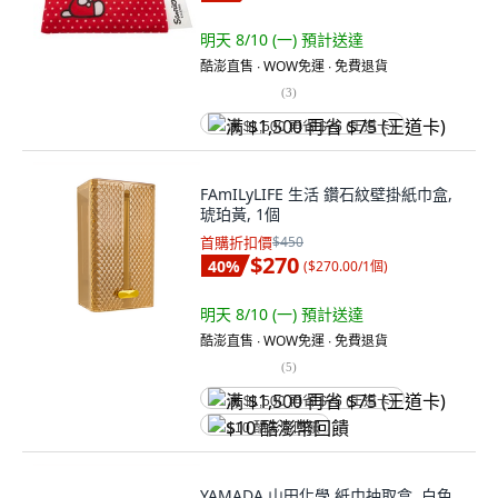
明天 8/10 (一)
預計送達
酷澎直售 ∙ WOW免運 ∙ 免費退貨
(
3
)
满 $1,500 再省 $75 (王道卡)
FAmILyLIFE 生活 鑽石紋壁掛紙巾盒,
琥珀黃, 1個
首購折扣價
$450
$270
40
%
(
$270.00/1個
)
明天 8/10 (一)
預計送達
酷澎直售 ∙ WOW免運 ∙ 免費退貨
(
5
)
满 $1,500 再省 $75 (王道卡)
$10 酷澎幣回饋
YAMADA 山田化學 紙巾抽取盒, 白色