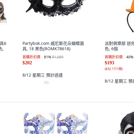
具6
Partybok.com 威尼斯花朵蝴蝶面
派對俱樂部 迷
色,
具, 18 黑色(ROMK78618)
色, 6個
首購折扣價
81
%
$1,089
首購折扣價
40
%
$202
$193
(
$32.17/1個
)
8/12 星期三
預計送達
8/12 星期三
預
(
1
)