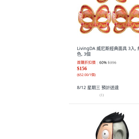
LivingDA 威尼斯經典面具 3入, 
色, 3個
首購折扣價
60
%
$396
$156
(
$52.00/1個
)
8/12 星期三
預計送達
(
1
)