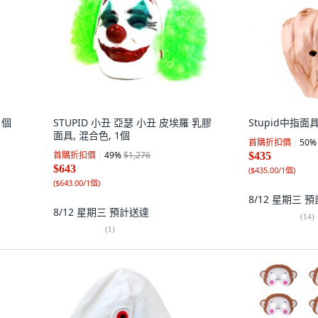
1個
STUPID 小丑 亞瑟 小丑 皮埃羅 乳膠
Stupid中指面具
面具, 混合色, 1個
首購折扣價
50
%
首購折扣價
49
%
$1,276
$435
$643
(
$435.00/1個
)
(
$643.00/1個
)
8/12 星期三
預
8/12 星期三
預計送達
(
14
)
(
1
)