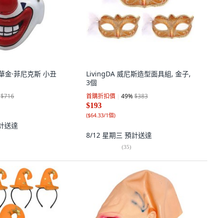
om 華金·菲尼克斯 小丑
LivingDA 威尼斯造型面具組, 金子,
3個
$716
首購折扣價
49
%
$383
$193
(
$64.33/1個
)
計送達
8/12 星期三
預計送達
(
35
)