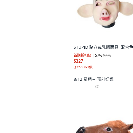
STUPID 豬八戒乳膠面具, 混合
首購折扣價
57
%
$776
$327
(
$327.00/1個
)
8/12 星期三
預計送達
(
3
)