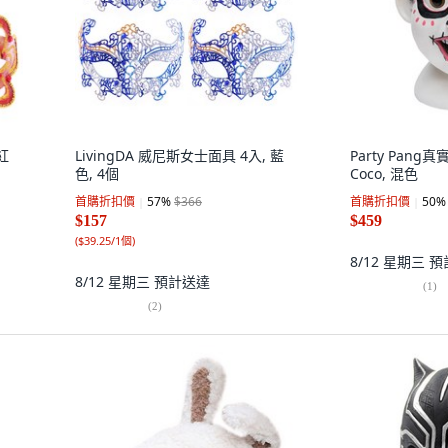
紅
LivingDA 威尼斯女士面具 4入, 藍
Party Pang
色, 4個
Coco, 混色
首購折扣價
57
%
$366
首購折扣價
50
%
$157
$459
(
$39.25/1個
)
8/12 星期三
預
8/12 星期三
預計送達
(
1
)
(
2
)