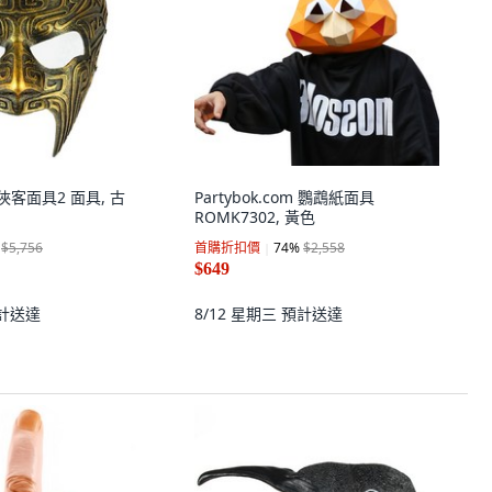
m 俠客面具2 面具, 古
Partybok.com 鸚鵡紙面具
ROMK7302, 黃色
$5,756
首購折扣價
74
%
$2,558
$649
計送達
8/12 星期三
預計送達