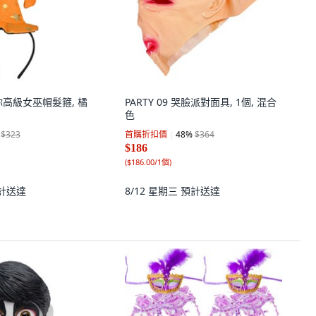
你高級女巫帽髮箍, 橘
PARTY 09 哭臉派對面具, 1個, 混合
色
$323
首購折扣價
48
%
$364
$186
(
$186.00/1個
)
計送達
8/12 星期三
預計送達