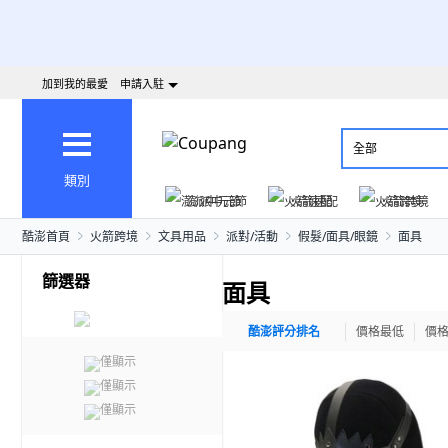
加到我的最愛
申請入駐
全部
類別
澎派中元節
火箭速配
火箭跨境
酷澎首頁
火箭跨境
文具用品
派對/活動
假髮/面具/眼鏡
面具
篩選器
面具
酷澎評分排名
價格最低
價
僅顯示
僅顯示
僅顯示