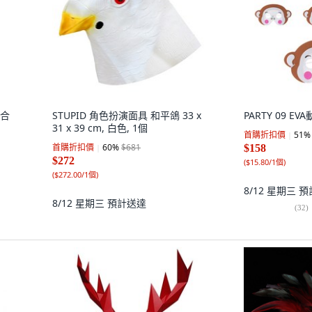
混合
STUPID 角色扮演面具 和平鴿 33 x
PARTY 09 EV
31 x 39 cm, 白色, 1個
首購折扣價
51
%
首購折扣價
60
%
$681
$158
$272
(
$15.80/1個
)
(
$272.00/1個
)
8/12 星期三
預
8/12 星期三
預計送達
(
32
)