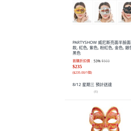
PARTYSHOW 威尼斯亮面半臉面
款, 紅色, 紫色, 粉紅色, 金色, 銀
黑色
首購折扣價
53
%
$503
$235
(
$235.00/1個
)
8/12 星期三
預計送達
(
6
)