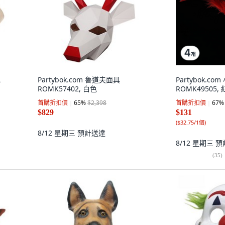
色
Partybok.com 魯道夫面具
Partybok.co
ROMK57402, 白色
ROMK49505, 
首購折扣價
65
%
$2,398
首購折扣價
67
%
$829
$131
(
$32.75/1個
)
8/12 星期三
預計送達
8/12 星期三
預
(
35
)