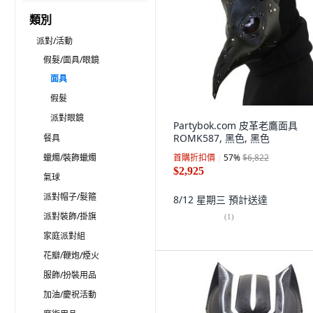
類別
派對/活動
假髮/面具/眼鏡
面具
假髮
派對眼鏡
Partybok.com 皮革老鷹面具
ROMK587, 黑色, 黑色
餐具
蠟燭/裝飾蠟燭
首購折扣價
57
%
$6,822
$2,925
氣球
派對帽子/髮箍
8/12 星期三
預計送達
派對裝飾/掛旗
(
1
)
家庭派對組
花瓣/鞭炮/煙火
服飾/扮裝用品
加油/慶祝活動