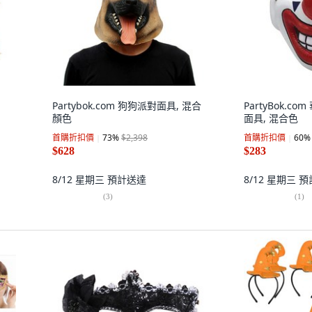
Partybok.com 狗狗派對面具, 混合
PartyBok.c
顏色
面具, 混合色
首購折扣價
73
%
$2,398
首購折扣價
60
%
$628
$283
8/12 星期三
預計送達
8/12 星期三
預
(
3
)
(
1
)