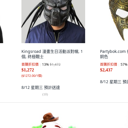
Kingsroad 漫畫生日活動派對帽, 1
Partybok.co
個, 終極戰士
銅色
首購折扣價
13
%
$1,472
首購折扣價
57
%
$1,272
$2,437
(
$1272.00/1個
)
8/12 星期三
預
8/12 星期三
預計送達
(
10
)