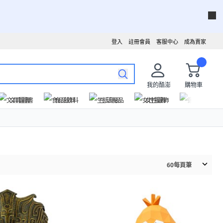
登入
註冊會員
客服中心
成為賣家
我的酷澎
購物車
文具圖書
食品飲料
生活用品
女性服飾
運動戶外
60
每頁筆