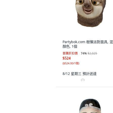
Partybok.com 樹懶派對面具, 
顏色, 1個
首購折扣價
74
%
$2,025
$524
(
$524.00/1個
)
8/12 星期三
預計送達
(
7
)