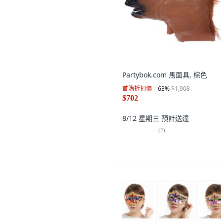
Partybok.com 馬面具, 棕色
首購折扣價
63
%
$1,908
$702
8/12 星期三
預計送達
(
2
)