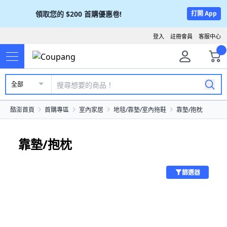
領取您的
$200
首購優惠卷!
打開 App
登入
註冊會員
客服中心
全部
酷澎首頁
首購專區
室內家居
地毯/靠墊/室內拖鞋
靠墊/抱枕
靠墊/抱枕
篩選器