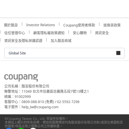
Investor Relations
關於酷澎
Coupang使用者條款
退換貨政策
信任管理中心
顧客隱私權政策通知
安心購物
資訊安全
資訊安全及隱私保護認證
加入酷澎商城
Global Site
公司名稱：酷澎股份有限公司
聯繫地址：11049 台北市信義區信義路五段7號13樓之1
統編：91002999
客服中心：0809-088-810 (免費) / 02-5592-7298
電子郵件：help_tw@coupang.com
©Coupang Taiwan Co., Ltd. 保留所有權利。
本網站上顯示的所有商標、標誌和服務標誌均為酷澎股份有限公司和/或其在美國和其
他國家/地區註冊之關聯公司之所屬財產。