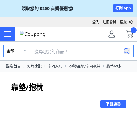
領取您的
$200
首購優惠卷!
打開 App
登入
註冊會員
客服中心
全部
酷澎首頁
火箭速配
室內家居
地毯/靠墊/室內拖鞋
靠墊/抱枕
靠墊/抱枕
篩選器