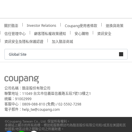
Investor Relations
關於酷澎
Coupang使用者條款
退換貨政策
信任管理中心
顧客隱私權政策通知
安心購物
資訊安全
資訊安全及隱私保護認證
加入酷澎商城
Global Site
公司名稱：酷澎股份有限公司
聯繫地址：11049 台北市信義區信義路五段7號13樓之1
統編：91002999
客服中心：0809-088-810 (免費) / 02-5592-7298
電子郵件：help_tw@coupang.com
©Coupang Taiwan Co., Ltd. 保留所有權利。
本網站上顯示的所有商標、標誌和服務標誌均為酷澎股份有限公司和/或其在美國和其
他國家/地區註冊之關聯公司之所屬財產。